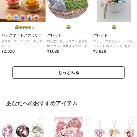
バックヤードファミリー
パレット
パレット
プリザーブドフラワー ガラス
枯れない苔テラリウム 苔プリ
プリザーブドフラワーアレン
ドーム
8cmウッド鳥居タイプローズ
ジメント ボヌール（しあわ
¥2,828
¥1,628
¥3,828
ピンク
せ） ピンク
もっとみる
あなたへのおすすめアイテム