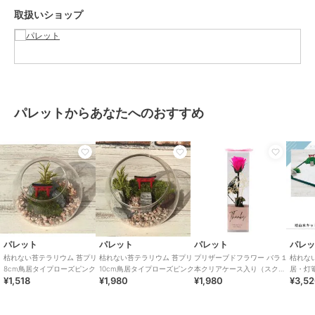
を、ハナノヒ Beでお楽しみ下さい。
取扱いショップ
AppStore、GooglePlayから「ハナノヒBe」と検索でアプリをダウン
ロード出来ます。
この商品は無料ギフトサービスの対象商品です
>>無料ギフトサービスについての詳細はこちら
パレットからあなたへのおすすめ
ブランド
パレット
ショップ
パレット
商品カテゴリ
ギフト用品
／
プリザーブドフラ
ワー
カラー
**
サイズ
**
素材
容器：ガラス 内容物：プリザーブ
パレット
パレット
パレット
パレ
ドモス プリザーブドグリーン
枯れない苔テラリウム 苔プリ
枯れない苔テラリウム 苔プリ
プリザーブドフラワー バラ１
枯れな
商品のお取り扱い方法
8cm鳥居タイプローズピンク
10cm鳥居タイプローズピンク
本クリアケース入り（スクエ
居・灯
¥1,518
¥1,980
¥1,980
¥3,5
ア）ブライトピンク
お手入れ
お手入れ不要です。劣化・退色・
変質の原因となりますので水や
り、霧吹きは絶対にしないで下さ