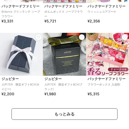
バックヤードファミリー
バックヤードファミリー
バックヤードファミリー
Brillante ブリッランテ ソープ
ポエムボックス ソープフラワ
ウィッシュコアブーケ
フラワー
ー
¥3,331
¥5,721
¥2,356
ジュピター
ジュピター
バックヤードファミリー
JUPITER 限定ギフトBOX(ネ
JUPITER 限定ギフトBOX(ブ
フラワーボックス 入浴剤
イビー)
ラック)
¥2,200
¥1,980
¥5,315
もっとみる