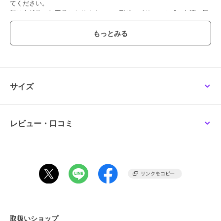
てください。
苔は自然物の加工品となりますので、形状・ボリューム感・色調・風
合い等の個体差がございます。
また採取場所により他の苔が若干混じり合う場合もあります。苔に
は、土・木片・枯葉・小石・埃等の付着・混入がございます。
染料が表面から滲む場合があります。衣類・家具・壁紙等に色移りす
る恐れがありますので、ご使用の際には充分ご注意下さい。
自然物の加工品となりますので、苔本来のにおいが若干します。使用
している石、ウッドチップ、砂 利、流木は自然物につき個体差があり
サイズ
ます。
----------------------------------------------
こちらの商品はハナノヒbeのコラムでご紹介しています。
レビュー・口コミ
ハナノヒ Beは、「株式会社日比谷花壇」が運営するお花やみどりと
暮らしを楽しむ完全無料のコミュニティアプリです。お花みどり上級
者も、お花みどり初心者も、写真投稿やいいね・コメント、コラムや
花図鑑を通じて、日常にお花やみどりがあるちょっぴり豊かな生活を
一緒に過ごしませんか？
お得なキャンペーンも開催されますので毎日アプリをチェック！
さぁ、「自分らしく、ここちよく」花とみどりに触れる新しい暮らし
を、ハナノヒ Beでお楽しみ下さい。
取扱いショップ
AppStore、GooglePlayから「ハナノヒBe」と検索でアプリをダウン