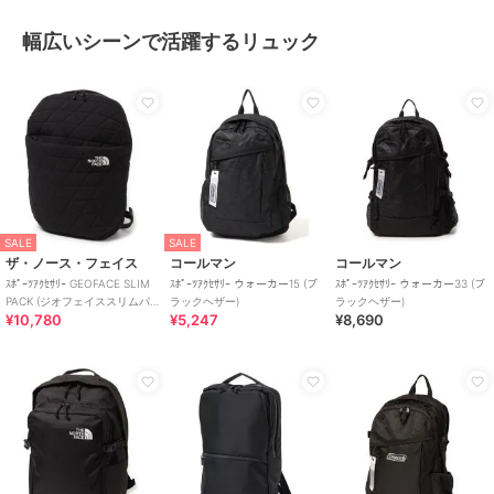
幅広いシーンで活躍するリュック
SALE
SALE
ザ・ノース・フェイス
コールマン
コールマン
ｽﾎﾟｰﾂｱｸｾｻﾘｰ GEOFACE SLIM
ｽﾎﾟｰﾂｱｸｾｻﾘｰ ウォーカー15 (ブ
ｽﾎﾟｰﾂｱｸｾｻﾘｰ ウォーカー33 (ブ
PACK (ジオフェイススリムパ
ラックヘザー)
ラックヘザー)
¥10,780
¥5,247
¥8,690
ック)