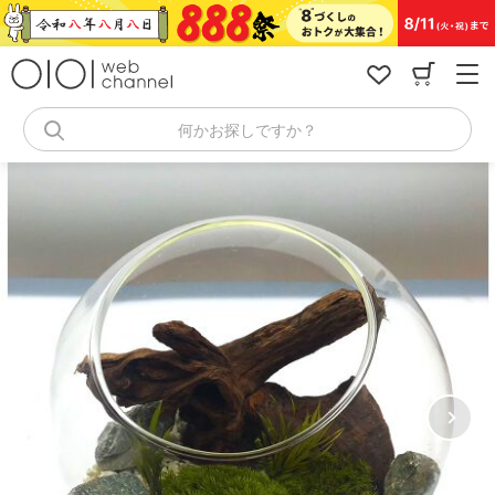
コ
ン
テ
ン
ツ
へ
何かお探しですか？
ス
キ
ッ
プ