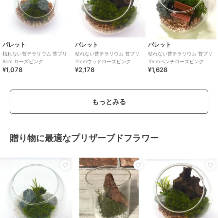
パレット
パレット
パレット
枯れない苔テラリウム 苔プリ
枯れない苔テラリウム 苔プリ
枯れない苔テラリウム 苔プリ
8cm ローズピンク
12cmウッドローズピンク
10cmベンチローズピンク
¥1,078
¥2,178
¥1,628
もっとみる
贈り物に最適なプリザーブドフラワー