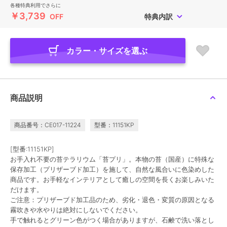
各種特典利用でさらに
￥3,739
OFF
特典内訳
カラー・サイズを選ぶ
商品説明
商品番号：CE017-11224
型番：11151KP
[型番:11151KP]
お手入れ不要の苔テラリウム「苔プリ」。本物の苔（国産）に特殊な
保存加工（プリザーブド加工）を施して、自然な風合いに色染めした
商品です。お手軽なインテリアとして癒しの空間を長くお楽しみいた
だけます。
ご注意：プリザーブド加工品のため、劣化・退色・変質の原因となる
霧吹きや水やりは絶対にしないでください。
手で触れるとグリーン色がつく場合がありますが、石鹸で洗い落とし