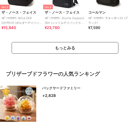
SALE
SALE
ザ・ノース・フェイス
ザ・ノース・フェイス
コールマン
ｽﾎﾟｰﾂｱｸｾｻﾘｰ BOULDER
ｽﾎﾟｰﾂｱｸｾｻﾘｰ Shuttle Daypack
ｽﾎﾟｰﾂｱｸｾｻﾘｰ ウォーカー25 (ブ
DAYPACK (ボルダーデイパッ
Slim (シャトルデイパックスリ
ラック)
¥15,840
¥23,760
¥7,590
ク)
ム)
もっとみる
プリザーブドフラワーの人気ランキング
バックヤードファミリー
2,828
￥