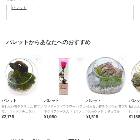
ロード出来ます。
この商品は無料ギフトサービスの対象商品です
>>無料ギフトサービスについての詳細はこちら
パレットからあなたへのおすすめ
ブランド
パレット
ショップ
パレット
商品カテゴリ
ギフト用品
／
プリザーブドフラ
ワー
カラー
**
サイズ
**
素材
容器：ガラス 内容物：プリザーブ
パレット
パレット
パレット
パレ
ドモス プリザーブドグリーン
枯れない苔テラリウム 苔プリ
プリザーブドフラワー バラ１
枯れない苔テラリウム 苔プリ
枯れな
商品のお取り扱い方法
12cmウッドナチュラル
本クリアケース入り（スクエ
10cmウッド ナチュラル
8cmウ
¥2,178
¥1,980
¥1,518
¥1,18
ア）ブライトピンク
お手入れ
お手入れ不要です。劣化・退色・
変質の原因となりますので水や
り、霧吹きは絶対にしないで下さ
い。