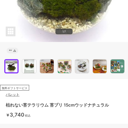
1/7
**
△
無料ギフトサービス
パレット
枯れない苔テラリウム 苔プリ 15cmウッドナチュラル
3,740
￥
税込