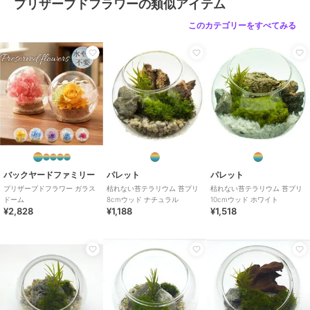
プリザーブドフラワーの類似アイテム
原産国
日本
このカテゴリーをすべてみる
バックヤードファミリー
パレット
パレット
プリザーブドフラワー ガラス
枯れない苔テラリウム 苔プリ
枯れない苔テラリウム 苔プリ
ドーム
8cmウッド ナチュラル
10cmウッド ホワイト
¥2,828
¥1,188
¥1,518