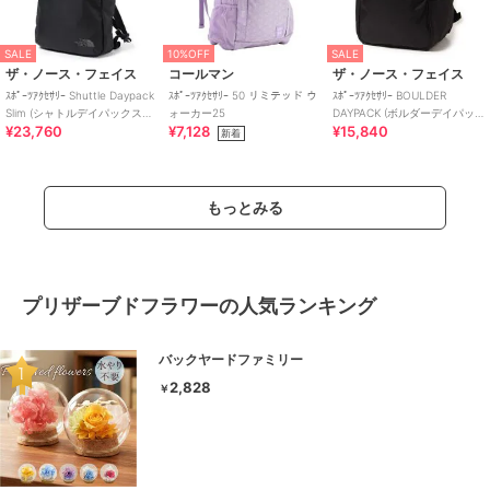
SALE
10%OFF
SALE
ザ・ノース・フェイス
コールマン
ザ・ノース・フェイス
ｽﾎﾟｰﾂｱｸｾｻﾘｰ Shuttle Daypack
ｽﾎﾟｰﾂｱｸｾｻﾘｰ 50 リミテッド ウ
ｽﾎﾟｰﾂｱｸｾｻﾘｰ BOULDER
Slim (シャトルデイパックスリ
ォーカー25
DAYPACK (ボルダーデイパッ
¥23,760
¥7,128
¥15,840
ム)
ク)
新着
もっとみる
プリザーブドフラワーの人気ランキング
バックヤードファミリー
2,828
￥