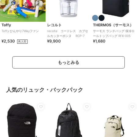
Toffy
レコルト
THERMOS（サーモス）
Toffy ひんやり7Wayファン
recolte コードレス カプセ
サーモス ランチバッグ 保冷ロ
ルカッターボンヌ RCP-7
ールトップバッグ RFK-005
¥2,530
¥9,900
¥1,680
再入荷
もっとみる
人気のリュック・バックパック