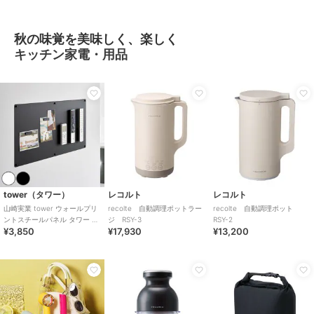
秋の味覚を美味しく、楽しく
キッチン家電・用品
tower（タワー）
レコルト
レコルト
山崎実業 tower ウォールプリ
recolte 自動調理ポットラー
recolte 自動調理ポット
ントスチールパネル タワー L
ジ RSY-3
RSY-2
¥3,850
¥17,930
¥13,200
石こうボード壁対応