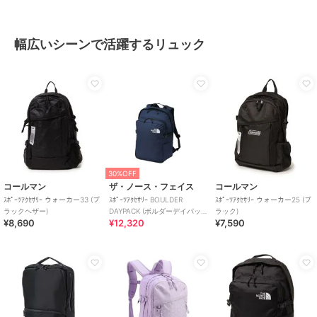
幅広いシーンで活躍するリュック
30%OFF
コールマン
ザ・ノース・フェイス
コールマン
ｽﾎﾟｰﾂｱｸｾｻﾘｰ ウォーカー33 (ブ
ｽﾎﾟｰﾂｱｸｾｻﾘｰ BOULDER
ｽﾎﾟｰﾂｱｸｾｻﾘｰ ウォーカー25 (ブ
ラックヘザー)
DAYPACK (ボルダーデイパッ
ラック)
¥8,690
¥12,320
¥7,590
ク)