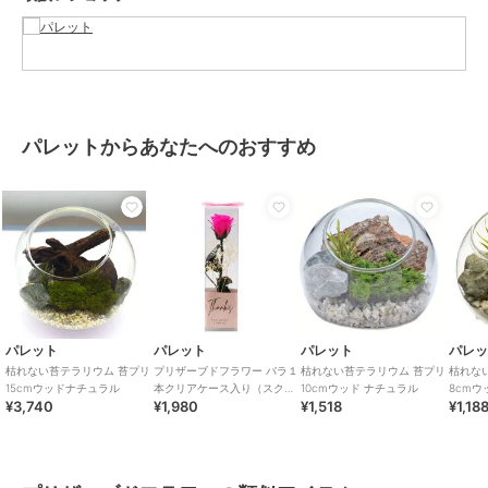
ロード出来ます。
この商品は無料ギフトサービスの対象商品です
>>無料ギフトサービスについての詳細はこちら
パレットからあなたへのおすすめ
ブランド
パレット
ショップ
パレット
商品カテゴリ
ギフト用品
／
プリザーブドフラ
ワー
カラー
**
サイズ
**
素材
容器：ガラス 内容物：プリザーブ
パレット
パレット
パレット
パレ
ドモス プリザーブドグリーン
枯れない苔テラリウム 苔プリ
プリザーブドフラワー バラ１
枯れない苔テラリウム 苔プリ
枯れな
商品のお取り扱い方法
15cmウッドナチュラル
本クリアケース入り（スクエ
10cmウッド ナチュラル
8cmウ
¥3,740
¥1,980
¥1,518
¥1,18
ア）ブライトピンク
お手入れ
お手入れ不要です。劣化・退色・
変質の原因となりますので水や
り、霧吹きは絶対にしないで下さ
い。