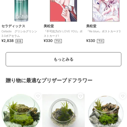
セラディックス
美松堂
美松堂
Celladix グリシルグリシン
『不可抗力のI LOVE YOU』ポ
『Re:blue』ポストカード3
3.0ポアセラム
ストカード1
¥2,838
¥330
¥330
新着
予約
予約
もっとみる
贈り物に最適なプリザーブドフラワー