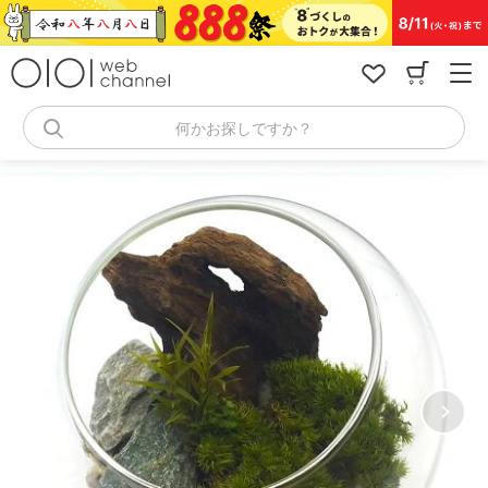
コ
ン
テ
ン
ツ
へ
何かお探しですか？
ス
キ
ッ
プ