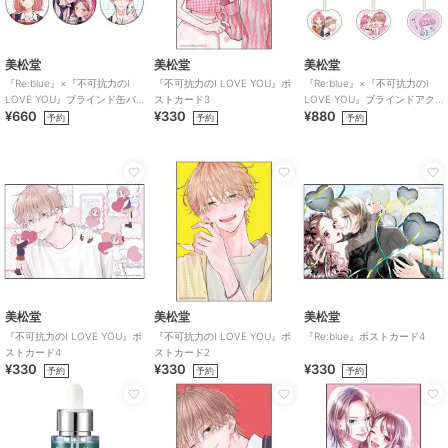
美松堂
美松堂
美松堂
『Re:blue』×『不可抗力のI
『不可抗力のI LOVE YOU』ポ
『Re:blue』×『不可抗力のI
LOVE YOU』ブラインド缶バ
ストカード3
LOVE YOU』ブラインドアク
¥660
¥330
¥880
ッジ（全6種）
リルキーホルダー（全6種）
予約
予約
予約
美松堂
美松堂
美松堂
『不可抗力のI LOVE YOU』ポ
『不可抗力のI LOVE YOU』ポ
『Re:blue』ポストカード4
ストカード4
ストカード2
¥330
¥330
¥330
予約
予約
予約