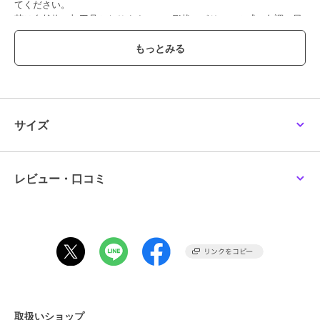
てください。
苔は自然物の加工品となりますので、形状・ボリューム感・色調・風
合い等の個体差がございます。
また採取場所により他の苔が若干混じり合う場合もあります。苔に
は、土・木片・枯葉・小石・埃等の付着・混入がございます。
染料が表面から滲む場合があります。衣類・家具・壁紙等に色移りす
る恐れがありますので、ご使用の際には充分ご注意下さい。
自然物の加工品となりますので、苔本来のにおいが若干します。使用
している石、ウッドチップ、砂 利、流木は自然物につき個体差があり
サイズ
ます。
----------------------------------------------
こちらの商品はハナノヒbeのコラムでご紹介しています。
レビュー・口コミ
ハナノヒ Beは、「株式会社日比谷花壇」が運営するお花やみどりと
暮らしを楽しむ完全無料のコミュニティアプリです。お花みどり上級
者も、お花みどり初心者も、写真投稿やいいね・コメント、コラムや
花図鑑を通じて、日常にお花やみどりがあるちょっぴり豊かな生活を
一緒に過ごしませんか？
お得なキャンペーンも開催されますので毎日アプリをチェック！
さぁ、「自分らしく、ここちよく」花とみどりに触れる新しい暮らし
を、ハナノヒ Beでお楽しみ下さい。
取扱いショップ
AppStore、GooglePlayから「ハナノヒBe」と検索でアプリをダウン