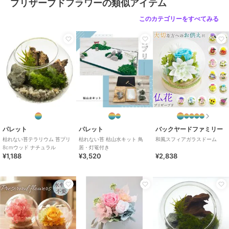
プリザーブドフラワーの類似アイテム
原産国
日本
このカテゴリーをすべてみる
パレット
パレット
バックヤードファミリー
枯れない苔テラリウム 苔プリ
枯れない苔 枯山水キット 鳥
和風スフィアガラスドーム
8cmウッド ナチュラル
居・灯篭付き
¥1,188
¥3,520
¥2,838