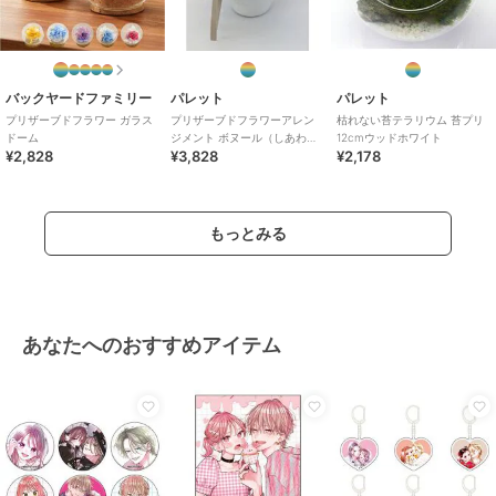
バックヤードファミリー
パレット
パレット
プリザーブドフラワー ガラス
プリザーブドフラワーアレン
枯れない苔テラリウム 苔プリ
ドーム
ジメント ボヌール（しあわ
12cmウッドホワイト
¥2,828
¥3,828
¥2,178
せ） ピンク
もっとみる
あなたへのおすすめアイテム