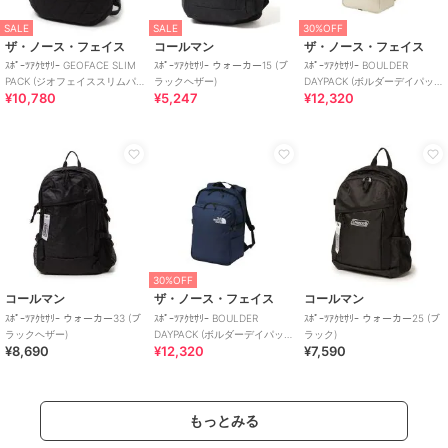
SALE
SALE
30%OFF
ザ・ノース・フェイス
コールマン
ザ・ノース・フェイス
ｽﾎﾟｰﾂｱｸｾｻﾘｰ GEOFACE SLIM
ｽﾎﾟｰﾂｱｸｾｻﾘｰ ウォーカー15 (ブ
ｽﾎﾟｰﾂｱｸｾｻﾘｰ BOULDER
PACK (ジオフェイススリムパ
ラックヘザー)
DAYPACK (ボルダーデイパッ
¥10,780
¥5,247
¥12,320
ック)
ク)
30%OFF
コールマン
ザ・ノース・フェイス
コールマン
ｽﾎﾟｰﾂｱｸｾｻﾘｰ ウォーカー33 (ブ
ｽﾎﾟｰﾂｱｸｾｻﾘｰ BOULDER
ｽﾎﾟｰﾂｱｸｾｻﾘｰ ウォーカー25 (ブ
ラックヘザー)
DAYPACK (ボルダーデイパッ
ラック)
¥8,690
¥12,320
¥7,590
ク)
もっとみる