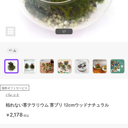
1/7
**
△
無料ギフトサービス
パレット
枯れない苔テラリウム 苔プリ 12cmウッドナチュラル
2,178
￥
税込