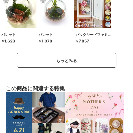
パレット
パレット
バックヤードファミリー
1,628
1,078
7,857
￥
￥
￥
もっとみる
この商品に関連する特集