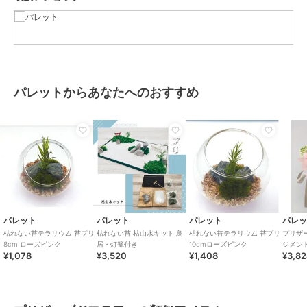
ロード出来ます。
この商品は無料ギフトサービスの対象商品です
>>無料ギフトサービスについての詳細はこちら
パレットからあなたへのおすすめ
ブランド
パレット
ショップ
パレット
商品カテゴリ
ギフト用品
／
プリザーブドフラ
ワー
カラー
**
サイズ
**
素材
容器：ガラス 内容物：プリザーブ
パレット
パレット
パレット
パレ
ドモス プリザーブドグリーン
枯れない苔テラリウム 苔プリ
枯れない苔 枯山水キット 鳥
枯れない苔テラリウム 苔プリ
プリザ
商品のお取り扱い方法
8cm ローズピンク
居・灯篭付き
10cmローズピンク
ジメン
¥1,078
¥3,520
¥1,408
¥3,8
せ） ピ
お手入れ
お手入れ不要です。劣化・退色・
変質の原因となりますので水や
り、霧吹きは絶対にしないで下さ
い。