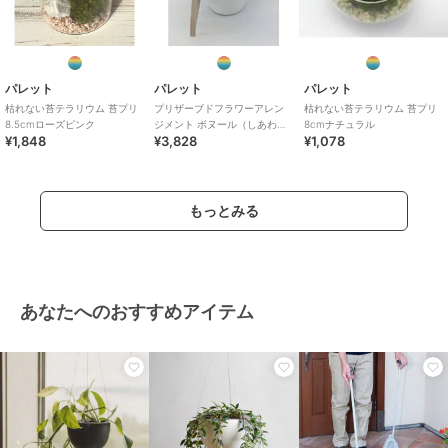
パレット
パレット
パレット
枯れない苔テラリウム 苔プリ
プリザーブドフラワーアレン
枯れない苔テラリウム 苔プリ
8.5cmローズピンク
ジメント ボヌール（しあわ
8cmナチュラル
¥1,848
¥3,828
¥1,078
せ） ピンク
もっとみる
あなたへのおすすめアイテム