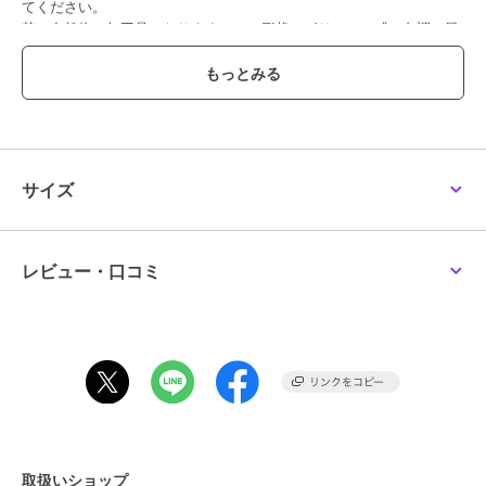
てください。
苔は自然物の加工品となりますので、形状・ボリューム感・色調・風
合い等の個体差がございます。
また採取場所により他の苔が若干混じり合う場合もあります。苔に
は、土・木片・枯葉・小石・埃等の付着・混入がございます。
染料が表面から滲む場合があります。衣類・家具・壁紙等に色移りす
る恐れがありますので、ご使用の際には充分ご注意下さい。
自然物の加工品となりますので、苔本来のにおいが若干します。使用
している石、ウッドチップ、砂 利、流木は自然物につき個体差があり
サイズ
ます。
----------------------------------------------
こちらの商品はハナノヒbeのコラムでご紹介しています。
レビュー・口コミ
ハナノヒ Beは、「株式会社日比谷花壇」が運営するお花やみどりと
暮らしを楽しむ完全無料のコミュニティアプリです。お花みどり上級
者も、お花みどり初心者も、写真投稿やいいね・コメント、コラムや
花図鑑を通じて、日常にお花やみどりがあるちょっぴり豊かな生活を
一緒に過ごしませんか？
お得なキャンペーンも開催されますので毎日アプリをチェック！
さぁ、「自分らしく、ここちよく」花とみどりに触れる新しい暮らし
を、ハナノヒ Beでお楽しみ下さい。
取扱いショップ
AppStore、GooglePlayから「ハナノヒBe」と検索でアプリをダウン