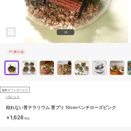
1/8
**
残り1点
無料ギフトサービス
パレット
枯れない苔テラリウム 苔プリ 10cmベンチローズピンク
1,628
￥
税込