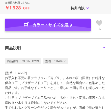
各種特典利用でさらに
￥1,628
OFF
特典内訳
カラー・サイズを選ぶ
1人
商品説明
商品番号：CE017-11219
型番：11146KP
[型番:11146KP]
お手入れ不要の苔テラリウム「苔プリ」。本物の苔（国産）に特殊な
保存加工（プリザーブド加工）を施して、自然な風合いに色染めした
商品です。お手軽なインテリアとして癒しの空間を長くお楽しみいた
だけます。
ご注意：プリザーブド加工品のため、劣化・退色・変質の原因となる
霧吹きや水やりは絶対にしないでください。
手で触れるとグリーン色がつく場合がありますが、石鹸で洗い落とし