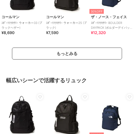
30%OFF
コールマン
コールマン
ザ・ノース・フェイス
ｽﾎﾟｰﾂｱｸｾｻﾘｰ ウォーカー33 (ブ
ｽﾎﾟｰﾂｱｸｾｻﾘｰ ウォーカー25 (ブ
ｽﾎﾟｰﾂｱｸｾｻﾘｰ BOULDER
ラックヘザー)
ラック)
DAYPACK (ボルダーデイパッ
¥8,690
¥7,590
¥12,320
ク)
もっとみる
幅広いシーンで活躍するリュック