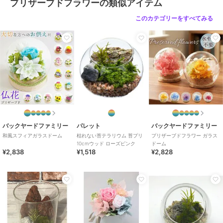
プリザーブドフラワーの類似アイテム
原産国
日本
このカテゴリーをすべてみる
バックヤードファミリー
パレット
バックヤードファミリー
和風スフィアガラスドーム
枯れない苔テラリウム 苔プリ
プリザーブドフラワー ガラス
10cmウッド ローズピンク
ドーム
¥2,838
¥1,518
¥2,828