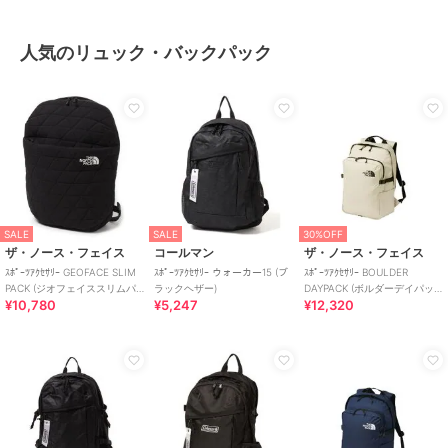
人気のリュック・バックパック
SALE
SALE
30%OFF
ザ・ノース・フェイス
コールマン
ザ・ノース・フェイス
ｽﾎﾟｰﾂｱｸｾｻﾘｰ GEOFACE SLIM
ｽﾎﾟｰﾂｱｸｾｻﾘｰ ウォーカー15 (ブ
ｽﾎﾟｰﾂｱｸｾｻﾘｰ BOULDER
PACK (ジオフェイススリムパ
ラックヘザー)
DAYPACK (ボルダーデイパッ
¥10,780
¥5,247
¥12,320
ック)
ク)