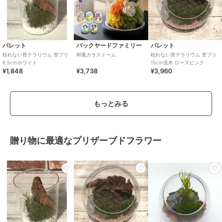
パレット
バックヤードファミリー
パレット
枯れない苔テラリウム 苔プリ
和風ガラスドーム
枯れない苔テラリウム 苔プリ
8.5cmホワイト
15cm流木 ローズピンク
¥1,848
¥3,738
¥3,960
もっとみる
贈り物に最適なプリザーブドフラワー