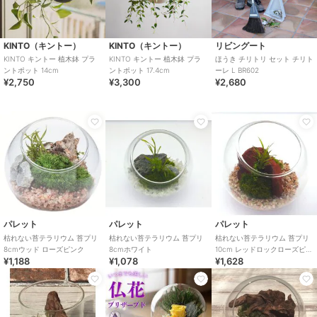
KINTO（キントー）
KINTO（キントー）
リビングート
KINTO キントー 植木鉢 プラ
KINTO キントー 植木鉢 プラ
ほうき チリトリ セット チリト
ントポット 14cm
ントポット 17.4cm
ーレ L BR602
¥2,750
¥3,300
¥2,680
パレット
パレット
パレット
枯れない苔テラリウム 苔プリ
枯れない苔テラリウム 苔プリ
枯れない苔テラリウム 苔プリ
8cmウッド ローズピンク
8cmホワイト
10cm レッドロックローズピン
¥1,188
¥1,078
¥1,628
ク