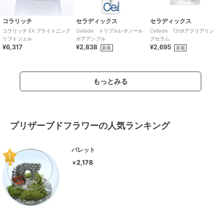
コラリッチ
セラディックス
セラディックス
コラリッチ EX ブライトニング
Celladix トリプルレチノール
Celladix 131ポアクリアリン
リフトジェル
ポアアンプル
グセラム
¥6,317
¥2,838
¥2,695
新着
新着
もっとみる
プリザーブドフラワーの人気ランキング
パレット
2,178
￥