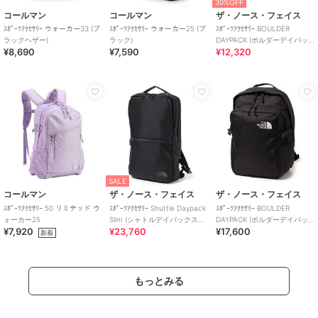
30%OFF
コールマン
コールマン
ザ・ノース・フェイス
ｽﾎﾟｰﾂｱｸｾｻﾘｰ ウォーカー33 (ブ
ｽﾎﾟｰﾂｱｸｾｻﾘｰ ウォーカー25 (ブ
ｽﾎﾟｰﾂｱｸｾｻﾘｰ BOULDER
ラックヘザー)
ラック)
DAYPACK (ボルダーデイパッ
¥8,690
¥7,590
¥12,320
ク)
SALE
コールマン
ザ・ノース・フェイス
ザ・ノース・フェイス
ｽﾎﾟｰﾂｱｸｾｻﾘｰ 50 リミテッド ウ
ｽﾎﾟｰﾂｱｸｾｻﾘｰ Shuttle Daypack
ｽﾎﾟｰﾂｱｸｾｻﾘｰ BOULDER
ォーカー25
Slim (シャトルデイパックスリ
DAYPACK (ボルダーデイパッ
¥7,920
¥23,760
¥17,600
ム)
ク)
新着
もっとみる