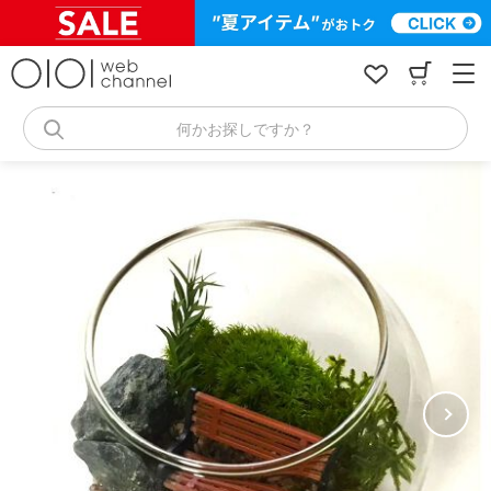
コ
ン
テ
ン
ツ
へ
何かお探しですか？
ス
キ
ッ
プ