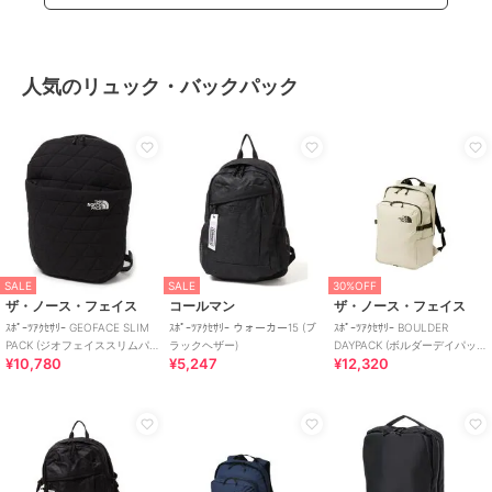
人気のリュック・バックパック
SALE
SALE
30%OFF
ザ・ノース・フェイス
コールマン
ザ・ノース・フェイス
ｽﾎﾟｰﾂｱｸｾｻﾘｰ GEOFACE SLIM
ｽﾎﾟｰﾂｱｸｾｻﾘｰ ウォーカー15 (ブ
ｽﾎﾟｰﾂｱｸｾｻﾘｰ BOULDER
PACK (ジオフェイススリムパ
ラックヘザー)
DAYPACK (ボルダーデイパッ
¥10,780
¥5,247
¥12,320
ック)
ク)