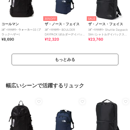
30%OFF
SALE
コールマン
ザ・ノース・フェイス
ザ・ノース・フェイス
ｽﾎﾟｰﾂｱｸｾｻﾘｰ ウォーカー33 (ブ
ｽﾎﾟｰﾂｱｸｾｻﾘｰ BOULDER
ｽﾎﾟｰﾂｱｸｾｻﾘｰ Shuttle Daypack
ラックヘザー)
DAYPACK (ボルダーデイパッ
Slim (シャトルデイパックスリ
¥8,690
¥12,320
¥23,760
ク)
ム)
もっとみる
幅広いシーンで活躍するリュック