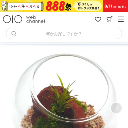
コ
ン
テ
ン
ツ
へ
何かお探しですか？
ス
キ
ッ
プ