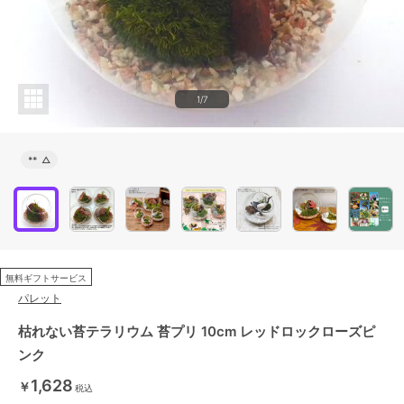
1/7
**
△
無料ギフトサービス
パレット
枯れない苔テラリウム 苔プリ 10cm レッドロックローズピ
ンク
1,628
￥
税込