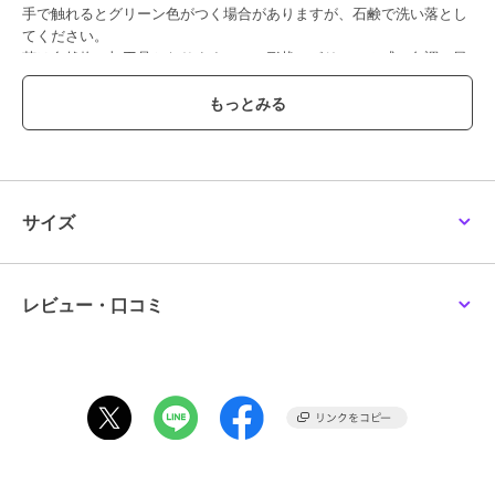
手で触れるとグリーン色がつく場合がありますが、石鹸で洗い落とし
てください。
苔は自然物の加工品となりますので、形状・ボリューム感・色調・風
合い等の個体差がございます。
また採取場所により他の苔が若干混じり合う場合もあります。苔に
は、土・木片・枯葉・小石・埃等の付着・混入がございます。
染料が表面から滲む場合があります。衣類・家具・壁紙等に色移りす
る恐れがありますので、ご使用の際には充分ご注意下さい。
自然物の加工品となりますので、苔本来のにおいが若干します。使用
している石、ウッドチップ、砂 利、流木は自然物につき個体差があり
サイズ
ます。
----------------------------------------------
こちらの商品はハナノヒbeのコラムでご紹介しています。
レビュー・口コミ
ハナノヒ Beは、「株式会社日比谷花壇」が運営するお花やみどりと
暮らしを楽しむ完全無料のコミュニティアプリです。お花みどり上級
者も、お花みどり初心者も、写真投稿やいいね・コメント、コラムや
花図鑑を通じて、日常にお花やみどりがあるちょっぴり豊かな生活を
一緒に過ごしませんか？
お得なキャンペーンも開催されますので毎日アプリをチェック！
さぁ、「自分らしく、ここちよく」花とみどりに触れる新しい暮らし