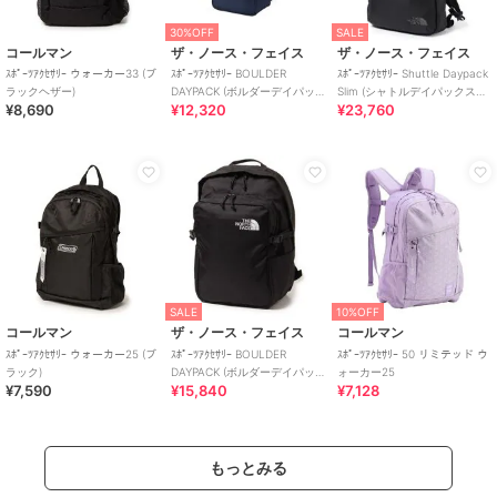
30%OFF
SALE
コールマン
ザ・ノース・フェイス
ザ・ノース・フェイス
ｽﾎﾟｰﾂｱｸｾｻﾘｰ ウォーカー33 (ブ
ｽﾎﾟｰﾂｱｸｾｻﾘｰ BOULDER
ｽﾎﾟｰﾂｱｸｾｻﾘｰ Shuttle Daypack
ラックヘザー)
DAYPACK (ボルダーデイパッ
Slim (シャトルデイパックスリ
¥8,690
¥12,320
¥23,760
ク)
ム)
SALE
10%OFF
コールマン
ザ・ノース・フェイス
コールマン
ｽﾎﾟｰﾂｱｸｾｻﾘｰ ウォーカー25 (ブ
ｽﾎﾟｰﾂｱｸｾｻﾘｰ BOULDER
ｽﾎﾟｰﾂｱｸｾｻﾘｰ 50 リミテッド ウ
ラック)
DAYPACK (ボルダーデイパッ
ォーカー25
¥7,590
¥15,840
¥7,128
ク)
もっとみる