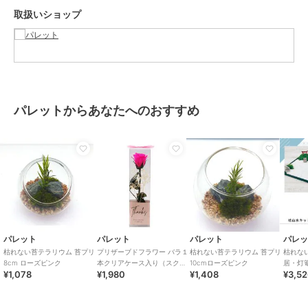
を、ハナノヒ Beでお楽しみ下さい。
取扱いショップ
AppStore、GooglePlayから「ハナノヒBe」と検索でアプリをダウン
ロード出来ます。
この商品は無料ギフトサービスの対象商品です
>>無料ギフトサービスについての詳細はこちら
パレットからあなたへのおすすめ
ブランド
パレット
ショップ
パレット
商品カテゴリ
ギフト用品
／
プリザーブドフラ
ワー
カラー
**
サイズ
**
素材
容器：ガラス 内容物：プリザーブ
パレット
パレット
パレット
パレ
ドモス プリザーブドグリーン
枯れない苔テラリウム 苔プリ
プリザーブドフラワー バラ１
枯れない苔テラリウム 苔プリ
枯れな
商品のお取り扱い方法
8cm ローズピンク
本クリアケース入り（スクエ
10cmローズピンク
居・灯
¥1,078
¥1,980
¥1,408
¥3,5
ア）ブライトピンク
お手入れ
お手入れ不要です。劣化・退色・
変質の原因となりますので水や
り、霧吹きは絶対にしないで下さ