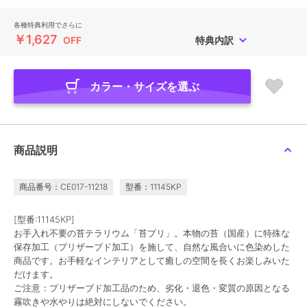
各種特典利用でさらに
￥1,627
OFF
特典内訳
カラー・サイズを選ぶ
商品説明
商品番号：CE017-11218
型番：11145KP
[型番:11145KP]
お手入れ不要の苔テラリウム「苔プリ」。本物の苔（国産）に特殊な
保存加工（プリザーブド加工）を施して、自然な風合いに色染めした
商品です。お手軽なインテリアとして癒しの空間を長くお楽しみいた
だけます。
ご注意：プリザーブド加工品のため、劣化・退色・変質の原因となる
霧吹きや水やりは絶対にしないでください。