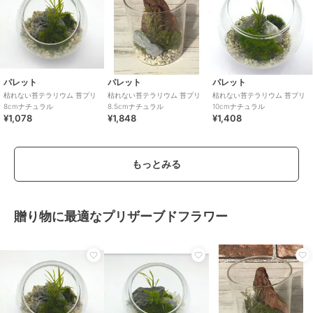
パレット
パレット
パレット
枯れない苔テラリウム 苔プリ
枯れない苔テラリウム 苔プリ
枯れない苔テラリウム 苔プリ
8cmナチュラル
8.5cmナチュラル
10cmナチュラル
¥1,078
¥1,848
¥1,408
もっとみる
贈り物に最適なプリザーブドフラワー