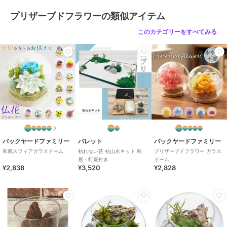
い。
プリザーブドフラワーの類似アイテム
原産国
日本
このカテゴリーをすべてみる
バックヤードファミリー
パレット
バックヤードファミリー
和風スフィアガラスドーム
枯れない苔 枯山水キット 鳥
プリザーブドフラワー ガラス
居・灯篭付き
ドーム
¥2,838
¥3,520
¥2,828