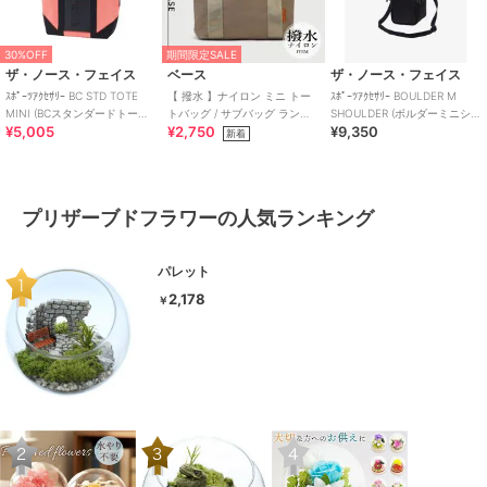
30%OFF
期間限定SALE
ザ・ノース・フェイス
ベース
ザ・ノース・フェイス
ｽﾎﾟｰﾂｱｸｾｻﾘｰ BC STD TOTE
【 撥水 】ナイロン ミニ トー
ｽﾎﾟｰﾂｱｸｾｻﾘｰ BOULDER M
MINI (BCスタンダードトート
トバッグ / サブバッグ ランチ
SHOULDER (ボルダーミニショ
¥5,005
¥2,750
¥9,350
ミニ)
バッグ 仕切り付き
ルダー)
新着
プリザーブドフラワーの人気ランキング
パレット
2,178
￥