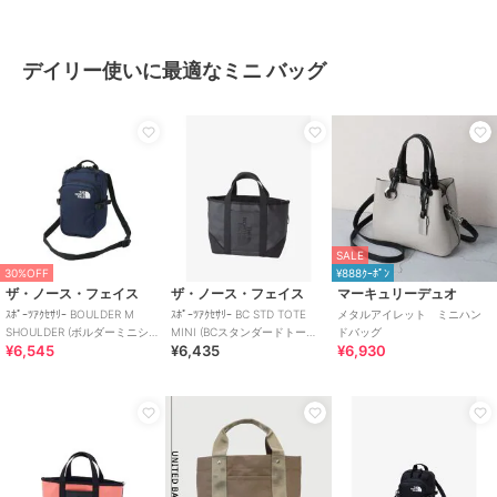
デイリー使いに最適なミニ バッグ
SALE
30%OFF
¥888ｸｰﾎﾟﾝ
ザ・ノース・フェイス
ザ・ノース・フェイス
マーキュリーデュオ
ｽﾎﾟｰﾂｱｸｾｻﾘｰ BOULDER M
ｽﾎﾟｰﾂｱｸｾｻﾘｰ BC STD TOTE
メタルアイレット ミニハン
SHOULDER (ボルダーミニショ
MINI (BCスタンダードトート
ドバッグ
¥6,545
¥6,435
¥6,930
ルダー)
ミニ)