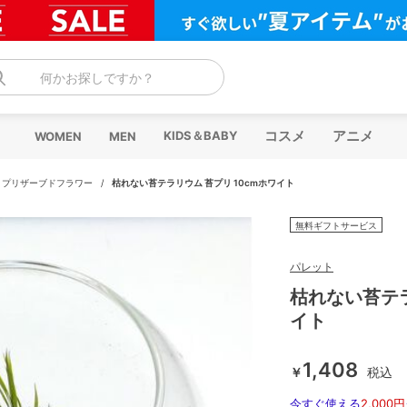
何かお探しですか？
コスメ
アニメ
KIDS＆BABY
WOMEN
MEN
/
プリザーブドフラワー
/
枯れない苔テラリウム 苔プリ 10cmホワイト
無料ギフトサービス
パレット
枯れない苔テラ
イト
1,408
￥
税込
今すぐ使える
2,000円