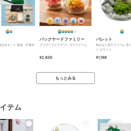
バックヤードファミリー
パレット
枯山水キット 鳥居・灯篭付
プリザーブドフラワー ガラスドーム
枯れない苔テラリウム 苔プ
ド ホワイト
¥2,828
¥1,188
もっとみる
イテム