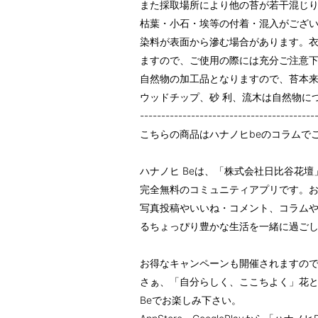
また採取場所により他の苔が若干混じ
枯葉・小石・埃等の付着・混入がござ
染料が表面から滲む場合があります。
ますので、ご使用の際には充分ご注意
自然物の加工品となりますので、苔本
ウッドチップ、砂 利、流木は自然物に
-----------------------------------------
こちらの商品はハナノヒbeのコラムで
ハナノヒ Beは、「株式会社日比谷花
完全無料のコミュニティアプリです。
写真投稿やいいね・コメント、コラム
るちょっぴり豊かな生活を一緒に過ご
お得なキャンペーンも開催されますの
さぁ、「自分らしく、ここちよく」花
Beでお楽しみ下さい。