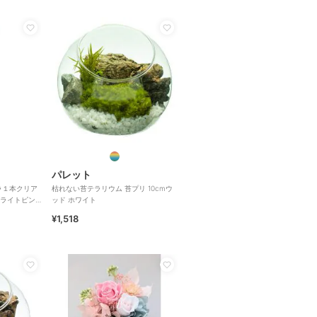
パレット
ラ１本クリア
枯れない苔テラリウム 苔プリ 10cmウ
ライトピン
ッド ホワイト
¥1,518