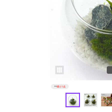
**
残り1点