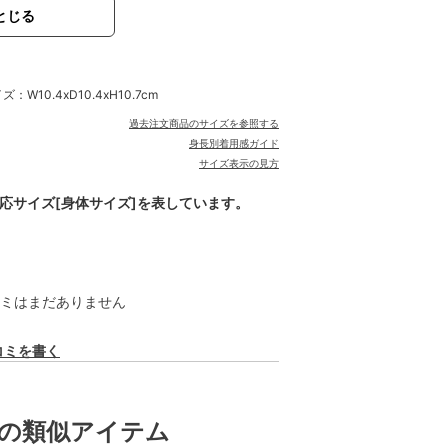
とじる
W10.4xD10.4xH10.7cm
過去注文商品のサイズを参照する
身長別着用感ガイド
サイズ表示の見方
対応サイズ[身体サイズ]を表しています。
ミはまだありません
コミを書く
の類似アイテム