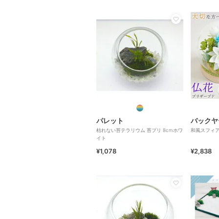
パレット
バックヤ
枯れない苔テラリウム 苔プリ 8cmホワ
和風スフィ
イト
¥1,078
¥2,838