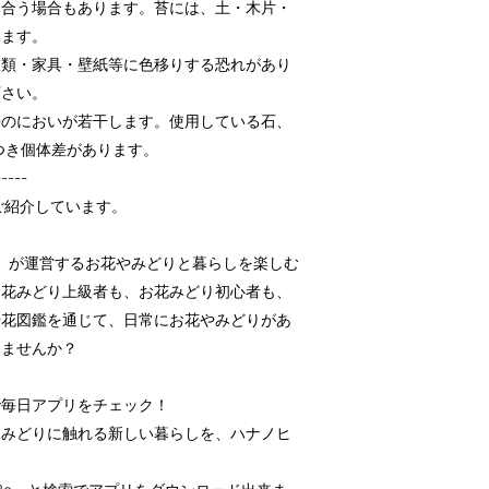
り合う場合もあります。苔には、土・木片・
います。
衣類・家具・壁紙等に色移りする恐れがあり
下さい。
来のにおいが若干します。使用している石、
つき個体差があります。
-----
ご紹介しています。
壇」が運営するお花やみどりと暮らしを楽しむ
お花みどり上級者も、お花みどり初心者も、
や花図鑑を通じて、日常にお花やみどりがあ
しませんか？
で毎日アプリをチェック！
とみどりに触れる新しい暮らしを、ハナノヒ