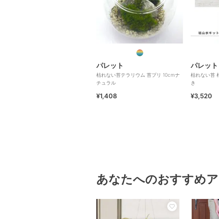
パレット
パレット
枯れない苔テラリウム 苔プリ 10cmナ
枯れない苔 
チュラル
き
¥1,408
¥3,520
あなたへのおすすめア