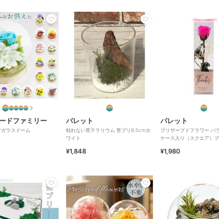
ードファミリー
パレット
パレット
アガラスドーム
枯れない苔テラリウム 苔プリ8.5cmホ
プリザーブドフラワー バ
ワイト
ケース入り（スクエア）ブ
ク
¥1,848
¥1,980