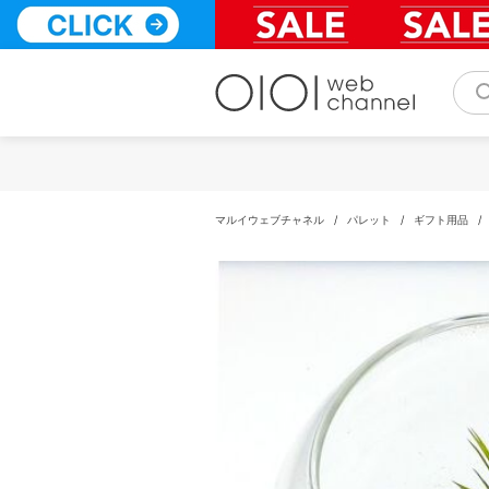
コ
ン
テ
ン
ツ
へ
ス
キ
ッ
プ
マルイウェブチャネル
/
パレット
/
ギフト用品