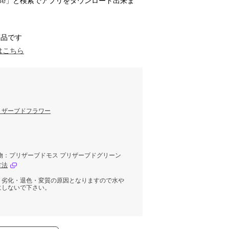
ハナノヒBe」と検索でアプリをダウンロード出来ま
商品です
はこちら
リザーブドフラワー
物：プリザーブドモス プリザーブドグリーン
方法
。劣化・退色・変質の原因となりますので水や
にしないで下さい。