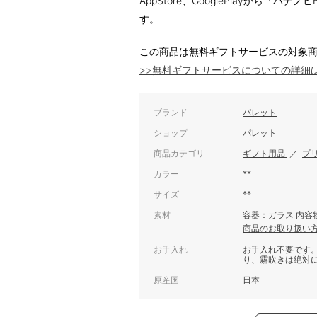
AppStore、GooglePlayから「
す。
この商品は無料ギフトサービスの対象
>>無料ギフトサービスについての詳細
ブランド
パレット
ショップ
パレット
商品カテゴリ
ギフト用品
／
プ
カラー
**
サイズ
**
素材
容器：ガラス 内容
商品のお取り扱い
お手入れ
お手入れ不要です
り、霧吹きは絶対
原産国
日本