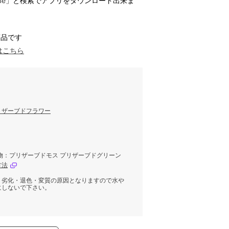
ハナノヒBe」と検索でアプリをダウンロード出来ま
商品です
はこちら
リザーブドフラワー
物：プリザーブドモス プリザーブドグリーン
方法
。劣化・退色・変質の原因となりますので水や
にしないで下さい。