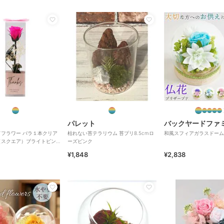
パレット
バックヤードファ
フラワー バラ１本クリア
枯れない苔テラリウム 苔プリ8.5cmロ
和風スフィアガラスドーム
（スクエア）ブライトピン
ーズピンク
¥1,848
¥2,838