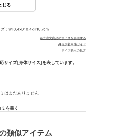
とじる
W10.4xD10.4xH10.7cm
過去注文商品のサイズを参照する
身長別着用感ガイド
サイズ表示の見方
対応サイズ[身体サイズ]を表しています。
ミはまだありません
コミを書く
の類似アイテム