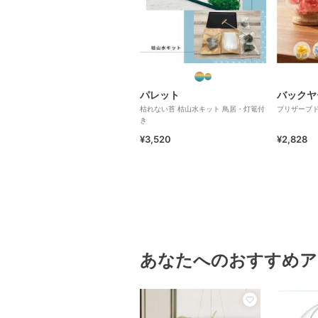
パレット
バックヤ
枯れない苔 枯山水キット 鳥居・灯篭付
プリザーブド
き
¥3,520
¥2,828
あなたへのおすすめア