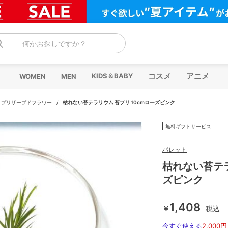
何かお探しですか？
コスメ
アニメ
KIDS＆BABY
WOMEN
MEN
/
プリザーブドフラワー
/
枯れない苔テラリウム 苔プリ 10cmローズピンク
無料ギフトサービス
パレット
枯れない苔テラ
ズピンク
1,408
￥
税込
今すぐ使える
2,000円