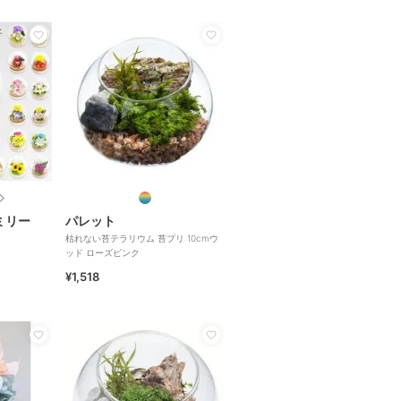
ミリー
パレット
枯れない苔テラリウム 苔プリ 10cmウ
ッド ローズピンク
¥1,518