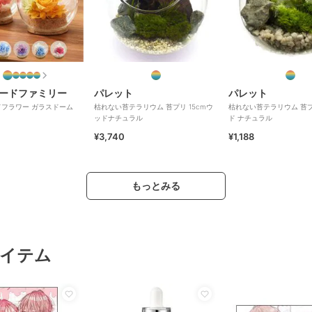
ードファミリー
パレット
パレット
フラワー ガラスドーム
枯れない苔テラリウム 苔プリ 15cmウ
枯れない苔テラリウム 苔プ
ッドナチュラル
ド ナチュラル
¥3,740
¥1,188
もっとみる
イテム