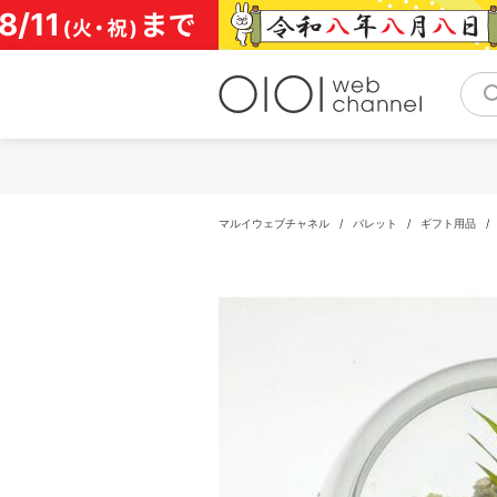
コ
ン
テ
ン
ツ
へ
ス
キ
ッ
プ
マルイウェブチャネル
/
パレット
/
ギフト用品