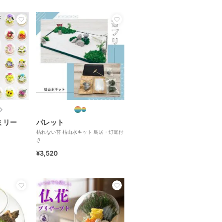
ミリー
パレット
枯れない苔 枯山水キット 鳥居・灯篭付
き
¥3,520