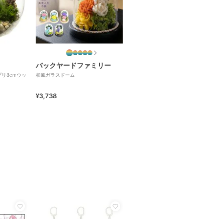
バックヤードファミリー
リ8cmウッ
和風ガラスドーム
¥3,738