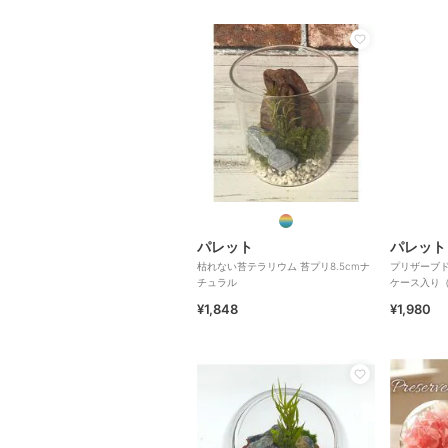
パレット
パレット
枯れない苔テラリウム 苔プリ8.5cmナ
プリザーブド
チュラル
ケース入り
ク
¥1,848
¥1,980