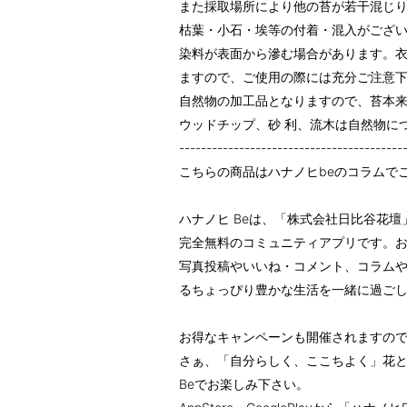
また採取場所により他の苔が若干混じ
枯葉・小石・埃等の付着・混入がござ
染料が表面から滲む場合があります。
ますので、ご使用の際には充分ご注意
自然物の加工品となりますので、苔本
ウッドチップ、砂 利、流木は自然物に
-----------------------------------------
こちらの商品はハナノヒbeのコラムで
ハナノヒ Beは、「株式会社日比谷花
完全無料のコミュニティアプリです。
写真投稿やいいね・コメント、コラム
るちょっぴり豊かな生活を一緒に過ご
お得なキャンペーンも開催されますの
さぁ、「自分らしく、ここちよく」花
Beでお楽しみ下さい。