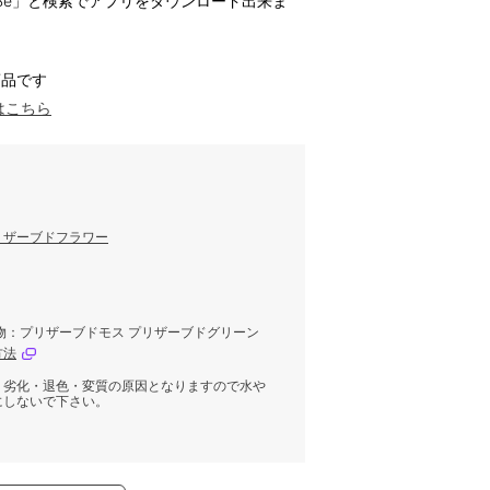
ハナノヒBe」と検索でアプリをダウンロード出来ま
商品です
はこちら
リザーブドフラワー
物：プリザーブドモス プリザーブドグリーン
方法
。劣化・退色・変質の原因となりますので水や
にしないで下さい。