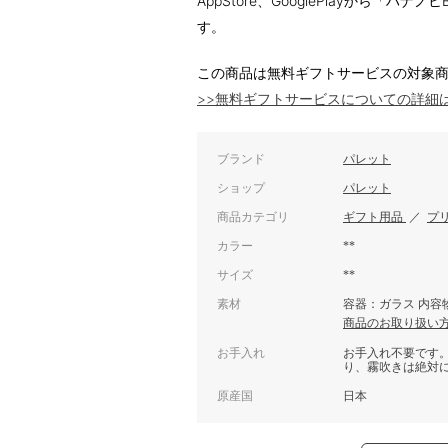
AppStore、GooglePlayから「
す。
この商品は無料ギフトサービスの対象
>>無料ギフトサービスについての詳細
ブランド
パレット
ショップ
パレット
商品カテゴリ
ギフト用品
／
プ
カラー
**
サイズ
**
素材
容器：ガラス 内容
商品のお取り扱い
お手入れ
お手入れ不要です
り、霧吹きは絶対
原産国
日本