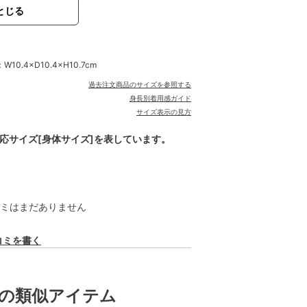
とじる
.4×D10.4×H10.7cm
過去注文商品のサイズを参照する
身長別着用感ガイド
サイズ表示の見方
対応サイズ[身体サイズ]を表しています。
ミはまだありません
コミを書く
の類似アイテム