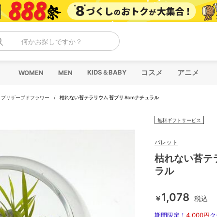
何かお探しですか？
コスメ
アニメ
KIDS＆BABY
WOMEN
MEN
/
プリザーブドフラワー
/
枯れない苔テラリウム 苔プリ 8cmナチュラル
無料ギフトサービス
パレット
枯れない苔テラ
ラル
1,078
￥
税込
期間限定！
4,000円
ク