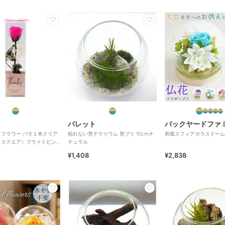
パレット
バックヤードファ
フラワー バラ１本クリア
枯れない苔テラリウム 苔プリ 10cmナ
和風スフィアガラスドーム
（スクエア）ブライトピン
チュラル
¥1,408
¥2,838