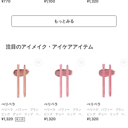
¥770
¥1,100
¥1,320
ジタイプ
もっとみる
注目のアイメイク・アイケアアイテム
ぺリペラ
ぺリペラ
ぺリペラ
ペリペラ パフィー プラン
ペリペラ パフィー プラン
ペリペラ パフィー プラン
ピング デュー リップ ペ
ピング デュー リップ ペ
ピング デュー リップ ペ
¥1,320
¥1,320
¥1,320
ンシル ０４ アーモンドベ
ンシル ０１ ロージーヌー
ンシル ０３ ピンクドリズ
再入荷
ージュ（韓国コスメ）
ド（韓国コスメ）
ル（韓国コスメ）