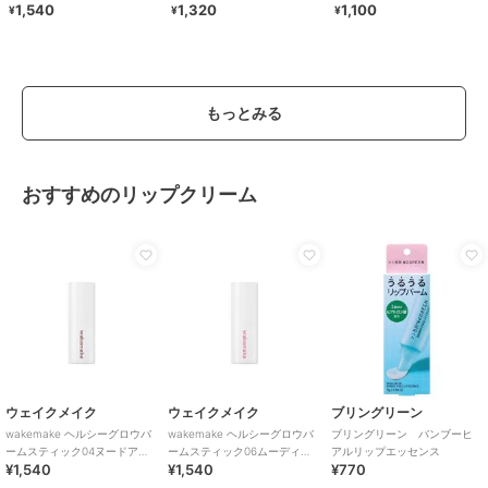
ム）
ル、ジ安息香酸ＰＧ、ヘキサ脂肪酸（Ｃ５－９）ジペンタエリスリチ
1,540
1,320
1,100
¥
¥
¥
ルエステルズ、トリ（カプリル酸／カプリン酸）グリセリル、合成ワ
ックス、水添ポリイソブテン、ダイマージリノール酸（フィトステリ
ル／イソステアリル／セチル／ステアリル／ベヘニル）、パラフィ
ン、グリセリン、キャンデリラロウ、フェニルプロピルジメチルシロ
もっとみる
キシケイ酸、合成フルオロフロゴパイト、水添野菜油、リンゴ酸ジイ
ソステアリル、イソステアリン酸ソルビタン、ラウリルＰＥＧ－９ポ
リジメチルシロキシエチルジメチコン、酸化チタン、アルガニアスピ
ノサ核油、トリイソステアリン酸ポリグリセリル－２、トリ酢酸テト
おすすめのリップクリーム
ラステアリン酸スクロース、ビニルジメチコン、（セバシン酸／イソ
パルミチン酸）ジグリセリル、ポリヒドロキシステアリン酸、酸化
鉄、ジステアルジモニウムヘクトライト、（エチレン／プロピレン）
コポリマー、マイクロクリスタリンワックス、レシチン、ポリエチレ
ン、赤２２７、水、パルミチン酸エチルヘキシル、ミリスチン酸イソ
プロピル、イソステアリン酸、ステアリン酸ポリグリセリル－１０、
炭酸プロピレン、ポリリシノレイン酸ポリグリセリル－３、黄５、
１，２－ヘキサンジオール、青１、赤２０２、ジイソステアリン酸ポ
リグリセリル－２、トコフェロール、ハス花エキス、ニンファエアア
ルバ花エキス、ヤマザクラ花エキス、ハイブリッドローズ花エキス、
ウェイクメイク
ウェイクメイク
ブリングリーン
ソルビン酸Ｋ
wakemake ヘルシーグロウバ
wakemake ヘルシーグロウバ
ブリングリーン バンブーヒ
ームスティック04ヌードアー
ームスティック06ムーディー
アルリップエッセンス
¥1,540
¥1,540
¥770
モンド(韓国コスメ)
ピンク(韓国コスメ)
この商品は、不良品のみ返品を承ります