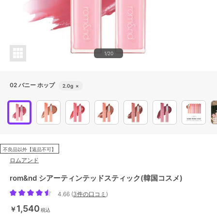
1/20
02 バニー ホップ
2.0g
×
不良品以外【返品不可】
ロムアンド
rom&nd シアーティンテッドスティック(韓国コスメ)
4.66
(
3件の口コミ
)
1,540
￥
税込