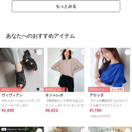
ソルビン酸Ｋ04 キャメルナッツ
もっとみる
オクチルドデカノール、ペンタイソステアリン酸ジペンタエリスリチ
ル、ジ安息香酸ＰＧ、ヘキサ脂肪酸（Ｃ５－９）ジペンタエリスリチ
ルエステルズ、トリ（カプリル酸／カプリン酸）グリセリル、合成ワ
ックス、水添ポリイソブテン、ダイマージリノール酸（フィトステリ
ル／イソステアリル／セチル／ステアリル／ベヘニル）、パラフィ
あなたへのおすすめアイテム
ン、グリセリン、リンゴ酸ジイソステアリル、キャンデリラロウ、フ
ェニルプロピルジメチルシロキシケイ酸、合成フルオロフロゴパイ
ト、水添野菜油、酸化チタン、イソステアリン酸ソルビタン、ラウリ
ルＰＥＧ－９ポリジメチルシロキシエチルジメチコン、アルガニアス
ピノサ核油、トリ酢酸テトラステアリン酸スクロース、ビニルジメチ
コン、（セバシン酸／イソパルミチン酸）ジグリセリル、トリイソス
テアリン酸ポリグリセリル－２、ポリヒドロキシステアリン酸、ジス
テアルジモニウムヘクトライト、（エチレン／プロピレン）コポリマ
ー、酸化鉄、マイクロクリスタリンワックス、レシチン、ポリエチレ
ン、水、パルミチン酸エチルヘキシル、ミリスチン酸イソプロピル、
期間限定SALE
まとめ割
期間限定SALE
期間限定SALE
ヴィヴィアン
オシャレボ
アロッタ
イソステアリン酸、ステアリン酸ポリグリセリル－１０、炭酸プロピ
やわらかソールレースアップ
【紫外線カット率99％以上】
【４つの機能付】ひんやりフ
レン、黄５、ポリリシノレイン酸ポリグリセリル－３、赤２０２、
スニーカーサンダル
ラッシュガード×レギンス 付
リル袖ブラウスＴシャツ
１，２－ヘキサンジオール、ジイソステアリン酸ポリグリセリル－
¥2,690
¥6,822
¥1,790
き タンキニ
２、赤２２７、青１、トコフェロール、ハス花エキス、ニンファエア
3点以上で10%OFF
アルバ花エキス、ヤマザクラ花エキス、ハイブリッドローズ花エキ
ス、ソルビン酸Ｋ
05 ダッチココア