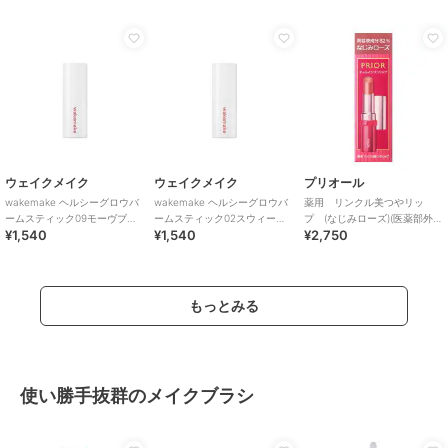
ブランド
ロムアンド
ショップ
ロムアンド
／
コリアージュ
商品カテゴリ
リップ・リップケア
／
リップク
リーム・リップバーム
性別タイプ
レディース
リップ・リップケア
／
リップク
ウェイクメイク
ウェイクメイク
プリオール
リーム・リップバーム
wakemake ヘルシーグロウバ
wakemake ヘルシーグロウバ
薬用 リンクル美つやリッ
ームスティック09モーヴブレ
ームスティック02スウィート
プ (なじみローズ)(医薬部外
カラー
02 バニー ホップ、01 ベア パンプ
¥1,540
¥1,540
¥2,750
ス(韓国コスメ)
チャット(韓国コスメ)
品)
キン、03 タフィーベリー、04 キ
ャメルナッツ、05 ダッチココア、
06 インバイナリー
もっとみる
サイズ
2.0g
原産国
韓国
使い勝手抜群のメイクブラシ