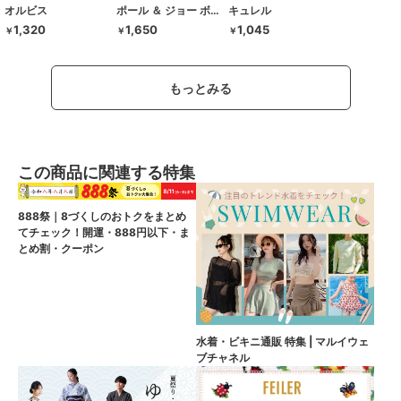
オルビス
ポール ＆ ジョー ボーテ
キュレル
1,320
1,650
1,045
￥
￥
￥
もっとみる
この商品に関連する特集
888祭｜8づくしのおトクをまとめ
てチェック！開運・888円以下・ま
とめ割・クーポン
水着・ビキニ通販 特集 | マルイウェ
ブチャネル