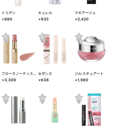
トリデン
キュレル
マキアージュ
880
935
2,420
￥
￥
￥
フローラノーティス ジルスチュアート
セザンヌ
ジル スチュアート
3,300
638
1,980
￥
￥
￥