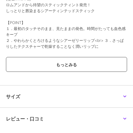
ロムアンドから待望のスティックティント発売！
しっとりと唇染まるシアーティンテッドスティック
【POINT】
１．最初のタッチそのまま、見たままの発色。時間がたっても血色感
キープ
２．やわらかくとろけるようなシアーゼリーリップ<br> ３．さっぱ
りしたテクスチャーで乾燥することなく潤いリップに
【COLOR】
日常メイクで使いやすいラインナップカラー
01 ベアパンプキン
柔らかく染まった落ち着きのあるヌーディーオレンジ
02 バニーポップ
爽やかさを詰め込んだクールライトピンク
03 タフィーベリー
サイズ
やわらかなタフィーにビビッドをプラスしたピンクベリー
04 キャメルナッツ
ほのかに雰囲気を加えたキャメルベージュ
05 ダッチココア
レビュー・口コミ
重ねる程深みの増すディープブラウン
06 インバイナリー