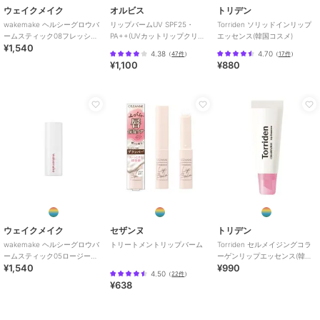
キス、ソルビン酸Ｋ
ウェイクメイク
オルビス
トリデン
03 タフィーベリー
wakemake ヘルシーグロウバ
リップバームUV SPF25・
Torriden ソリッドインリップ
ームスティック08フレッシュ
PA++(UVカットリップクリー
エッセンス(韓国コスメ)
オクチルドデカノール、ペンタイソステアリン酸ジペンタエリスリチ
¥1,540
ピンク(韓国コスメ)
ム）
ル、ジ安息香酸ＰＧ、ヘキサ脂肪酸（Ｃ５－９）ジペンタエリスリチ
4.38
4.70
（
47件
）
（
17件
）
¥1,100
¥880
ルエステルズ、トリ（カプリル酸／カプリン酸）グリセリル、合成ワ
ックス、水添ポリイソブテン、ダイマージリノール酸（フィトステリ
ル／イソステアリル／セチル／ステアリル／ベヘニル）、パラフィ
ン、グリセリン、キャンデリラロウ、フェニルプロピルジメチルシロ
キシケイ酸、合成フルオロフロゴパイト、水添野菜油、リンゴ酸ジイ
ソステアリル、酸化チタン、イソステアリン酸ソルビタン、ラウリル
ＰＥＧ－９ポリジメチルシロキシエチルジメチコン、アルガニアスピ
ノサ核油、トリ酢酸テトラステアリン酸スクロース、ビニルジメチコ
ン、（セバシン酸／イソパルミチン酸）ジグリセリル、トリイソステ
アリン酸ポリグリセリル－２、ポリヒドロキシステアリン酸、ジステ
アルジモニウムヘクトライト、（エチレン／プロピレン）コポリマ
ー、黄４、マイクロクリスタリンワックス、レシチン、ポリエチレ
ウェイクメイク
セザンヌ
トリデン
ン、水、パルミチン酸エチルヘキシル、ミリスチン酸イソプロピル、
wakemake ヘルシーグロウバ
トリートメントリップバーム
Torriden セルメイジングコラ
イソステアリン酸、ステアリン酸ポリグリセリル－１０、酸化鉄、炭
ームスティック05ロージーナ
ーゲンリップエッセンス(韓国
酸プロピレン、赤２０２、赤２２７、ポリリシノレイン酸ポリグリセ
¥1,540
¥990
ップ(韓国コスメ)
コスメ)
4.50
（
22件
）
リル－３、ジイソステアリン酸ポリグリセリル－２、１，２－ヘキサ
¥638
ンジオール、黄５、トコフェロール、ハス花エキス、ニンファエアア
ルバ花エキス、ヤマザクラ花エキス、ハイブリッドローズ花エキス、