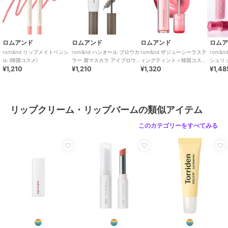
花エキス、ソルビン酸Ｋ
02 バニーポップ
オクチルドデカノール、ペンタイソステアリン酸ジペンタエリスリチ
ル、ジ安息香酸ＰＧ、ヘキサ脂肪酸（Ｃ５－９）ジペンタエリスリチ
ロムアンド
ロムアンド
ロムアンド
ロム
ルエステルズ、トリ（カプリル酸／カプリン酸）グリセリル、合成ワ
rom&nd リップメイトペンシ
rom&nd ハンオール ブロウカ
rom&nd ザジューシーラステ
rom&
ックス、水添ポリイソブテン、ダイマージリノール酸（フィトステリ
ル (韓国コスメ)
ラー 眉マスカラ アイブロウ
ィングティント＜韓国コスメ
シュリ
¥1,210
¥1,210
¥1,320
¥1,48
マスカラ 高発色 垢抜け(韓国
＞
メ＞
ル／イソステアリル／セチル／ステアリル／ベヘニル）、パラフィ
コスメ)
ン、グリセリン、リンゴ酸ジイソステアリル、キャンデリラロウ、フ
ェニルプロピルジメチルシロキシケイ酸、合成フルオロフロゴパイ
ト、酸化チタン、水添野菜油、イソステアリン酸ソルビタン、ラウリ
リップクリーム・リップバームの類似アイテム
ルＰＥＧ－９ポリジメチルシロキシエチルジメチコン、アルガニアス
ピノサ核油、トリ酢酸テトラステアリン酸スクロース、ビニルジメチ
このカテゴリーをすべてみる
コン、（セバシン酸／イソパルミチン酸）ジグリセリル、ポリヒドロ
キシステアリン酸、ジステアルジモニウムヘクトライト、（エチレン
／プロピレン）コポリマー、トリイソステアリン酸ポリグリセリル－
２、マイクロクリスタリンワックス、レシチン、ポリエチレン、水、
パルミチン酸エチルヘキシル、ミリスチン酸イソプロピル、イソステ
アリン酸、ステアリン酸ポリグリセリル－１０、酸化鉄、炭酸プロピ
レン、黄４、ポリリシノレイン酸ポリグリセリル－３、赤２２７、
１，２－ヘキサンジオール、赤２０２、黄５、ジイソステアリン酸ポ
リグリセリル－２、青１、トコフェロール、ハス花エキス、ニンファ
エアアルバ花エキス、ヤマザクラ花エキス、ハイブリッドローズ花エ