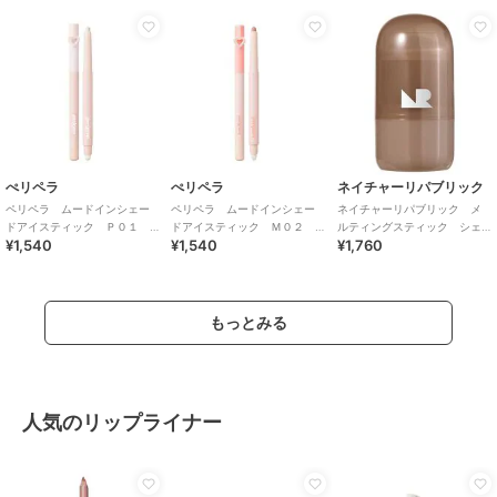
ぺリペラ
ぺリペラ
ネイチャーリパブリック
ペリペラ ムードインシェー
ペリペラ ムードインシェー
ネイチャーリパブリック メ
ドアイスティック Ｐ０１
ドアイスティック Ｍ０２
ルティングスティック シェ
¥1,540
¥1,540
¥1,760
ＩＣＹ ＢＲＥＥＺＥ(韓国コ
ＲＯＳＹ ＮＡＴＩＯＮ(韓国
ーディングアッシュジンジャ
スメ）
コスメ）
ー（韓国コスメ）
もっとみる
人気のリップライナー