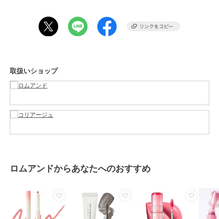
濃厚に熟したブドウのようなディープワイン
＜成分＞
01 ベアパンプキン
オクチルドデカノール、ペンタイソステアリン酸ジペンタエリスリチ
ル、ジ安息香酸ＰＧ、ヘキサ脂肪酸（Ｃ５－９）ジペンタエリスリチ
ルエステルズ、トリ（カプリル酸／カプリン酸）グリセリル、合成ワ
ックス、水添ポリイソブテン、ダイマージリノール酸（フィトステリ
取扱いショップ
ル／イソステアリル／セチル／ステアリル／ベヘニル）、パラフィ
ン、グリセリン、キャンデリラロウ、フェニルプロピルジメチルシロ
キシケイ酸、合成フルオロフロゴパイト、水添野菜油、リンゴ酸ジイ
ソステアリル、酸化チタン、イソステアリン酸ソルビタン、ラウリル
ＰＥＧ－９ポリジメチルシロキシエチルジメチコン、アルガニアスピ
ノサ核油、トリ酢酸テトラステアリン酸スクロース、ビニルジメチコ
ン、（セバシン酸／イソパルミチン酸）ジグリセリル、ポリヒドロキ
システアリン酸、ジステアルジモニウムヘクトライト、（エチレン／
プロピレン）コポリマー、トリイソステアリン酸ポリグリセリル－
２、レシチン、マイクロクリスタリンワックス、ポリエチレン、水、
ロムアンドからあなたへのおすすめ
パルミチン酸エチルヘキシル、ミリスチン酸イソプロピル、イソステ
アリン酸、酸化鉄、ステアリン酸ポリグリセリル－１０、炭酸プロピ
レン、ポリリシノレイン酸ポリグリセリル－３、黄５、黄４、１，２
－ヘキサンジオール、赤２０２、ジイソステアリン酸ポリグリセリル
－２、赤１０４（１）、青１、トコフェロール、ハス花エキス、ニン
ファエアアルバ花エキス、ヤマザクラ花エキス、ハイブリッドローズ