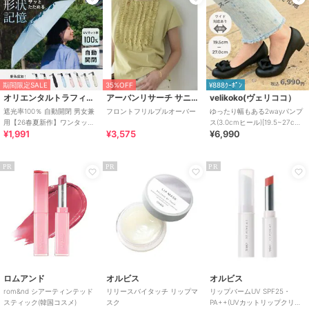
オクチルドデカノール、ペンタイソステアリン酸ジペンタエリスリチ
ル、ジ安息香酸ＰＧ、ヘキサ脂肪酸（Ｃ５－９）ジペンタエリスリチ
ルエステルズ、トリ（カプリル酸／カプリン酸）グリセリル、合成ワ
ックス、水添ポリイソブテン、ダイマージリノール酸（フィトステリ
ル／イソステアリル／セチル／ステアリル／ベヘニル）、パラフィ
ン、グリセリン、キャンデリラロウ、フェニルプロピルジメチルシロ
期間限定SALE
35%OFF
¥888ｸｰﾎﾟﾝ
キシケイ酸、合成フルオロフロゴパイト、水添野菜油、リンゴ酸ジイ
オリエンタルトラフィック
アーバンリサーチ サニーレーベル
velikoko(ヴェリココ）
ソステアリル、イソステアリン酸ソルビタン、ラウリルＰＥＧ－９ポ
遮光率100％ 自動開閉 男女兼
フロントフリルプルオーバー
ゆったり幅もある2wayパンプ
リジメチルシロキシエチルジメチコン、酸化チタン、アルガニアスピ
用【26春夏新作】ワンタッチ
ス(3.0cmヒール)[19.5~27cm]
¥1,991
¥3,575
¥6,990
晴雨兼用 折りたたみ傘 /G-
ラクチンきれいシューズ
ノサ核油、トリイソステアリン酸ポリグリセリル－２、トリ酢酸テト
0601
ラステアリン酸スクロース、ビニルジメチコン、（セバシン酸／イソ
パルミチン酸）ジグリセリル、ポリヒドロキシステアリン酸、ジステ
PR
PR
PR
アルジモニウムヘクトライト、（エチレン／プロピレン）コポリマ
ー、マイクロクリスタリンワックス、酸化鉄、レシチン、ポリエチレ
ン、水、赤２２７、パルミチン酸エチルヘキシル、ミリスチン酸イソ
プロピル、イソステアリン酸、ステアリン酸ポリグリセリル－１０、
炭酸プロピレン、青１、ポリリシノレイン酸ポリグリセリル－３、黄
５、１，２－ヘキサンジオール、トコフェロール、ハス花エキス、ニ
ンファエアアルバ花エキス、ヤマザクラ花エキス、ハイブリッドロー
ズ花エキス、ソルビン酸Ｋ
ロムアンド
オルビス
オルビス
06 インバイナリー
rom&nd シアーティンテッド
リリースバイタッチ リップマ
リップバームUV SPF25・
オクチルドデカノール、ペンタイソステアリン酸ジペンタエリスリチ
スティック(韓国コスメ)
スク
PA++(UVカットリップクリー