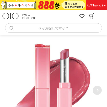
コ
ン
テ
ン
ツ
へ
何かお探しですか？
ス
キ
ッ
プ