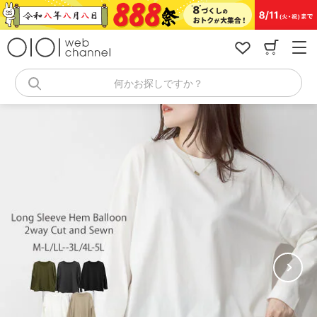
コ
ン
テ
ン
ツ
へ
何かお探しですか？
ス
キ
ッ
プ