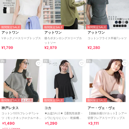
期間限定SALE
期間限定SALE
期間限定SALE
アットワン
アットワン
アットワン
Vネックノースリーブトップス
後ろボタンロングスリーブカ
コットンフライス半袖Tシャツ
ットソー
¥1,799
¥2,979
¥2,280
PR
PR
PR
期間限定SALE
期間限定SALE
期間限定SALE
まとめ割
神戸レタス
コカ
アー・ヴェ・ヴェ
コットン100%フレンチTシャ
★お盆SALE★【通気性抜群・
【接触冷感/UVカット】シアー
ツ（モックネックorクルーネ
シワになりにくい・乾燥機
切替フレアスリーブトップス
ック） [C4819]
OK】ライトエンボスペプラム
1,490
1,290
3,111
¥
¥
¥
トップス
2点以上で5%OFF