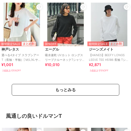
期間限定SALE
期間限定SALE
まとめ割
まとめ割
30%OFF
神戸レタス
エーグル
ジーンズメイト
選べる4タイプ スラブシアー
吸水速乾 UVカット ロングス
【HANES】BEEFY LONGS
T（長袖・半袖）[ M/L/XLサイ
リーブクルーネックTシャツ
LEEVE TEE H5186 長袖 Tシャ
¥1,001
¥10,010
¥2,871
ズ ] [C7325]
RP 長袖Tシャツ
ツ
2点以上で5%OFF
2点以上で5%OFF
もっとみる
風通しの良いドルマンT