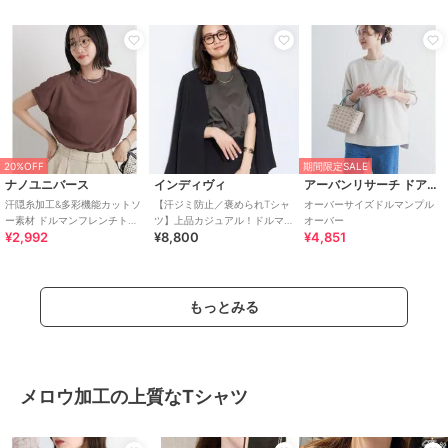
20%OFF
期間限定SALE
ナノユニバース
インディヴィ
アーバンリサーチ ドアーズ
汗隠糸加工&多彩機能カットソ
【汗ジミ防止／褒められTシャ
オーバーサイズドルマンプル
ー素材 ドルマンフレンチトッ
ツ】上品カジュアル！ドルマ
オーバー
¥2,992
¥8,800
¥4,851
プス
ンTシャツ
もっとみる
メロウ加工の上質なTシャツ