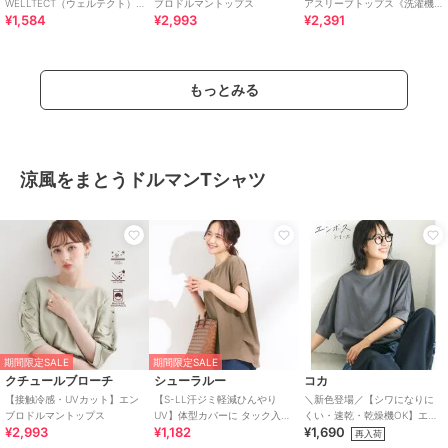
WELLTECT（ウェルテクト）
ブロドルマントップス
アスリーブトップス《洗濯機
¥1,584
¥2,993
¥2,391
USAコットン フレアスリーブ
OK》
Tシャツ（イ
もっとみる
涼風をまとうドルマンTシャツ
期間限定SALE
期間限定SALE
クチュールブローチ
シューラルー
コカ
【接触冷感・UVカット】エン
【S-LL汗ジミ軽減ひんやり
＼新色登場／【シワになりに
ブロドルマントップス
UV】体型カバーに タック入り
くい・速乾・乾燥機OK】エン
¥2,993
¥1,182
¥1,690
ドルマントップス
ボスドルマントップス 全5色
再入荷