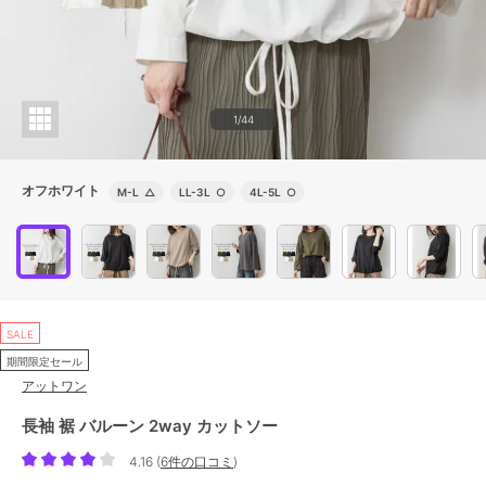
1/44
オフホワイト
M-L
△
LL-3L
○
4L-5L
○
SALE
期間限定セール
アットワン
長袖 裾 バルーン 2way カットソー
4.16
(
6件の口コミ
)