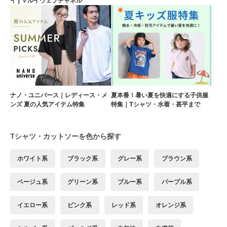
イ | マルイウェブチャネル
ナノ・ユニバース｜レディース・メ
夏本番！暑い夏を快適にする子供服
ンズ 夏の人気アイテム特集
特集｜Tシャツ・水着・甚平まで
Tシャツ・カットソーを色から探す
ホワイト系
ブラック系
グレー系
ブラウン系
ベージュ系
グリーン系
ブルー系
パープル系
イエロー系
ピンク系
レッド系
オレンジ系