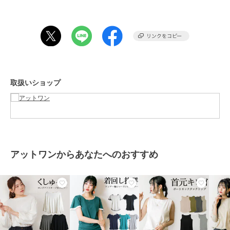
【サイズ】
[M-Lサイズ]身幅：56cm、肩丈：62cm、着丈：65cm、そで丈：
45cm
[LL-3Lサイズ]身幅：62cm、肩丈：64cm、着丈：67cm、そで丈：
45cm
[4L-5Lサイズ]身幅：68cm、肩丈：66cm、着丈：69cm、そで丈：
45cm
取扱いショップ
【素材】本体: 綿 100%
【裏地】なし
【透け感】ややあり
【伸縮性】あり
【原産国】バングラデシュ
≪注意事項≫
・撮影時のライティング、撮影時期、ご覧になっているモニター・PC
アットワンからあなたへのおすすめ
環境によって実際の商品とは異なって見える場合がございます。何卒
ご注意の上ご購入ください。
・サイズは若干の誤差が生じる場合がございます。
期間限定セール開催中
ブランド
アットワン