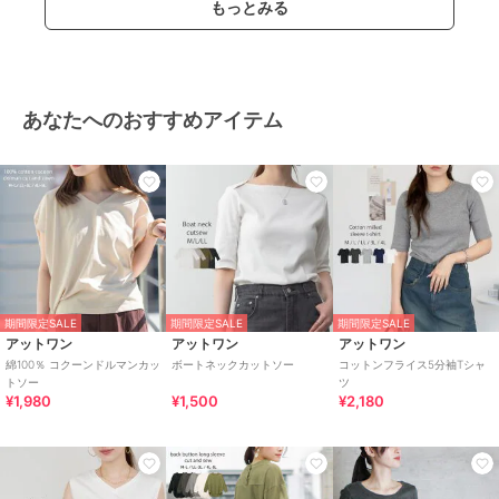
もっとみる
あなたへのおすすめアイテム
期間限定SALE
期間限定SALE
期間限定SALE
アットワン
アットワン
アットワン
綿100％ コクーンドルマンカッ
ボートネックカットソー
コットンフライス5分袖Tシャ
トソー
ツ
¥1,980
¥1,500
¥2,180