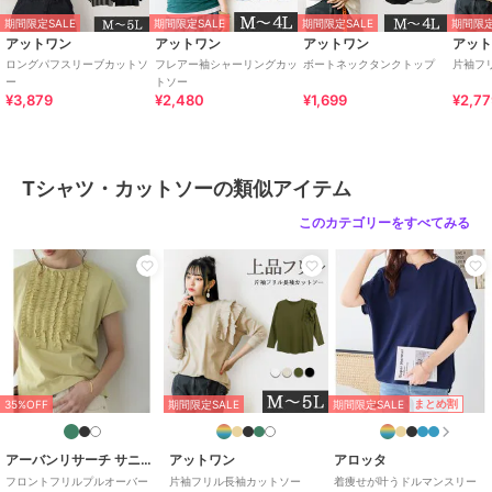
期間限定SALE
期間限定SALE
期間限定SALE
期間限定
ショップ
アットワン
アットワン
アットワン
アットワン
アッ
商品カテゴリ
トップス
／
Tシャツ・カットソ
ロングパフスリーブカットソ
フレアー袖シャーリングカッ
ボートネックタンクトップ
片袖フ
ー
トソー
ー
¥3,879
¥2,480
¥1,699
¥2,7
性別タイプ
レディース
トップス
／
Tシャツ・カットソ
ー
Tシャツ・カットソーの類似アイテム
カラー
オフホワイト、ブラック、グレー
ベージュ、チャコールグレー、カ
このカテゴリーをすべてみる
ーキ
サイズ
M-L,LL-3L,4L-5L
素材
本体: 綿 100%
商品のお取り扱い方法
特徴
トップス
期間限定SALE
まとめ割
35%OFF
期間限定SALE
綿・コットン素材
/
綿100％
/
カ
ットソー素材
/
無地
/
長袖
/
ビ
ショップスリーブ
/
その他袖デザ
アーバンリサーチ サニーレーベル
アットワン
アロッタ
イン
/
LL･13号以上あり
/
大きい
フロントフリルプルオーバー
片袖フリル長袖カットソー
着痩せが叶うドルマンスリー