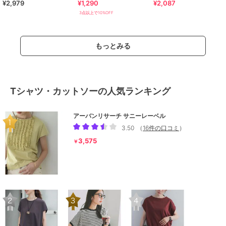
¥2,979
¥1,290
¥2,087
ブトップス
プスカットソー（半袖）
3点以上で10%OFF
もっとみる
Tシャツ・カットソーの人気ランキング
アーバンリサーチ サニーレーベル
3.50
（
16件の口コミ
）
3,575
￥