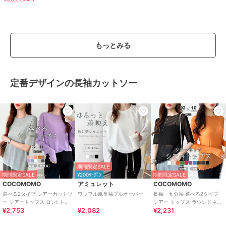
もっとみる
定番デザインの長袖カットソー
期間限定SALE
期間限定SALE
¥200ｸｰﾎﾟﾝ
期間限定SALE
COCOMOMO
アミュレット
COCOMOMO
選べる2タイプ シアーカットソ
ワッフル風長袖プルオーバー
長袖・五分袖 選べる2タイプ
ー シアートップス ロンt トッ
シアー トップス ラウンドネッ
¥2,753
¥2,082
¥2,231
プス 長袖 五分袖 レディース
ク カットソー シースルー レデ
uv
ィース