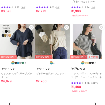
ブきれいめカットソー
サイズあり
/
ライフスタイル
/
クルー・Uネック
/
ボートネック
3.87
5.00
3.84
（
16件
）
（
2件
）
（
19件
）
¥3,575
¥2,779
¥1,980
/
その他衿ぐり
/
レギュラー丈
3点以上で10%OFF
(トップス)
Tシャツ・カットソー
綿・コットン素材
/
綿100％
/
カ
ットソー素材
/
無地
/
長袖
/
ビ
ショップスリーブ
/
その他袖デザ
イン
/
LL･13号以上あり
/
大きい
サイズあり
/
ライフスタイル
/
クルー・Uネック
/
ボートネック
期間限定SALE
まとめ割
期間限定SALE
期間限定SALE
/
その他衿ぐり
/
レギュラー丈
(トップス)
アットワン
アットワン
神戸レタス
原産国
バングラデシュ
ワッフルロングスリーブプル
ギャザー袖ドルマンカットソ
コットン100%フレンチTシャ
オーバー
ー
ツ（モックネックorクルーネ
¥4,879
¥2,200
ック） [C4819]
4.26
（
238件
）
¥1,490
2点以上で5%OFF