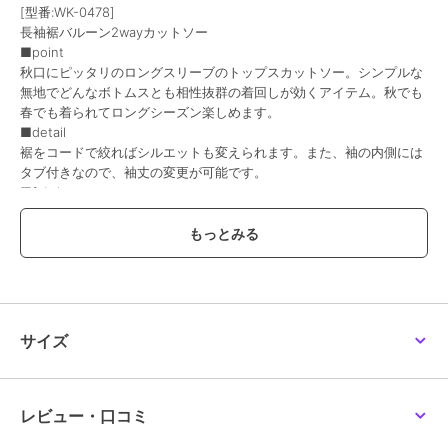
[型番:WK-0478]
長袖裾バルーン2wayカットソー
■point
秋口にピッタリのロングスリーブのトップスカットソー。シンプルな
無地でどんなボトムスとも相性抜群の着回しが効くアイテム。秋でも
春でも着られてロングシーズン楽しめます。
■detail
裾をコードで絞ればシルエットも変えられます。また、袖の内側には
タブ付きなので、袖丈の変更が可能です。
■fabric
吸水性・通気性・保温性に優れ柔らかな肌触りのコットン素材。
■coordinate
1枚ではもちろん、シャツジャケットやパーカーなどアウターのイン
ナー使いにもぴったりです。デニムパンツ（ジーンズ）やジョガーパ
ンツ、イージーパンツなど様々なボトムスとの相性抜群！
チュールスカートやスリットスカート、キャミワンピもおすすめ！足
元は、グルカサンダル・スポーツサンダル・トングサンダルなど合わ
サイズ
せたスタイルや、スニーカー合わせでカジュアルスタイルも簡単にき
まり、コーデの幅も広がります♪
アクセントにキャップやバケットハットを合わせても◎トレンドのト
ートバッグやミニバッグなどをもってお出かけを楽しく、一枚で多種
レビュー・口コミ
多様にお使いいただけます。