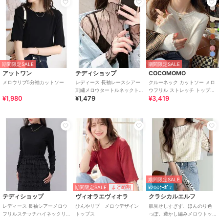
期間限定SALE
期間限定SALE
アットワン
テディショップ
COCOMOMO
メロウリブ5分袖カットソー
レディース 長袖レースシアー
クルーネック カットソー メロ
刺繍メロウタートルネックト
ウフリル ストレッチ トップス
¥1,980
¥1,479
¥3,419
ップス
長袖 プルオーバー レディース
期間限定SALE
期間限定SALE
まとめ割
¥200ｸｰﾎﾟﾝ
テディショップ
ヴィオラエヴィオラ
クラシカルエルフ
レディース 長袖シアーメロウ
ひんやリブ メロウデザイン
肌見せしすぎず、ほんのり色
フリルステッチハイネックリ
トップス
っぽ。透かし編みメロウトッ