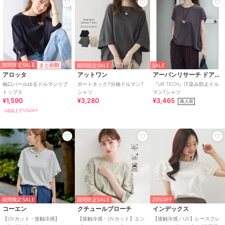
期間限定SALE
まとめ割
期間限定SALE
SALE
アロッタ
アットワン
アーバンリサーチ ドアーズ
袖口パールゆるドルマンリブ
ボートネック7分袖ドルマンT
『UR TECH』汗染み防止ドル
トップス
シャツ
マンTシャツ
¥1,590
¥3,280
¥3,465
再入荷
3点以上で10%OFF
期間限定SALE
期間限定SALE
20%OFF
コーエン
クチュールブローチ
インデックス
【UVカット・接触冷感】
【接触冷感・UVカット】エン
【接触冷感／UV】レースフレ