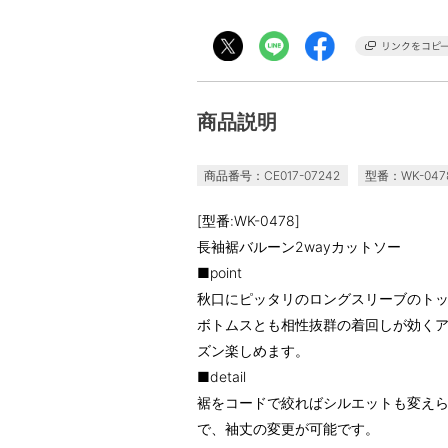
商品説明
商品番号：CE017-07242
型番：WK-047
[型番:WK-0478]
長袖裾バルーン2wayカットソー
■point
秋口にピッタリのロングスリーブのト
ボトムスとも相性抜群の着回しが効く
ズン楽しめます。
■detail
裾をコードで絞ればシルエットも変え
で、袖丈の変更が可能です。