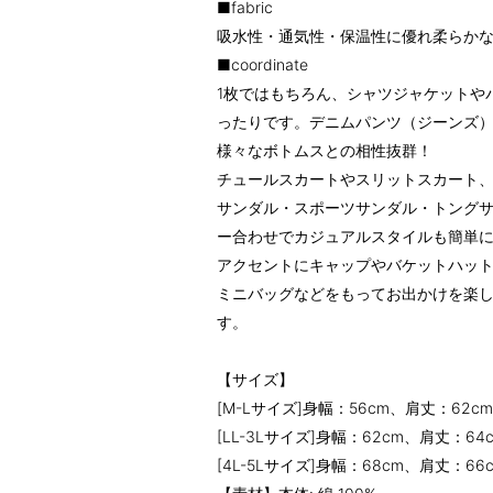
■fabric
吸水性・通気性・保温性に優れ柔らか
■coordinate
1枚ではもちろん、シャツジャケットや
ったりです。デニムパンツ（ジーンズ
様々なボトムスとの相性抜群！
チュールスカートやスリットスカート
サンダル・スポーツサンダル・トング
ー合わせでカジュアルスタイルも簡単に
アクセントにキャップやバケットハッ
ミニバッグなどをもってお出かけを楽
す。
【サイズ】
[M-Lサイズ]身幅：56cm、肩丈：62c
[LL-3Lサイズ]身幅：62cm、肩丈：6
[4L-5Lサイズ]身幅：68cm、肩丈：6