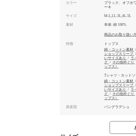
カラー
ブラック、オフホ
ーキ
サイズ
M-L,LL-3L,4L-5L
素材
本体: 綿 100%
商品のお取り扱い
特徴
トップス
綿・コットン素材
ショップスリーブ
いサイズあり
/
ラ
ク
/
その他衿ぐり
ップス）
Tシャツ・カットソ
綿・コットン素材
ショップスリーブ
いサイズあり
/
ラ
ク
/
その他衿ぐり
ップス）
原産国
バングラデシュ