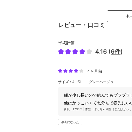
も
レビュー・口コミ
平均評価
4.16 (
6件
)
4ヶ月前
サイズ：4L-5L
グレーベージュ
紐が少し長いので結んでもブラブラ
他はかっこいくて七分袖で春先にい
身長：173cm
体型：ぽっちゃり型（またはがっし
参考になった