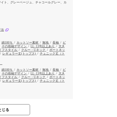
ワイト、グレーベージュ、チャコールグレー、カ
方法
/
綿100％
/
カットソー素材
/
無地
/
長袖
/
ビ
/
その他袖デザイン
/
LL･13号以上あり
/
大き
イフスタイル
/
クルー・Uネック
/
ボートネッ
/
レギュラー丈(トップス)
/
チュニック丈（ト
ー
/
綿100％
/
カットソー素材
/
無地
/
長袖
/
ビ
/
その他袖デザイン
/
LL･13号以上あり
/
大き
イフスタイル
/
クルー・Uネック
/
ボートネッ
/
レギュラー丈(トップス)
/
チュニック丈（ト
とじる