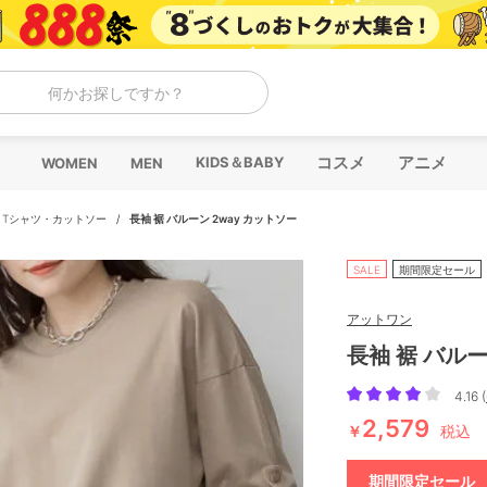
何かお探しですか？
コスメ
アニメ
KIDS＆BABY
WOMEN
MEN
/
Tシャツ・カットソー
/
長袖 裾 バルーン 2way カットソー
SALE
期間限定セール
アットワン
長袖 裾 バルー
4.16 (
2,579
￥
税込
期間限定セール