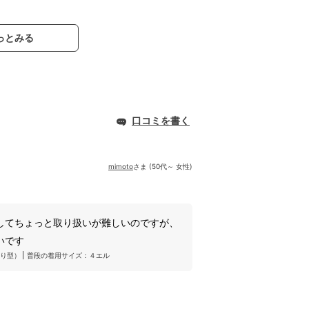
っとみる
口コミを書く
mimoto
さま (50代～ 女性)
してちょっと取り扱いが難しいのですが、
いです
り型）
普段の着用サイズ：４エル