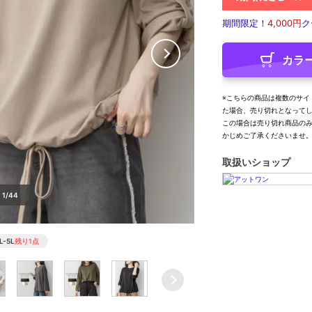
期間限定！
4,000円
ク
カラ
※こちらの商品は複数のサイ
た場合、売り切れとなって
この場合は売り切れ商品の
かじめご了承くださいませ
取扱いショップ
1/44
L-5L
残り1点