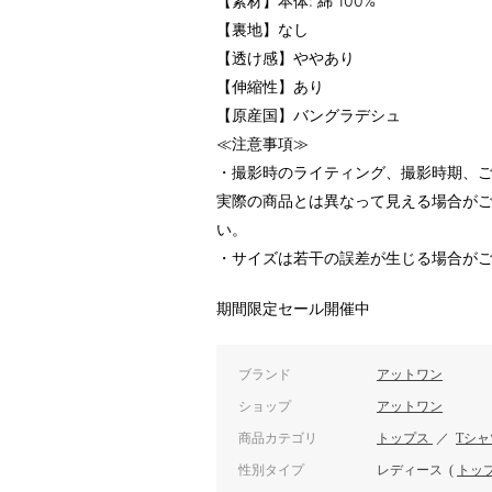
【素材】本体: 綿 100%
【裏地】なし
【透け感】ややあり
【伸縮性】あり
【原産国】バングラデシュ
≪注意事項≫
・撮影時のライティング、撮影時期、ご
実際の商品とは異なって見える場合が
い。
・サイズは若干の誤差が生じる場合が
期間限定セール開催中
ブランド
アットワン
ショップ
アットワン
商品カテゴリ
トップス
／
Tシ
性別タイプ
レディース
(
トッ