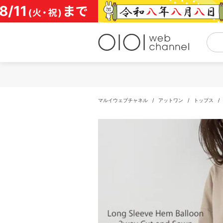
コ
ン
テ
ン
ツ
へ
ス
キ
ッ
プ
マルイウェブチャネル
/
アットワン
/
トップス