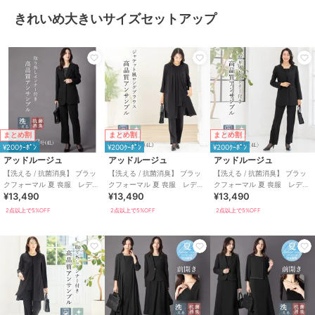
きれいめ大きいサイズセットアップ
まとめ割
まとめ割
まとめ割
¥200ｸｰﾎﾟﾝ
¥200ｸｰﾎﾟﾝ
¥200ｸｰﾎﾟﾝ
アッドルージュ
アッドルージュ
アッドルージュ
【洗える / 抗菌消臭】 ブラッ
【洗える / 抗菌消臭】 ブラッ
【洗える / 抗菌消臭】 ブラッ
クフォーマル 夏 喪服 レディ
クフォーマル 夏 喪服 レディ
クフォーマル 夏 喪服 レディ
¥13,490
¥13,490
¥13,490
ース パンツ 5号～23号
ース パンツ 5号～23号
ース パンツ 5号～23号
2点以上で5%OFF
2点以上で5%OFF
2点以上で5%OFF