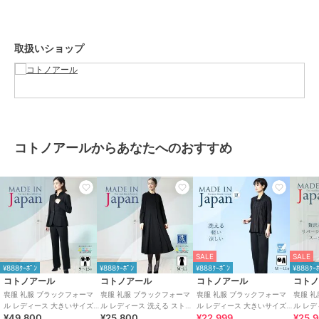
カラー
ブラック
サイズ
M,L,LL
取扱いショップ
素材
ジャケット・パンツ
表地：ポリエステル100％ 裏
地：ポリエステル100％
ブラウス
表地：トリアセテート88％ ポリ
エステル12％
コトノアールからあなたへのおすすめ
商品のお取り扱い方法
お手入れ
手洗い可（単独で洗ってくださ
い）
特徴
スーツ・セットアップ
ニット素材
/
ポリエステル素材
/
無地
/
LL･13号以上あり
/
洗える
/
パーティー・結婚式・二次会
/
SALE
SALE
ビジネス
/
セレモニー・入学式・
¥888ｸｰﾎﾟﾝ
¥888ｸｰﾎﾟﾝ
¥888ｸｰﾎﾟﾝ
¥888ｸｰ
卒業式
/
ブラックフォーマル（礼
コトノアール
コトノアール
コトノアール
コト
装・喪服）
喪服 礼服 ブラックフォーマ
喪服 礼服 ブラックフォーマ
喪服 礼服 ブラックフォーマ
喪服 
ル レディース 大きいサイズ
ル レディース 洗える ストレ
ル レディース 大きいサイズ
ル レ
¥49,800
¥25,800
¥22,999
¥25,
その他スーツアイテム
夏物 夏用 パンツ 日本製
ッチ 前あき ロング ゆったり
パンツ 夏 夏物 夏用 洗える 日
夏物 夏