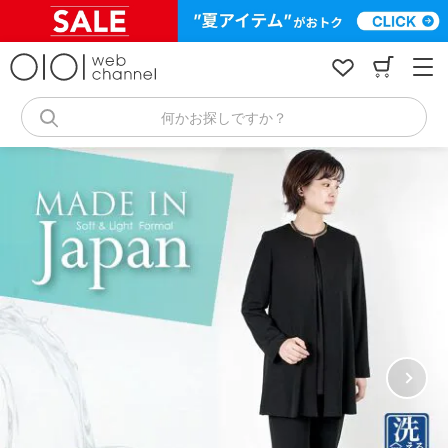
コ
ン
テ
ン
ツ
へ
何かお探しですか？
ス
キ
ッ
プ