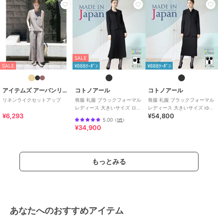
SALE
SALE
¥888ｸｰﾎﾟﾝ
¥888ｸｰﾎﾟﾝ
アイテムズ アーバンリサーチ
コトノアール
コトノアール
リネンライクセットアップ
喪服 礼服 ブラックフォーマル
喪服 礼服 ブラックフォーマル
レディース 大きいサイズ ロン
レディース 大きいサイズ ゆっ
¥6,293
¥54,800
グ丈 夏 夏用 日本製
たり ロング 日本製 (61003)
5.00
（
1件
）
¥34,900
もっとみる
あなたへのおすすめアイテム