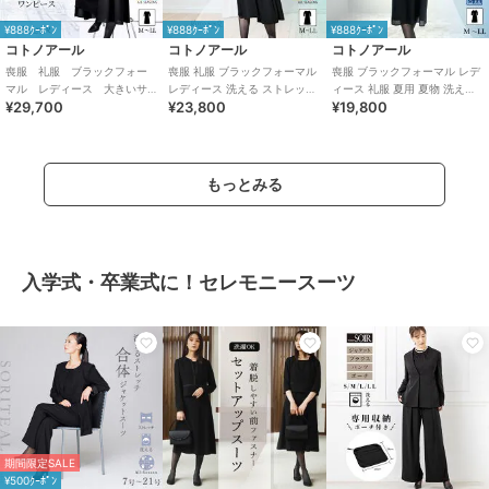
¥888ｸｰﾎﾟﾝ
¥888ｸｰﾎﾟﾝ
¥888ｸｰﾎﾟﾝ
コトノアール
コトノアール
コトノアール
喪服 礼服 ブラックフォー
喪服 礼服 ブラックフォーマル
喪服 ブラックフォーマル レデ
マル レディース 大きいサ
レディース 洗える ストレッチ
ィース 礼服 夏用 夏物 洗える
¥29,700
¥23,800
¥19,800
イズ 夏 夏用 日本製
ロング ゆったり 日本製 62011
ワンピース（63003）
もっとみる
入学式・卒業式に！セレモニースーツ
期間限定SALE
¥500ｸｰﾎﾟﾝ