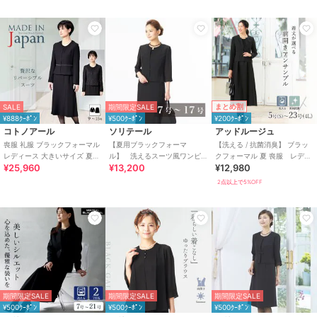
まとめ割
SALE
期間限定SALE
¥888ｸｰﾎﾟﾝ
¥500ｸｰﾎﾟﾝ
¥200ｸｰﾎﾟﾝ
コトノアール
ソリテール
アッドルージュ
喪服 礼服 ブラックフォーマル
【夏用ブラックフォーマ
【洗える / 抗菌消臭】 ブラッ
レディース 大きいサイズ 夏物
ル】 洗えるスーツ風ワンピ
クフォーマル 夏 喪服 レディ
¥25,960
¥13,200
¥12,980
夏用 日本製
ース/レディース/喪服/礼服/法
ース 着丈が選べる 5号～23
事/冠婚葬祭
号
2点以上で5%OFF
期間限定SALE
期間限定SALE
期間限定SALE
¥500ｸｰﾎﾟﾝ
¥500ｸｰﾎﾟﾝ
¥500ｸｰﾎﾟﾝ