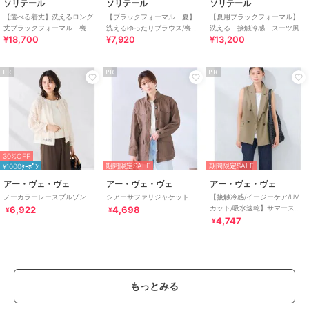
ソリテール
ソリテール
ソリテール
【選べる着丈】洗えるロング
【ブラックフォーマル 夏】
【夏用ブラックフォーマル】
丈ブラックフォーマル 喪
洗えるゆったりブラウス/喪服/
洗える 接触冷感 スーツ風
¥18,700
¥7,920
¥13,200
服 礼服 卒業式 卒園式
礼服/レディース/法事/卒業式
前開きサマーフォーマルワン
ピース/喪服/礼服
PR
PR
PR
30%OFF
期間限定SALE
期間限定SALE
¥1000ｸｰﾎﾟﾝ
アー・ヴェ・ヴェ
アー・ヴェ・ヴェ
アー・ヴェ・ヴェ
ノーカラーレースブルゾン
シアーサファリジャケット
【接触冷感/イージーケア/UV
カット/吸水速乾】サマースト
6,922
4,698
¥
¥
レッチダブルジレジャケット
4,747
¥
もっとみる