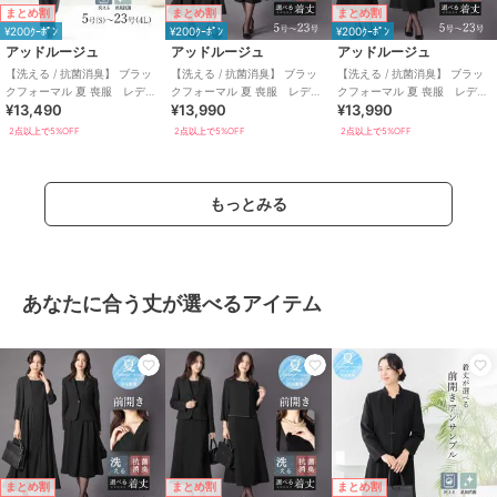
まとめ割
まとめ割
まとめ割
¥200ｸｰﾎﾟﾝ
¥200ｸｰﾎﾟﾝ
¥200ｸｰﾎﾟﾝ
アッドルージュ
アッドルージュ
アッドルージュ
【洗える / 抗菌消臭】 ブラッ
【洗える / 抗菌消臭】 ブラッ
【洗える / 抗菌消臭】 ブラッ
クフォーマル 夏 喪服 レディ
クフォーマル 夏 喪服 レディ
クフォーマル 夏 喪服 レディ
¥13,490
¥13,990
¥13,990
ース パンツ 5号～23号
ース 着丈が選べる 5号～23
ース 着丈が選べる 5号～23
号
号
2点以上で5%OFF
2点以上で5%OFF
2点以上で5%OFF
もっとみる
あなたに合う丈が選べるアイテム
まとめ割
まとめ割
まとめ割