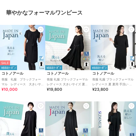
華やかなフォーマルワンピース
SALE
¥888ｸｰﾎﾟﾝ
¥888ｸｰﾎﾟﾝ
¥888ｸｰﾎﾟﾝ
コトノアール
コトノアール
コトノアール
喪服 礼服 ブラックフォー
喪服 礼服 ブラックフォーマル
喪服 礼服 ブラックフォーマル
マル レディース 大きいサ
レディース 大きいサイズ 夏物
レディース 夏 夏用 手洗い 涼
¥10,000
¥19,800
¥23,800
イズ 夏 夏用 日本製
夏用 洗える 日本製
しい ゆったり 日本製
（63000）