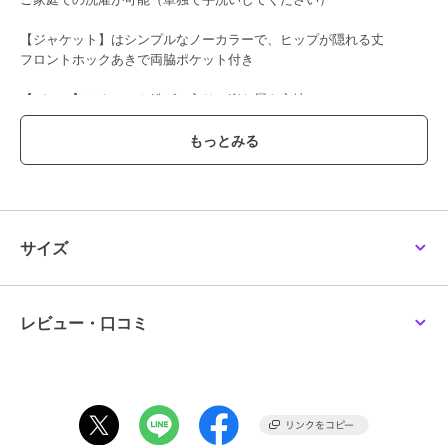
【ジャケット】はシンプルなノーカラーで、ヒップが隠れる丈
フロントホックあきで両脇ポケット付き
【パンツ】はウエスト総ゴム入りで楽な履き心地
スタイルをすっきり見せてくれる、程よいゆとりがあるシルエット
両脇ポケット付き
【ブラウス】はソアロン混素材で夏場も快適な着心地
フロントのタックがふわっとしたシルエットを作り、１枚でもお洒落
な印象
サイズ
ブランド
コトノアール
ショップ
コトノアール
レビュー・口コミ
商品カテゴリ
スーツ・セットアップ
／
その他
スーツアイテム
性別タイプ
レディース
スーツ・セットアップ
／
その他
スーツアイテム