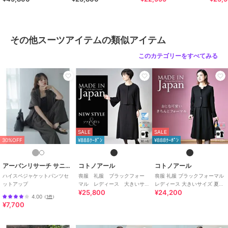
日本製
本製
ニット素材
/
ポリエステル素材
/
無地
/
LL･13号以上あり
/
洗える
/
パーティー・結婚式・二次会
/
その他スーツアイテムの類似アイテム
ビジネス
/
セレモニー・入学式・
卒業式
/
ブラックフォーマル（礼
このカテゴリーをすべてみる
装・喪服）
原産国
日本製
SALE
SALE
30%OFF
¥888ｸｰﾎﾟﾝ
¥888ｸｰﾎﾟﾝ
アーバンリサーチ サニーレーベル
コトノアール
コトノアール
ハイスペジャケットパンツセ
喪服 礼服 ブラックフォー
喪服 礼服 ブラックフォーマル
ットアップ
マル レディース 大きいサ
レディース 大きいサイズ 夏物
¥25,800
¥24,200
イズ 夏 夏用 日本製
夏用 日本製
4.00
（
1件
）
¥7,700