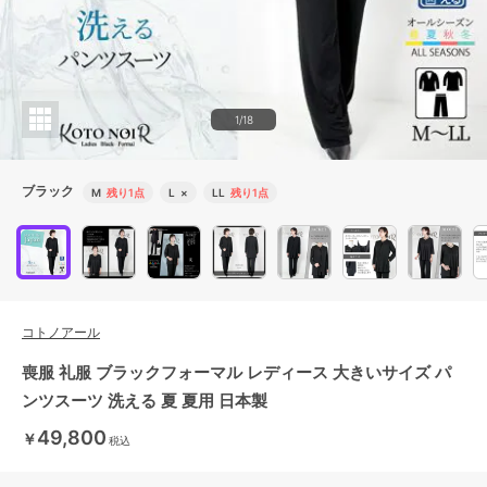
1/18
ブラック
M
残り1点
L
×
LL
残り1点
コトノアール
喪服 礼服 ブラックフォーマル レディース 大きいサイズ パ
ンツスーツ 洗える 夏 夏用 日本製
49,800
￥
税込