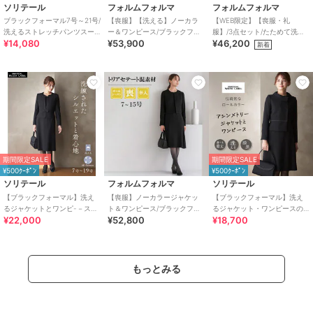
ソリテール
フォルムフォルマ
フォルムフォルマ
ブラックフォーマル7号～21号/
【喪服】【洗える】ノーカラ
【WEB限定】【喪服・礼
洗えるストレッチパンツスー
ー＆ワンピース/ブラックフォ
服】/3点セット/たためて洗え
¥14,080
¥53,900
¥46,200
ツ/２点セット/喪服/卒業式/卒
ーマル/七五三/セレモニー/オー
るブラックフォーマル /卒業式/
新着
園式
ルシーズン
入学式
期間限定SALE
期間限定SALE
¥500ｸｰﾎﾟﾝ
¥500ｸｰﾎﾟﾝ
ソリテール
フォルムフォルマ
ソリテール
【ブラックフォーマル】洗え
【喪服】ノーカラージャケッ
【ブラックフォーマル】洗え
るジャケットとワンピ-－スの
ト＆ワンピース/ブラックフォ
るジャケット・ワンピースの
¥22,000
¥52,800
¥18,700
アンサンブル/喪服/礼服/卒業
ーマル/セレモニー/オールシー
アンサンブル/喪服/礼服/卒業
式/卒園式
ズン
式/卒園式
もっとみる