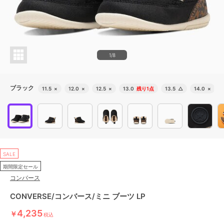
1/8
ブラック
11.5
×
12.0
×
12.5
×
13.0
残り1点
13.5
△
14.0
×
SALE
期間限定セール
コンバース
CONVERSE/コンバース/ミニ ブーツ LP
4,235
￥
税込