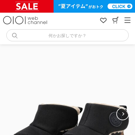
コ
ン
テ
ン
ツ
へ
何かお探しですか？
ス
キ
ッ
プ