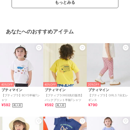
もっとみる
あなたへのおすすめアイテム
40%OFF
40%OFF
20%OFF
プティマイン
プティマイン
プティマイン
【プティプラ】BOYS半袖Tシ
【プティプラ/WEB先行販売】
【プティプラ】GIRLS 7分丈レ
ャツ
バックプリント半袖Tシャツ
ギンス
¥592
¥592
¥790
再入荷
再入荷