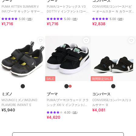
プーマ
プーマ
コンバース
PUMA KITTEN SUMMER V
PUMA/コートフレックス V3
CONVERSE/コンバース/ベビ
INF/プーマ キッテン サマー V
DOTTY V インファント/コート
ー オールスター Ｎ カラーズ
インファント
フレックス V3 ドッティ
Ｚ
5.00
5.00
5.00
（
1件
）
（
1件
）
（
5件
）
¥1,716
¥1,716
¥2,838
SALE
期間限定SALE
ミズノ
プーマ
コンバース
MIZUNO/ミズノ/MIZUNO
PUMA/プーマ/スウェード クラ
CONVERSE/コンバース/リト
PLAMORE INFANT S
シック XXI V インファント/ベ
ルサマー ９
¥5,940
¥4,081
ビー
4.00
（
1件
）
¥4,620