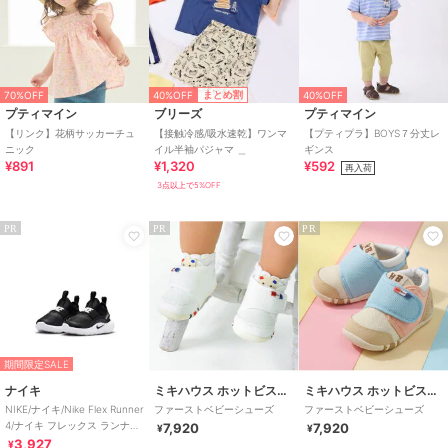
40%OFF
まとめ割
70%OFF
40%OFF
プティマイン
ブリーズ
プティマイン
【リンク】花柄サッカーチュ
【接触冷感/吸水速乾】ワンマ
【プティプラ】BOYS７分丈レ
ニック
イル半袖パジャマ ＿
ギンス
¥891
¥1,320
¥592
再入荷
3点以上で5%OFF
PR
PR
PR
期間限定SALE
ナイキ
ミキハウス ホットビスケッツ
ミキハウス ホットビスケッツ
NIKE/ナイキ/Nike Flex Runner
ファーストベビーシューズ
ファーストベビーシューズ
4/ナイキ フレックス ランナー
7,920
7,920
¥
¥
4
3,927
¥