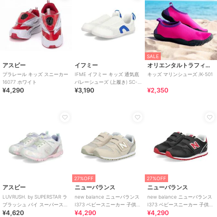
SALE
アスビー
イフミー
オリエンタルトラフィック
プラレール キッズ スニーカー
IFME イフミー キッズ 通気底
キッズ マリンシューズ /K-501
16077 ホワイト
バレーシューズ (上履き) SC-
¥4,290
¥3,190
¥2,350
0002
27%OFF
27%OFF
アスビー
ニューバランス
ニューバランス
LUVRUSH. by SUPERSTAR ラ
new balance ニューバランス
new balance ニューバランス
ブラッシュ バイ スーパースタ
I373 ベビースニーカー 子供靴
I373 ベビースニーカー 子供靴
¥4,620
¥4,290
¥4,290
ー キッズ スニーカー
ワンベルト
ワンベルト