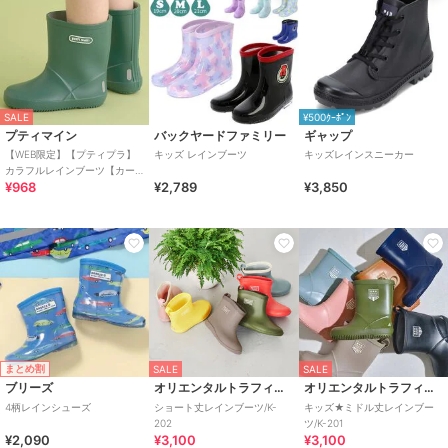
SALE
¥500ｸｰﾎﾟﾝ
プティマイン
バックヤードファミリー
ギャップ
【WEB限定】【プティプラ】
キッズ レインブーツ
キッズレインスニーカー
カラフルレインブーツ【カー
¥968
¥2,789
¥3,850
キ】
まとめ割
SALE
SALE
ブリーズ
オリエンタルトラフィック
オリエンタルトラフィック
4柄レインシューズ
ショート丈レインブーツ/K-
キッズ★ミドル丈レインブー
202
ツ/K-201
¥2,090
¥3,100
¥3,100