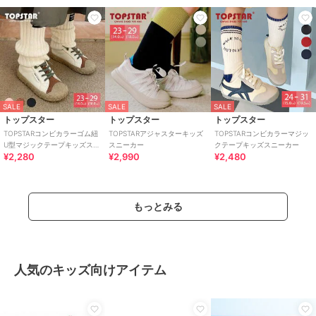
SALE
SALE
SALE
トップスター
トップスター
トップスター
TOPSTARコンビカラーゴム紐
TOPSTARアジャスターキッズ
TOPSTARコンビカラーマジッ
U型マジックテープキッズスニ
スニーカー
クテープキッズスニーカー
¥2,280
¥2,990
¥2,480
ーカー
もっとみる
人気のキッズ向けアイテム