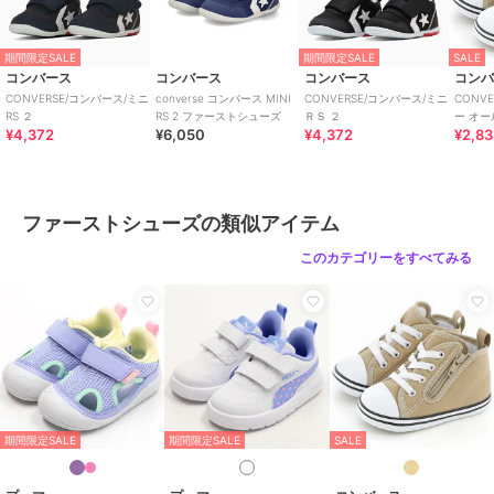
期間限定SALE
期間限定SALE
SALE
コンバース
コンバース
コンバース
コン
CONVERSE/コンバース/ミニ
converse コンバース MINI
CONVERSE/コンバース/ミニ
CONV
RS ２
RS 2 ファーストシューズ
ＲＳ ２
ー オー
¥4,372
¥6,050
¥4,372
¥2,8
Ｚ
ファーストシューズの類似アイテム
このカテゴリーをすべてみる
期間限定SALE
期間限定SALE
SALE