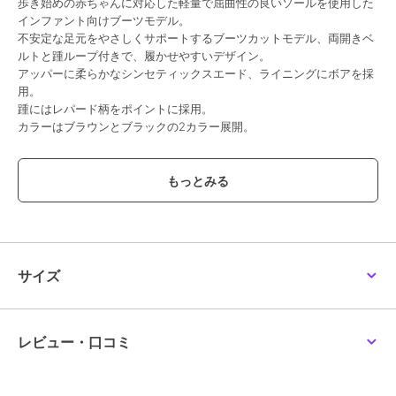
歩き始めの赤ちゃんに対応した軽量で屈曲性の良いソールを使用した
インファント向けブーツモデル。
不安定な足元をやさしくサポートするブーツカットモデル、両開きベ
ルトと踵ループ付きで、履かせやすいデザイン。
アッパーに柔らかなシンセティックスエード、ライニングにボアを採
用。
踵にはレパード柄をポイントに採用。
カラーはブラウンとブラックの2カラー展開。
期間限定セール開催中
ブランド
コンバース
ショップ
コンバース
／
イーエス
商品カテゴリ
ベビーシューズ
／
ファーストシ
サイズ
ューズ
性別タイプ
ボーイズ
ベビーシューズ
／
ファーストシ
レビュー・口コミ
ューズ
ガールズ
ベビーシューズ
／
ファーストシ