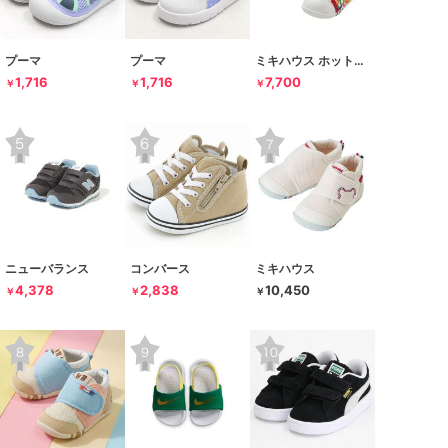
プーマ
プーマ
ミキハウス ホットビスケッツ
1,716
1,716
7,700
￥
￥
￥
ニューバランス
コンバース
ミキハウス
4,378
2,838
10,450
￥
￥
￥