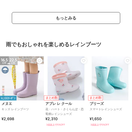
もっとみる
雨でもおしゃれを楽しめるレインブーツ
まとめ割
まとめ割
¥200ｸｰﾎﾟﾝ
メヌエ
アプレ レ クール
ブリーズ
キッズ レインブーツ
花・ハート・さくらんぼ・恐
スマートレインシューズ
竜柄レインシューズ
¥2,698
¥2,310
¥1,650
3点以上で5%OFF
3点以上で5%OFF