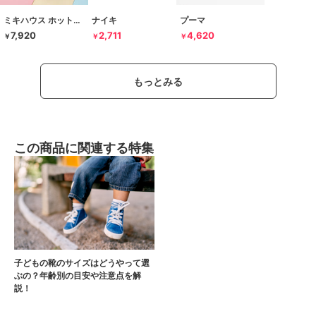
ミキハウス ホットビスケッツ
ナイキ
プーマ
7,920
2,711
4,620
￥
￥
￥
もっとみる
この商品に関連する特集
子どもの靴のサイズはどうやって選
ぶの？年齢別の目安や注意点を解
説！