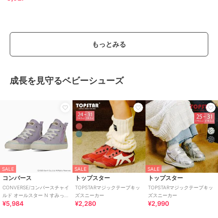
もっとみる
成長を見守るベビーシューズ
SALE
SALE
SALE
コンバース
トップスター
トップスター
CONVERSE/コンバースチャイ
TOPSTARマジックテープキッ
TOPSTARマジックテープキッ
ルド オールスター N すみっコ
ズスニーカー
ズスニーカー
¥5,984
¥2,280
¥2,990
ぐらし Z HI