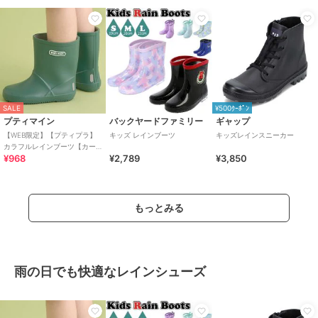
SALE
¥500ｸｰﾎﾟﾝ
プティマイン
バックヤードファミリー
ギャップ
【WEB限定】【プティプラ】
キッズ レインブーツ
キッズレインスニーカー
カラフルレインブーツ【カー
¥968
¥2,789
¥3,850
キ】
もっとみる
雨の日でも快適なレインシューズ