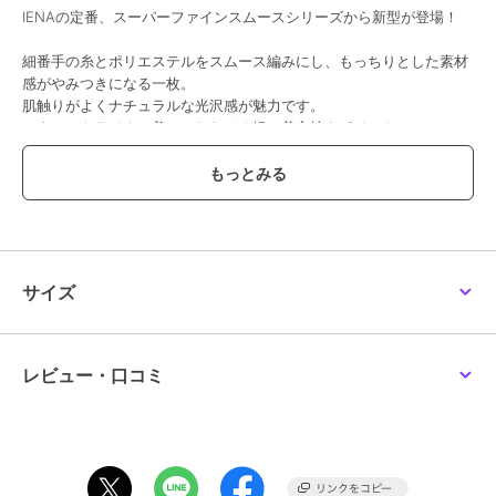
イエナ
イエナ
イエナ
IENAの定番、スーパーファインスムースシリーズから新型が登場！
《WEB限定/追加8》 コ
ラッセルレースハーフス
ウォッシャブル ダブル
ットンストレッチ NEO
リーブプルオーバー
レイヤードVネックノー
ワイドクループルオーバ
スリーブ
細番手の糸とポリエステルをスムース編みにし、もっちりとした素材
15,400
10,780
10,780
¥
¥
¥
ー
感がやみつきになる一枚。
肌触りがよくナチュラルな光沢感が魅力です。
スウェットライクに着ていただける軽い着心地もポイント。
ざっくりと開いたVネックが今年らしく、タートルネックやカットソ
ーを合わせてレイヤードが楽しめます。
ヒップが隠れるくらいのゆったりとしたシルエットですが、前身頃の
裾をカーブさせているのでバランスが取りやすいのもこだわり。
30%OFF
30%OFF
30%OFF
パンツ合わせはもちろん、フレアスカートと合わせたり、リラクシー
な雰囲気が素敵な一枚です。
イエナ
イエナ
イエナ
ECOSPLASH リブボート
《一部店舗限定/手洗い
ウォッシャブルファイン
サイズ
ネックプルオーバー
可》フラワージャガード
コットンニットTシャツ
※シリーズもございます。
シャツプルオーバー
9,240
15,400
10,010
¥
¥
¥
4080900354030 スーパーファインスムースフレアプルオーバー
24080900353030 スーパーファインスムース ショートカーディガン
24080900356030 スーパーファインスムースニットスカート
レビュー・口コミ
＊＊＊＊＊＊＊＊＊＊＊＊＊＊＊＊＊＊＊＊＊＊
透け感：無し
裏地：無し
伸縮性：あり
30%OFF
30%OFF