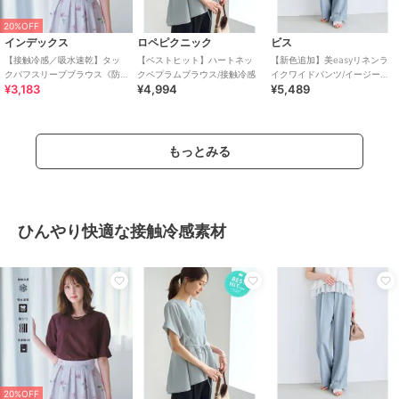
20%OFF
インデックス
ロペピクニック
ビス
【接触冷感／吸水速乾】タッ
【ベストヒット】ハートネッ
【新色追加】美easyリネンラ
クパフスリーブブラウス《防
クペプラムブラウス/接触冷感
イクワイドパンツ/イージーケ
¥3,183
¥4,994
¥5,489
シワ／洗濯機OK／XS～3L／
ア・接触冷感・セットアップ
8col》
対応
もっとみる
ひんやり快適な接触冷感素材
20%OFF