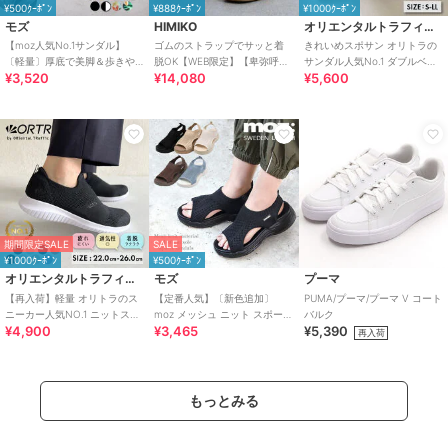
¥500ｸｰﾎﾟﾝ
¥888ｸｰﾎﾟﾝ
¥1000ｸｰﾎﾟﾝ
モズ
HIMIKO
オリエンタルトラフィック
【moz人気No.1サンダル】
ゴムのストラップでサッと着
きれいめスポサン オリトラの
〔軽量〕厚底で美脚＆歩きや
脱OK【WEB限定】【卑弥呼
サンダル人気No.1 ダブルベル
¥3,520
¥14,080
¥5,600
すい！疲れにくいフィット感
26SS】ゴムストラップサンダ
ト スポーツサンダル /42207
のスポーツサンダル
ル/661250
期間限定SALE
SALE
¥1000ｸｰﾎﾟﾝ
¥500ｸｰﾎﾟﾝ
オリエンタルトラフィック
モズ
プーマ
【再入荷】軽量 オリトラのス
【定番人気】〔新色追加〕
PUMA/プーマ/プーマ V コート
ニーカー人気NO.1 ニットスニ
moz メッシュ ニット スポーツ
バルク
¥4,900
¥3,465
¥5,390
ーカー スリッポン /3709
サンダル
再入荷
もっとみる