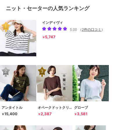
ニット・セーターの人気ランキング
インディヴィ
5.00
（
2件の口コミ
）
5,747
￥
アンタイトル
オペークドットクリップ
グローブ
15,400
2,387
3,581
￥
￥
￥