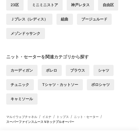
23区
ミニミニストア
神戸レタス
自由区
Ｊプレス（レディス）
組曲
ブージュルード
メゾンドゥサンク
ニット・セーターを関連カテゴリから探す
カーディガン
ボレロ
ブラウス
シャツ
チュニック
Tシャツ・カットソー
ポロシャツ
キャミソール
/
/
/
/
マルイウェブチャネル
イエナ
トップス
ニット・セーター
スーパーファインスムース Vネックプルオーバー