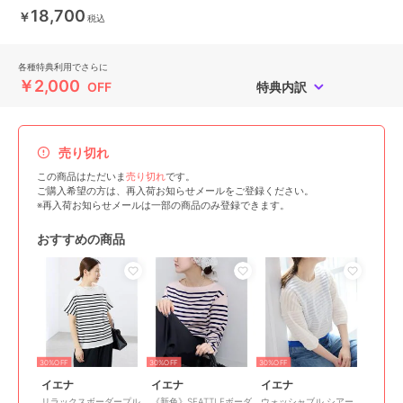
18,700
￥
税込
各種特典利用でさらに
￥2,000
OFF
特典内訳
売り切れ
この商品はただいま
売り切れ
です。
ご購入希望の方は、再入荷お知らせメールをご登録ください。
※再入荷お知らせメールは一部の商品のみ登録できます。
おすすめの商品
30%OFF
30%OFF
30%OFF
イエナ
イエナ
イエナ
リラックスボーダープル
《新色》SEATTLEボーダ
ウォッシャブル シアー