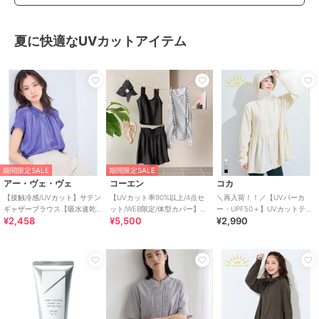
夏に快適なUVカットアイテム
期間限定SALE
期間限定SALE
アー・ヴェ・ヴェ
コーエン
コカ
【接触冷感/UVカット】サテン
【UVカット率90%以上/4点セ
＼再入荷！！／【UVパーカ
ギャザーブラウス【吸水速乾/
ット/WEB限定/体型カバー】シ
ー・UPF50＋】UVカットティ
¥2,458
¥5,500
¥2,990
イージーケア】
ュシュ付きアソートスイムウ
アードパーカー 全4色
エア（イン