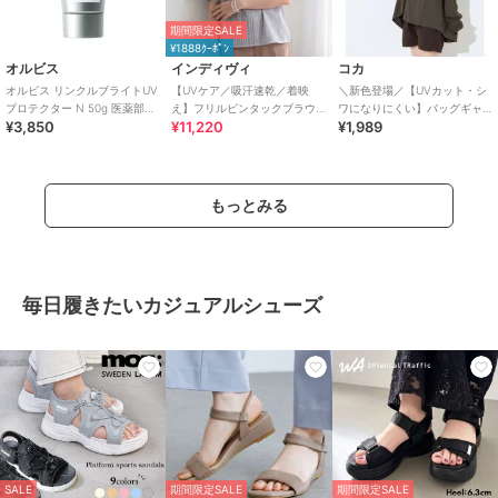
期間限定SALE
¥1888ｸｰﾎﾟﾝ
オルビス
インディヴィ
コカ
オルビス リンクルブライトUV
【UVケア／吸汗速乾／着映
＼新色登場／【UVカット・シ
プロテクター N 50g 医薬部外
え】フリルピンタックブラウ
ワになりにくい】バッグギャ
¥3,850
¥11,220
¥1,989
品（顔用日焼け止め）
ス
ザーUVパーカー 全4色
もっとみる
毎日履きたいカジュアルシューズ
SALE
期間限定SALE
期間限定SALE