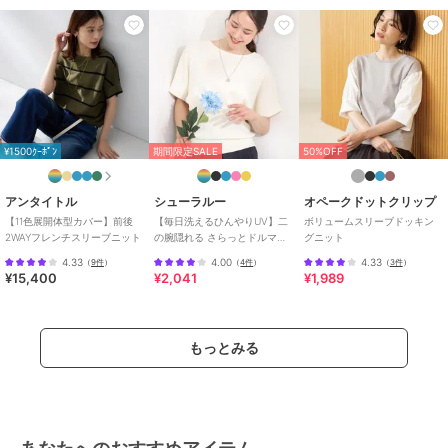
30%OFF
30%OFF
イエナ
イエナ
イエナ
《追加2》コットンギマ
フリルニットビスチェ
《予約/手洗い可/アンサ
フレンチプルオーバー
ンブル対応》ARKABA ク
15,400
¥
ループルオーバー
8,085
17,600
予約
¥
¥
¥1500ｸｰﾎﾟﾝ
期間限定SALE
50%OFF
アンタイトル
シューラルー
オペークドットクリップ
【11色展開体型カバー】前後
【毎日洗えるひんやりUV】二
ボリュームスリーブドッキン
2WAYフレンチスリーブニット
の腕隠れる さらっとドルマン
グニット
半袖ニット
4.33
4.00
4.33
（
9件
）
（
4件
）
（
3件
）
¥15,400
¥2,041
¥1,989
30%OFF
イエナ
イエナ
イエナ
《追加2》スイビスムー
《手洗い可能》パワーシ
RIBビスチェ
スプルオーバー
ョルダースリーブレスニ
10,450
¥
もっとみる
ット
13,090
14,300
¥
¥