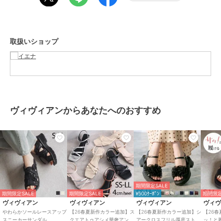
光沢感：無し
イエナ
イエナ
イエナ
生地の厚さ：普通
ギマメッシュプルオーバ
ギマコットンプルオーバ
《予約/手洗い可》スー
＊＊＊＊＊＊＊＊＊＊＊＊＊＊＊＊＊＊＊＊＊＊
ー
ー
パーファインスムースク
ループルオーバー
10,780
11,550
18,700
予約
¥
¥
¥
取扱いショップ
※取り扱いについては、商品についている品質表示でご確認くださ
い。
※こちらの商品は、IENAでの取り扱いになります。
直接店舗へお問い合わせの際はIENA店舗へお願い致します。
※照明の関係により、実際よりも色味が違って見える場合がありま
ヴィヴィアンからあなたへのおすすめ
す。
30%OFF
30%OFF
30%OFF
またパソコン・スマートフォンなどの環境により、若干製品と画像の
イエナ
イエナ
イエナ
カラーが異なる場合もございます。
《追加》LEVITA襟付き
アイレットフリルハーフ
パールネックプルオーバ
予めご了承ください。
プルオーバー
スリーブニット
ー
※商品の色味は、商品アップ画像をご参照ください。
10,780
11,550
10,780
¥
¥
¥
ブラック着用スタッフ身長：156cm・160cm、159cm 着用サイズ：
フリー
期間限定SALE
ベージュ着用スタッフ身長：162cm・156cm 着用サイズ：フリー
期間限定SALE
期間限定SALE
¥500ｸｰﾎﾟﾝ
期間限定
レッド着用スタッフ身長：160cm 着用サイズ：フリー
ヴィヴィアン
ヴィヴィアン
ヴィヴィアン
ヴィ
詳細着用スタッフ身長：163cm 着用サイズ：フリー
やわらかソールレースアップ
【26春夏新作カラー追加】ス
【26春夏新作カラー追加】シ
【26
スニーカーサンダル
クエアトゥアシメ華奢アンク
アークロスフリル厚底ストラ
ッ！と