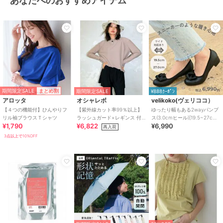
あなたへのおすすめアイテム
期間限定SALE
まとめ割
期間限定SALE
¥888ｸｰﾎﾟﾝ
アロッタ
オシャレボ
velikoko(ヴェリココ）
【４つの機能付】ひんやりフ
【紫外線カット率99％以上】
ゆったり幅もある2wayパンプ
リル袖ブラウスＴシャツ
ラッシュガード×レギンス 付
ス(3.0cmヒール)[19.5~27cm]
¥1,790
¥6,822
¥6,990
き タンキニ
ラクチンきれいシューズ
再入荷
3点以上で10%OFF