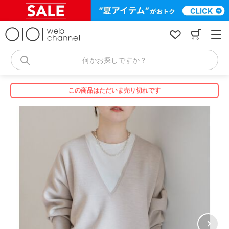
コ
ン
テ
ン
ツ
へ
何かお探しですか？
ス
キ
ッ
この商品はただいま売り切れです
プ