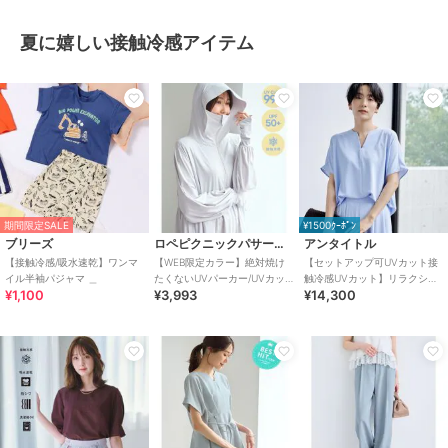
夏に嬉しい接触冷感アイテム
期間限定SALE
¥1500ｸｰﾎﾟﾝ
ブリーズ
ロペピクニックパサージュ
アンタイトル
【接触冷感/吸水速乾】ワンマ
【WEB限定カラー】絶対焼け
【セットアップ可UVカット接
イル半袖パジャマ ＿
たくないUVパーカー/UVカッ
触冷感UVカット】リラクシー
¥1,100
¥3,993
¥14,300
ト・接触冷感
キーVネックブラウス