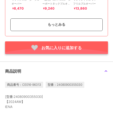
オーバー
ーボートネックプルオー
フリルプルオーバー
バー
8,470
9,240
13,860
¥
¥
¥
もっとみる
お気に入りに追加する
30%OFF
イエナ
イエナ
イエナ
ペーパーヤーン ボート
《予約》コットンカシミ
《追加5》フリルプルオ
ネックプルオーバー
ヤ フリルプルオーバー
ーバー
10,010
16,500
15,400
予約
¥
¥
¥
商品説明
商品番号：CE016-96313
型番：24080900355030
[型番:24080900355030]
【2024AW】
IENA
30%OFF
30%OFF