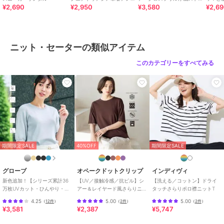
¥2,690
¥2,950
¥3,580
¥2,6
ルストラップサンダル
ップサンダル
トクロ
30%OFF
30%OFF
イエナ
イエナ
イエナ
《WEB限定/追加》
LEVITA襟付きプルオー
《アンサンブル対応/新
ブランド
イエナ
SEATTLEボーダーボート
バー
色あり/追加2》PARIGI
ニット・セーターの類似アイテム
ネックプルオーバー
プルオーバー
13,200
10,780
11,550
ショップ
イエナ
¥
¥
¥
このカテゴリーをすべてみる
商品カテゴリ
トップス
／
ニット・セーター
性別タイプ
レディース
トップス
／
ニット・セーター
カラー
ベージュ、ブラック、レッド
サイズ
フリー
30%OFF
30%OFF
素材
本体:毛57%、ポリエステル43%
イエナ
イエナ
イエナ
期間限定SALE
40%OFF
期間限定SALE
商品のお取り扱い方法
ファブリックコンビギャ
《手洗い可》フレアニッ
コットンwashiニットプ
ザーニット
ト
ルオーバー
お手入れ
本体:手洗い可能、毛羽立ち・毛玉
12,320
15,400
12,320
¥
¥
¥
グローブ
オペークドットクリップ
インディヴィ
原産国
中国
新色追加！【シリーズ累計36
【UV／接触冷感／抗ピル】シ
【洗える／コットン】ドライ
万枚UVカット・ひんやり・洗
アー＆レイヤード風さらりニ
タッチさらりポロ襟ニットT
濯機OK】やわらかドライタッ
ット《洗濯機OK》
4.25
5.00
5.00
（
12件
）
（
2件
）
（
2件
）
チ 五分袖ニット
¥3,581
¥2,387
¥5,747