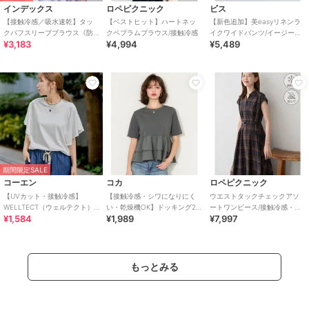
インデックス
ロペピクニック
ビス
【接触冷感／吸水速乾】タッ
【ベストヒット】ハートネッ
【新色追加】美easyリネンラ
クパフスリーブブラウス《防
クペプラムブラウス/接触冷感
イクワイドパンツ/イージーケ
¥3,183
¥4,994
¥5,489
シワ／洗濯機OK／XS～3L／
ア・接触冷感・セットアップ
8col》
対応
期間限定SALE
コーエン
コカ
ロペピクニック
【UVカット・接触冷感】
【接触冷感・シワになりにく
ウエストタックチェックアソ
WELLTECT（ウェルテクト）
い・乾燥機OK】ドッキング2
ートワンピース/接触冷感・防
¥1,584
¥1,989
¥7,997
USAコットン フレアスリーブ
段フリルTシャツ 全2色
シワ・リンクコーデ
Tシャツ（イ
もっとみる