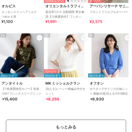
期間限定SALE
35%OFF
オルビス
オリエンタルトラフィック
アーバンリサーチ サニーレーベル
エッセンスインヘアミルク
遮光率100％ 自動開閉 男女兼
フロントフリルプルオーバー
つめかえ用
用【26春夏新作】ワンタッチ
¥1,100
¥1,991
¥3,575
晴雨兼用 折りたたみ傘 /G-
0601
PR
PR
PR
50%OFF
¥1500ｸｰﾎﾟﾝ
¥1000ｸｰﾎﾟﾝ
¥500ｸｰﾎﾟﾝ
アンタイトル
MK ミッシェルクラン
オフオン
【11色展開体型カバー】前後
[洗える]レーシー柄編み衿付き
ボウタイデザイン六分袖ニッ
2WAYフレンチスリーブニット
ニット
ト/接触冷感/洗える/WEB限定
サイズあり
15,400
8,250
6,930
¥
¥
¥
もっとみる