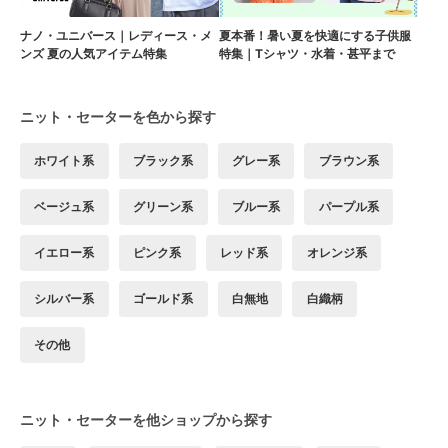
ナノ・ユニバース｜レディース・メ
夏本番！暑い夏を快適にする子供服
ンズ 夏の人気アイテム特集
特集｜Tシャツ・水着・甚平まで
ニット・セーターを色から探す
ホワイト系
ブラック系
グレー系
ブラウン系
ベージュ系
グリーン系
ブルー系
パープル系
イエロー系
ピンク系
レッド系
オレンジ系
シルバー系
ゴールド系
白無地
白織柄
その他
ニット・セーターを他ショップから探す