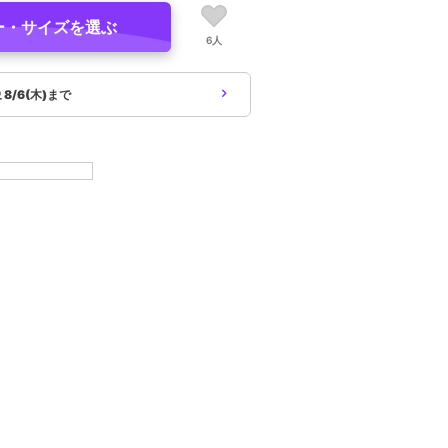
ー・サイズを選ぶ
6人
象
8/6(木)まで