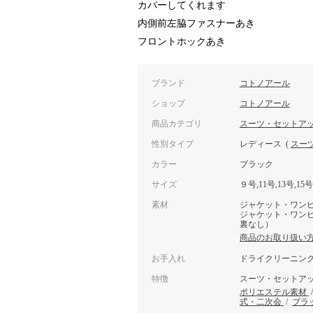
カバーしてくれます
内側前左脇ファスナーあき
フロントホックあき
ブランド
コトノアール
ショップ
コトノアール
商品カテゴリ
スーツ・セットア
性別タイプ
レディース
(
スー
カラー
ブラック
サイズ
９号,11号,13号,15号
素材
ジャケット・ワンピ
ジャケット・ワンピ
裏なし）
商品のお取り扱い
お手入れ
ドライクリーニン
特徴
スーツ・セットア
ポリエステル素材
式・二次会
/
ブラ