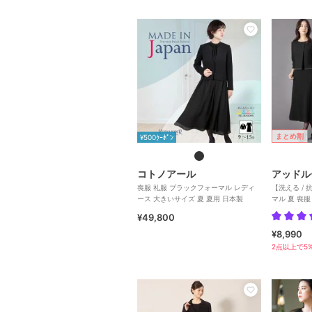
まとめ割
¥500ｸｰﾎﾟﾝ
コトノアール
アッドル
喪服 礼服 ブラックフォーマル レディ
【洗える /
ース 大きいサイズ 夏 夏用 日本製
マル 夏 喪
る 5号～2
¥49,800
¥8,990
2点以上で5%