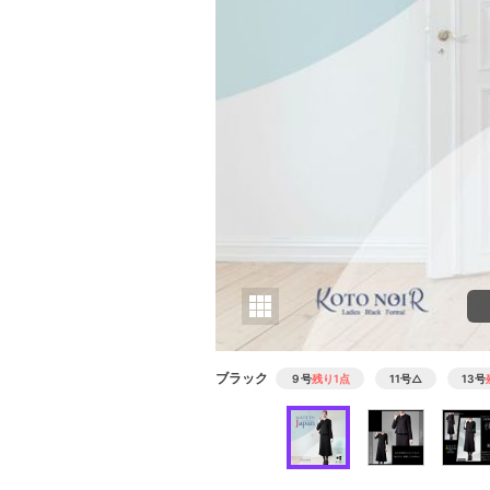
ブラック
９号
残り1点
11号
△
13号