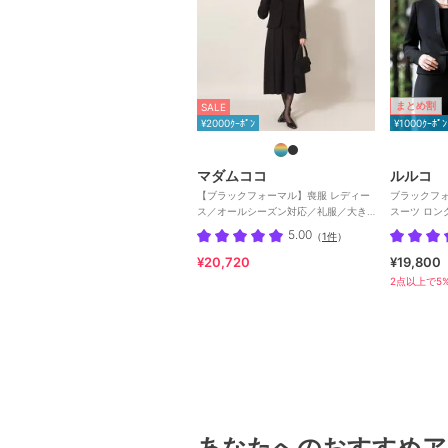
まとめ割
SALE
¥2000ｸｰﾎﾟﾝ
¥1000ｸｰﾎﾟﾝ
マダムココ
ルルコ
【ブラックフォーマル】喪服 レディー
ブラックフォ
ス／オールシーズン対応／礼服／大き
スーツ ロン
いサイズ（メアリーココ）
洗える
5.00
（
1件
）
¥20,720
¥19,800
2点以上で5%
あなたへのおすすめア