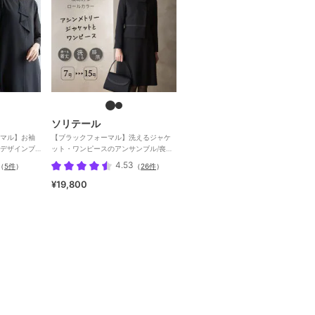
ソリテール
マル】お袖
【ブラックフォーマル】洗えるジャケ
デザインブ
ット・ワンピースのアンサンブル/喪服/
ス
礼服/卒業式/卒園式
4.53
（
5件
）
（
26件
）
¥19,800