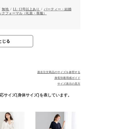
/
無地
/
LL･13号以上あり
/
パーティー・結婚
ックフォーマル（礼装・喪服）
とじる
過去注文商品のサイズを参照する
身長別着用感ガイド
サイズ表示の見方
対応サイズ[身体サイズ]を表しています。