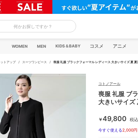
何かお探しですか？
コスメ
アニメ
KIDS＆BABY
WOMEN
MEN
セットアップ
/
スーツワンピース
/
喪服 礼服 ブラックフォーマル レディース 大きいサイズ 夏 夏
コトノアール
喪服 礼服 ブ
大きいサイズ 
49,800
￥
税
今すぐ使える
2,000円