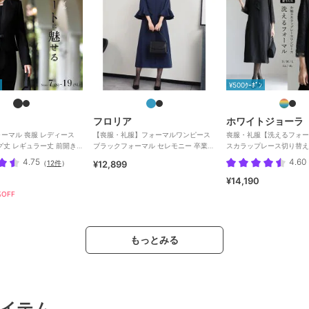
¥500ｸｰﾎﾟﾝ
フロリア
ホワイトジョーラ
ーマル 喪服 レディース
【喪服・礼服】フォーマルワンピース
喪服・礼服【洗えるフォー
グ丈 レギュラー丈 前開き
ブラックフォーマル セレモニー 卒業式
スカラップレース切り替え
入学式
ラックフォーマルワンピー
4.75
4.60
（
12件
）
¥12,899
¥14,190
OFF
もっとみる
イテム