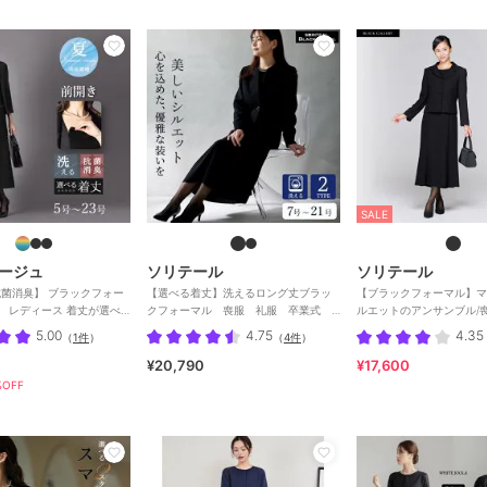
SALE
ージュ
ソリテール
ソリテール
 抗菌消臭】 ブラックフォー
【選べる着丈】洗えるロング丈ブラッ
【ブラックフォーマル】マ
服 レディース 着丈が選べ
クフォーマル 喪服 礼服 卒業式
ルエットのアンサンブル/喪
3号
卒園式
業式/卒園式
5.00
4.75
4.35
（
1件
）
（
4件
）
¥20,790
¥17,600
OFF