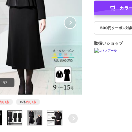
カラ
500円クーポン対
取扱いショップ
1/17
残り1点
15号
残り1点