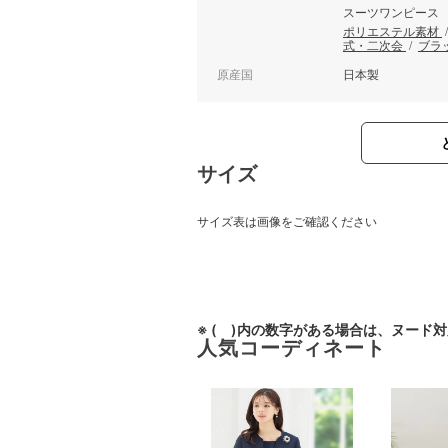
スーツワンピース
ポリエステル素材
式・二次会
/
ブラ
原産国
日本製
サイズ
サイズ表は画像をご確認ください
※ ( )内の数字がある場合は、ヌード
人気コーディネート