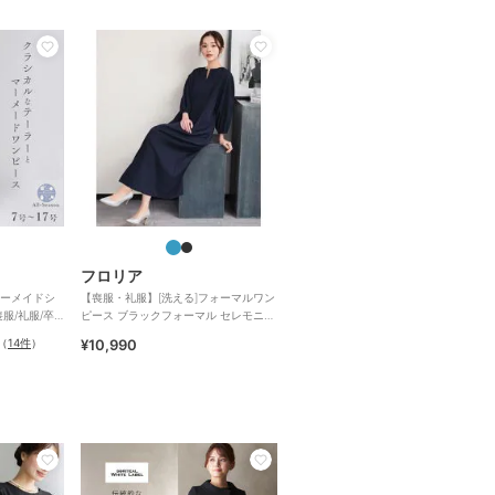
フロリア
ーメイドシ
【喪服・礼服】[洗える]フォーマルワン
服/礼服/卒
ピース ブラックフォーマル セレモニー
卒業式 入学式
（
14件
）
¥10,990