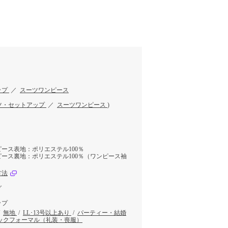
ップ
／
スーツワンピース
ツ・セットアップ
／
スーツワンピース
)
ース表地：ポリエステル100％
ース裏地：ポリエステル100％（ワンピース袖
方法
グ
ップ
/
無地
/
LL･13号以上あり
/
パーティー・結婚
ックフォーマル（礼装・喪服）