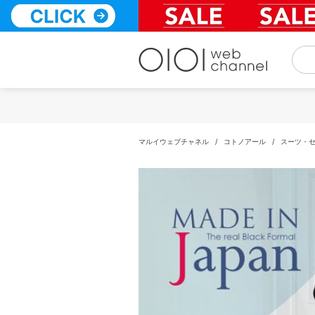
コ
ン
テ
ン
ツ
へ
ス
キ
ッ
プ
マルイウェブチャネル
/
コトノアール
/
スーツ・