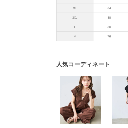
XL
84
2XL
88
L
80
M
76
人気コーディネート