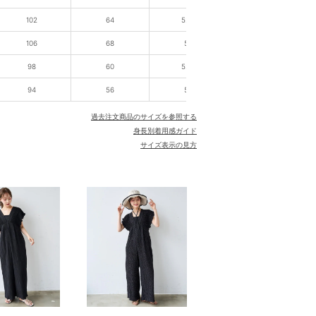
102
64
52.5
106
68
53
98
60
52.5
94
56
52
過去注文商品のサイズを参照する
身長別着用感ガイド
サイズ表示の見方