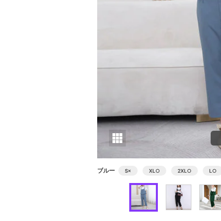
ブルー
S
×
XL
○
2XL
○
L
○