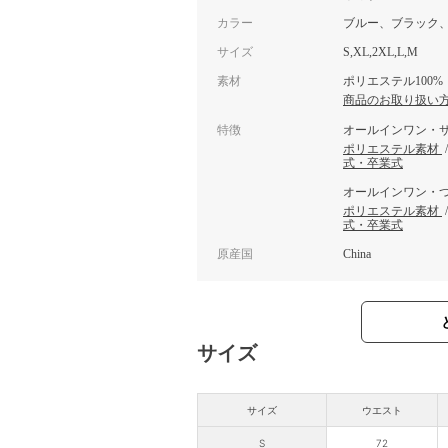
カラー
ブルー、ブラック
サイズ
S,XL,2XL,L,M
素材
ポリエステル100%
商品のお取り扱い
特徴
オールインワン・
ポリエステル素材
式・卒業式
オールインワン・
ポリエステル素材
式・卒業式
原産国
China
サイズ
サイズ
ウエスト
S
72