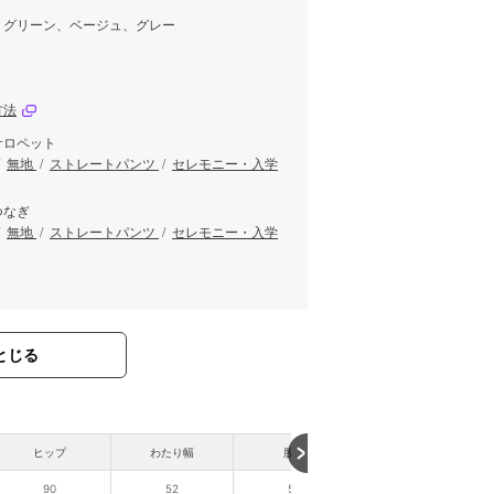
、グリーン、ベージュ、グレー
方法
サロペット
/
無地
/
ストレートパンツ
/
セレモニー・入学
つなぎ
/
無地
/
ストレートパンツ
/
セレモニー・入学
とじる
ヒップ
わたり幅
股下
90
52
52