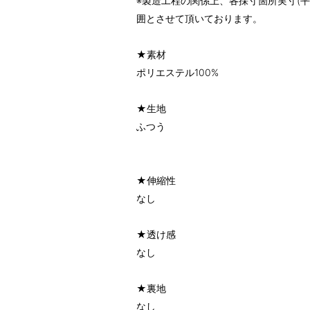
※製造工程の関係上、各採寸箇所実寸(平
囲とさせて頂いております。
★素材
ポリエステル100%
★生地
ふつう
★伸縮性
なし
★透け感
なし
★裏地
なし