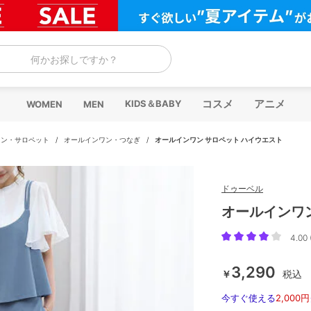
何かお探しですか？
コスメ
アニメ
KIDS＆BABY
WOMEN
MEN
ワン・サロペット
/
オールインワン・つなぎ
/
オールインワン サロペット ハイウエスト
ドゥーベル
オールインワ
4.00 
3,290
￥
税込
今すぐ使える
2,000円