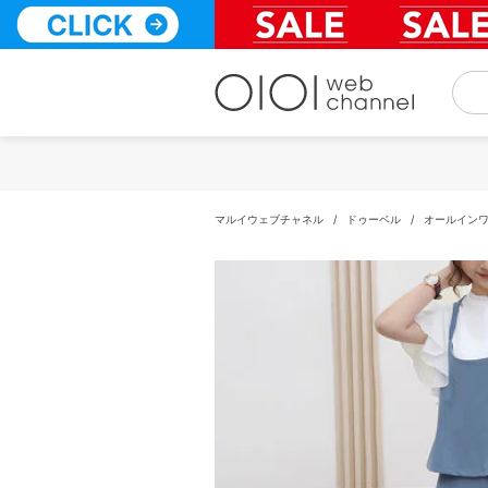
コ
ン
テ
ン
ツ
へ
ス
キ
ッ
プ
マルイウェブチャネル
/
ドゥーベル
/
オールイン