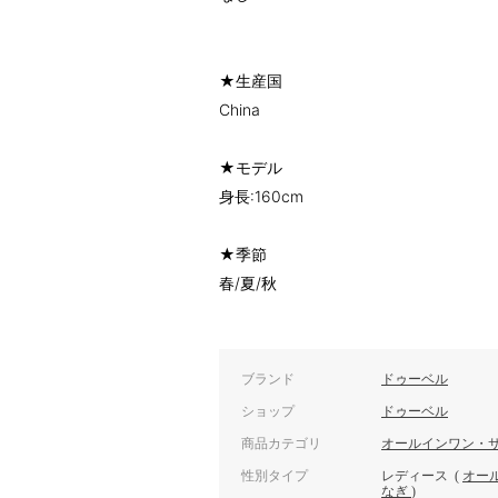
★生産国
China
★モデル
身長:160cm
★季節
春/夏/秋
ブランド
ドゥーベル
ショップ
ドゥーベル
商品カテゴリ
オールインワン・
性別タイプ
レディース
(
オー
なぎ
)