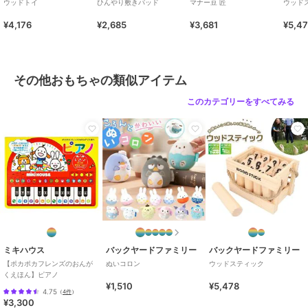
ウッドトイ
ひんやり敷きパッド
マナー豆 匠
ウッド
ブランド
バックヤードファミリー
¥4,176
¥2,685
¥3,681
¥5,4
ショップ
バックヤードファミリー
商品カテゴリ
ホビー・ゲーム
／
その他おもち
ゃ
その他おもちゃの類似アイテム
カラー
11匹にゃんこ
このカテゴリーをすべてみる
サイズ
積み木
ミキハウス
バックヤードファミリー
バックヤードファミリー
【ポカポカフレンズのおんが
ぬいコロン
ウッドスティック
くえほん】ピアノ
¥1,510
¥5,478
4.75
（
4件
）
¥3,300