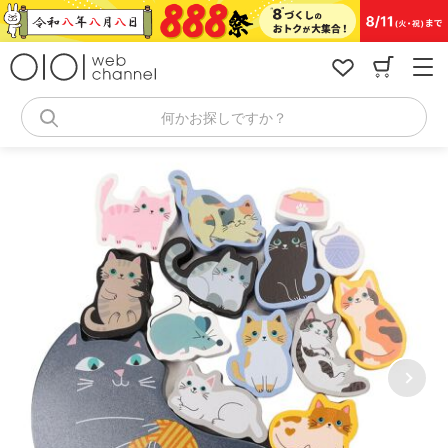
コ
ン
テ
ン
ツ
へ
何かお探しですか？
ス
キ
ッ
プ