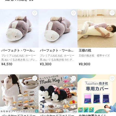
パーフェクト・ワールド・トーキョー
パーフェクト・ワールド・トーキョー
王様の枕
プレミアムねむねむ ホーリー
プレミアムねむねむ ホーリー
王様の抱き枕 標準サイズ
馬 ぬいぐるみ抱き枕 (L) グレ
馬 ぬいぐるみ抱き枕 (M) グレ
¥4,510
¥3,300
¥9,900
ージュ りぶはあと 2026 干支
ージュ りぶはあと 2026 干支
バックヤードファミリー
バックヤードファミリー
女神の無重力まくら