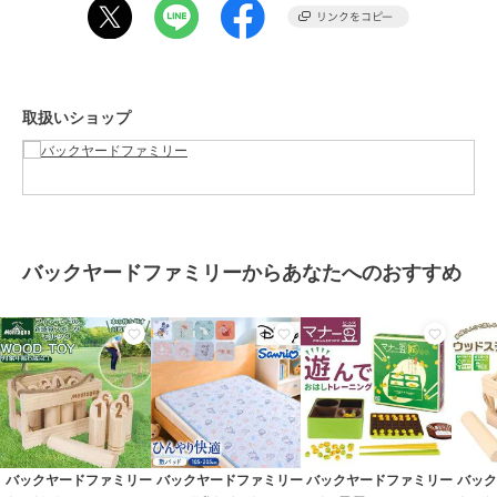
[縦]約18.5cm／[横]約26.5cm／[厚さ]約3.6cm
※サイズは当店計測の実寸サイズです。実際の商品ならびにメーカー
表記サイズとは多少の誤差が生じる場合がございます。あらかじめご
了承ください。
【重量】
取扱いショップ
約622g（※パッケージ込みの商品の重量です。）
【注意点】
[対象年齢]6歳以上[付属品]保証書お取り扱いの際は、商品やパッケー
ジなどに記載されている品質表示、アテンションタグ、ご使用上の注
意事項などを必ずご確認下さい。本来の目的以外にはご使用にならな
いで下さい。カメラやモニターの性質により、画像と実物の色の違い
がある場合がございますのでご理解願います。
バックヤードファミリーからあなたへのおすすめ
【ご利用シーン】
プレゼント 贈り物 ギフト お返し 引っ越し祝い 新生活 お祝い 内祝い
知育玩具 積み木 通販 バランス積み木 11匹にゃんこ かわいい バラン
ス ブロック 知育 子供 大人 シニア 手の運動 色の認識 親子遊び にゃ
んこ 玩具 ホビー おもちゃ インテリア バランスゲーム 誕生祝い ギフ
ト
この商品は、不良品のみ返品を承ります
バックヤードファミリー
バックヤードファミリー
バックヤードファミリー
バッ