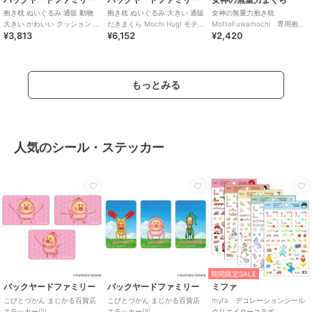
抱き枕 ぬいぐるみ 通販 動物
抱き枕 ぬいぐるみ 大きい 通販
女神の無重力抱き枕
大きい かわいい クッション 子
だきまくら Mochi Hug! モチ
MottoFuwamochi 専用抱き
¥3,813
¥6,152
¥2,420
供 マクラ キッズ 寝具 子供
ハグ Disney ディズニ
枕カバー単品
もっとみる
人気のシール・ステッカー
期間限定SALE
バックヤードファミリー
バックヤードファミリー
ミファ
こびとづかん まじかる百貨店
こびとづかん まじかる百貨店
myfa デコレーションシール
ステッカー(2)
ステッカー(3)
クリエイターコラボ