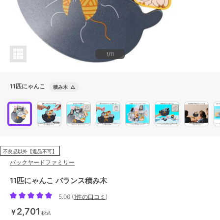
1/11
11匹にゃんこ
積み木
△
不良品以外【返品不可】
バックヤードファミリー
11匹にゃんこ バランス積み木
5.00
(
1件の口コミ
)
2,701
￥
税込