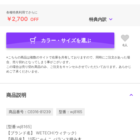
各種特典利用でさらに
￥2,700
OFF
特典内訳
カラー・サイズを選ぶ
6人
※こちらの商品は複数のサイトで在庫を共有しておりますので、同時にご注文があった場
合、売り切れとなってしまう事がございます。
この場合は売り切れ商品のみ、ご注文をキャンセルさせていただいております。あらかじ
めご了承くださいませ。
商品説明
商品番号：CE016-81239
型番：wj8165
[型番:wj8165]
【ブランド名】 WETECH(ウィテック)
【商品名】 11匹にゃんこ バランス積み木