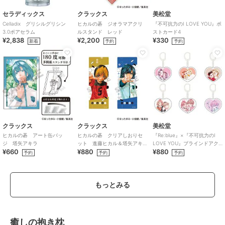
セラディックス
クラックス
美松堂
Celladix グリシルグリシン
ヒカルの碁 ジオラマアクリ
『不可抗力のI LOVE YOU』ポ
3.0ポアセラム
ルスタンド レッド
ストカード4
¥2,838
¥2,200
¥330
新着
予約
予約
クラックス
クラックス
美松堂
ヒカルの碁 アート缶バッ
ヒカルの碁 クリアしおりセ
『Re:blue』×『不可抗力のI
ジ 塔矢アキラ
ット 進藤ヒカル＆塔矢アキ
LOVE YOU』ブラインドアク
¥660
¥880
¥880
ラ
リルキーホルダー（全6種）
予約
予約
予約
もっとみる
癒しの抱き枕