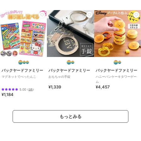
バックヤードファミリー
バックヤードファミリー
バックヤードファミリー
マグネットでぺったんこ
おもちゃの手錠
ハニーパンケーキタワーゲー
ム
¥1,339
¥4,457
5.00
（
2件
）
¥1,184
もっとみる