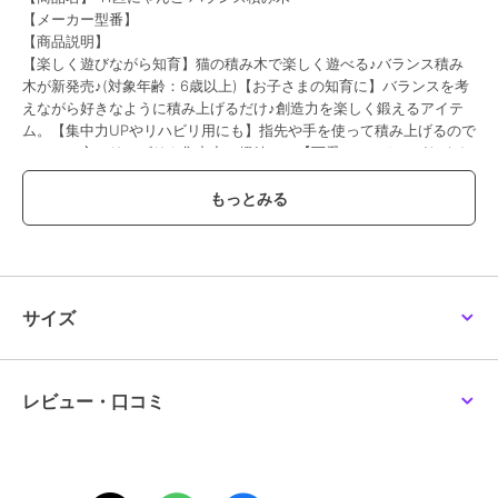
【メーカー型番】
【商品説明】
【楽しく遊びながら知育】猫の積み木で楽しく遊べる♪バランス積み
木が新発売♪(対象年齢：6歳以上)【お子さまの知育に】バランスを考
えながら好きなように積み上げるだけ♪創造力を楽しく鍛えるアイテ
ム。【集中力UPやリハビリ用にも】指先や手を使って積み上げるので
シニアの方のリハビリや集中力の鍛錬に。【可愛いにゃんこがたくさ
ん】計11匹のにゃんこの積み木！カラフルで見やすく可愛いイラスト
なのも嬉しいポイント。【家族みんなで遊べる】シンプルなルールな
ので家族みんなで遊んだり親子のコミュニケーション用に。【児童館
や学童のおもちゃに】子どもが集まる施設のおもちゃやレク用にもピ
ッタリ☆【お子さんやお孫さんのギフトに】パッケージ入りなので、
お子さん＆お孫さんへの誕生日や入学祝いにもオススメ♪
【素材】
サイズ
MDF
【生産国】 中国
【サイズ】
【積み木】
レビュー・口コミ
[縦]約2cm～約12cm／約3.3cm～約18cm
[厚さ]約1.7cm
※種類によって大きさが若干異なります。
【パッケージサイズ】