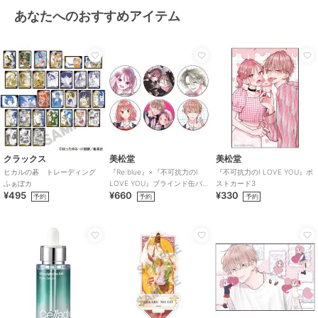
あなたへのおすすめアイテム
クラックス
美松堂
美松堂
ヒカルの碁 トレーディング
『Re:blue』×『不可抗力のI
『不可抗力のI LOVE YOU』ポ
ふぁぼカ
LOVE YOU』ブラインド缶バ
ストカード3
¥495
¥660
¥330
ッジ（全6種）
予約
予約
予約