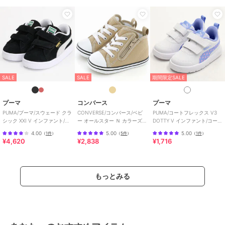
ベビーシューズ
／
ファーストシ
ューズ
カラー
白
サイズ
5サイズ展開
素材
白：（皮革部分） 合成皮革、（底
材の種類） 合成底
SALE
SALE
期間限定SALE
商品のお取り扱い方法
特徴
ベビーシューズ
プーマ
コンバース
プーマ
ロゴ
PUMA/プーマ/スウェード クラ
CONVERSE/コンバース/ベビ
PUMA/コートフレックス V3
シック XXI V インファント/ベ
ー オールスター Ｎ カラーズ
DOTTY V インファント/コート
ファーストシューズ
ビー
Ｚ
フレックス V3 ドッティ
4.00
5.00
5.00
（
1件
）
（
5件
）
（
1件
）
ロゴ
¥4,620
¥2,838
¥1,716
原産国
中国
もっとみる