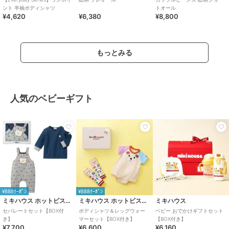
ント 半袖ボディシャツ
トオール
¥4,620
¥6,380
¥8,800
もっとみる
人気のベビーギフト
¥888ｸｰﾎﾟﾝ
¥888ｸｰﾎﾟﾝ
ミキハウス ホットビスケッツ
ミキハウス ホットビスケッツ
ミキハウス
セパレートセット【BOX付
ボディシャツ＆レッグウォー
ベビー おでかけギフトセット
き】
マーセット【BOX付き】
【BOX付き】
¥7,700
¥6,600
¥6,160