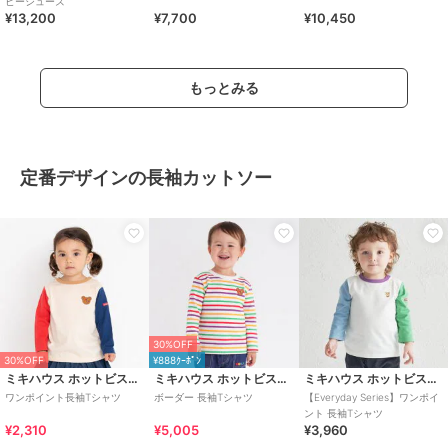
ビーシューズ
¥13,200
¥7,700
¥10,450
もっとみる
定番デザインの長袖カットソー
30%OFF
30%OFF
¥888ｸｰﾎﾟﾝ
ミキハウス ホットビスケッツ
ミキハウス ホットビスケッツ
ミキハウス ホットビスケッツ
ワンポイント長袖Tシャツ
ボーダー 長袖Tシャツ
【Everyday Series】ワンポイ
ント 長袖Tシャツ
¥2,310
¥5,005
¥3,960