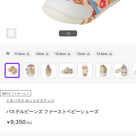
1/8
白
11.5cm
△
12cm
△
12.5cm
△
13cm
△
13.5cm
△
無料ギフトサービス
ミキハウス ホットビスケッツ
パステルビーンズ ファーストベビーシューズ
9,350
￥
税込