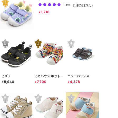
5.00
（
1件の口コミ
）
1,716
￥
ミズノ
ミキハウス ホットビスケッツ
ニューバランス
5,940
7,700
4,378
￥
￥
￥