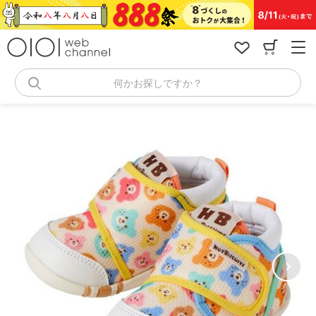
コ
ン
テ
ン
ツ
へ
何かお探しですか？
ス
キ
ッ
プ