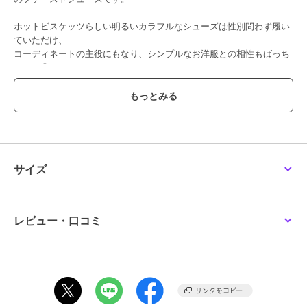
ホットビスケッツらしい明るいカラフルなシューズは性別問わず履い
ていただけ、
コーディネートの主役にもなり、シンプルなお洋服との相性もばっち
りです◎
通気性の良いポリエステルメッシュ素材。
たくさん汗をかくお子さまにおすすめ。
セメント製法ならではの軽量さ、フィット感とクッション性がポイン
ト。
サイズ
●お名前が書けるネームタグ付き
●靴箱付き(ご奉仕品につきましては付属していない場合がございま
す。)
レビュー・口コミ
～ファーストシューズ～
ファーストシューズは、まだまだ不安定で転びやすい赤ちゃんの歩行
をしっかりサポートします。
肌あたりのよい素材と設計でやさしく足を包みながら、足指を使った