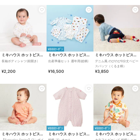
¥888ｸｰﾎﾟﾝ
ミキハウス ホットビスケッツ
ミキハウス ホットビスケッツ
ミキハウス ホットビスケッツ
長袖ボディシャツ(前開き)
出産準備セット 通年用(総柄)
デニム風 のびのび8分丈ベビー
スパッツ（くるま柄）
¥2,200
¥16,500
¥3,850
¥888ｸｰﾎﾟﾝ
¥888ｸｰﾎﾟﾝ
ミキハウス ホットビスケッツ
ミキハウス ホットビスケッツ
ミキハウス ホットビスケッツ
【Everyday Series】ワンポイ
総柄 プレオール
カラフルビーンズ 総柄ショー