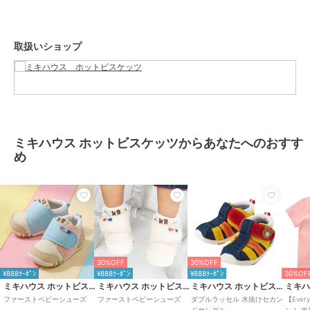
自然で正しい歩き方を促すシューズです。
■ゆとりと丸みのあるつま先
取扱いショップ
着地するたびに広がる赤ちゃんの足の指。
この指の動きを妨げることなく指を使って地面をつかむように歩ける
ようにしています。
■しっかりしたカウンター（シューズのかかと部分）
大きく固めのカウンターで、傾きやすい赤ちゃんの足をまっすぐ支
え、シューズとの一体感を高めて歩行を安定させます。
ミキハウス ホットビスケッツからあなたへのおすす
め
■フレックスソール
赤ちゃんの足が曲がる位置で曲がる柔軟なソールは、スムーズな歩行
を助け、土踏まずの形成を促します。
■つま先のそり返し
つま先が少しあがっているので、歩き始めの赤ちゃんがつまずきにく
い。
30%OFF
30%OFF
■甲は面ファスナー
¥888ｸｰﾎﾟﾝ
¥888ｸｰﾎﾟﾝ
¥888ｸｰﾎﾟﾝ
30%OF
大きくベルトが開き、履かせやすくなっています。
ミキハウス ホットビスケッツ
ミキハウス ホットビスケッツ
ミキハウス ホットビスケッツ
面ファスナーで調節できるので、甲高の赤ちゃんの足にもフィットし
ファーストベビーシューズ
ファーストベビーシューズ
ダブルラッセル 水抜けセカン
【Ever