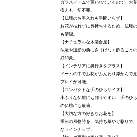
ガラスドームで覆われているので、お
換えも一切不要。
【仏壇のお手入れも手間いらず】
お花が枯れずに長持ちするため、仏壇
も清潔。
【ナチュラルな木製台座】
仏壇や遺影の前にさりげなく飾ること
好印象。
【インテリアに奥行きをプラス】
ドームの中でお花がふんわり浮かんで
プレイが可能。
【コンパクトな手のひらサイズ】
小ぶりな仏壇にも飾りやすい、手のひ
の仏壇にも最適。
【大切な方の好きなお花を】
季節の風物詩を、気持ち華やぐ彩りで
なラインナップ。