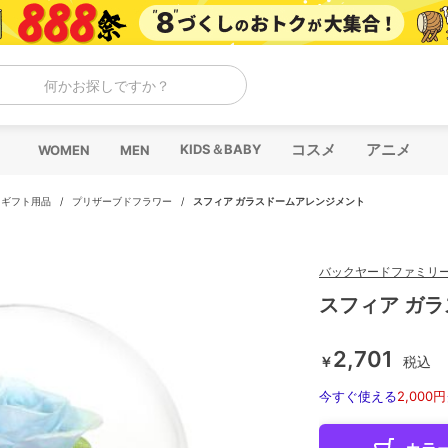
何かお探しですか？
コスメ
アニメ
KIDS＆BABY
WOMEN
MEN
/
ギフト用品
/
プリザーブドフラワー
/
スフィア ガラスドームアレンジメント
バックヤードファミリ
スフィア ガ
2,701
￥
税込
今すぐ使える
2,000円