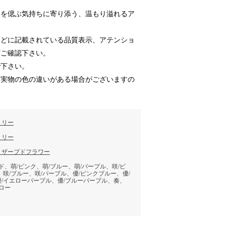
人を偲ぶ気持ちに寄り添う、温もり溢れるア
などに記載されている品質表示、アテンショ
ずご確認下さい。
で下さい。
と実物の色の違いがある場合がございますの
ミリー
ミリー
リザーブドフラワー
ド、萌/ピンク、萌/ブルー、萌/パープル、咲/ピ
、咲/ブルー、咲/パープル、優/ピンクブルー、優/
/イエローパープル、優/ブルーパープル、奏、
ロー