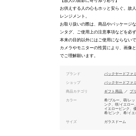
【故人の面影に寄り添う彩り】
お供えする人の心もホッと安らぐ。故
レンジメント。
お取り扱いの際は、商品やパッケージ
ンタグ、ご使用上の注意事項などを必
本来の目的以外にはご使用にならない
カメラやモニターの性質により、画像
でご理解願います。
ブランド
バックヤードファ
ショップ
バックヤードファ
商品カテゴリ
ギフト用品
／
プ
カラー
希/ブルー、萌/レッ
ンク、咲/イエロー
イエローピンク、優
希/ピンク、希/イエ
サイズ
ガラスドーム