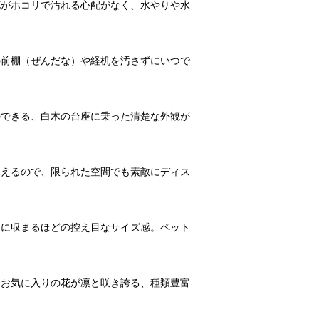
花がホコリで汚れる心配がなく、水やりや水
の前棚（ぜんだな）や経机を汚さずにいつで
のできる、白木の台座に乗った清楚な外観が
見えるので、限られた空間でも素敵にディス
らに収まるほどの控え目なサイズ感。ペット
。お気に入りの花が凛と咲き誇る、種類豊富