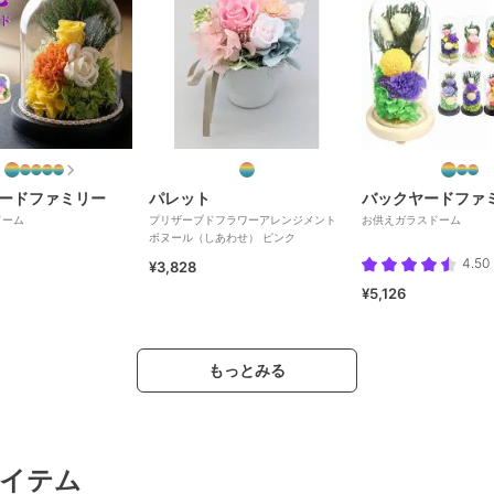
ードファミリー
パレット
バックヤードファ
ドーム
プリザーブドフラワーアレンジメント
お供えガラスドーム
ボヌール（しあわせ） ピンク
4.50
¥3,828
¥5,126
もっとみる
イテム