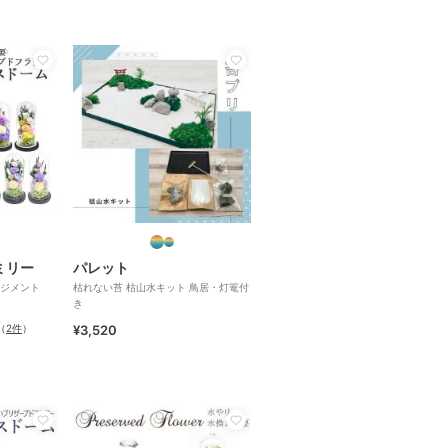
ミリー
パレット
ジメント
枯れない苔 枯山水キット 鳥居・灯篭付
き
（
2件
）
¥3,520