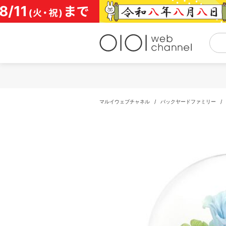
コ
ン
テ
ン
ツ
へ
ス
キ
ッ
プ
マルイウェブチャネル
/
バックヤードファミリー