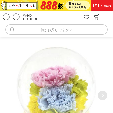
コ
ン
テ
ン
ツ
へ
何かお探しですか？
ス
キ
ッ
プ