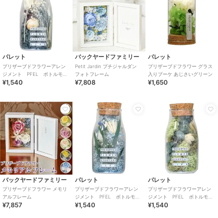
パレット
バックヤードファミリー
パレット
プリザーブドフラワーアレン
Petit Jardin プチジャルダン
プリザーブドフラワー グラス
ジメント PFEL ボトルモ
フォトフレーム
入りブーケ あじさいグリーン
¥1,540
¥7,808
¥1,650
ス アイスランドモス ネイビ
ーグリーン
バックヤードファミリー
パレット
パレット
プリザーブドフラワー メモリ
プリザーブドフラワーアレン
プリザーブドフラワーアレン
アルフレーム
ジメント PFEL ボトルモ
ジメント PFEL ボトルモ
¥7,857
¥1,540
¥1,540
ス アイスランドパウダーブ
ス アイスランドモス モスグ
ルー
リーン