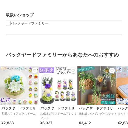
もり溢れるアレンジメント。
お取り扱いの際は、商品やパッケージなどに記載されている品質表
取扱いショップ
示、アテンションタグ、ご使用上の注意事項などを必ずご確認下さ
い。
本来の目的以外にはご使用にならないで下さい。
カメラやモニターの性質により、画像と実物の色の違いがある場合が
ございますのでご理解願います。
バックヤードファミリーからあなたへのおすすめ
ブランド
バックヤードファミリー
ショップ
バックヤードファミリー
商品カテゴリ
ギフト用品
／
プリザーブドフラ
ワー
カラー
優/ピンクブルー、萌/レッド、萌/
ピンク、萌/ブルー、萌/パープ
ル、咲/ピンク、咲/イエロー、咲/
ブルー、咲/パープル、優/イエロ
バックヤードファミリー
バックヤードファミリー
バックヤードファミリー
バッ
ーピンク、優/イエローパープル、
和風スフィアガラスドーム
お供えガラスドームアレンジ
光触媒 ハンギングバスケット
ひんや
メント
優/ブルーパープル、奏、希/ピン
¥2,838
¥6,337
¥3,412
¥2,6
ク、希/イエロー、希/ブルー