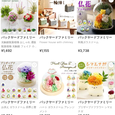
バックヤードファミリー
バックヤードファミリー
バックヤードファミリー
光触媒観葉植物 おしゃれ 通販
Flower house with chimney
和風ガラスドーム
観葉植物 光触媒 フェイク 小さ
¥1,492
¥1,155
¥3,738
い 枯れない 造花 フェイクグリ
ーン
バックヤードファミリー
バックヤードファミリー
バックヤードファミリー
お供え ガラスドーム 四季と暦
ハート ガラスドーム アレンジ
プリザーブドフラワー シマエ
メント
ナガ