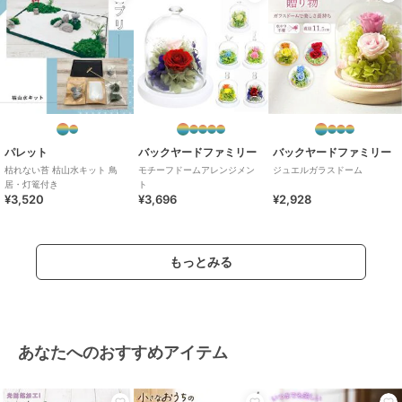
パレット
バックヤードファミリー
バックヤードファミリー
枯れない苔 枯山水キット 鳥
モチーフドームアレンジメン
ジュエルガラスドーム
居・灯篭付き
ト
¥3,520
¥3,696
¥2,928
もっとみる
あなたへのおすすめアイテム