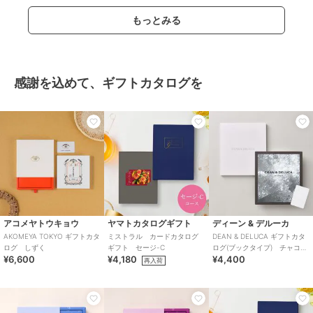
もっとみる
感謝を込めて、ギフトカタログを
アコメヤトウキョウ
ヤマトカタログギフト
ディーン & デルーカ
AKOMEYA TOKYO ギフトカタ
ミストラル カードカタログ
DEAN & DELUCA ギフトカタ
ログ しずく
ギフト セージ-C
ログ(ブックタイプ) チャコー
¥6,600
¥4,180
¥4,400
ル-BC
再入荷