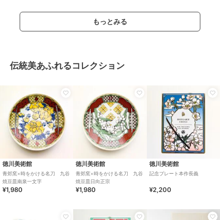
もっとみる
伝統美あふれるコレクション
徳川美術館
徳川美術館
徳川美術館
青郊窯×時をかける名刀 九谷
青郊窯×時をかける名刀 九谷
記念プレート本作長義
焼豆皿南泉一文字
焼豆皿日向正宗
¥1,980
¥1,980
¥2,200