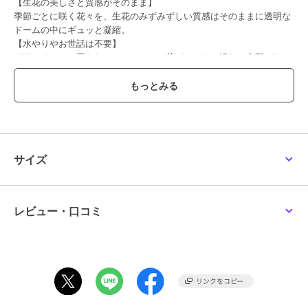
【生花の美しさと質感がそのまま】
季節ごとに咲く花々を、生花のみずみずしい質感はそのままに透明な
ドームの中にギュッと凝縮。
【水やりやお世話は不要】
ガラスドームで覆われているので、お花がホコリで汚れる心配がな
く、水やりや水換えも一切不要。
【仏壇のお手入れも手間いらず】
お花が枯れずに長持ちするため、仏壇の前棚（ぜんだな）や経机を汚
さずにいつでも清潔。
【ナチュラルな木製台座】
仏壇や遺影の前にさりげなく飾ることのできる、白木の台座に乗った
清楚な外観が好印象。
サイズ
【インテリアに奥行きをプラス】
ドームの中でお花がふんわり浮かんで見えるので、限られた空間でも
素敵にディスプレイが可能。
【コンパクトな手のひらサイズ】
レビュー・口コミ
小ぶりな仏壇にも飾りやすい、手のひらに収まるほどの控え目なサイ
ズ感。ペットの仏壇にも最適。
【大切な方の好きなお花を】
季節の風物詩を、気持ち華やぐ彩りで。お気に入りの花が凛と咲き誇
る、種類豊富なラインナップ。
【故人の面影に寄り添う彩り】
お供えする人の心もホッと安らぐ。故人を偲ぶ気持ちに寄り添う、温