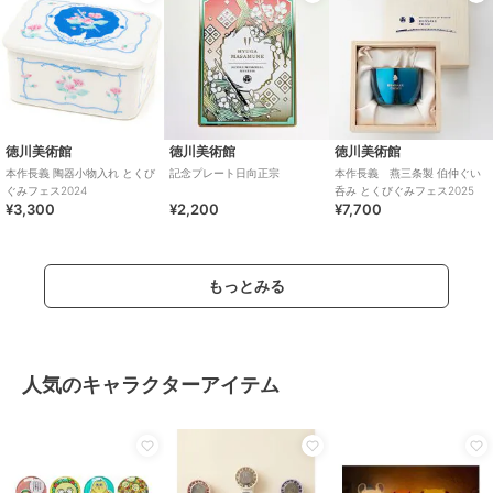
徳川美術館
徳川美術館
徳川美術館
本作長義 陶器小物入れ とくび
記念プレート日向正宗
本作長義 燕三条製 伯仲ぐい
ぐみフェス2024
呑み とくびぐみフェス2025
¥3,300
¥2,200
¥7,700
もっとみる
人気のキャラクターアイテム