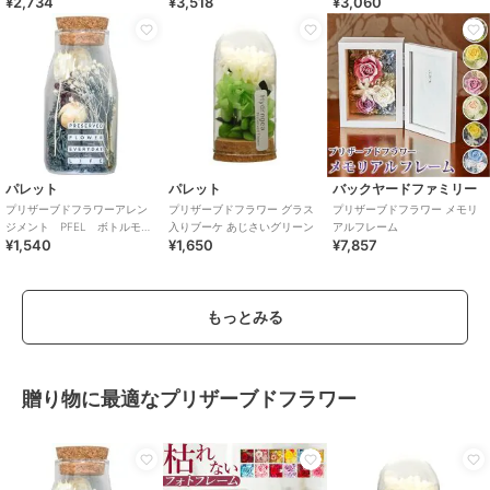
¥2,734
¥3,518
¥3,060
パレット
パレット
バックヤードファミリー
プリザーブドフラワーアレン
プリザーブドフラワー グラス
プリザーブドフラワー メモリ
ジメント PFEL ボトルモ
入りブーケ あじさいグリーン
アルフレーム
¥1,540
¥1,650
¥7,857
ス アイスランドモス ネイビ
ーグリーン
もっとみる
贈り物に最適なプリザーブドフラワー