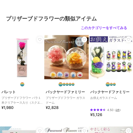
サイズ
ガラスドーム
プリザーブドフラワーの類似アイテム
このカテゴリーをすべてみる
パレット
バックヤードファミリー
バックヤードファミリー
プリザーブドフラワー バラ１
プリザーブドフラワー ガラス
お供えガラスドーム
本クリアケース入り（スクエ
ドーム
¥1,980
¥2,828
ア）ブライトピンク
4.50
（
2件
）
¥5,126