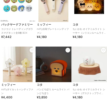
バックヤードファミリー
ミッフィー
コタ
コジコジ トレーディングガラ
miffy冷却プレートハンディフ
ちいかわ オイテミルライト シ
スマグネット全8種 BOX
ァン
ーサー（シリコンルームライ
¥7,442
¥4,180
¥4,180
ト）
ミッフィー
コタ
コタ
miffyダイカットハンディファ
パンどろぼう ルームライト パ
ちいかわ オイテミルライト シ
ン
ンどろぼう
ーサー（デスクトップライ
¥4,400
¥3,850
¥4,180
ト）