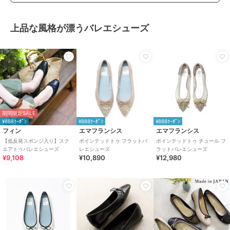
上品な風格が漂うバレエシューズ
期間限定SALE
¥888ｸｰﾎﾟﾝ
¥888ｸｰﾎﾟﾝ
¥888ｸｰﾎﾟﾝ
フィン
エマフランシス
エマフランシス
【低反発スポンジ入り】スク
ポインテッドトゥ フラットバ
ポインテッドトゥ チュール フ
エアトゥバレエシューズ
レエシューズ
ラットバレエシューズ
¥9,108
¥10,890
¥12,980