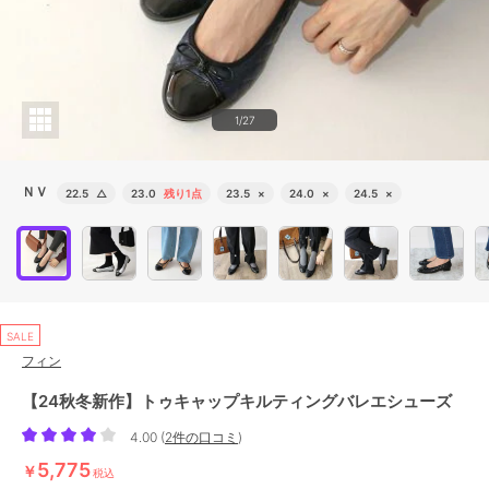
1/27
ＮＶ
22.5
△
23.0
残り1点
23.5
×
24.0
×
24.5
×
SALE
フィン
【24秋冬新作】トゥキャップキルティングバレエシューズ
4.00
(
2件の口コミ
)
5,775
￥
税込