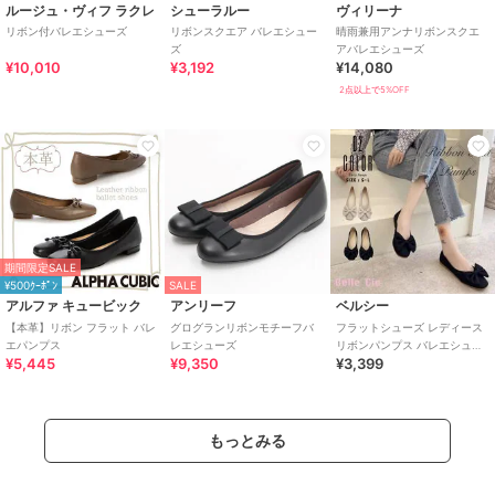
ルージュ・ヴィフ ラクレ
シューラルー
ヴィリーナ
リボン付バレエシューズ
リボンスクエア バレエシュー
晴雨兼用アンナリボンスクエ
ズ
アバレエシューズ
¥10,010
¥3,192
¥14,080
2点以上で5%OFF
期間限定SALE
¥500ｸｰﾎﾟﾝ
SALE
アルファ キュービック
アンリーフ
ベルシー
【本革】リボン フラット バレ
グログランリボンモチーフバ
フラットシューズ レディース
エパンプス
レエシューズ
リボンパンプス バレエシュー
¥5,445
¥9,350
¥3,399
ズ ぺたんこ きれいめ 入学式
卒業式
もっとみる