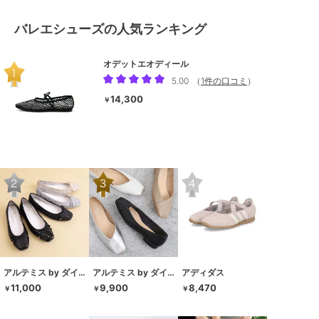
バレエシューズの人気ランキング
オデットエオディール
5.00
（
1件の口コミ
）
14,300
￥
アルテミス by ダイアナ
アルテミス by ダイアナ
アディダス
11,000
9,900
8,470
￥
￥
￥