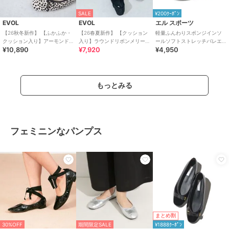
SALE
¥200ｸｰﾎﾟﾝ
EVOL
EVOL
エル スポーツ
【26秋冬新作】 【ふかふか・
【26春夏新作】 【クッション
軽量ふんわりスポンジインソ
クッション入り】アーモンド
入り】ラウンドリボンメリー
ールソフトストレッチバレエ
¥10,890
¥7,920
¥4,950
トゥソフトバレエ CB23875
ジェーンフラットパンプス
シューズ ESP14501
CA23863
もっとみる
フェミニンなパンプス
まとめ割
30%OFF
期間限定SALE
¥1888ｸｰﾎﾟﾝ