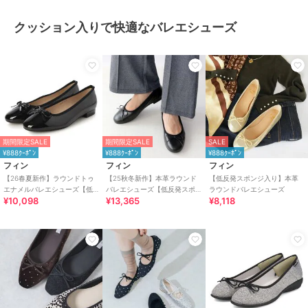
クッション入りで快適なバレエシューズ
期間限定SALE
期間限定SALE
SALE
¥888ｸｰﾎﾟﾝ
¥888ｸｰﾎﾟﾝ
¥888ｸｰﾎﾟﾝ
フィン
フィン
フィン
【26春夏新作】ラウンドトゥ
【25秋冬新作】本革ラウンド
【低反発スポンジ入り】本革
エナメルバレエシューズ【低
バレエシューズ【低反発スポ
ラウンドバレエシューズ
¥10,098
¥13,365
¥8,118
反発スポンジ入り】
ンジ入り】