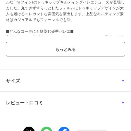
ルなFin(フィン)のトゥキャップキルティングバレエシューズが登場し
ました。丸すぎずすらっとしたフォルムにトゥキャップデザインが大
人も履けるエレガントな雰囲気を演出します。上品なキルティング素
材はカジュアルでもフォーマルでも◎。
■どんなコーデにも馴染む優秀バレエ■
中敷きの下には低反発クッションをセットしているので、足裏にも優
しく通勤通学や沢山歩く普段使いにも最適です。軽くて柔らかな履き
心地は思わず色違いが欲しくなりそう。フラットソールでありなが
ら、ラフになり過ぎない品の良さを持ち合わせた優秀デザインなの
で、デニムやワイドパンツのカジュアルなスタイルのアクセントには
もちろん、スカートコーデやワンピースのフェミニンなスタイルにも
相性◎。カラーによって雰囲気が変わるので、お気に入りのカラーで
足元をアップデートして。
サイズ
■低反発スポンジ入り（低反発スポンジを使用することにより歩行時
の衝撃をやわらげます。）
*低反発スポンジ・・・圧力を分散し、包み込む様なクッション感が
レビュー・口コミ
特徴です。
＜サイズスペック＞
22.5cm/アッパー幅：約13.8cm ソール幅：約7.6cm 重さ：約191g
23.0cm/アッパー幅：約14.0cm ソール幅：約7.7cm 重さ：約196g
23.5cm/アッパー幅：約14.2cm ソール幅：約7.8cm 重さ：約198g