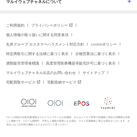
マルイウェブチャネルについて
ご利用規約
プライバシーポリシー
個人情報の取り扱いに関する同意条項
丸井グループ カスタマーハラスメント対応方針
cookieポリシー
特定商取引に関する法律に基づく表示
古物営業法に基づく表示
酒類販売管理者標識
高度管理医療機器等販売許可に基づく表示
マルイウェブチャネル出店のお問い合わせ
サイトマップ
宅配買取サービス
宅配収納サービス
※セール商品の比較対象価格はマルイウェブチャネル旧価格、またはメーカー希望小売価格に現在の消費税を加算
した価格です。※セール期間中、予告なく価格が変更となる場合・マルイ店舗価格と異なる場合がございます。お
支払いはご注文時の価格となりますのでご了承ください。