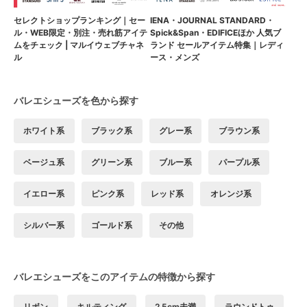
セレクトショップランキング｜セー
IENA・JOURNAL STANDARD・
ル・WEB限定・別注・売れ筋アイテ
Spick&Span・EDIFICEほか 人気ブ
ムをチェック | マルイウェブチャネ
ランド セールアイテム特集｜レディ
ル
ース・メンズ
バレエシューズを色から探す
ホワイト系
ブラック系
グレー系
ブラウン系
ベージュ系
グリーン系
ブルー系
パープル系
イエロー系
ピンク系
レッド系
オレンジ系
シルバー系
ゴールド系
その他
バレエシューズをこのアイテムの特徴から探す
リボン
キルティング
2.5cm未満
ラウンドトゥ