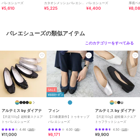
商品のお取り扱い方法
バレエシューズ
カタオシメッシュバレエシュ
バレエシューズ
厚底ベ
¥5,610
¥5,225
¥4,400
¥8,0
ーズ【低反発スポンジ入り】
ル【低
特徴
シューズ
リボン
/
キルティング
/
2.5cm未
満
/
ラウンドトゥ
バレエシューズの類似アイテム
バレエシューズ
このカテゴリーをすべてみる
リボン
/
キルティング
/
2.5cm未
満
/
ラウンドトゥ
SALE
¥888ｸｰﾎﾟﾝ
アルテミス by ダイアナ
フィン
アルテミス by ダイアナ
【片足100g】超軽量スクエア
【25春夏新作】トゥキャップ
【片足150g】超軽量スクエア
トゥバレエシューズ
バレエシューズ
トゥフラットシューズ
4.46
4.00
4.50
（
28件
）
（
3件
）
（
12件
）
¥11,000
¥6,171
¥9,900