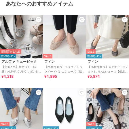
あなたへのおすすめアイテム
期間限定SALE
SALE
¥500ｸｰﾎﾟﾝ
SALE
¥888ｸｰﾎﾟﾝ
アルファ キュービック
フィン
フィン
【定番人気】新色追加〔軽
【25秋冬新作】スクエアトゥ
【25秋冬新作】スクエアトゥV
量〕ALPHA CUBIC リボン付き
ツイードバレエシューズ【低
カットバレエシューズ【低反
¥4,218
¥4,895
¥5,874
バレエシューズ
反発スポンジ入り】
発スポンジ入り】
SALE
SALE
¥888ｸｰﾎﾟﾝ
¥888ｸｰﾎﾟﾝ
¥888ｸｰﾎﾟﾝ