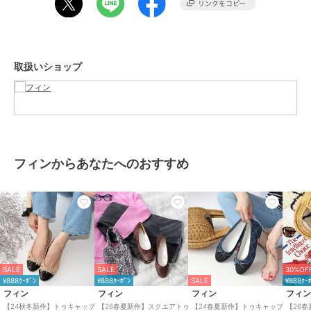
24.0cm/アッパー幅：約14.4cm ソール幅：約7.9cm 重さ：約207g
24.5cm/アッパー幅：約14.6cm ソール幅：約8.0.cm 重さ：約
216g
取扱いショップ
・サイズスペックについてはFin独自の方法により採寸しておりま
す。
・同一商品でも個体差が生じるため、採寸内容に若干の差が生じる場
合がございます。
ブランド
フィン
フィンからあなたへのおすすめ
ショップ
フィン
商品カテゴリ
シューズ
／
バレエシューズ
性別タイプ
レディース
シューズ
／
バレエシューズ
カラー
ＮＶ、ＳＶ、ＢＥ、ＢＬ
SALE
SALE
30%OF
サイズ
5サイズ展開
¥888ｸｰﾎﾟﾝ
¥888ｸｰﾎﾟﾝ
SALE
¥888ｸｰ
フィン
フィン
フィン
フィ
素材
合成皮革
【24秋冬新作】トゥキャップ
【26春夏新作】スクエアトゥ
【24春夏新作】トゥキャップ
【26