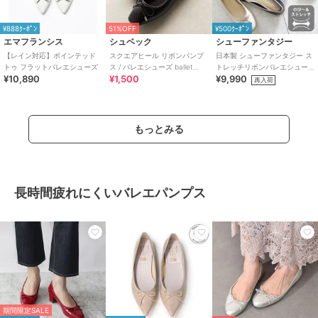
¥888ｸｰﾎﾟﾝ
51%OFF
¥500ｸｰﾎﾟﾝ
エマフランシス
シュベック
シューファンタジー
【レイン対応】ポインテッド
スクエアヒール リボンパンプ
日本製 シューファンタジー ス
トゥ フラットバレエシューズ
ス / バレエシューズ ballet
トレッチリボンバレエシュー
¥10,890
¥1,500
¥9,990
shoes
ズ 2cmヒール
再入荷
もっとみる
長時間疲れにくいバレエパンプス
期間限定SALE