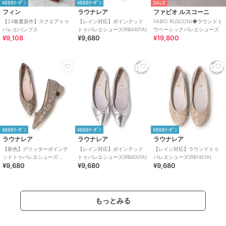
¥888ｸｰﾎﾟﾝ
¥888ｸｰﾎﾟﾝ
SALE
フィン
ラウナレア
ファビオ ルスコーニ
【24春夏新作】スクエアトゥ
【レイン対応】ポインテッド
FABIO RUSCONI◆ラウンドト
バレエパンプス
トゥバレエシューズ(RB4401A)
ウベーシックバレエシューズ
¥9,108
¥9,680
¥19,800
¥888ｸｰﾎﾟﾝ
¥888ｸｰﾎﾟﾝ
¥888ｸｰﾎﾟﾝ
ラウナレア
ラウナレア
ラウナレア
【新色】グリッターポインテ
【レイン対応】ポインテッド
【レイン対応】ラウンドトゥ
ッドトゥバレエシューズ
トゥバレエシューズ(RB4001A)
バレエシューズ(RB1401A)
¥9,680
¥9,680
¥9,680
(B9601A)
もっとみる