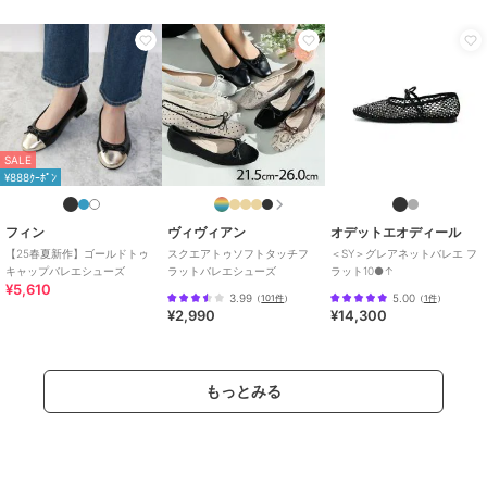
SALE
¥888ｸｰﾎﾟﾝ
フィン
ヴィヴィアン
オデットエオディール
【25春夏新作】ゴールドトゥ
スクエアトゥソフトタッチフ
＜SY＞グレアネットバレエ フ
キャップバレエシューズ
ラットバレエシューズ
ラット10●↑
¥5,610
3.99
5.00
（
101件
）
（
1件
）
¥2,990
¥14,300
もっとみる