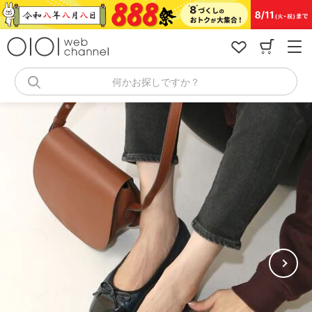
コ
ン
テ
ン
ツ
へ
何かお探しですか？
ス
キ
ッ
プ