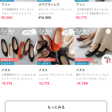
フィン
エマフランシス
フィン
【25春夏新作】グリッタート
ポインテッドトゥ フラットバ
【25秋冬新作】丸ヒールバレ
ゥキャップバレエシューズ
レエシューズ
エシューズ【低反発スポンジ
¥5,060
¥14,960
¥5,775
入り】
PR
PR
PR
期間限定SALE
期間限定SALE
期間限定SALE
¥200ｸｰﾎﾟﾝ
¥200ｸｰﾎﾟﾝ
¥200ｸｰﾎﾟﾝ
メヌエ
メヌエ
メヌエ
26春夏新作カラー ふわカル ポ
ふわカル ラウンドトゥ バレエ
幅広 4E ラウンドトゥ バレエ
インテッドトゥ バレエシュー
シューズ
シューズ [ menue メヌエ ]
ズ [ menue メヌエ ]
2,713
2,713
3,780
¥
¥
¥
もっとみる