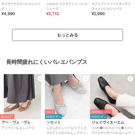
ギャザークロスバレエシュー
ふわカル スクエアトゥ バレエ
スクエアトゥソフトタッチフ
ズ
シューズ
ラットバレエシューズ
¥4,990
¥2,713
¥2,990
もっとみる
長時間疲れにくいバレエパンプス
SALE
期間限定SALE
60%OFF
¥200ｸｰﾎﾟﾝ
¥200ｸｰﾎﾟﾝ
アー・ヴェ・ヴェ
ソロット
ジェイヴィエーエム
アソートバレエシューズ
ふかふかインソール/ソフトス
JVAM◆0.8cmヒール◆スクエ
クエアトゥのぺたんこフラッ
アトウギャザーバレエシュー