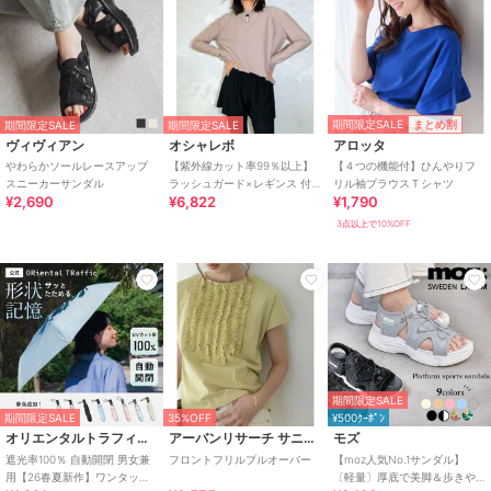
期間限定SALE
まとめ割
期間限定SALE
期間限定SALE
ヴィヴィアン
オシャレボ
アロッタ
やわらかソールレースアップ
【紫外線カット率99％以上】
【４つの機能付】ひんやりフ
スニーカーサンダル
ラッシュガード×レギンス 付
リル袖ブラウスＴシャツ
¥2,690
¥6,822
¥1,790
き タンキニ
3点以上で10%OFF
期間限定SALE
期間限定SALE
35%OFF
¥500ｸｰﾎﾟﾝ
オリエンタルトラフィック
アーバンリサーチ サニーレーベル
モズ
遮光率100％ 自動開閉 男女兼
フロントフリルプルオーバー
【moz人気No.1サンダル】
用【26春夏新作】ワンタッチ
〔軽量〕厚底で美脚＆歩きや