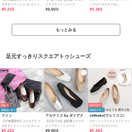
カタオシメッシュバレエシュ
トゥフラットシューズ
ンプス(1.0cmヒール)
¥5,225
¥9,900
¥5,393
ーズ【低反発スポンジ入り】
[19.5~27.0cm]
もっとみる
足元すっきりスクエアトゥシューズ
SALE
40%OFF
¥888ｸｰﾎﾟﾝ
¥888ｸｰﾎﾟﾝ
フィン
アルテミス by ダイアナ
velikoko(ヴェリココ）
【26春夏新作】スクエアトゥ
【片足150g】超軽量スクエア
Vカットソフトスクエアトゥパ
カタオシメッシュバレエシュ
トゥフラットシューズ
ンプス(1.0cmヒール)
¥5,225
¥9,900
¥5,393
ーズ【低反発スポンジ入り】
[19.5~27.0cm]