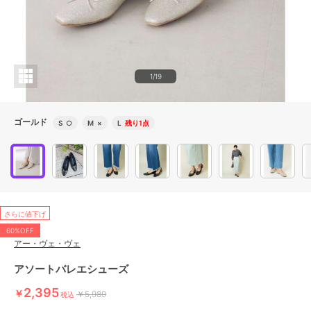
1/19
ゴールド
S
○
M
×
L
残り1点
さらに値下げ
60%OFF
アー・ヴェ・ヴェ
アソートバレエシューズ
2,395
￥
￥5,989
税込