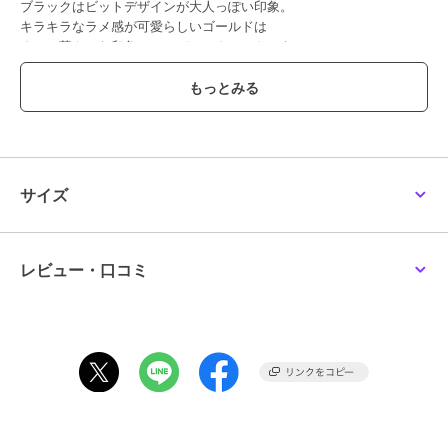
ブラックはビットデザインが大人っぽい印象。
キラキラなラメ感が可愛らしいゴールドは
ぐっと華やかな印象でコーデのアクセントにも。
履き心地は柔らかくて、着脱しやすいのも嬉しいポイント。
きちんと感がありオフィススタイルにもおすすめです。
※サイズの目安
Sサイズ：22.5cm相当
Mサイズ：23.5cm相当
サイズ
Lサイズ：24.5cm相当
--------------------
レビュー・口コミ
≪お気に入り登録機能の使い方≫
■商品のお気に入り登録（ハートマークをクリック）
再入荷通知や値下げ等、お得なご案内を受けることができます。
--------------------
※商品画像は、光の当たり具合やパソコンなどの閲覧環境により
実際の色味と異なって見える場合がございます。