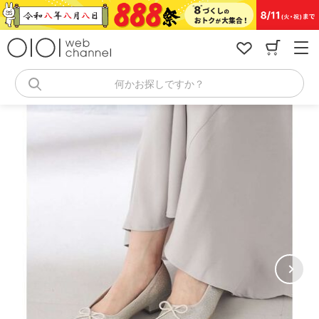
コ
ン
テ
ン
ツ
へ
何かお探しですか？
ス
キ
ッ
プ