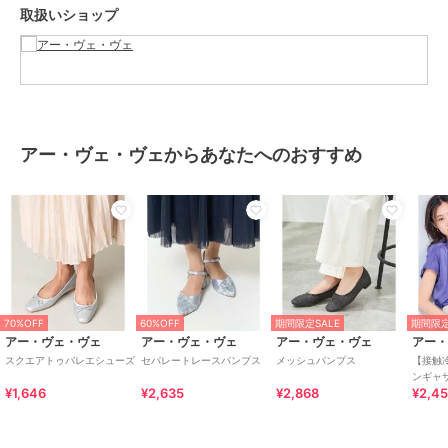
取扱いショップ
商品の色味の目安は商品単体の画像をご参照ください。
※アクセサリーパーツ・部品などの金属部分に鉛が含まれている場合
があります。
小さなお子様が口に入れたり誤って飲み込んだりしないように、使用
や保管の際は厳重にご注意ください。
アー・ヴェ・ヴェからあなたへのおすすめ
ブランド
アー・ヴェ・ヴェ
ショップ
アー・ヴェ・ヴェ
商品カテゴリ
シューズ
／
パンプス
性別タイプ
レディース
シューズ
／
パンプス
70%OFF
60%OFF
期間限定SALE
期間限定
カラー
ゴールド、ブラック
アー・ヴェ・ヴェ
アー・ヴェ・ヴェ
アー・ヴェ・ヴェ
アー
サイズ
S,M,L
スクエアトゥバレエシューズ
セパレートレースパンプス
メッシュパンプス
【接触
ンギャ
素材
ブラック/ゴールド：合成繊維
¥1,646
¥2,635
¥2,868
¥2,4
乾/イ
商品のお取り扱い方法
原産国
中国