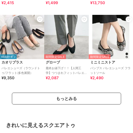
¥2,415
¥1,499
¥13,750
トバレエシューズ
ズ
¥888ｸｰﾎﾟﾝ
期間限定SALE
期間限定SALE
カオリプラス
グローブ
ミニミニストア
バレエシューズ（ラウンドト
最終お値下げ！！【人間工
パンプス バレエシューズ フラ
ゥ/フラット/多色展開）
学】つつまれフィットバレエ
ットソール
¥9,350
¥2,087
¥2,490
シューズ （抗菌防臭加工裏地
使用）
もっとみる
きれいに見えるスクエアトゥ