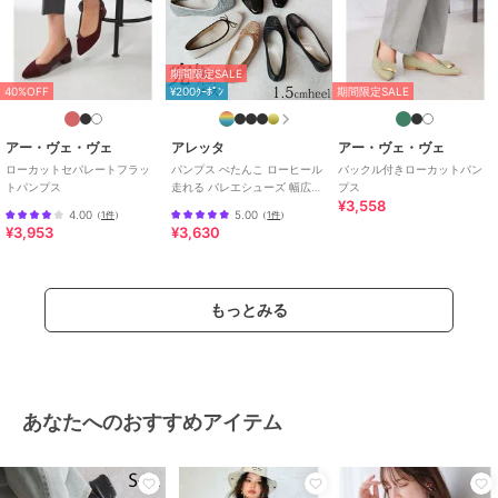
期間限定SALE
40%OFF
¥200ｸｰﾎﾟﾝ
期間限定SALE
アー・ヴェ・ヴェ
アレッタ
アー・ヴェ・ヴェ
ローカットセパレートフラッ
パンプス ぺたんこ ローヒール
バックル付きローカットパン
トパンプス
走れる バレエシューズ 幅広
プス
¥3,558
4E 1.5cmヒール
4.00
5.00
（
1件
）
（
1件
）
¥3,953
¥3,630
もっとみる
あなたへのおすすめアイテム