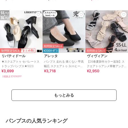
期間限定SALE
期間限定SALE
まとめ割
¥200ｸｰﾎﾟﾝ
期間限定SALE
リバティドール
アレッタ
ヴィヴィアン
★スクエアトゥ セパレートス
パンプス 走れる 痛くない 甲高
【26春夏新作カラー追加】ス
トラップパンプス★1023
幅広 スクエアトゥ 3cmヒール
クエアトゥアシメ華奢アンク
¥3,699
¥3,718
¥2,950
チャンキーヒール 26秋冬新作
ルストラップサンダル
2点以上で10%OFF
もっとみる
パンプスの人気ランキング