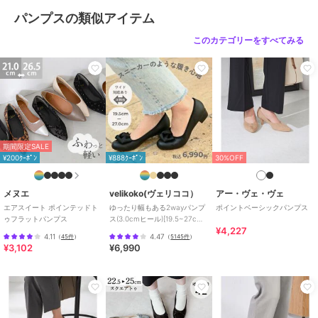
パンプスの類似アイテム
このカテゴリーをすべてみる
期間限定SALE
¥200ｸｰﾎﾟﾝ
¥888ｸｰﾎﾟﾝ
30%OFF
メヌエ
velikoko(ヴェリココ）
アー・ヴェ・ヴェ
エアスイート ポインテッドト
ゆったり幅もある2wayパンプ
ポイントベーシックパンプス
ゥフラットパンプス
ス(3.0cmヒール)[19.5~27cm]
¥4,227
ラクチンきれいシューズ
4.11
4.47
（
45件
）
（
5145件
）
¥3,102
¥6,990