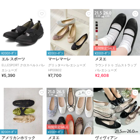
期間限定SALE
¥200ｸｰﾎﾟﾝ
¥200ｸｰﾎﾟﾝ
¥200ｸｰﾎﾟﾝ
エル スポーツ
マーレマーレ
メヌエ
ELLESPORT クロスベルトバレ
グリッターバレエシューズ
ラウンドトゥ ゴムストラップ
エシューズ
HP00602
バレエシューズ
¥5,390
¥7,700
¥2,608
期間限定SALE
¥200ｸｰﾎﾟﾝ
¥200ｸｰﾎﾟﾝ
アメリカンホリック
メヌエ
ヴィヴィアン