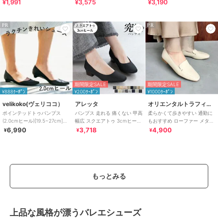
¥1,991
¥3,575
¥3,190
晴雨兼用 折りたたみ傘 /G-
すい！疲れにくいフィット感
0601
のスポーツサンダル
PR
PR
PR
期間限定SALE
期間限定SALE
¥888ｸｰﾎﾟﾝ
¥200ｸｰﾎﾟﾝ
¥1000ｸｰﾎﾟﾝ
velikoko(ヴェリココ）
アレッタ
オリエンタルトラフィック
ポインテッドトゥパンプス
パンプス 走れる 痛くない 甲高
柔らかくて歩きやすい 通勤に
(2.0cmヒール)[19.5~27cm]ラ
幅広 スクエアトゥ 3cmヒール
もおすすめ ローファー メタル
クチンきれいシューズ
チャンキーヒール 26秋冬新作
アクセントオペラシューズ/R-
6,990
3,718
4,900
¥
¥
¥
4011
もっとみる
上品な風格が漂うバレエシューズ