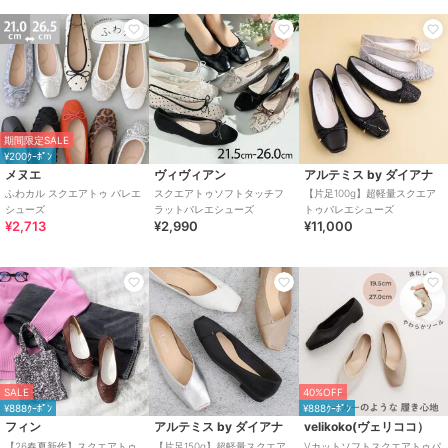
期間限定SALE
¥200ｸｰﾎﾟﾝ
メヌエ
ヴィヴィアン
アルテミス by ダイアナ
ふわカル スクエアトゥ バレエ
スクエアトゥソフトタッチフ
【片足100g】超軽量スクエア
シューズ
ラットバレエシューズ
トゥバレエシューズ
¥2,713
¥2,990
¥11,000
SALE
40%OFF
¥888ｸｰﾎﾟﾝ
¥888ｸｰﾎﾟﾝ
フィン
アルテミス by ダイアナ
velikoko(ヴェリココ）
【26春夏新作】スクエアトゥ
【片足150g】超軽量スクエア
Vカットソフトスクエアトゥパ