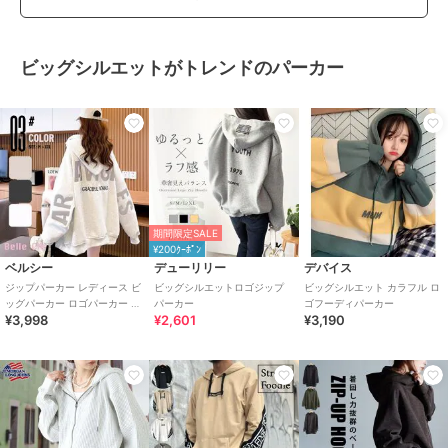
ビッグシルエットがトレンドのパーカー
期間限定SALE
¥200ｸｰﾎﾟﾝ
ベルシー
デューリリー
デバイス
ジップパーカー レディース ビ
ビッグシルエットロゴジップ
ビッグシルエット カラフル ロ
ッグパーカー ロゴパーカー ジ
パーカー
ゴフーディパーカー
¥3,998
¥2,601
¥3,190
ップアップ オーバーサイズ 春
秋