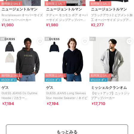
期間限定SALE
期間限定SALE
期間限定SALE
ニュージェントルマン
ニュージェントルマン
ニュージェントルマン
Rcorlatewusn オーバーサイズ
テディー モコモコ ボア オーバ
ブラックアウト2 ピグメント加
プルオーバーパーカー
ーサイズ ジップアップパーカ
工 オーバーサイズ ジップアッ
¥1,980
¥1,980
¥2,277
ー
プパーカー【セットアップ対
応可】
PR
PR
PR
期間限定SALE
期間限定SALE
期間限定SALE
¥500ｸｰﾎﾟﾝ
¥500ｸｰﾎﾟﾝ
¥1500ｸｰﾎﾟﾝ
ゲス
ゲス
ミッシェルクランオム
GUESS JEANS Os Outline
GUESS JEANS Long Sleeves
【セットアップ】ニットジッ
Hoodie / 2カラー
Star Hoodie Sweater / ネイビ
プアップパーカー
[M5BQ30KCPR1]
7,194
7,194
17,710
¥
¥
¥
もっとみる