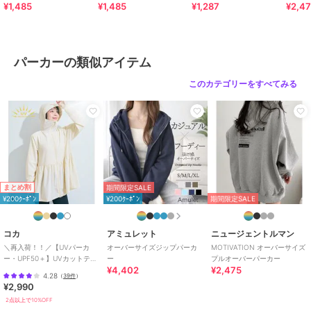
¥1,485
¥1,485
¥1,287
¥2,4
パンツセット
是非、お気に入り登録とブランド登録をしてみてはいかがでしょう
か。
パーカーの類似アイテム
期間限定セール開催中
このカテゴリーをすべてみる
ブランド
ニュージェントルマン
ショップ
ニュージェントルマン
商品カテゴリ
トップス
／
パーカー
性別タイプ
メンズ
トップス
／
パーカー
まとめ割
期間限定SALE
レディース
¥200ｸｰﾎﾟﾝ
¥200ｸｰﾎﾟﾝ
期間限定SALE
トップス
／
パーカー
カラー
ブラック、ダークグレー、ブラウ
コカ
アミュレット
ニュージェントルマン
ン
＼再入荷！！／【UVパーカ
オーバーサイズジップパーカ
MOTIVATION オーバーサイズ
ー・UPF50＋】UVカットティ
ー
プルオーバーパーカー
サイズ
M,L,XL
¥4,402
¥2,475
アードパーカー 全4色
4.28
（
39件
）
¥2,990
素材
ポリエステル100%
2点以上で10%OFF
商品のお取り扱い方法