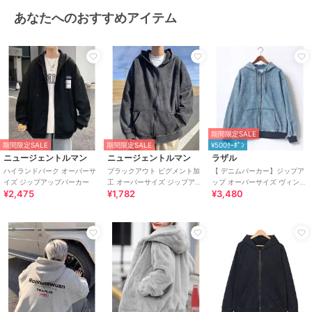
あなたへのおすすめアイテム
期間限定SALE
期間限定SALE
期間限定SALE
¥500ｸｰﾎﾟﾝ
ニュージェントルマン
ニュージェントルマン
ラザル
ハイランドパーク オーバーサ
ブラックアウト ピグメント加
【 デニムパーカー】ジップア
イズ ジップアップパーカー
工 オーバーサイズ ジップアッ
ップ オーバーサイズ ヴィンテ
¥2,475
¥1,782
¥3,480
プパーカー
ージライク ケミカルウォッシ
ュ ショート丈