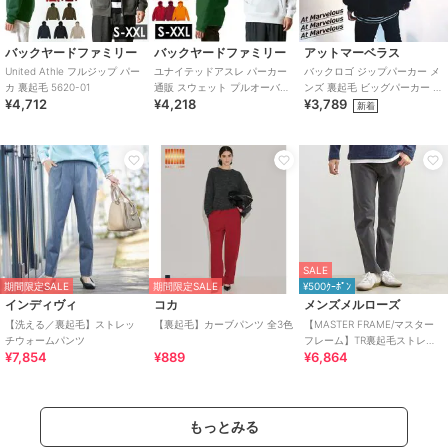
バックヤードファミリー
バックヤードファミリー
アットマーベラス
United Athle フルジップ パー
ユナイテッドアスレ パーカー
バックロゴ ジップパーカー メ
カ 裏起毛 5620-01
通販 スウェット プルオーバー
ンズ 裏起毛 ビッグパーカー ス
¥4,712
¥4,218
¥3,789
裏起毛 メンズ レディース
トリート フード付き 大きいサ
新着
10.0o
イズ
SALE
期間限定SALE
期間限定SALE
¥500ｸｰﾎﾟﾝ
インディヴィ
コカ
メンズメルローズ
【洗える／裏起毛】ストレッ
【裏起毛】カーブパンツ 全3色
【MASTER FRAME/マスター
チウォームパンツ
フレーム】TR裏起毛ストレッ
¥7,854
¥889
¥6,864
チ5ポケットパンツ
もっとみる