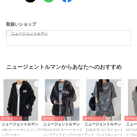
アイテムとなります。
※モニター・環境により実際の商品と多少色味が異なって表示される
場合があります。予めご了承ください。
取扱いショップ
※サンプルで撮影の為、仕様が変更になる可能性がございます。予め
ご了承ください。
※現物時はフード及び見返し部分は一重の仕様になります。予めご了
承ください。
ニュージェントルマンからあなたへのおすすめ
春 夏 秋 冬 オールシーズン ユニセックス オーバーサイズ プチプラ
韓国 トレンド カジュアル ストリート ルーズ Y2K KPOP ダンス ノー
ムコア
【お買い物をお楽しみ頂くちょっとしたポイント！】
■商品のお気に入り登録をすると・・・
完売カラーの再入荷通知、ラスト1点の通知、セールの通知を受け取
ることが出来ます！
期間限定SALE
期間限定SALE
期間限定SALE
期間限定
■ブランドのお気に入り登録をすると・・・
ニュージェントルマン
ニュージェントルマン
ニュージェントルマン
ニュ
新商品や再入荷など、いち早くブランドのお得な情報を受け取ること
HRB オーバーサイズ ジップア
REONCEOK オーバーサイズ
【2点SET】タイダイ セット
MOTI
が出来ます！
ップパーカー
ジップアップ ビッグパーカー
アップ Tシャツ＆ショート
ズ プ