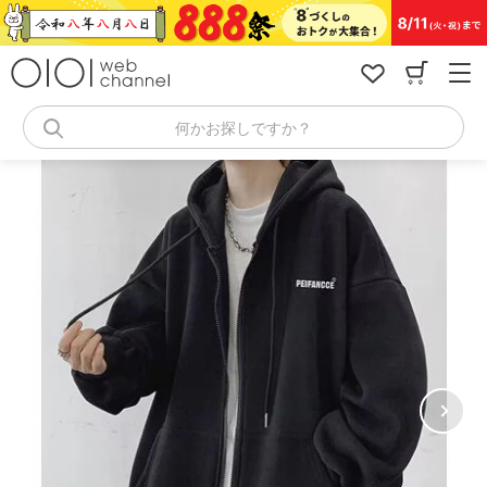
コ
ン
テ
ン
ツ
へ
何かお探しですか？
ス
キ
ッ
プ