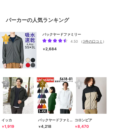
パーカーの人気ランキング
バックヤードファミリー
4.50
（
3件の口コミ
）
2,684
￥
イッカ
バックヤードファミリー
コロンビア
1,919
4,218
8,470
￥
￥
￥