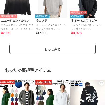
期間限定SALE
期間限定SALE
¥2000ｸｰﾎﾟﾝ
¥1000ｸｰﾎﾟﾝ
ニュージェントルマン
ラコステ
トミー ヒルフィガー
ブラックアウト グラデ ピグメ
オーバーサイズクロックエン
【オンライン限定】オーバー
ント加工 オーバーサイズ トレ
ブレム 半袖スウェット
サイズロゴフーディ
¥2,970
¥17,600
¥9,075
ーナー【セットアップ対応
可】
もっとみる
あったか裏起毛アイテム