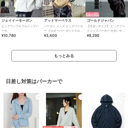
ジェイイーモーガン
アットマーベラス
ゴールドジャパン
ビッグワッフルフルジップパ
パーカー メンズ ビッグパーカ
【大きいサイズ】 ビッグフー
ーカ
ー プルオーバー ボックスロゴ
ドジップパーカー 大きいサイ
¥10,780
¥3,400
¥9,290
ストリート 長袖 大きいサイズ
ズ レディース トップス パーカ
5色
ー 長袖 秋
もっとみる
日差し対策はパーカーで