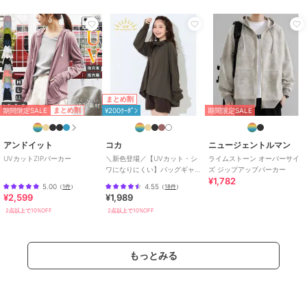
特徴
トップス
カットソー素材
/
ポリエステル素
材
/
無地
/
ワンポイント
/
前面
プリント
/
長袖
/
大きいサイズ
あり
パーカー
まとめ割
期間限定SALE
まとめ割
¥200ｸｰﾎﾟﾝ
期間限定SALE
カットソー素材
/
ポリエステル素
材
/
無地
/
ワンポイント
/
前面
プリント
/
長袖
/
大きいサイズ
アンドイット
コカ
ニュージェントルマン
あり
UVカットZIPパーカー
＼新色登場／【UVカット・シ
ライムストーン オーバーサイ
ワになりにくい】バッグギャ
ズ ジップアップパーカー
原産国
中国製
¥1,782
ザーUVパーカー 全4色
5.00
4.55
（
1件
）
（
18件
）
¥2,599
¥1,989
2点以上で10%OFF
2点以上で10%OFF
もっとみる