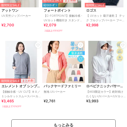
期間限定SALE
まとめ割
期間限定SALE
¥200ｸｰﾎﾟﾝ
期間限定SALE
アットワン
フォートポイント
ロゴス
UV天竺ジップパーカー
【C-FORTPOINT】接触冷感・
【 UVカット 吸汗速乾 】 テッ
UVカット機能付き スタンドカ
ク フルジップパーカー フーデ
¥2,700
¥2,079
¥2,998
ラージップパーカー
ィー レディース メンズ
2点以上で5%OFF
期間限定SALE
まとめ割
エレメント オブ シンプルライフ
バックヤードファミリー
ロペピクニックパサージュ
【接触冷感・UV CUT】８０／
無地 UVパーカー
【WEB限定カラー】絶対焼け
１シルケットスムースパーカ
たくないUVパーカー/UVカッ
¥3,465
¥2,761
¥3,993
ー
ト・接触冷感
2点以上で10%OFF
もっとみる