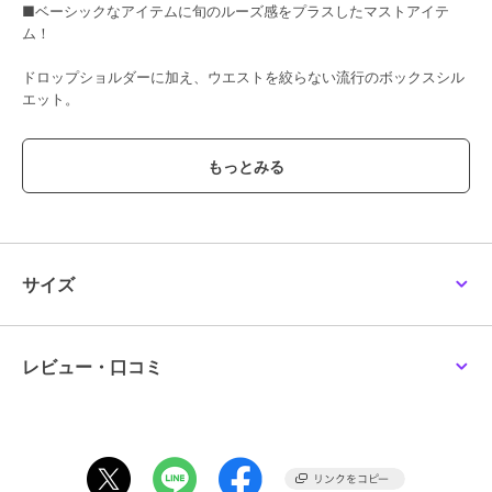
■ベーシックなアイテムに旬のルーズ感をプラスしたマストアイテ
ム！
ドロップショルダーに加え、ウエストを絞らない流行のボックスシル
エット。
生地感は薄手で柔らかな肌触りもポイント。
着回ししやすいベーシックなジップアップパーカーは、合わせるアイ
テム次第で様々なコーディネートを楽しめます。
ワイドパンツやスキニーパンツに合わせて、トレンドのストリートス
タイルを楽しんではいかがでしょうか。
サイズ
ユニセックスなので女の子がルーズに着こなすのもおすすめです！
※サイズ表記の目安
レビュー・口コミ
男性：M/M L/L XL/XL
女性：M/L L/XL XL/XXL
※こちらの商品は海外のメーカーから厳選したセレクト・インポート