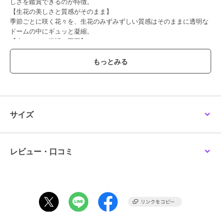
しさを鑑賞できるのが特徴。
【生花の美しさと質感がそのまま】
季節ごとに咲く花々を、生花のみずみずしい質感はそのままに透明な
ドームの中にギュッと凝縮。
【水やりやお世話は不要】
ガラスドームで覆われているので、お花がホコリで汚れる心配がな
く、水やりや水換えも一切不要。
【仏壇のお手入れも手間いらず】
お花が枯れずに長持ちするため、仏壇の前棚（ぜんだな）や経机を汚
さずにいつでも清潔。
【ナチュラルな木製台座】
清潔感溢れる白木の台座とシックな黒色の台座。仏壇や雰囲気に合わ
サイズ
せて自在にコーディネート。
【大切な方の好きなお花を】
季節の風物詩を、気持ち華やぐ彩りで。お気に入りの花が凛と咲き誇
る、種類豊富なラインナップ。
レビュー・口コミ
【故人の面影に寄り添う彩り】
お供えする人の心もホッと安らぐ。故人を偲ぶ気持ちに寄り添う、温
もり溢れるアレンジメント。
お取り扱いの際は、商品やパッケージなどに記載されている品質表
示、アテンションタグ、ご使用上の注意事項などを必ずご確認下さ
い。
本来の目的以外にはご使用にならないで下さい。