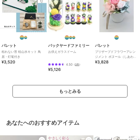
パレット
バックヤードファミリー
パレット
枯れない苔 枯山水キット 鳥
お供えガラスドーム
プリザーブドフラワーアレン
居・灯篭付き
ジメント ボヌール（しあわ
¥3,520
¥3,828
せ） ピンク
4.50
（
2件
）
¥5,126
もっとみる
あなたへのおすすめアイテム