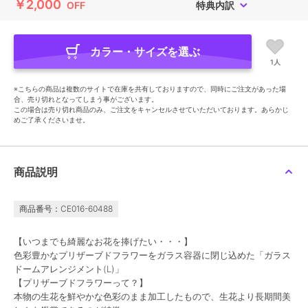
￥2,000
OFF
特典内訳
カラー・サイズを選ぶ
1人
※こちらの商品は複数のサイトで在庫を共有しておりますので、同時にご注文があった場
合、売り切れとなってしまう事がございます。
この場合は売り切れ商品のみ、ご注文をキャンセルさせていただいております。あらかじ
めご了承くださいませ。
商品説明
商品番号：CE016-60488
【いつまでも綺麗なお花を捧げたい・・・】
色彩豊かなプリザーブドフラワーをガラス容器に閉じ込めた「ガラス
ドームアレンジメント(L)」
【プリザーブドフラワーって？】
本物の生花を鮮やかな色彩のまま加工したもので、生花より長期間美