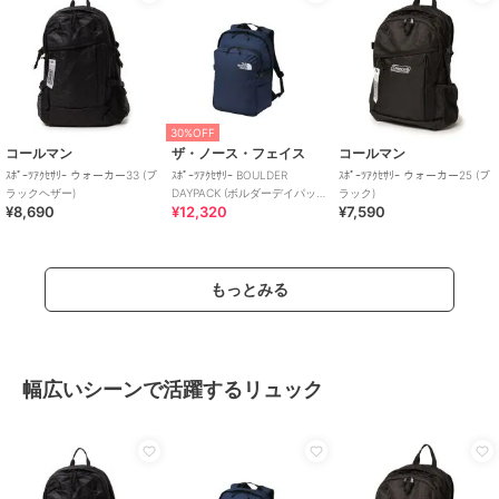
30%OFF
コールマン
ザ・ノース・フェイス
コールマン
ｽﾎﾟｰﾂｱｸｾｻﾘｰ ウォーカー33 (ブ
ｽﾎﾟｰﾂｱｸｾｻﾘｰ BOULDER
ｽﾎﾟｰﾂｱｸｾｻﾘｰ ウォーカー25 (ブ
ラックヘザー)
DAYPACK (ボルダーデイパッ
ラック)
¥8,690
¥12,320
¥7,590
ク)
もっとみる
幅広いシーンで活躍するリュック