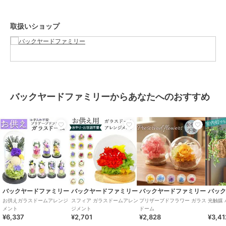
カメラやモニターの性質により、画像と実物の色の違いがある場合が
ございますのでご理解願います。
取扱いショップ
ブランド
バックヤードファミリー
ショップ
バックヤードファミリー
商品カテゴリ
ギフト用品
／
プリザーブドフラ
ワー
バックヤードファミリーからあなたへのおすすめ
カラー
藤乃/パープル、紫音/イエロー、
花重/ピンク、花織/ホワイト、真
帆/ピンク、瑞樹/ホワイト、架純/
イエロー、静流/ブルー、羽叶/パ
ープル、日和/イエロー、桃音/ピ
ンク、芽吹/グリーン、ひなた
サイズ
【即日発送】ガラスドーム
素材
ガラス、木、ブリザードフラワー
バックヤードファミリー
バックヤードファミリー
バックヤードファミリー
バッ
お供えガラスドームアレンジ
スフィア ガラスドームアレン
プリザーブドフラワー ガラス
光触媒
商品のお取り扱い方法
メント
ジメント
ドーム
¥6,337
¥2,701
¥2,828
¥3,41
原産国
中国