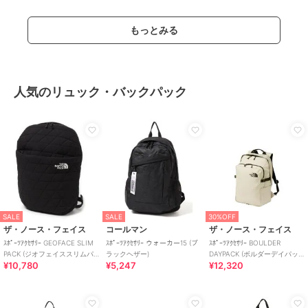
もっとみる
人気のリュック・バックパック
SALE
SALE
30%OFF
ザ・ノース・フェイス
コールマン
ザ・ノース・フェイス
ｽﾎﾟｰﾂｱｸｾｻﾘｰ GEOFACE SLIM
ｽﾎﾟｰﾂｱｸｾｻﾘｰ ウォーカー15 (ブ
ｽﾎﾟｰﾂｱｸｾｻﾘｰ BOULDER
PACK (ジオフェイススリムパ
ラックヘザー)
DAYPACK (ボルダーデイパッ
¥10,780
¥5,247
¥12,320
ック)
ク)