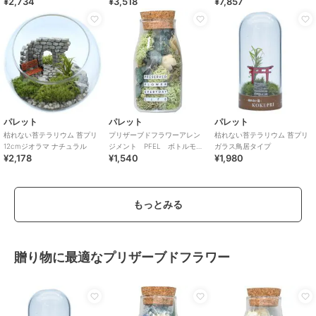
¥2,734
¥3,518
¥7,857
パレット
パレット
パレット
枯れない苔テラリウム 苔プリ
プリザーブドフラワーアレン
枯れない苔テラリウム 苔プリ
12cmジオラマ ナチュラル
ジメント PFEL ボトルモ
ガラス鳥居タイプ
¥2,178
¥1,540
¥1,980
ス アイスランドモス モスグ
リーン
もっとみる
贈り物に最適なプリザーブドフラワー