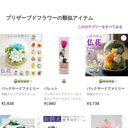
プリザーブドフラワーの類似アイテム
このカテゴリーをすべてみる
バックヤードファミリー
パレット
バックヤードファミリー
和風スフィアガラスドーム
プリザーブドフラワー バラ１
和風ガラスドーム
本クリアケース入り（スクエ
¥2,838
¥1,980
¥3,738
ア）ブライトピンク