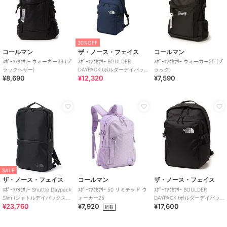
30%OFF
コールマン
ザ・ノース・フェイス
コールマン
ｽﾎﾟｰﾂｱｸｾｻﾘｰ ウォーカー33 (ブ
ｽﾎﾟｰﾂｱｸｾｻﾘｰ BOULDER
ｽﾎﾟｰﾂｱｸｾｻﾘｰ ウォーカー25 (ブ
ラックヘザー)
DAYPACK (ボルダーデイパッ
ラック)
¥8,690
¥12,320
¥7,590
ク)
SALE
ザ・ノース・フェイス
コールマン
ザ・ノース・フェイス
ｽﾎﾟｰﾂｱｸｾｻﾘｰ Shuttle Daypack
ｽﾎﾟｰﾂｱｸｾｻﾘｰ 50 リミテッド ウ
ｽﾎﾟｰﾂｱｸｾｻﾘｰ BOULDER
Slim (シャトルデイパックスリ
ォーカー25
DAYPACK (ボルダーデイパッ
¥23,760
¥7,920
¥17,600
ム)
ク)
新着