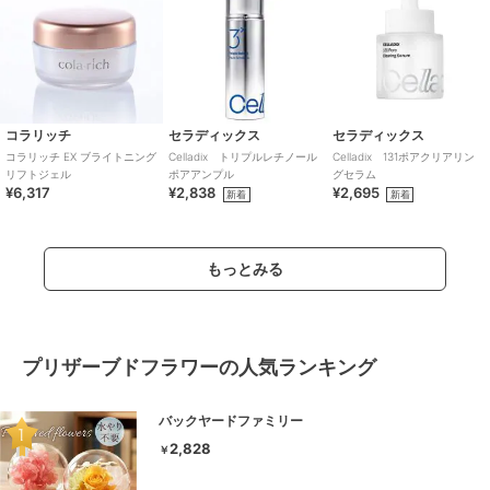
コラリッチ
セラディックス
セラディックス
コラリッチ EX ブライトニング
Celladix トリプルレチノール
Celladix 131ポアクリアリン
リフトジェル
ポアアンプル
グセラム
¥6,317
¥2,838
¥2,695
新着
新着
もっとみる
プリザーブドフラワーの人気ランキング
バックヤードファミリー
2,828
￥