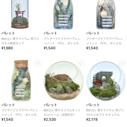
パレット
パレット
パレット
枯れない苔テラリウム 苔プリ
プリザーブドフラワーアレン
プリザーブドフラワーアレン
ガラス鳥居タイプ
ジメント PFEL ボトルモ
ジメント PFEL ボトルモ
¥1,980
¥1,540
¥1,540
ス アイスランドパウダーブ
ス アイスランドモス ネイビ
ルー
ーグリーン
パレット
パレット
パレット
プリザーブドフラワーアレン
枯れない苔テラリウムキット
枯れない苔テラリウム 苔プリ
ジメント PFEL ボトルモ
12cmドーム（石段付き)
12cmジオラマ ナチュラル
¥1,540
¥2,530
¥2,178
ス アイスランドモス モスグ
リーン