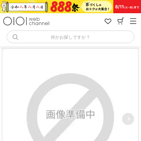
コ
ン
テ
ン
ツ
へ
何かお探しですか？
ス
キ
ッ
プ