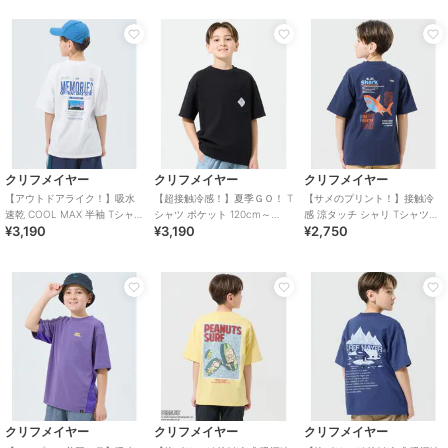
クリフメイヤー
クリフメイヤー
クリフメイヤー
【アウトドアライク！】吸水
【超接触冷感！】夏季ＧＯ！ T
【サメのプリント！】接触冷
速乾 COOL MAX 半袖 Tシャツ
シャツ ポケット 120cm～
感 涼タッチ シャリ Tシャツ
¥3,190
¥3,190
¥2,750
120cm～170cm
170cm
120cm～170cm
クリフメイヤー
クリフメイヤー
クリフメイヤー