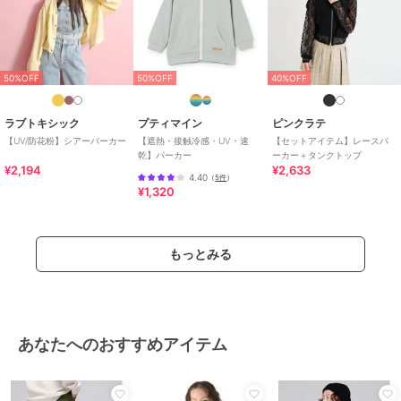
「わたしは焚き火でマシュマロ焼く！」と子供たちが嬉しそうにして
いる、
そんな光景が日常に溢れるようにしていきたい。
50%OFF
50%OFF
40%OFF
クリフメイヤーに着替えたら、それは待ちに待った週末の合図。
ラブトキシック
プティマイン
ピンクラテ
【UV/防花粉】シアーパーカー
【遮熱・接触冷感・UV・速
【セットアイテム】レースパ
家族との特別な時間を当たり前に。
乾】パーカー
ーカー＋タンクトップ
¥2,194
¥2,633
4.40
（
5件
）
クリフメイヤーの「General Wear for FAMILY CAMP!!」にはそんな
¥1,320
想いが込められています。
この商品は無料ギフトサービスの対象商品です
もっとみる
>>無料ギフトサービスについての詳細はこちら
ブランド
クリフメイヤー
ショップ
クリフメイヤー
あなたへのおすすめアイテム
商品カテゴリ
トップス
／
パーカー
性別タイプ
ボーイズ