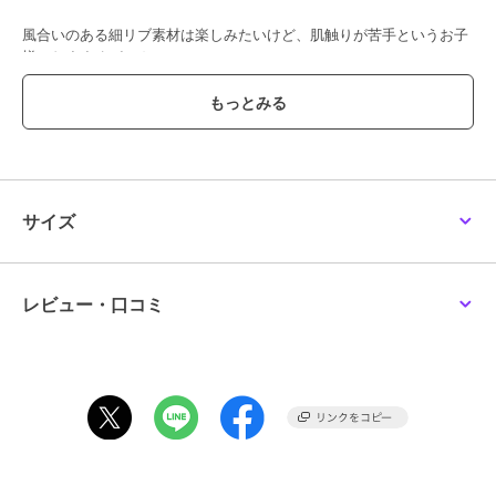
風合いのある細リブ素材は楽しみたいけど、肌触りが苦手というお子
様におすすめパーカー！
表裏の両面違う素材を使用しています。
直接、肌が触れる裏は凹凸がない平坦な編み目にしてさらっと快適な
着心地！
サイズ
胸のロゴ刺しゅうと袖のタグがワンポイントに！
レビュー・口コミ
シンプルデザインなので着まわしやすく、どんなアイテムとも相性抜
群です
季節の変わり目の羽織りアイテムとしてはもちろん、