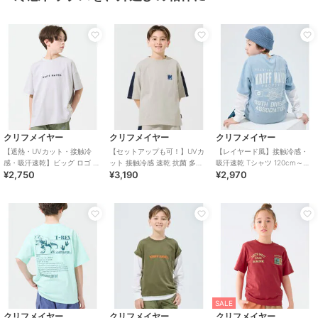
クリフメイヤー
クリフメイヤー
クリフメイヤー
【遮熱・UVカット・接触冷
【セットアップも可！】UVカ
【レイヤード風】接触冷感・
感・吸汗速乾】ビッグ ロゴ T
ット 接触冷感 速乾 抗菌 多機
吸汗速乾 Tシャツ 120cm～
¥2,750
¥3,190
¥2,970
シャツ 120cm～170cm
能 Ｔシャツ 120cm～170cm
170cm
SALE
クリフメイヤー
クリフメイヤー
クリフメイヤー