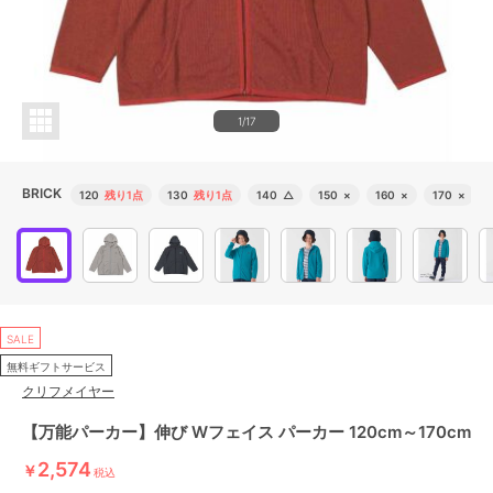
1/17
BRICK
120
残り1点
130
残り1点
140
△
150
×
160
×
170
×
SALE
無料ギフトサービス
クリフメイヤー
【万能パーカー】伸び Wフェイス パーカー 120cm～170cm
2,574
￥
税込