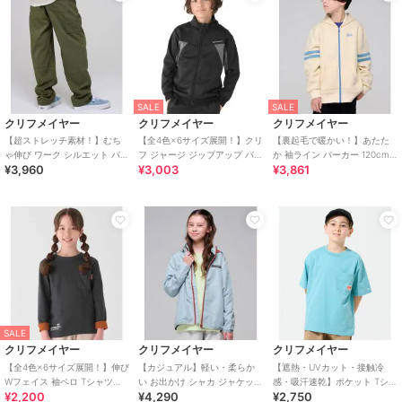
トップス
／
パーカー
ガールズ
トップス
／
パーカー
カラー
BRICK、GRAY、CHARCOAL、T
URQUOISE
SALE
SALE
サイズ
120,130,140,150,160,170
クリフメイヤー
クリフメイヤー
クリフメイヤー
素材
本体: ポリエステル65% 綿35% リ
【超ストレッチ素材！】むち
【全4色×6サイズ展開！】クリ
【裏起毛で暖かい！】あたた
ゃ伸び ワーク シルエット パン
フ ジャージ ジップアップ パー
か 袖ライン パーカー 120cm
ブ: ポリエステル65% 綿32% ポリ
¥3,960
¥3,003
¥3,861
ツ 120cm～170cm
カー 120cm～170cm
～170cm
ウレタン3% パイピング: ナイロン
82% ポリウレタン18%
商品のお取り扱い方法
お手入れ
洗濯機
原産国
中国
SALE
クリフメイヤー
クリフメイヤー
クリフメイヤー
【全4色×6サイズ展開！】伸び
【カジュアル】軽い・柔らか
【遮熱・UVカット・接触冷
Wフェイス 袖ペロ Tシャツ
い お出かけ シャカ ジャケット
感・吸汗速乾】ポケット Tシャ
¥2,200
¥4,290
¥2,750
120cm～170cm
120cm～170cm
ツ 120cm～170cm