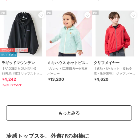
PR
PR
PR
22%OFF
まとめ割
¥500ｸｰﾎﾟﾝ
ラギッドマウンテン
ミキハウス ホットビスケッツ
クリフメイヤー
【RAGGED MOUNTAIN】
[UVカット]二重織ガーゼ素材
【遮熱・UVカット・接触冷
BERLIN KIDS リップストップ
パーカー
感・吸汗速乾】 ジップ パーカ
ポケッタブルパーカー 撥水
ー 120cm～170cm
4,242
13,200
4,620
¥
¥
¥
2点以上で5%OFF
もっとみる
冷感トップスを、外遊びの相棒に