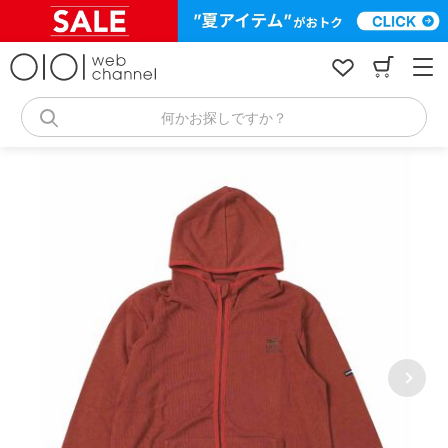
コ
ン
テ
ン
ツ
へ
何かお探しですか？
ス
キ
ッ
プ