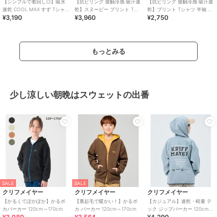
【シンプルで着回し◎】吸水
【抗ピリング 接触冷感 吸汗速
【抗ピリング 接触冷感 吸汗速
速乾 COOL MAX すず Tシャツ
乾】スヌーピー プリント Tシ
乾】プリント Tシャツ 半袖 北
¥3,190
¥3,960
¥2,750
半袖 120cm～170cm
ャツ サーフ 120cm～170cm
極 120cm～170cm
もっとみる
少し涼しい朝晩はスウェットの出番
SALE
SALE
クリフメイヤー
クリフメイヤー
クリフメイヤー
【かるくてぽかぽか】かるポ
【裏起毛で暖かい！】かるポ
【カジュアル】速乾・軽量 テ
カパーカー 120cm～170cm
カ パーカー 120cm～170cm
ック ジップパーカー 120cm～
170cm