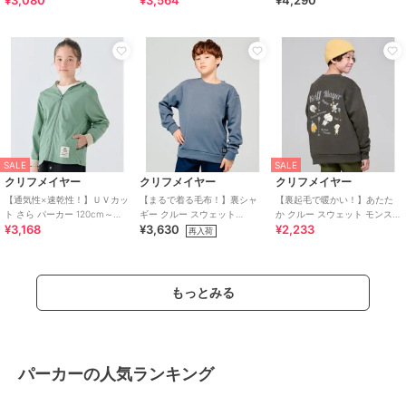
¥3,080
¥3,564
¥4,290
SALE
SALE
クリフメイヤー
クリフメイヤー
クリフメイヤー
【通気性×速乾性！】ＵＶカッ
【まるで着る毛布！】裏シャ
【裏起毛で暖かい！】あたた
ト さら パーカー 120cm～
ギー クルー スウェット
か クルー スウェット モンスタ
¥3,168
¥3,630
¥2,233
170cm
120cm～170cm
ー 120cm～170cm
再入荷
もっとみる
パーカーの人気ランキング