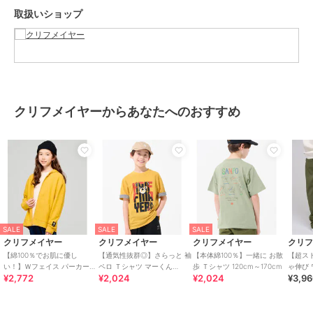
学校・保育園など室内での防寒着としてもちょうどいい◎
取扱いショップ
1枚あると重宝する秋冬シーズンの万能アイテムです。
クリフメイヤーからあなたへのおすすめ
------------------------------------------
シルエット：スタンダード
生地の厚さ：普通
透け感：なし
SALE
SALE
SALE
クリフメイヤー
クリフメイヤー
クリフメイヤー
クリ
伸縮性：ややあり
【綿100％でお肌に優し
【通気性抜群◎】さらっと 袖
【本体綿100％】一緒に お散
【超ス
い！】Ｗフェイス パーカー
ペロ Ｔシャツ マーくん
歩 Ｔシャツ 120cm～170cm
ゃ伸び 
¥2,772
¥2,024
¥2,024
¥3,9
120cm～170cm
120cm～170cm
ンツ 12
ケア方法：洗濯機洗い可（ネット使用）
------------------------------------------