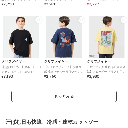
¥2,750
¥2,970
¥2,277
120cm～170cm
～170cm
袖 120cm～170cm
クリフメイヤー
クリフメイヤー
クリフメイヤー
【超接触冷感！】夏季ＧＯ！ T
【サメのプリント！】接触冷
【抗ピリング 接触冷感 吸汗速
シャツ ポケット 120cm～
感 涼タッチ シャリ Tシャツ
乾】スヌーピー プリント Tシ
¥3,190
¥2,750
¥3,960
170cm
120cm～170cm
ャツ サーフ 120cm～170cm
もっとみる
汗ばむ日も快適、冷感・速乾カットソー