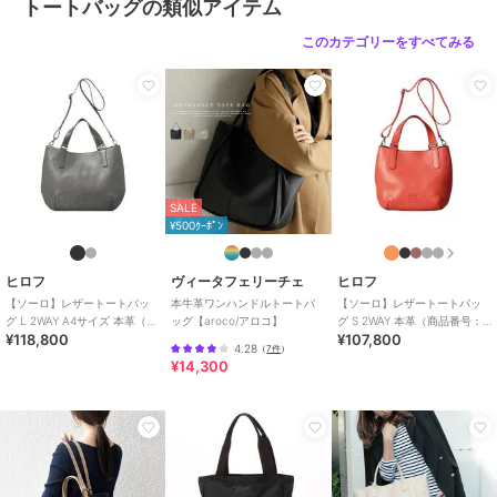
ビター（２４３）
トートバッグの類似アイテム
サイズ
０３（Ａ４）
このカテゴリーをすべてみる
素材
外側：牛革（クロモH） 内側：豚
革（スエード）
商品のお取り扱い方法
特徴
バッグ
本革
/
無地
/
ロゴ
/
ビジネス
/
カジュアル
/
就活
/
Ａ４収納可
SALE
/
旅行・出張対応
¥500ｸｰﾎﾟﾝ
トートバッグ
ヒロフ
ヴィータフェリーチェ
ヒロフ
本革
/
無地
/
ロゴ
/
ビジネス
/
【ソーロ】レザートートバッ
本牛革ワンハンドルトートバ
【ソーロ】レザートートバッ
カジュアル
/
就活
/
Ａ４収納可
グ L 2WAY A4サイズ 本革（商
ッグ【aroco/アロコ】
グ S 2WAY 本革（商品番号：
/
旅行・出張対応
¥118,800
¥107,800
品番号：P25-20435）
P25-20434）
4.28
（
7件
）
¥14,300
原産国
イタリア製