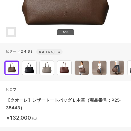
1/33
ビター（２４３）
０３（Ａ４）
○
ヒロフ
【クオーレ】レザートートバッグ L 本革（商品番号：P25-
35443）
132,000
￥
税込