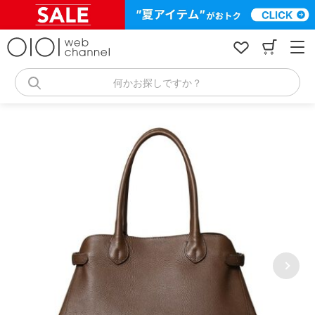
コ
ン
テ
ン
ツ
へ
何かお探しですか？
ス
キ
ッ
プ