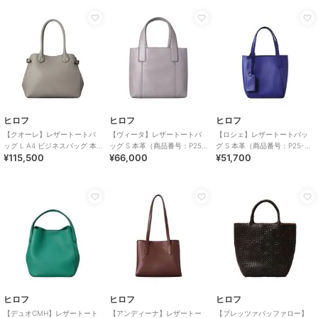
ヒロフ
ヒロフ
ヒロフ
【クオーレ】レザートートバ
【ヴィータ】レザートートバ
【ロシェ】レザートートバッ
ッグ L A4 ビジネスバッグ 本
ッグ S 本革（商品番号：P25-
グ S 本革（商品番号：P25-
¥115,500
¥66,000
¥51,700
革（商品番号：P25－35642）
20310）
30903）
ヒロフ
ヒロフ
ヒロフ
【デュオCMH】レザートート
【アンディーナ】レザートー
【ブレッツァバッファロー】