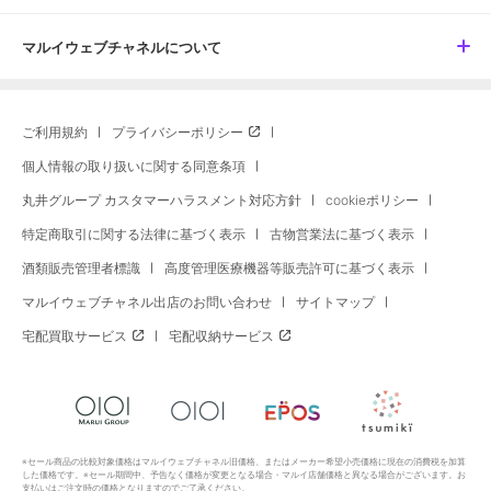
マルイウェブチャネルについて
ご利用規約
プライバシーポリシー
個人情報の取り扱いに関する同意条項
丸井グループ カスタマーハラスメント対応方針
cookieポリシー
特定商取引に関する法律に基づく表示
古物営業法に基づく表示
酒類販売管理者標識
高度管理医療機器等販売許可に基づく表示
マルイウェブチャネル出店のお問い合わせ
サイトマップ
宅配買取サービス
宅配収納サービス
※セール商品の比較対象価格はマルイウェブチャネル旧価格、またはメーカー希望小売価格に現在の消費税を加算
した価格です。※セール期間中、予告なく価格が変更となる場合・マルイ店舗価格と異なる場合がございます。お
支払いはご注文時の価格となりますのでご了承ください。