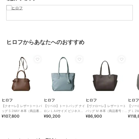
合わせることで、カジュアルながらも凛とした印象を与えます。
※商品ご購入時にお渡しするお買上げ証明書にお取り扱い上のご注意
とお手入れについての表示がございますのでよくお読みください。
ヒロフからあなたへのおすすめ
※照明の関係により、実際よりも色味が違って見える場合がありま
す。また、パソコン・スマートフォンなどの環境により、若干製品と
画像のカラーが異なる場合もございます。
重量:約1 235g(サンプルサイズ)
ブランド
ヒロフ
ショップ
ヒロフ
ヒロフ
ヒロフ
ヒロフ
ヒロ
商品カテゴリ
バッグ
／
トートバッグ
【クオーレ】レザートートバ
【リベロ】トートバッグ ナイ
【ヴァローレ】レザートート
【ソー
ッグ S 2WAY 本革（商品番
ロン L A4サイズ ビジネスバ
バッグ M 本革（商品番号：
グ L 2
性別タイプ
レディース
¥107,800
¥90,200
¥86,900
¥118,
号：P25-35442）
ッグ（商品番号：P25-
P25-35313）
（商品番
バッグ
／
トートバッグ
39316）
カラー
シェード（２１５）、ツンドラ
（７１０）、ミンク（５６４）、