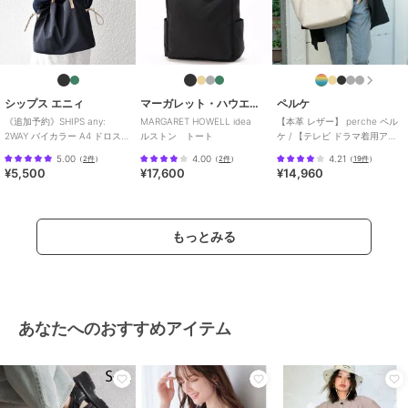
シップス エニィ
マーガレット・ハウエル アイデア
ペルケ
《追加予約》SHIPS any:
MARGARET HOWELL idea
【本革 レザー】 perche ペル
2WAY バイカラー A4 ドロスト
ルストン トート
ケ / 【テレビ ドラマ着用アイ
トート バッグ
テム】牛革ドット刺繍トート
5.00
4.00
4.21
（
2件
）
（
2件
）
（
19件
）
バッグ
¥5,500
¥17,600
¥14,960
もっとみる
あなたへのおすすめアイテム