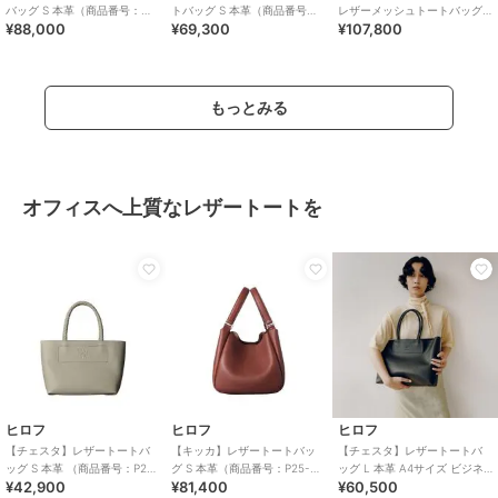
バッグ S 本革（商品番号：
トバッグ S 本革（商品番号：
レザーメッシュトートバッグ
¥88,000
¥69,300
¥107,800
P25-35434）
P25－35542）
M 本革 ステッチ（商品番号：
P25-30413）
もっとみる
オフィスへ上質なレザートートを
ヒロフ
ヒロフ
ヒロフ
【チェスタ】レザートートバ
【キッカ】レザートートバッ
【チェスタ】レザートートバ
ッグ S 本革 （商品番号：P25
グ S 本革（商品番号：P25-
ッグ L 本革 A4サイズ ビジネ
¥42,900
¥81,400
¥60,500
－30530）
35662）
スバッグ ※WEB限定（商品番