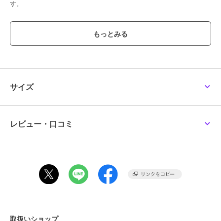
す。
●ポケット：内側 パッチポケット×1 ジッパーポケット×1
●マグネット開閉
●裏地：ピッグスエード
※裏地のカラーは商品のカラーによって異なります。
【おすすめのご使用シーン】
A4もすっきり収納ができるため通勤、習い事、ビジネスシーンに。
サイズ
【素材】
『CMH（クロモエイチ）』
牛革、クロームなめし、小シボ型押し。
レビュー・口コミ
しなやかで伸縮性が高い、14ヵ月以下の小さなメス牛のみを使用。
質感はヒロフの定番オリジナル素材「ソフトバケッタ」よりもマット
で落ち着いた印象に。
小さなシボを型押し加工する事で革の表情も均一化され、上品で端正
な印象の素材に仕上げました。
【グループについて】
イタリア語で「芯」、という意味の「クオーレ」は「芯が強く媚びな
い、凛としている女性」をイメージしてデザインされました。
取扱いショップ
ファブリックストラップのカジュアルさと、良質なCMHレザーを組み