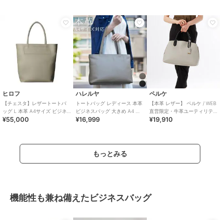
号：P25－30500）
ヒロフ
ハレルヤ
ペルケ
【チェスタ】レザートートバ
トートバッグ レディース 本革
【本革 レザー】 ペルケ / WEB
ッグ L 本革 A4サイズ ビジネ
ビジネスバッグ 大きめ A4 大
直営限定・牛革ユーティリテ
¥55,000
¥16,999
¥19,910
スバッグ（商品番号：P25-
容量 軽量 おしゃれ
ィA4・2wayトートバッグ
30009）
もっとみる
機能性も兼ね備えたビジネスバッグ