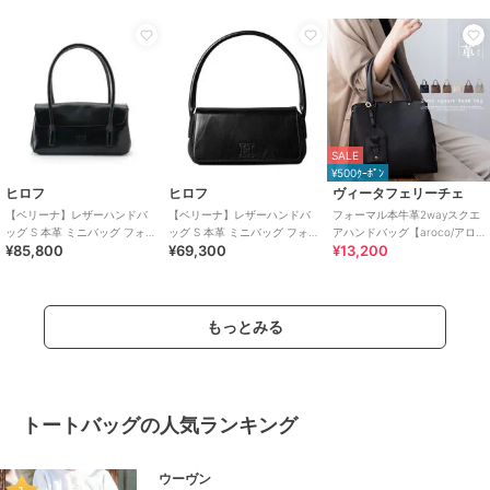
SALE
¥500ｸｰﾎﾟﾝ
ヒロフ
ヒロフ
ヴィータフェリーチェ
【ベリーナ】レザーハンドバ
【ベリーナ】レザーハンドバ
フォーマル本牛革2wayスクエ
ッグ S 本革 ミニバッグ フォー
ッグ S 本革 ミニバッグ フォー
アハンドバッグ【aroco/アロ
¥85,800
¥69,300
¥13,200
マルバッグ（商品番号：P25-
マルバッグ（商品番号：P25-
コ】セレモニー向け
10402）
10400）
もっとみる
トートバッグの人気ランキング
ウーヴン