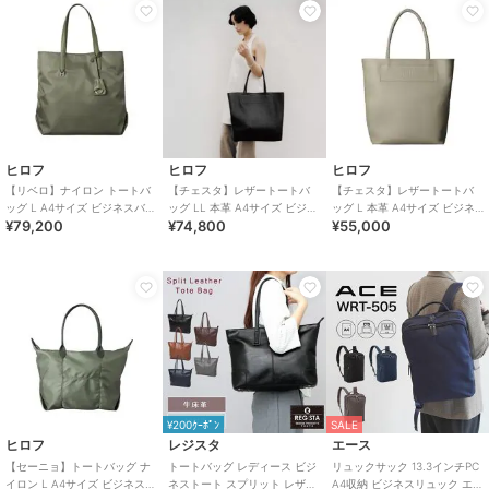
ヒロフ
ヒロフ
ヒロフ
【リベロ】ナイロン トートバ
【チェスタ】レザートートバ
【チェスタ】レザートートバ
ッグ L A4サイズ ビジネスバッ
ッグ LL 本革 A4サイズ ビジネ
ッグ L 本革 A4サイズ ビジネ
¥79,200
¥74,800
¥55,000
グ（商品番号：P25-39314）
スバッグ ※WEB限定（商品番
スバッグ（商品番号：P25-
号：P25－30630）
30009）
¥200ｸｰﾎﾟﾝ
SALE
ヒロフ
レジスタ
エース
【セーニョ】トートバッグ ナ
トートバッグ レディース ビジ
リュックサック 13.3インチPC
イロン L A4サイズ ビジネスバ
ネストート スプリット レザー
A4収納 ビジネスリュック エー