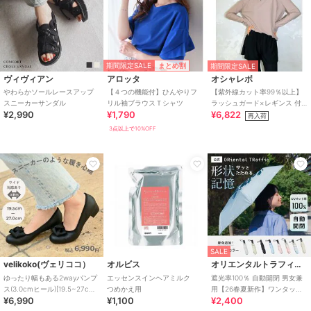
期間限定SALE
まとめ割
期間限定SALE
ヴィヴィアン
アロッタ
オシャレボ
やわらかソールレースアップ
【４つの機能付】ひんやりフ
【紫外線カット率99％以上】
スニーカーサンダル
リル袖ブラウスＴシャツ
ラッシュガード×レギンス 付
¥2,990
¥1,790
¥6,822
き タンキニ
再入荷
3点以上で10%OFF
SALE
velikoko(ヴェリココ）
オルビス
オリエンタルトラフィック
ゆったり幅もある2wayパンプ
エッセンスインヘアミルク
遮光率100％ 自動開閉 男女兼
ス(3.0cmヒール)[19.5~27cm]
つめかえ用
用【26春夏新作】ワンタッチ
¥6,990
¥1,100
¥2,400
ラクチンきれいシューズ
晴雨兼用 折りたたみ傘 /G-
0601