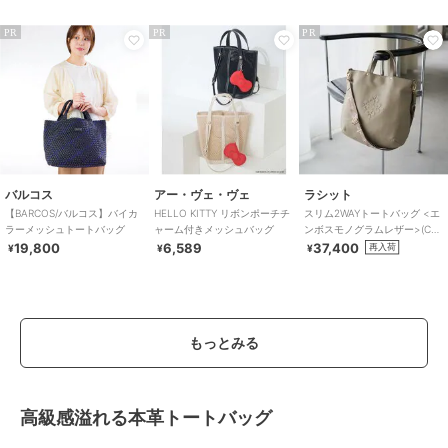
PR
PR
PR
バルコス
アー・ヴェ・ヴェ
ラシット
【BARCOS/バルコス】バイカ
HELLO KITTY リボンポーチチ
スリム2WAYトートバッグ <エ
ラーメッシュトートバッグ
ャーム付きメッシュバッグ
ンボスモノグラムレザー>(CE-
1611)
19,800
6,589
37,400
再入荷
¥
¥
¥
もっとみる
高級感溢れる本革トートバッグ