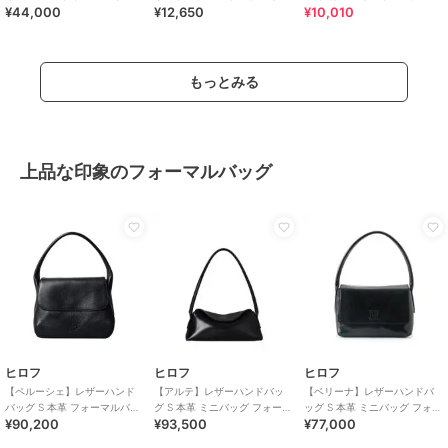
¥44,000
¥12,650
¥10,010
ッグ（商品番号：P25－
牛床革
ス ACE WRT-505
39642）
もっとみる
上品な印象のフォーマルバッグ
ヒロフ
ヒロフ
ヒロフ
【ペルーシェ】レザーハンド
【アルテ】レザーハンドバッ
【ベリーナ】レザーハンドバ
バッグ S 本革 フォーマルバッ
グ S 本革 ミニバッグ フォーマ
ッグ S 本革 ミニバッグ フォー
¥90,200
¥93,500
¥77,000
グ（商品番号：P25-20708）
ルバッグ（商品番号：P25－
マルバッグ（商品番号：P25-
10526）
10401）