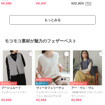
¥4,590
¥4,491
¥20,900
予約
もっとみる
モコモコ素材が魅力のフェザーベスト
期間限定SALE
期間限定SALE
¥200ｸｰﾎﾟﾝ
期間限定SALE
ブージュルード
ヴィータフェリーチェ
アー・ヴェ・ヴェ
フェザーショートベスト
フェザーヤーンVネックニット
【前後2WAY】リボンフェザー
ベスト【aroco/アロコ】
ヤーンベスト
¥3,465
¥3,564
¥2,964