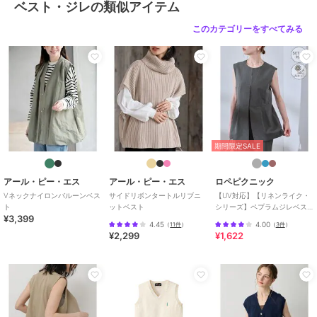
ベスト・ジレの類似アイテム
このカテゴリーをすべてみる
期間限定SALE
アール・ピー・エス
アール・ピー・エス
ロペピクニック
Vネックナイロンバルーンベス
サイドリボンタートルリブニ
【UV対応】【リネンライク・
ト
ットベスト
シリーズ】ペプラムジレベス
¥3,399
ト/通勤・セットアップ対応
4.45
4.00
（
11件
）
（
3件
）
¥2,299
¥1,622