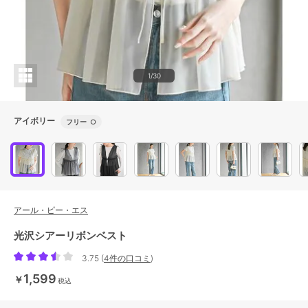
1/30
アイボリー
フリー
○
アール・ピー・エス
光沢シアーリボンベスト
3.75
(
4件の口コミ
)
1,599
￥
税込