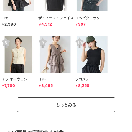
コカ
ザ・ノース・フェイス
ロペピクニック
2,990
4,312
997
￥
￥
￥
ミラ オーウェン
ミル
ラコステ
7,700
3,465
8,250
￥
￥
￥
もっとみる