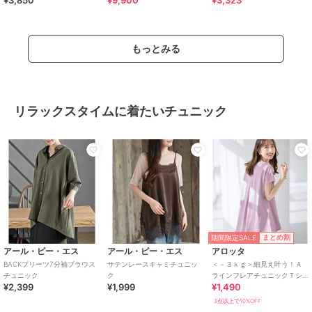
もっとみる
リラックスタイムに着たいチュニック
期間限定SALE
まとめ割
アール・ピー・エス
アール・ピー・エス
アロッタ
BACKプリーツ7分袖ブラウス
サテンレースキャミチュニッ
＜－３ｋｇ＞細見え叶う！Ａ
チュニック
ク
ラインフレアチュニックＴシ
¥2,399
¥1,999
¥1,490
ャツ
3点以上で10%OFF