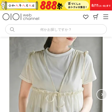
コ
ン
テ
ン
ツ
へ
何かお探しですか？
ス
キ
ッ
プ