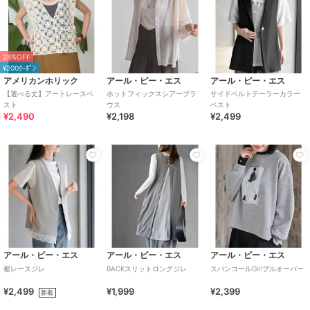
28%OFF
¥200ｸｰﾎﾟﾝ
アメリカンホリック
アール・ピー・エス
アール・ピー・エス
【選べる丈】アートレースベ
ホットフィックスシアーブラ
サイドベルトテーラーカラー
スト
ウス
ベスト
¥2,490
¥2,198
¥2,499
アール・ピー・エス
アール・ピー・エス
アール・ピー・エス
裾レースジレ
BACKスリットロングジレ
スパンコールGirlプルオーバー
¥2,499
¥1,999
¥2,399
新着