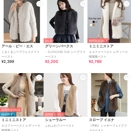
SALE
期間限定SALE
アール・ピー・エス
グリーンパークス
ミニミニストア
くるくるシープフェイクファ
・ELENCARE DUE シープファ
エコファーベスト レディース
ーベスト
ーベスト
韓国風ベスト
¥2,399
¥2,200
¥2,789
期間限定SALE
¥500ｸｰﾎﾟﾝ
期間限定SALE
ミニミニストア
シューラルー
スローブ イエナ
エコファーベスト レディース
ふわふわファーベスト
《予約》シャギーフェイクフ
韓国風ベスト
ァーベスト