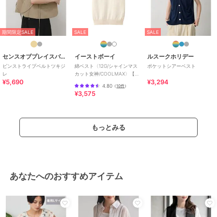
期間限定SALE
SALE
SALE
センスオブプレイスバイアーバンリサーチ
イーストボーイ
ルスークホリデー
ピンストライプベルトツキジ
綿ベスト〈12G/シャインマス
ポケットシアーベスト
レ
カット女神/COOLMAX〉【ス
¥5,690
¥3,294
クール】【学生】【通学】
4.80
（
10件
）
【学校】
¥3,575
もっとみる
あなたへのおすすめアイテム