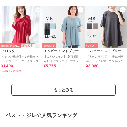
期間限定SALE
まとめ割
30%OFF
40%OFF
アロッタ
エムビー ミントブリーズ
エムビー ミントブリーズ
＜６つの機能付＞７分袖Ａラ
【大きいサイズ】【WEB限
【大きいサイズ】【汗染み軽
インフレアチュニックブラウ
定】 ドロストスリーブチュニ
減】ドライ天竺ラウンドヘム
¥1,490
¥5,775
¥3,960
ス
ック
チュニック
3点以上で10%OFF
もっとみる
ベスト・ジレの人気ランキング