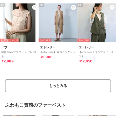
PR
PR
PR
期間限定SALE
50%OFF
50%OFF
バブ
エトレリー
エトレリー
前後2WAYフラワーレースベス
【etre relie】 麻混ロングジレ
【etre relie】スラブドビーベ
ト
スト
9,900
¥
2,989
12,650
¥
¥
もっとみる
ふわもこ質感のファーベスト