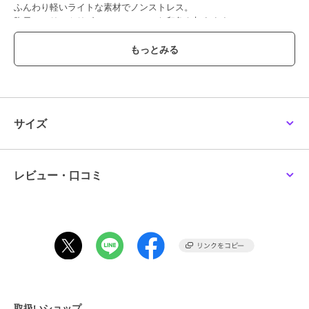
ふんわり軽いライトな素材でノンストレス。
胸元のフリルやリボンでフェミニンな印象を与えます。
肩のリボンを絞ればシャーリングデザインに。
※再入荷の場合、生産時期が異なるため色・素材・サイズ・デザイン
等多少異なる場合がございますので予めご了承ください
裏地なし
伸縮性なし
サイズ
薄手
前開きリボン結び
肩リボン調節可
洗濯：手洗い可
レビュー・口コミ
ブランド
アール・ピー・エス
ショップ
アール・ピー・エス
商品カテゴリ
トップス
／
ベスト・ジレ
性別タイプ
レディース
トップス
／
ベスト・ジレ
取扱いショップ