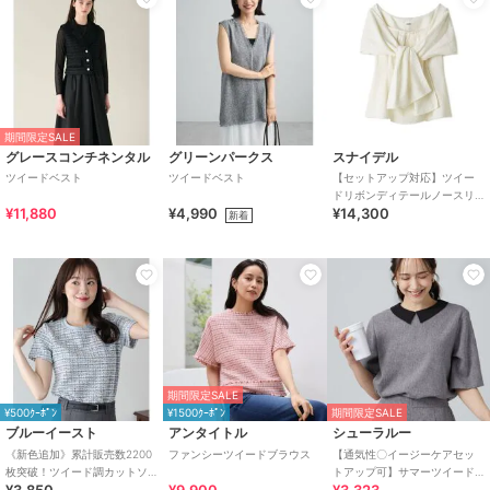
期間限定SALE
グレースコンチネンタル
グリーンパークス
スナイデル
ツイードベスト
ツイードベスト
【セットアップ対応】ツイー
ドリボンディテールノースリ
¥11,880
¥4,990
¥14,300
ブラウス
新着
期間限定SALE
¥500ｸｰﾎﾟﾝ
¥1500ｸｰﾎﾟﾝ
期間限定SALE
ブルーイースト
アンタイトル
シューラルー
《新色追加》累計販売数2200
ファンシーツイードブラウス
【通気性〇イージーケアセッ
枚突破！ツイード調カットソ
トアップ可】サマーツイード
¥3,850
¥9,900
¥3,323
ー
調 襟付き半袖ブラウス