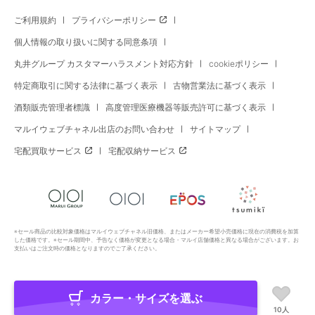
ご利用規約
プライバシーポリシー
個人情報の取り扱いに関する同意条項
丸井グループ カスタマーハラスメント対応方針
cookieポリシー
特定商取引に関する法律に基づく表示
古物営業法に基づく表示
酒類販売管理者標識
高度管理医療機器等販売許可に基づく表示
マルイウェブチャネル出店のお問い合わせ
サイトマップ
宅配買取サービス
宅配収納サービス
※セール商品の比較対象価格はマルイウェブチャネル旧価格、またはメーカー希望小売価格に現在の消費税を加算
した価格です。※セール期間中、予告なく価格が変更となる場合・マルイ店舗価格と異なる場合がございます。お
支払いはご注文時の価格となりますのでご了承ください。
カラー・サイズを選ぶ
Copyright All Rights Reserved. MARUI Co., Ltd
10人