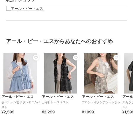
カラー
アイボリー、チャコールグレー、
ブラック
サイズ
フリー
素材
ポリエステル100％
商品のお取り扱い方法
アール・ピー・エスからあなたへのおすすめ
お手入れ
洗濯：手洗い可
特徴
トップス
ポリエステル素材
/
無地
/
フリ
ル
/
リボン
/
ノースリーブ
/
洗
える
/
レギュラー丈(トップス)
ベスト・ジレ
ポリエステル素材
/
無地
/
フリ
ル
/
リボン
/
ノースリーブ
/
洗
アール・ピー・エス
アール・ピー・エス
アール・ピー・エス
アー
える
/
レギュラー丈(トップス)
裾バルーン前リボンデニムベ
カギ針レースベスト
フロントボタンアソートジレ
スカラ
スト
ンT
原産国
中 国 製
¥2,599
¥2,299
¥1,999
¥1,59