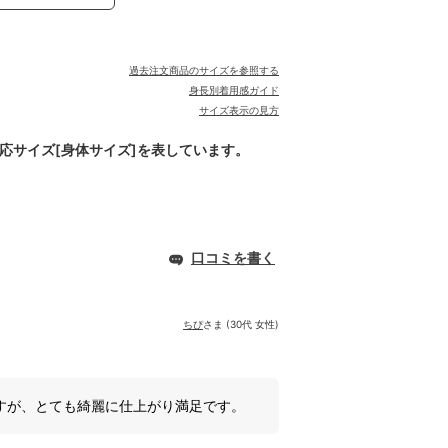
過去注文商品のサイズを参照する
身長別着用感ガイド
サイズ表示の見方
対応サイズ[身体サイズ]を表しています。
口コミを書く
ちぴ
さま (30代 女性)
すが、とても綺麗に仕上がり満足です。