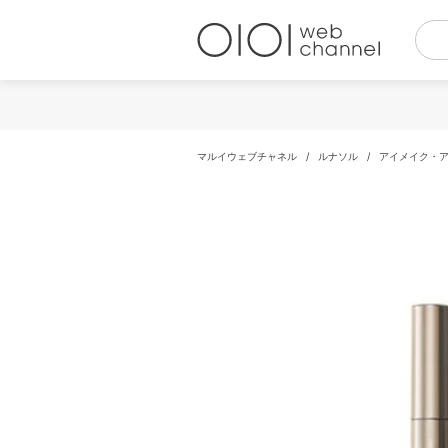
コ
ン
テ
ン
ツ
へ
ス
キ
マルイウェブチャネル
/
ルナソル
/
アイメイク・
ッ
プ