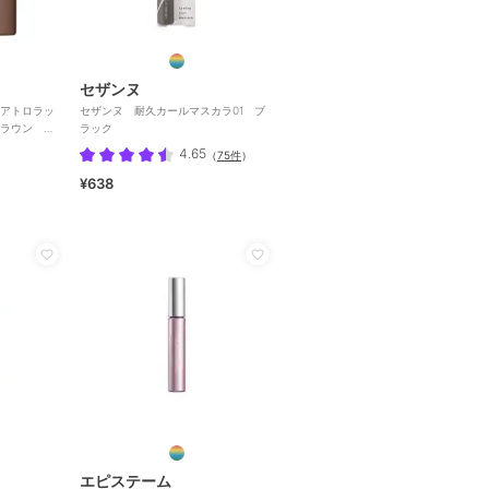
セザンヌ
アトロラッ
セザンヌ 耐久カールマスカラ01 ブ
ブラウン
ラック
4.65
（
75件
）
¥638
エピステーム