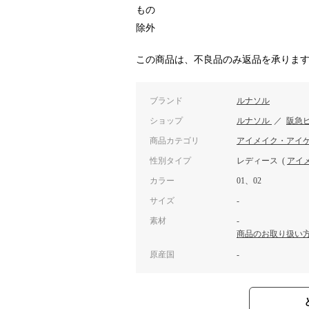
もの
除外
この商品は、不良品のみ返品を承りま
ブランド
ルナソル
ショップ
ルナソル
／
阪急
商品カテゴリ
アイメイク・アイ
性別タイプ
レディース
(
アイ
カラー
01、02
サイズ
-
素材
-
商品のお取り扱い
原産国
-