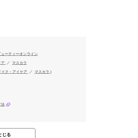
す
ビューティーオンライン
ケア
／
マスカラ
メイク・アイケア
／
マスカラ
)
方法
とじる