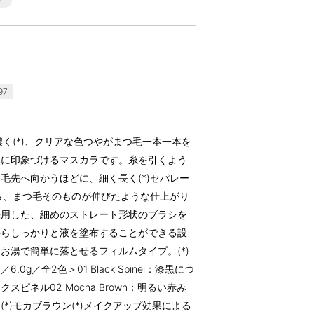
97
濃く(*)、クリアな色つやがまつ毛一本一本を
然に印象づけるマスカラです。糸を引くよう
毛先へ向かうほどに、細く長く(*)セパレー
がら、まつ毛そのものが伸びたような仕上がり
採用した、細めのストレート形状のブラシを
からしっかりと液を塗布することができる設
お湯で簡単に落とせるフィルムタイプ。(*)
g／全2色＞01 Black Spinel：漆黒につ
ピネル02 Mocha Brown：明るい赤み
*)モカブラウン(*)メイクアップ効果による