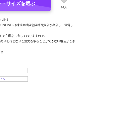
ー・サイズを選ぶ
14人
NLINE
UTY ONLINE｣は株式会社阪急阪神百貨店が出店し、運営し
トで在庫を共有しておりますので、
、売り切れとなりご注文を承ることができない場合がござ
ませ。