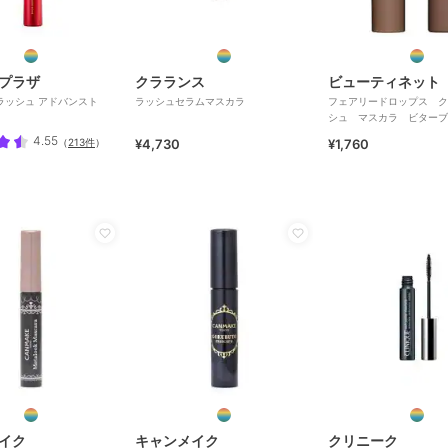
プラザ
クラランス
ビューティネット
ラッシュ アドバンスト
ラッシュセラムマスカラ
フェアリードロップス ク
シュ マスカラ ビター
５．５ｇ
4.55
（
213件
）
¥4,730
¥1,760
イク
キャンメイク
クリニーク