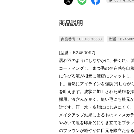
商品説明
商品番号：CE016-36568
型番：B24500
[型番：B2450097]
濡れ羽のようにしなやかに、長く(*)、
コーティングし、まつ毛の存在感を自
に伸びる液が根元に濃密にフィットし、
ト。自然にアイラインを強調(*)しな
を叶えます。波状に加工された繊維を
採用。液含みが良く、短い毛にも根元
計です。汗・水・皮脂ににじみにくく、
メイクアップ効果によるもの＜マスカラ／6.0
やめいて瞳を印象的に引き立てるブラックス
のブラウンが軽やかに目元を際立たせる(