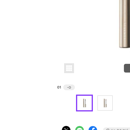
01
-
○