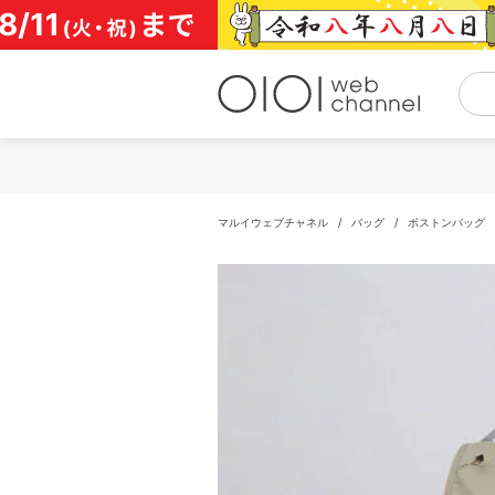
コ
ン
テ
ン
ツ
へ
ス
キ
ッ
プ
マルイウェブチャネル
/
バッグ
/
ボストンバッグ