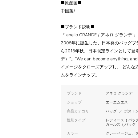
■原産国■
中国製/
■ブランド説明■
『 anello GRANDE / アネロ グランデ 』
2005年に誕生した、日本発のバッグブランド”
ら2018年秋、日本限定ラインとして登場した
デ）”。“We can become anything, an
イメージをクローズアップし、 どんな
ムをラインナップ。
ブランド
アネロ グランデ
ショップ
エーエムエス
商品カテゴリ
バッグ
／
ボスト
性別タイプ
レディース
(
バッ
ガールズ
(
バッグ
カラー
グレーベージュ、