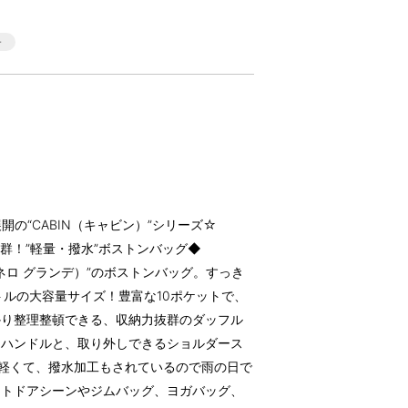
の“CABIN（キャビン）”シリーズ☆
抜群！”軽量・撥水”ボストンバッグ◆
E（アネロ グランデ）”のボストンバッグ。すっき
トルの大容量サイズ！豊富な10ポケットで、
かり整理整頓できる、収納力抜群のダッフル
るハンドルと、取り外しできるショルダース
ど軽くて、撥水加工もされているので雨の日で
ウトドアシーンやジムバッグ、ヨガバッグ、