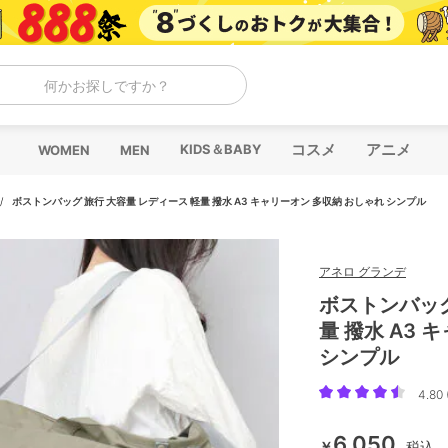
何かお探しですか？
コスメ
アニメ
KIDS＆BABY
WOMEN
MEN
/
ボストンバッグ 旅行 大容量 レディース 軽量 撥水 A3 キャリーオン 多収納 おしゃれ シンプル
アネロ グランデ
ボストンバッグ
量 撥水 A3
シンプル
4.80 
6,050
￥
税込