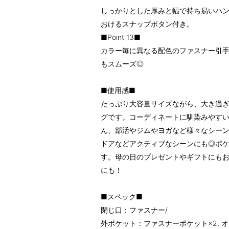
しっかりとした厚みと幅で持ち易いハ
おけるスナップボタン付き。
■Point 13■
カラー毎に異なる配色のファスナー引
もスムーズ◎
■使用感■
たっぷり大容量サイズながら、大き過
グです。コーディネートに馴染みやす
ん、部活やジムやヨガなど様々なシー
ドアなどアクティブなシーンにも◎ポ
す。母の日のプレゼントやギフトにも
にも！
■スペック■
閉じ口：ファスナー/
外ポケット：ファスナーポケット×2, オ