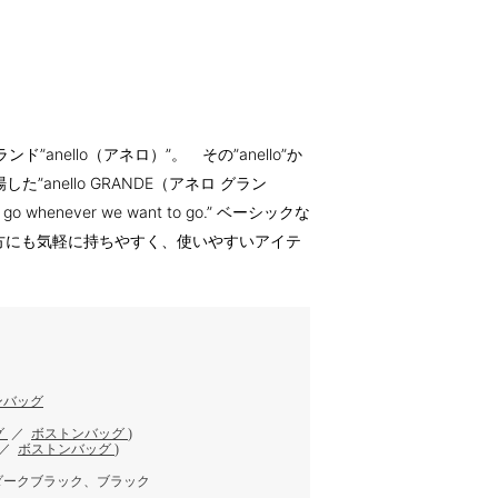
anello（アネロ）”。 その”anello”か
”anello GRANDE（アネロ グラン
d go whenever we want to go.” ベーシックな
方にも気軽に持ちやすく、使いやすいアイテ
ンバッグ
グ
／
ボストンバッグ
)
／
ボストンバッグ
)
ダークブラック、ブラック