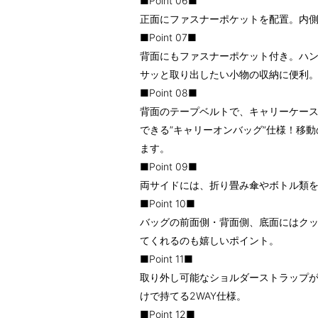
■Point 06■
正面にファスナーポケットを配置。内側
■Point 07■
背面にもファスナーポケット付き。ハ
サッと取り出したい小物の収納に便利
■Point 08■
背面のテープベルトで、キャリーケー
できる”キャリーオンバッグ”仕様！移
ます。
■Point 09■
両サイドには、折り畳み傘やボトル類
■Point 10■
バッグの前面側・背面側、底面にはク
てくれるのも嬉しいポイント。
■Point 11■
取り外し可能なショルダーストラップ
けで持てる2WAY仕様。
■Point 12■