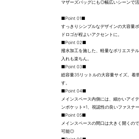
マザーズバッグにも◎幅広いシーンで
■Point 01■
すっきりシンプルなデザインの大容量
ドロゴが程よいアクセントに。
■Point 02■
撥水加工を施した、軽量なポリエステ
入れも楽ちん。
■Point 03■
総容量35リットルの大容量サイズ。着
す。
■Point 04■
メインスペース内側には、細かいアイテ
ンポケット×1、視認性の良いファスナ
■Point 05■
メインスペースの間口は大きく開くの
可能◎