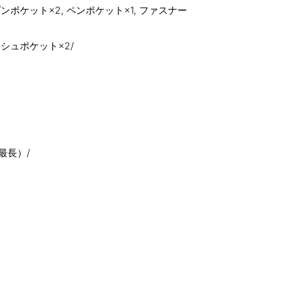
ケット×2, ペンポケット×1, ファスナー
シュポケット×2/
最長）/