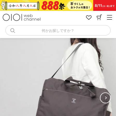
コ
ン
テ
ン
ツ
へ
何かお探しですか？
ス
キ
ッ
プ