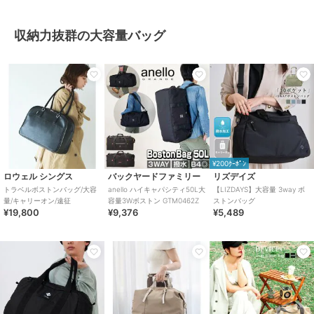
収納力抜群の大容量バッグ
¥200ｸｰﾎﾟﾝ
ロウェル シングス
バックヤードファミリー
リズデイズ
トラベルボストンバッグ/大容
anello ハイキャパシティ50L大
【LIZDAYS】大容量 3way ボ
量/キャリーオン/遠征
容量3Wボストン GTM0462Z
ストンバッグ
¥19,800
¥9,376
¥5,489