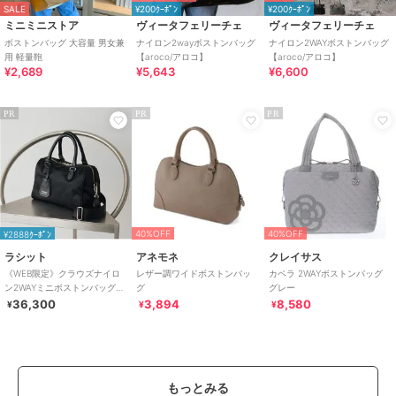
SALE
¥200ｸｰﾎﾟﾝ
¥200ｸｰﾎﾟﾝ
特徴
バッグ
ミニミニストア
ヴィータフェリーチェ
ヴィータフェリーチェ
ポリエステル素材
/
無地
/
ロゴ
ボストンバッグ 大容量 男女兼
ナイロン2wayボストンバッグ
ナイロン2WAYボストンバッグ
用 軽量鞄
【aroco/アロコ】
【aroco/アロコ】
/
特大(幅46cm以上)
/
ライフスタ
¥2,689
¥5,643
¥6,600
イル
/
フィットネス・ヨガ
/
ゴ
ルフ
/
アウトドア
/
キャンプ・
レジャー
/
その他・スポーツ全般
PR
PR
PR
/
ビジネス
/
カジュアル
/
セレ
モニー・入学式・卒業式
/
ポケッ
ト5箇所以上
ボストンバッグ
ポリエステル素材
/
無地
/
ロゴ
40%OFF
40%OFF
¥2888ｸｰﾎﾟﾝ
/
特大(幅46cm以上)
/
ライフスタ
イル
/
フィットネス・ヨガ
/
ゴ
ラシット
アネモネ
クレイサス
ルフ
/
アウトドア
/
キャンプ・
《WEB限定》クラウズナイロ
レザー調ワイドボストンバッ
カペラ 2WAYボストンバッグ
ン2WAYミニボストンバッグ
グ
グレー
レジャー
/
その他・スポーツ全般
(CE-1720-WEB)
36,300
3,894
8,580
¥
¥
¥
/
ビジネス
/
カジュアル
/
セレ
モニー・入学式・卒業式
/
ポケッ
ト5箇所以上
原産国
中国製
もっとみる