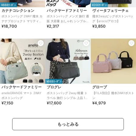
¥888ｸｰﾎﾟﾝ
¥200ｸｰﾎﾟﾝ
カナナコレクション
バックヤードファミリー
ヴィータフェリーチェ
ボストンバッグ 2WAY 撥水 カ
ボストンバッグ メンズ 旅行 通
撥水2wayビッグボストンバッ
ナナプロジェクト マリティマ
販 大容量 おしゃれ シンプル
グ【aroco/アロコ】
¥18,700
¥2,317
¥3,850
68736
無地 レディース 男女兼用
2way
¥888ｸｰﾎﾟﾝ
バックヤードファミリー
プログレ
グローブ
anelloGRANDE マート 2WAY
ボストンバッグ 2way 軽量 ト
【FILA別注】撥水2WAYボスト
ボストンバッグ
ラベル 旅行 シンプル 上品 1泊
ン
¥7,150
¥17,600
¥4,979
アベス 23L 20185
もっとみる