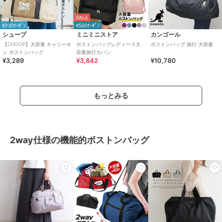
SALE
¥200ｸｰﾎﾟﾝ
¥500ｸｰﾎﾟﾝ
シュープ
ミニミニストア
カンゴール
【CHOOP】大容量 キャリーオ
ボストンバッグレディース大
ボストンバッグ 旅行 大容量
ン ボストンバッグ
容量旅行カバン
¥3,289
¥3,842
¥10,780
もっとみる
2way仕様の機能的ボストンバッグ