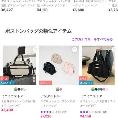
■Point 11■
アネロ ショルダーバッグ A4
アネロ ショルダーバッグ 通
【anello】大容量 3way リュ
アネロ
取り外し可能なショルダーストラップが付属。荷物が重い時でも、肩
通販 ボストンバッグ メンズ
販 レディース ブランド
ック ボストンバッグ
ニ 通販
¥6,427
¥4,110
¥8,690
¥3,7
レディース 通勤 通学 ブラン
anello GRANDE おしゃれ 斜
さめ 軽い
がけ・斜めがけで持てる2WAY仕様。
ド an
めがけ
ーツ
■Point 12■
しっかりとした厚みと幅で持ち易いハンドル。ハンドルを使わない際
にも固定しておけるスナップボタン付き。
ボストンバッグの類似アイテム
■Point 13■
カラー毎に異なる配色のファスナー引手がデザインポイント。引きや
このカテゴリーをすべてみる
すくて、開閉もスムーズ◎
■使用感■
たっぷり大容量サイズながら、大き過ぎないサイズ感で持ち歩きやす
いクラブバッグです。コーディネートに馴染みやすいシンプルデザイ
ンなので、旅行はもちろん、部活やジムやヨガなど様々なシーンで使
えます。撥水機能があるので、アウトドアなどアクティブなシーンに
SALE
SALE
も◎ポケットが充実しているので、収納力も抜群です。母の日のプレ
¥500ｸｰﾎﾟﾝ
60%OFF
¥500ｸｰﾎﾟﾝ
ゼントやギフトにもおすすめです！マザーズバッグやママバッグに
も！
ミニミニストア
アンタイトル
ミニミニストア
■スペック■
大容量ボストンバッグ旅行用
スプリットレザーラウンドボ
ボストンバッグ 大容量トラベ
トラベルバッグ
ストンバッグ
ルバッグ旅行
閉じ口：ファスナー/
¥3,490
外ポケット：ファスナーポケット×2, オープンポケット×2/
4.00
3.00
（
1件
）
（
2件
）
¥7,920
¥4,158
内ポケット（メインスペース）：オープンポケット×2, ペンポケット