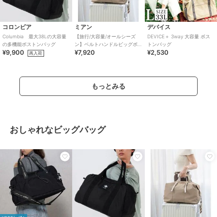
コロンビア
ミアン
デバイス
Columbia 最大38Lの大容量
【旅行/大容量/オールシーズ
DEVICE＋ 3way 大容量 ボス
の多機能ボストンバッグ
ン】ベルトハンドルビッグボ
トンバッグ
¥9,900
¥7,920
¥2,530
ストンバッグ
再入荷
もっとみる
おしゃれなビッグバッグ