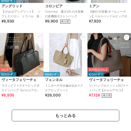
¥888ｸｰﾎﾟﾝ
アングリッド
コロンビア
ミアン
【Ungrid/アングリッド】 ソ
Columbia 最大38Lの大容量
【旅行/大容量/オールシーズ
フトナイロン トラベル 多
の多機能ボストンバッグ
ン】ベルトハンドルビッグボ
¥6,930
¥9,900
¥7,920
機能マルチ ビッグボストン
ストンバッグ
再入荷
バッグ
SALE
期間限定SALE
¥200ｸｰﾎﾟﾝ
¥888ｸｰﾎﾟﾝ
¥200ｸｰﾎﾟﾝ
ヴィータフェリーチェ
フェンネル
ヴィータフェリーチェ
ラウンドファスナービッグボ
ミニポーチ付き編み込みスク
リバーシブルメッシュBIGトー
ストンバッグ【aroco/アロ
エアビッグトート
トバッグ【aroco/アロコ】
¥6,930
¥26,000
¥7,128
コ】
再入荷
もっとみる