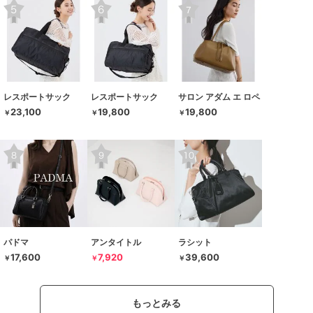
レスポートサック
レスポートサック
サロン アダム エ ロペ
23,100
19,800
19,800
￥
￥
￥
パドマ
アンタイトル
ラシット
17,600
7,920
39,600
￥
￥
￥
もっとみる