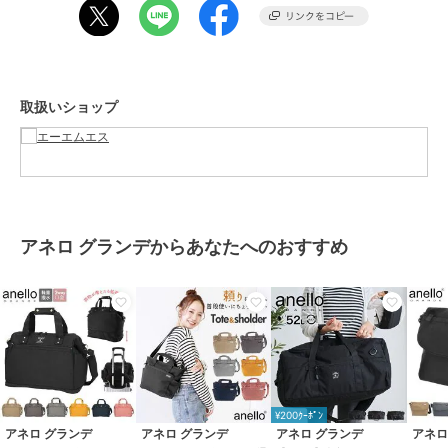
メインスペース内側には、細かいアイテムの収納に便利なオープンポ
ケット×2、ペンポケット×1、視認性の良いファスナー付きのメッシュ
ポケット×1を完備！
■Point 05■
メインスペースの間口は大きく開くので、着替えや大きめの荷物も楽
取扱いショップ
に出し入れが可能◎
■Point 06■
正面にファスナーポケットを配置。内側にはメッシュポケット×2も完
備。
■Point 07■
背面にもファスナーポケット付き。ハンカチやティッシュ、スマート
フォンなど、サッと取り出したい小物の収納に便利。
アネロ グランデからあなたへのおすすめ
■Point 08■
背面のテープベルトで、キャリーケース・スーツケースのキャリーバ
ーに取り付けできる”キャリーオンバッグ”仕様！移動の際の負担を軽
減。安定した持ち運びができます。
■Point 09■
両サイドには、折り畳み傘やボトル類を収納できるオープンポケット
を完備。
■Point 10■
バッグの前面側・背面側、底面にはクッション材入り。中の荷物を衝
¥200ｸｰﾎﾟﾝ
撃から保護してくれるのも嬉しいポイント。
アネロ グランデ
アネロ グランデ
アネロ グランデ
アネロ