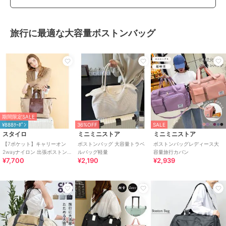
旅行に最適な大容量ボストンバッグ
期間限定SALE
¥888ｸｰﾎﾟﾝ
36%OFF
SALE
スタイロ
ミニミニストア
ミニミニストア
【7ポケット】キャリーオン
ボストンバッグ 大容量トラベ
ボストンバッグレディース大
2wayナイロン 出張ボストンバ
ルバッグ軽量
容量旅行カバン
¥7,700
¥2,190
¥2,939
ッグ 大容量