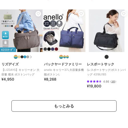
×1, ファスナー付メッシュポケット×1/
内ポケット（フロントポケット）：メッシュポケット×2/
■寸法■
横幅：約48.0cm/
高さ：約35.0cm/
マチ：約20.0cm/
ショルダーストラップ：~約130.0cm（最長）/
ハンドル：約50.0cm/
¥200ｸｰﾎﾟﾝ
■素材■
リズデイズ
バックヤードファミリー
レスポートサック
ポリエステル（撥水加工）/
【LIZDAYS】キャリーオン 大
anello キャリー37L大容量多機
(レスポートサック)ボストンバ
容量 撥水 ボストンバッグ
能ボストンL
ッグ 4318U185
■重量/ 容量■
¥4,950
¥8,268
4.66
（
3件
）
約650グラム/ 約35リットル/
¥19,800
■原産国■
中国製/
もっとみる
■ブランド説明■
『 anello GRANDE / アネロ グランデ 』
2005年に誕生した、日本発のバッグブランド”anello（アネロ）”。