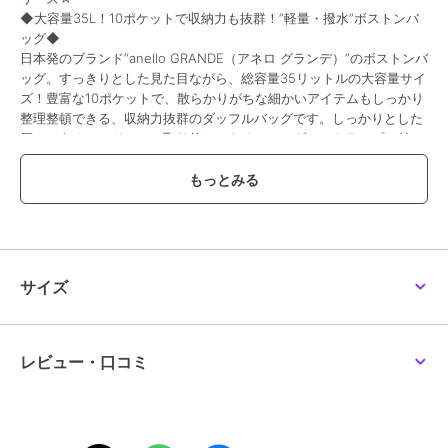
◆大容量35L！10ポケットで収納力も抜群！”軽量・撥水”ボストンバ
ッグ◆
日本発のブランド“anello GRANDE（アネロ グランデ）”のボストンバ
ッグ。すっきりとした見た目ながら、総容量35リットルの大容量サイ
ズ！豊富な10ポケットで、散らかりがちな細かいアイテムもしっかり
整理整頓できる、収納力抜群のダッフルバッグです。しっかりとした
厚みのあるハンドルと、取り外しできるショルダーストラップの付い
た2WAY仕様。驚くほど軽くて、撥水加工もされているので雨の日で
も安心。旅行で使うのはもちろん、アウトドアシーンやジムバッグ、
ヨガバッグ、マザーズバッグにも◎幅広いシーンで活躍してくれるア
イテムです。
■Point 01■
すっきりシンプルなデザインの大容量ボストンバッグ。フロントに施
サイズ
されたブランドロゴが程よいアクセントに。
■Point 02■
撥水加工を施した、軽量なポリエステル生地を使用。雨の日でも気軽
に使えてお手入れも楽ちん。
レビュー・口コミ
■Point 03■
総容量35リットルの大容量サイズ。着替えや2泊3日の旅行の荷物も
しっかり入ります。
■Point 04■