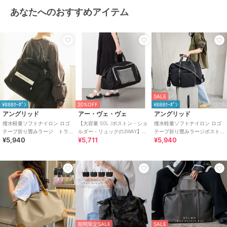
その”anello”から2018年秋、日本限定ラインとして登場した”anello
あなたへのおすすめアイテム
GRANDE（アネロ グランデ）”。“We can become anything, and go
whenever we want to go.” ベーシックなイメージをクローズアップ
し、 どんな方にも気軽に持ちやすく、使いやすいアイテムをラインナ
ップ。
ブランド
アネロ グランデ
ショップ
エーエムエス
SALE
¥888ｸｰﾎﾟﾝ
20%OFF
¥888ｸｰﾎﾟﾝ
商品カテゴリ
バッグ
／
ボストンバッグ
アングリッド
アー・ヴェ・ヴェ
アングリッド
撥水軽量ソフトナイロン ロゴ
【大容量 50L /ボストン・ショ
撥水軽量ソフトナイロン ロゴ
性別タイプ
レディース
テープ折り畳みラージ トラ
ルダー・リュックの3WAY】旅
テープ折り畳みラージボスト
バッグ
／
ボストンバッグ
¥5,940
¥5,711
¥5,940
ベルボストンバッグ(33L）
行用ボストンバック
ンバッグ
ガールズ
バッグ
／
ボストンバッグ
カラー
ブラック、ダークブラック、グレ
ーベージュ
サイズ
フリーサイズ
素材
ポリエステル (撥水加工)
商品のお取り扱い方法
期間限定SALE
SALE