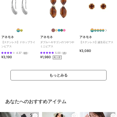
アネモネ
アネモネ
アネモネ
【ステンレス】ドロップライ
ダブルヘキサゴンのつやつや
【ステンレス】誕生石ピアス
ンピアス
ミニピアス
¥3,080
4.37
5.00
（
8件
）
（
1件
）
¥3,190
¥1,980
再入荷
もっとみる
あなたへのおすすめアイテム