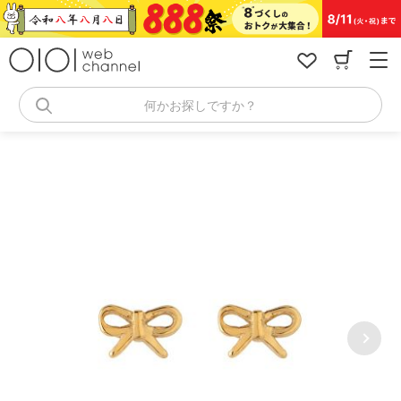
コ
ン
テ
ン
ツ
へ
何かお探しですか？
ス
キ
ッ
プ