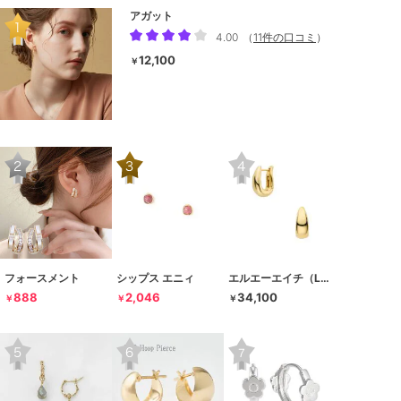
アガット
4.00
（
11件の口コミ
）
12,100
￥
フォースメント
シップス エニィ
エルエーエイチ（LAH）
888
2,046
34,100
￥
￥
￥