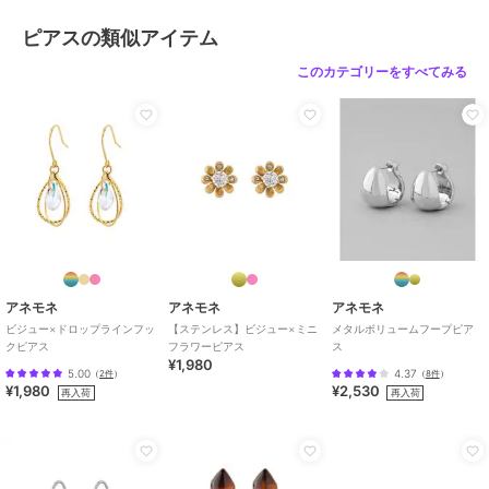
ピアスの類似アイテム
このカテゴリーをすべてみる
アネモネ
アネモネ
アネモネ
ビジュー×ドロップラインフッ
【ステンレス】ビジュー×ミニ
メタルボリュームフープピア
クピアス
フラワーピアス
ス
¥1,980
5.00
4.37
（
2件
）
（
8件
）
¥1,980
¥2,530
再入荷
再入荷