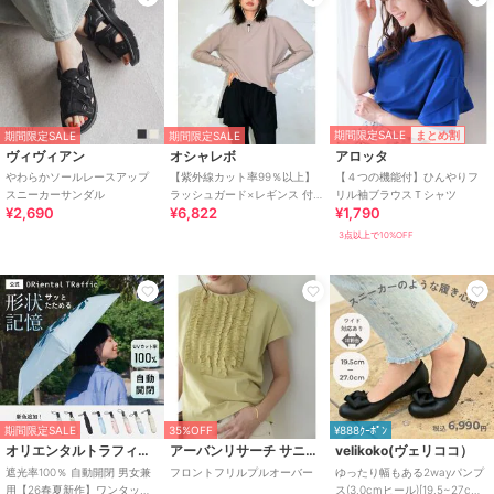
期間限定SALE
まとめ割
期間限定SALE
期間限定SALE
ヴィヴィアン
オシャレボ
アロッタ
やわらかソールレースアップ
【紫外線カット率99％以上】
【４つの機能付】ひんやりフ
スニーカーサンダル
ラッシュガード×レギンス 付
リル袖ブラウスＴシャツ
¥2,690
¥6,822
¥1,790
き タンキニ
3点以上で10%OFF
期間限定SALE
35%OFF
¥888ｸｰﾎﾟﾝ
オリエンタルトラフィック
アーバンリサーチ サニーレーベル
velikoko(ヴェリココ）
遮光率100％ 自動開閉 男女兼
フロントフリルプルオーバー
ゆったり幅もある2wayパンプ
用【26春夏新作】ワンタッチ
ス(3.0cmヒール)[19.5~27cm]