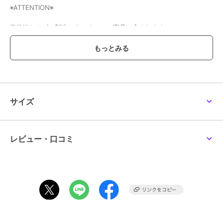
※ATTENTION※
■微細なキズや製造ムラはすべての商品に含まれます。
■【ゴールド】と【コッパーゴールド】は変色しにくい加工を施して
おりますが、ご使用状況によっては変色する場合がございます。
ご使用後は柔らかい布などでふき取りのお手入れや、メッキ製品同様
の付け外しをお勧めいたします。
■全ての方がアレルギーを起こさないという保証はできかねますの
で、万が一肌に合わない場合はご着用をお控えください。
サイズ
この商品は、不良品のみ返品を承ります
ブランド
アネモネ
レビュー・口コミ
ショップ
アネモネ
商品カテゴリ
アクセサリー・ヘアアクセサリー
／
ピアス
性別タイプ
レディース
アクセサリー・ヘアアクセサリー
／
ピアス