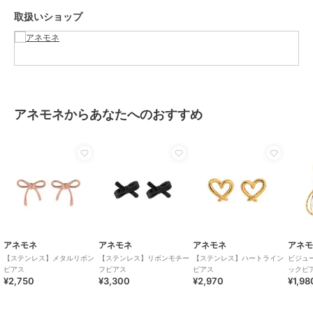
カラー
ゴールド、コッパーゴールド
取扱いショップ
サイズ
FREE
素材
ステンレス(IPコーティング)
商品のお取り扱い方法
特徴
アクセサリー・ヘアアクセサリー
リボン
/
イエローゴールド系
/
アネモネからあなたへのおすすめ
ピンクゴールド系
/
リボンモチー
フアクセ
ピアス
リボン
/
イエローゴールド系
/
ピンクゴールド系
/
リボンモチー
フアクセ
原産国
-
アネモネ
アネモネ
アネモネ
アネ
【ステンレス】メタルリボン
【ステンレス】リボンモチー
【ステンレス】ハートライン
ビジュ
ピアス
フピアス
ピアス
ックピ
¥2,750
¥3,300
¥2,970
¥1,98