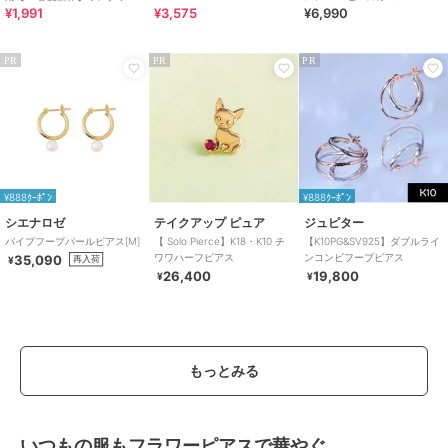
¥1,991
¥3,575
¥6,990
晴雨兼用 折りたたみ傘 /G-
ラクチンきれいシューズ
0601
PR
PR
PR
¥888ｸｰﾎﾟﾝ
¥888ｸｰﾎﾟﾝ
シエナロゼ
テイクアップ ピュア
ジュピター
パイプフープパールピアス[M]
【 Solo Pierce】K18・K10 チ
【K10PG&SV925】ダブルライ
ワワハーフピアス
ンコンビフープピアス
35,090
再入荷
¥
26,400
19,800
¥
¥
もっとみる
いつもの服もフラワーピアスで華やぐ