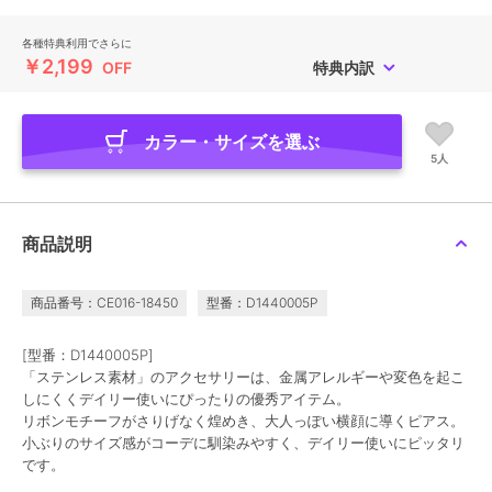
各種特典利用でさらに
￥2,199
OFF
特典内訳
カラー・サイズを選ぶ
5人
商品説明
商品番号：CE016-18450
型番：D1440005P
[型番：D1440005P]
「ステンレス素材」のアクセサリーは、金属アレルギーや変色を起こ
しにくくデイリー使いにぴったりの優秀アイテム。
リボンモチーフがさりげなく煌めき、大人っぽい横顔に導くピアス。
小ぶりのサイズ感がコーデに馴染みやすく、デイリー使いにピッタリ
です。