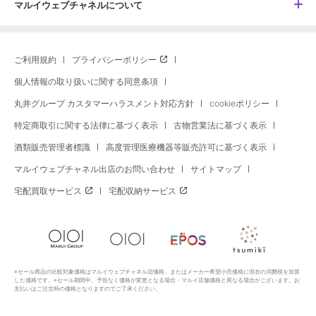
マルイウェブチャネルについて
ご利用規約
プライバシーポリシー
個人情報の取り扱いに関する同意条項
丸井グループ カスタマーハラスメント対応方針
cookieポリシー
特定商取引に関する法律に基づく表示
古物営業法に基づく表示
酒類販売管理者標識
高度管理医療機器等販売許可に基づく表示
マルイウェブチャネル出店のお問い合わせ
サイトマップ
宅配買取サービス
宅配収納サービス
※セール商品の比較対象価格はマルイウェブチャネル旧価格、またはメーカー希望小売価格に現在の消費税を加算
した価格です。※セール期間中、予告なく価格が変更となる場合・マルイ店舗価格と異なる場合がございます。お
支払いはご注文時の価格となりますのでご了承ください。