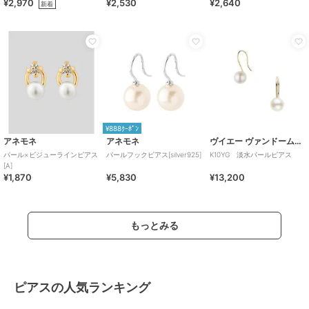
¥2,970
¥2,530
¥2,640
新着
¥888ｸｰﾎﾟﾝ
アネモネ
アネモネ
ヴイエー ヴァンドーム青山
パール×ビジューラインピアス
パールフックピアス[silver925]
K10YG 淡水パールピアス
[A]
¥1,870
¥5,830
¥13,200
もっとみる
ピアスの人気ランキング