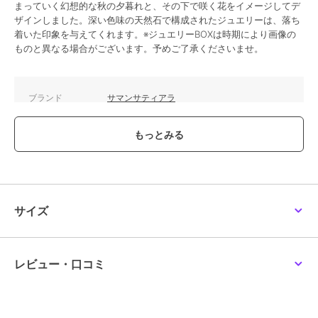
まっていく幻想的な秋の夕暮れと、その下で咲く花をイメージしてデ
ザインしました。深い色味の天然石で構成されたジュエリーは、落ち
着いた印象を与えてくれます。※ジュエリーBOXは時期により画像の
ものと異なる場合がございます。予めご了承くださいませ。
ブランド
サマンサティアラ
ショップ
サマンサティアラ
商品カテゴリ
アクセサリー・ヘアアクセサリー
／
リング
性別タイプ
レディース
アクセサリー・ヘアアクセサリー
／
リング
サイズ
カラー
K10 PG
サイズ
7号,9号,11号
レビュー・口コミ
素材
K10PG
商品のお取り扱い方法
原産国
ベトナム