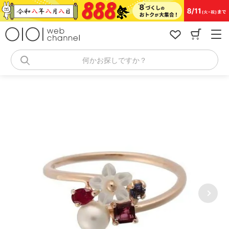
コ
ン
テ
ン
ツ
へ
何かお探しですか？
ス
キ
ッ
プ