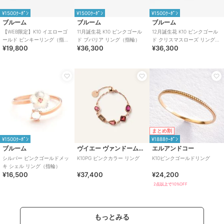
¥1500ｸｰﾎﾟﾝ
¥1500ｸｰﾎﾟﾝ
¥1500ｸｰﾎﾟﾝ
ブルーム
ブルーム
ブルーム
【WEB限定】K10 イエローゴ
11月誕生花 K10 ピンクゴール
12月誕生花 K10 ピンクゴール
ールド ピンキーリング（指
ド ブバリア リング（指輪）
ド クリスマスローズ リング
¥19,800
¥36,300
¥36,300
輪）
（指輪）
まとめ割
¥1500ｸｰﾎﾟﾝ
¥1888ｸｰﾎﾟﾝ
ブルーム
ヴイエー ヴァンドーム青山
エルアンドコー
シルバー ピンクゴールドメッ
K10PG ピンクカラー リング
K10ピンクゴールドリング
キ シェル リング（指輪）
¥16,500
¥37,400
¥24,200
2点以上で10%OFF
もっとみる