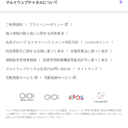
マルイウェブチャネルについて
ご利用規約
プライバシーポリシー
個人情報の取り扱いに関する同意条項
丸井グループ カスタマーハラスメント対応方針
cookieポリシー
特定商取引に関する法律に基づく表示
古物営業法に基づく表示
酒類販売管理者標識
高度管理医療機器等販売許可に基づく表示
マルイウェブチャネル出店のお問い合わせ
サイトマップ
宅配買取サービス
宅配収納サービス
※セール商品の比較対象価格はマルイウェブチャネル旧価格、またはメーカー希望小売価格に現在の消費税を加算
した価格です。※セール期間中、予告なく価格が変更となる場合・マルイ店舗価格と異なる場合がございます。お
支払いはご注文時の価格となりますのでご了承ください。