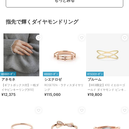
もっとみる
指先で輝くダイヤモンドリング
¥888ｸｰﾎﾟﾝ
¥888ｸｰﾎﾟﾝ
¥1500ｸｰﾎﾟﾝ
アネモネ
シエナロゼ
ブルーム
【ギフトボックス付】一粒ダ
ROSETEN・ラティスダイヤリ
【WEB限定】K10 イエローゴ
イヤピンキーリング[K10]
ング
ールド ダイヤモンド ピンキー
¥12,375
¥115,060
¥19,800
リング（指輪）