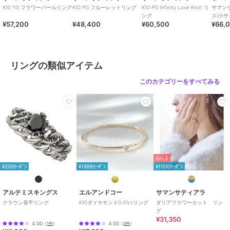
K10 YG フラワーパールリング
K10 PG フルーレットリング
K10 PG Infinity Love Knot リ
サマン
ング
ス(小サ
¥57,200
¥48,400
¥60,500
¥66,
リングの類似アイテム
このカテゴリーをすべてみる
SALE
¥200ｸｰﾎﾟﾝ
¥1888ｸｰﾎﾟﾝ
¥1000ｸｰﾎﾟﾝ
アルテミスキングス
エルアンドコー
サマンサティアラ
クラウン喜平リング
K10ダイヤモンド0.01ctリング
ダリアフラワーカット リン
グ
¥31,350
4.00
4.00
（
1件
）
（
3件
）