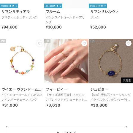
¥1000ｸｰﾎﾟﾝ
¥1500ｸｰﾎﾟﾝ
¥1000ｸｰﾎﾟﾝ
サマンサティアラ
ブルーム
サマンサシルヴァ
プリティエタニティリング
K10 ホワイトゴールド ペアリ
リンク
ング
¥94,600
¥30,800
¥52,800
PR
PR
PR
ヴイエー ヴァンドーム青山
フィービィー
ジュピター
K10イエローゴールド ハピネス
【サイズ調整可能】フェミニ
【K10】天然石チェーンリング
レインボーチェーンリング
ンプレイスドビジューセット
／ラピスラズリ/ピンキー/サイ
リング ゴールド
ズフリー
31,900
3,630
30,800
¥
¥
¥