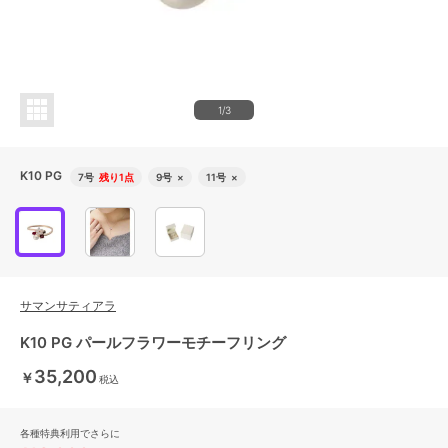
1/3
K10 PG
7号
残り1点
9号
×
11号
×
サマンサティアラ
K10 PG パールフラワーモチーフリング
35,200
￥
税込
各種特典利用でさらに