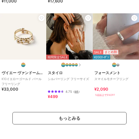
¥11,000
¥17,600
SALE
まとめ割
期間限定SALE
¥200ｸｰﾎﾟﾝ
ヴイエー ヴァンドーム青山
スタイロ
フォースメント
K10イエローゴールド パール
シルバーリング フリーサイズ
スマイルモチーフリング
フリーリング
¥33,000
¥2,090
4.75
（
8件
）
5点以上で5%OFF
¥499
もっとみる