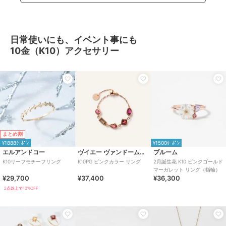
日常使いにも、イベント事にも
10金（K10）アクセサリー
まとめ割
¥1888ｸｰﾎﾟﾝ
¥1500ｸｰﾎﾟﾝ
エルアンドコー
ヴイエー ヴァンドーム青山
ブルーム
K10リーフモチーフリング
K10PG ピンクカラー リング
2月誕生花 K10 ピンクゴールド
マーガレット リング（指輪）
¥29,700
¥37,400
¥36,300
2点以上で10%OFF