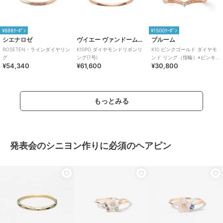
¥888ｸｰﾎﾟﾝ
¥1500ｸｰﾎﾟﾝ
シエナロゼ
ヴイエー ヴァンドーム青山
ブルーム
ROSETEN・ラインダイヤリン
K10PG ダイヤモンドリボンリ
K10 ピンクゴールド ダイヤモ
グ
ング(7号)
ンド リング（指輪）※ピンキー
¥54,340
¥61,600
¥30,800
サイズあり
もっとみる
発表会のシニヨン作りに必須のヘアピン