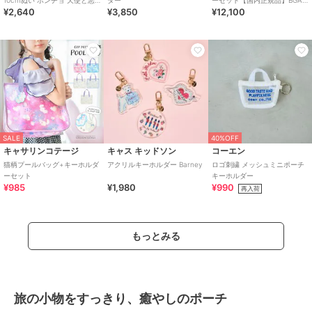
¥2,640
¥3,850
¥12,100
魔 キーホルダー
15K-4AJR
SALE
40%OFF
キャサリンコテージ
キャス キッドソン
コーエン
猫柄プールバッグ+キーホルダ
アクリルキーホルダー Barney
ロゴ刺繍 メッシュミニポーチ
ーセット
キーホルダー
¥985
¥1,980
¥990
再入荷
もっとみる
旅の小物をすっきり、癒やしのポーチ