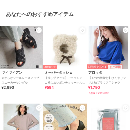
あなたへのおすすめアイテム
期間限定SALE
まとめ割
40%OFF
ヴィヴィアン
オーバータッシェ
アロッタ
やわらかソールレースアップ
【推し活グッズ】アニマルミ
【４つの機能付】ひんやりフ
スニーカーサンダル
ニ推しぬいポンチョキーホル
リル袖ブラウスＴシャツ
¥2,990
¥594
¥1,790
ダー
3点以上で10%OFF