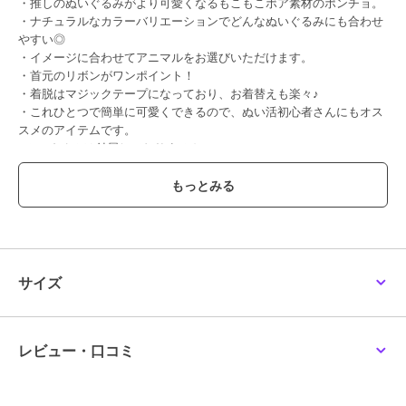
・推しのぬいぐるみがより可愛くなるもこもこボア素材のポンチョ。
・ナチュラルなカラーバリエーションでどんなぬいぐるみにも合わせ
やすい◎
・イメージに合わせてアニマルをお選びいただけます。
・首元のリボンがワンポイント！
・着脱はマジックテープになっており、お着替えも楽々♪
・これひとつで簡単に可愛くできるので、ぬい活初心者さんにもオス
スメのアイテムです。
※ぬいぐるみは付属しておりません。
[仕様]
開閉：マジックテープ
着ぐるみ ぬいぐるみ ぬい 人形 マスコット ぬい活 ぬい撮り kpopdoll
ちびぬい ドール ぬい服 着せ替え コスチューム アニマル ポンチョ 動
物 熊 くま クマ ベア ウサギ うさぎ 兎 ラビット パンダ ぱんだ 熊猫
いぬ 犬 イヌ ドッグ ねこ 猫 ネコ キャット ねこみみ 猫耳 ねこ耳 うさ
サイズ
みみ ウサミミ うさ耳 くまみみ クマミミ くま耳 ぽんちょ 頭巾 ずき
ん ボア もこもこ ふわふわ リボン りぼん リボン付き りぼん付き 無
地 かわいい 可愛い ナチュラル フェミニン ガーリー キュート 春夏
春用 夏用 秋冬 秋用 冬用 春 夏 秋 冬 オールシーズン くすみカラー く
レビュー・口コミ
すみ ニュアンス ニュアンスカラー ブラック 黒 黒色 くろ くろいろ
アイボリー ホワイト 白 白色 しろ しろいろ グレー 灰色 はいいろ モ
カ キャメル ブラウン 茶 茶色 ちゃ ちゃいろ ベージュ レディース 雑