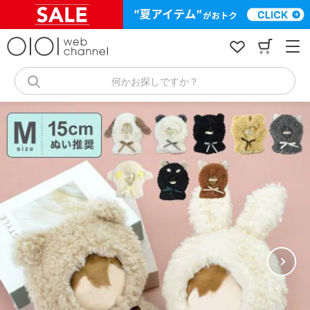
コ
ン
テ
ン
ツ
へ
何かお探しですか？
ス
キ
ッ
プ