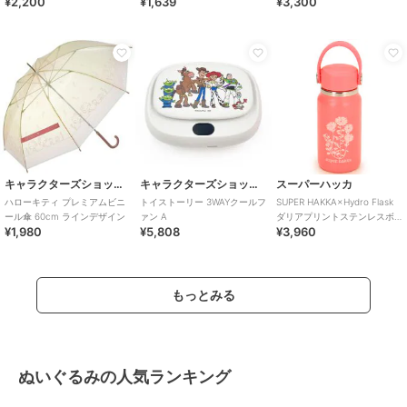
¥2,200
¥1,639
¥3,300
キャラクターズショップ ラフラフ
キャラクターズショップ ラフラフ
スーパーハッカ
ハローキティ プレミアムビニ
トイストーリー 3WAYクールフ
SUPER HAKKA×Hydro Flask
ール傘 60cm ラインデザイン
ァン A
ダリアプリントステンレスボ
¥1,980
¥5,808
¥3,960
トル 200
もっとみる
ぬいぐるみの人気ランキング