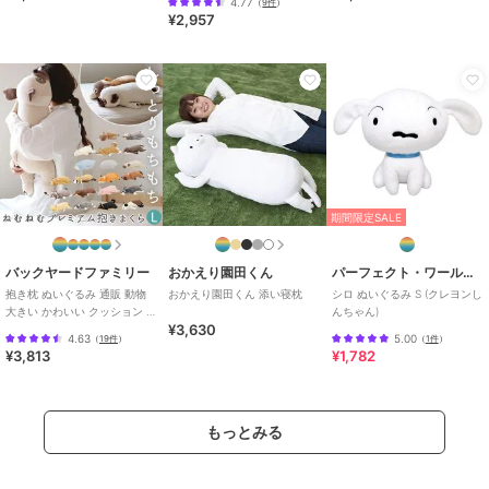
4.77
（
9件
）
¥2,957
期間限定SALE
バックヤードファミリー
おかえり園田くん
パーフェクト・ワールド・トーキョー
抱き枕 ぬいぐるみ 通販 動物
おかえり園田くん 添い寝枕
シロ ぬいぐるみ S (クレヨンし
大きい かわいい クッション 子
んちゃん)
¥3,630
供 マクラ キッズ 寝具 子供
4.63
5.00
（
19件
）
（
1件
）
¥3,813
¥1,782
もっとみる