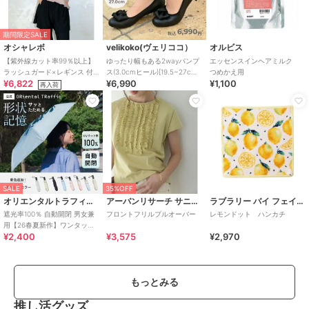
期間限定SALE
オシャレボ
velikoko(ヴェリココ）
オルビス
【紫外線カット率99％以上】
ゆったり幅もある2wayパンプ
エッセンスインヘアミルク
ラッシュガード×レギンス 付
ス(3.0cmヒール)[19.5~27cm]
つめかえ用
¥6,822
¥6,990
¥1,100
き タンキニ
ラクチンきれいシューズ
再入荷
SALE
35%OFF
オリエンタルトラフィック
アーバンリサーチ サニーレーベル
ラブラリー バイ フェイラー
遮光率100％ 自動開閉 男女兼
フロントフリルプルオーバー
レモンドット ハンカチ
用【26春夏新作】ワンタッチ
¥2,400
¥3,575
¥2,970
晴雨兼用 折りたたみ傘 /G-
0601
もっとみる
推し活グッズ