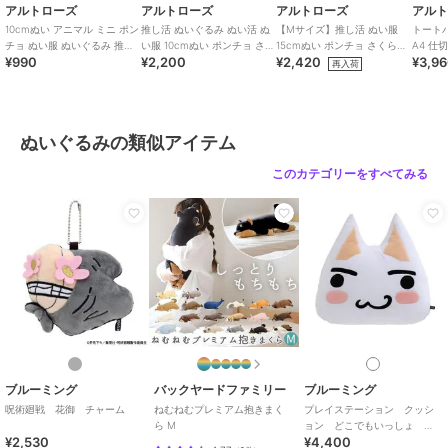
貨
／
ぬいぐるみ
アルトローズ
アルトローズ
アルトローズ
アル
10cmぬい アニマル ミニ ポン
推し活 ぬいぐるみ ぬい活 ぬ
【Mサイズ】推し活 ぬい服
トート
カラー
パンダ、イヌ、ネコ、ウサギ、ク
チョ ぬい服 ぬいぐるみ 推し
い服 10cmぬい ポンチョ さく
15cmぬい ポンチョ さくらん
A4 仕
マ、トラ、オオカミ
¥990
¥2,200
¥2,420
¥3,9
活
らんぼ チェリー キーホルダ
ぼ チェリー キーホルダー
フリル
再入荷
ー
サイズ
**
素材
ポリエステル
ぬいぐるみの類似アイテム
商品のお取り扱い方法
原産国
中国
このカテゴリーをすべてみる
ブルーミング
バックヤードファミリー
ブルーミング
呪術廻戦 花御 チャーム
ねむねむプレミアム抱きまく
プレイステーション クッシ
ら M
ョン どこでもいっしょ
¥2,530
¥4,400
【PlayStation】