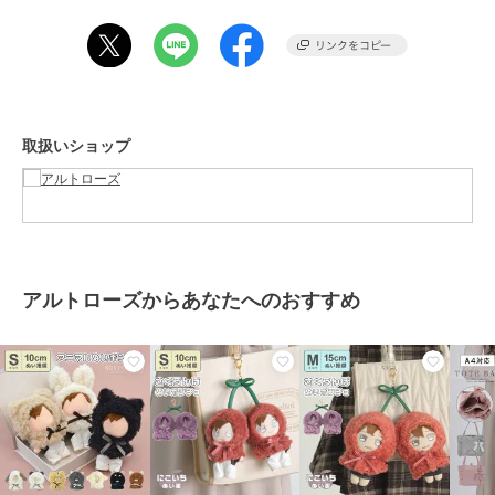
貨 推し活 オタ活 ヲタ活 推し活グッズ 推し活アイテム グッズ 推し
推し事 遠征 コンサート ライブ イベント 現場 アイドル ファン 韓国
ペン ナムジャペン ヨジャペン K-POP J-POP 2次元 二次元 2.5次元
舞台 アニメ 漫画 声優 ゲーム 歌い手 VTuber メンバーカラー メンカ
ラ 推し色 推しカラー 担当 収納 グッズ収納 持ち運び フレンチガーリ
ー 推しメン 推しのいる生活 応援グッズ 人気 安い お出かけ おしゃれ
取扱いショップ
お洒落 オシャレ 大人 プチプラ ぷちぷら 女性 10代 20代 34代女子 女
子高生 高校生 大学生 学生 OL 社会人 普段使い デート ギフト プレゼ
ント クリスマス 誕生日 AppelToi アペルトワ
ブランド
アルトローズ
アルトローズからあなたへのおすすめ
ショップ
アルトローズ
商品カテゴリ
ステーショナリー・バラエティ雑
貨
／
ぬいぐるみ
性別タイプ
レディース
ステーショナリー・バラエティ雑
貨
／
ぬいぐるみ
メンズ
ステーショナリー・バラエティ雑