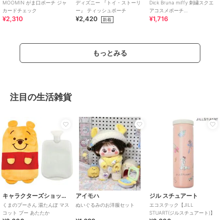
MOOMIN がま口ポーチ ジャ
ディズニー 『トイ・ストーリ
Dick Bruna miffy 刺繍スクエ
カードチェック
ー』 ティッシュポーチ
アコスメポーチ
¥2,310
¥2,420
¥1,716
strawberry&tulip
新着
もっとみる
注目の生活雑貨
キャラクターズショップ ラフラフ
アイモハ
ジル スチュアート
くまのプーさん 湯たんぽ マス
ぬいぐるみのお洋服セット
エコステック【JILL
コット プー あたたか
STUART(ジルスチュアート)】