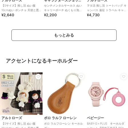
アルトローズ
キャラクターズショップ ラフラフ
アルトローズ
【Sサイズ】推し活 ぬい服
センチメンタルサーカス ぬい
ヲタ活 推し活 トートバッグ キ
10cmぬい ポンチョ 天使と悪
キャリーポーチ ぬくもり泡沫
ャンバス 遠征 トラベル キャリ
¥2,640
¥2,200
¥4,730
魔 キーホルダー
シャボンの夜に 推し活グッズ
ーオン
もっとみる
アクセントになるキーホルダー
アルトローズ
ポロ ラルフ ローレン
ベビージー
【Sサイズ】推し活 ぬい服
ポロ ラルフローレン キーホル
BABY-G＋PLUS キーホルダ
10cmぬい ポンチョ 天使と悪
ダー
ーセット【国内正規品】BGA-