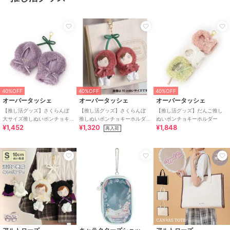
40%OFF
40%OFF
40%OFF
オーバータッシェ
オーバータッシェ
オーバータッシェ
【推し活グッズ】さくらんぼ
【推し活グッズ】さくらんぼ
【推し活グッズ】だんご推し
大サイズ推しぬいポンチョキ
推しぬいポンチョキーホルダ
ぬいポンチョキーホルダー
¥1,452
¥1,320
¥1,848
ーホルダー
ー
再入荷