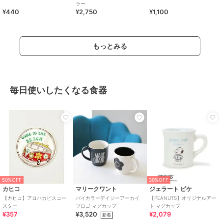
ラー
¥440
¥2,750
¥1,100
もっとみる
毎日使いしたくなる食器
50%OFF
30%OFF
カヒコ
マリークワント
ジェラート ピケ
【カヒコ】アロハカピスコー
バイカラーデイジーアーカイ
【PEANUTS】オリジナルアー
スター
ブロゴ マグカップ
ト マグカップ
¥357
¥3,520
¥2,079
新着