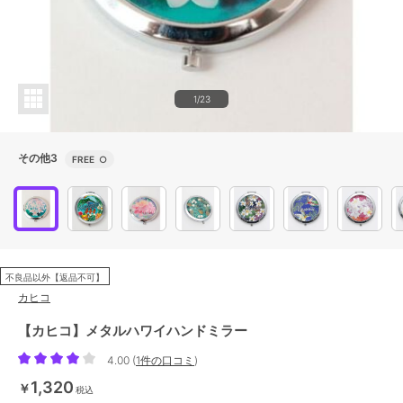
1/23
その他3
FREE
○
不良品以外【返品不可】
カヒコ
【カヒコ】メタルハワイハンドミラー
4.00
(
1件の口コミ
)
1,320
￥
税込