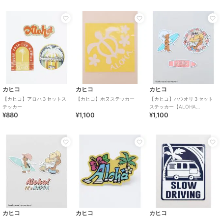
カヒコ
カヒコ
カヒコ
【カヒコ】アロハ３セットス
【カヒコ】ホヌステッカー
【カヒコ】ハウオリ３セット
テッカー
ステッカー【ALOHA
¥880
¥1,100
¥1,100
MAPUA】
カヒコ
カヒコ
カヒコ