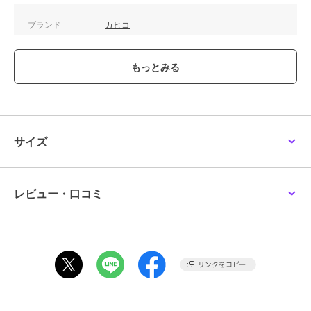
ブランド
カヒコ
ショップ
アミナコレクション
商品カテゴリ
すべてのメイクアップグッズ
／
メイクアップグッズ
性別タイプ
レディース
すべてのメイクアップグッズ
／
メイクアップグッズ
サイズ
カラー
その他12、その他1、その他3、そ
の他5、その他6、その他7、その
他8、その他9、その他10、その他
11
レビュー・口コミ
サイズ
FREE
素材
ｽﾃﾝﾚｽｽﾁｰﾙ
商品のお取り扱い方法
原産国
中国