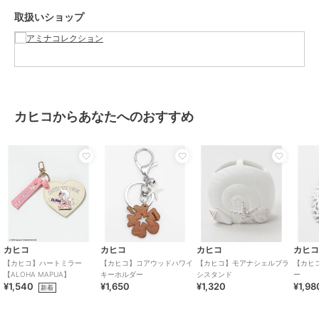
取扱いショップ
カヒコからあなたへのおすすめ
カヒコ
カヒコ
カヒコ
カヒ
【カヒコ】ハートミラー
【カヒコ】コアウッドハワイ
【カヒコ】モアナシェルブラ
【カヒ
【ALOHA MAPUA】
キーホルダー
シスタンド
ー
¥1,540
¥1,650
¥1,320
¥1,98
新着