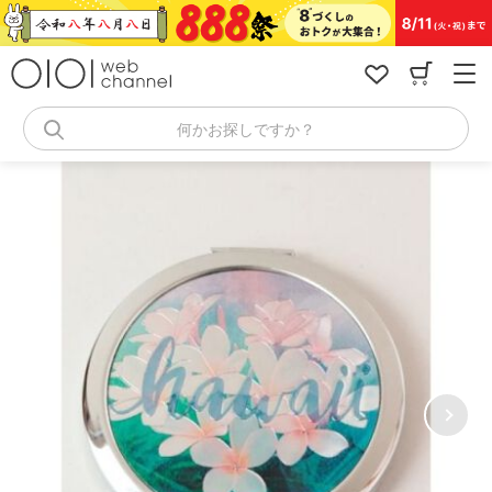
コ
ン
テ
ン
ツ
へ
何かお探しですか？
ス
キ
ッ
プ