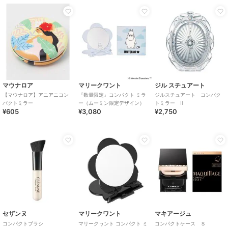
マウナロア
マリークワント
ジル スチュアート
【マウナロア】アニアニコン
『数量限定』コンパクト ミラ
ジルスチュアート コンパク
パクトミラー
ー（ムーミン限定デザイン）
トミラー II
¥605
¥3,080
¥2,750
セザンヌ
マリークワント
マキアージュ
コンパクトブラシ
マリークヮント コンパクト ミ
コンパクトケース Ｓ