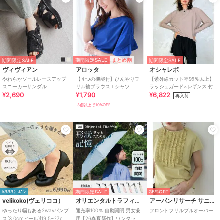
期間限定SALE
まとめ割
期間限定SALE
期間限定SALE
ヴィヴィアン
アロッタ
オシャレボ
やわらかソールレースアップ
【４つの機能付】ひんやりフ
【紫外線カット率99％以上】
スニーカーサンダル
リル袖ブラウスＴシャツ
ラッシュガード×レギンス 付
¥2,690
¥1,790
¥6,822
き タンキニ
再入荷
3点以上で10%OFF
¥888ｸｰﾎﾟﾝ
期間限定SALE
35%OFF
velikoko(ヴェリココ）
オリエンタルトラフィック
アーバンリサーチ サニーレーベル
ゆったり幅もある2wayパンプ
遮光率100％ 自動開閉 男女兼
フロントフリルプルオーバー
ス(3.0cmヒール)[19.5~27cm]
用【26春夏新作】ワンタッチ