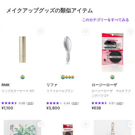
メイクアップグッズの類似アイテム
このカテゴリーをすべてみる
RMK
リファ
ロージーローザ
リップカラーケース WS
リファエールブラシ
ロージーローザ マルチファ
ンデパフ２P
4.68
4.44
4.61
（
35件
）
（
50件
）
（
44件
）
¥1,100
¥3,800
¥638