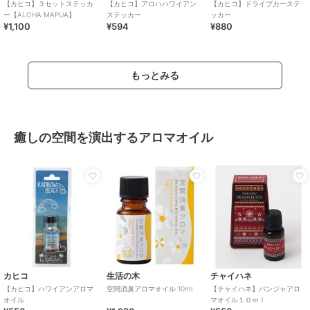
【カヒコ】３セットステッカ
【カヒコ】アロハハワイアン
【カヒコ】ドライブカーステ
ー【ALOHA MAPUA】
ステッカー
ッカー
¥1,100
¥594
¥880
もっとみる
癒しの空間を演出するアロマオイル
カヒコ
生活の木
チャイハネ
【カヒコ】ハワイアンアロマ
空間消臭アロマオイル 10ml
【チャイハネ】バンジャアロ
オイル
マオイル１０ｍｌ