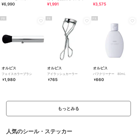
¥6,990
¥1,991
¥3,575
ラクチンきれいシューズ
晴雨兼用 折りたたみ傘 /G-
0601
PR
PR
PR
オルビス
オルビス
オルビス
フェイスカラーブラシ
アイラッシュカーラー
パフクリーナー 80mL
1,980
765
660
¥
¥
¥
もっとみる
人気のシール・ステッカー