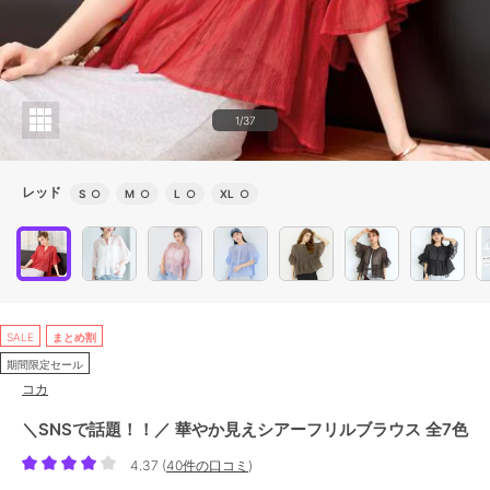
1/37
レッド
S
○
M
○
L
○
XL
○
SALE
まとめ割
期間限定セール
コカ
＼SNSで話題！！／ 華やか見えシアーフリルブラウス 全7色
4.37
(
40件の口コミ
)