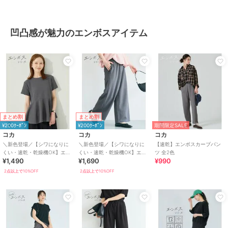
凹凸感が魅力のエンボスアイテム
まとめ割
まとめ割
¥200ｸｰﾎﾟﾝ
¥200ｸｰﾎﾟﾝ
期間限定SALE
コカ
コカ
コカ
＼新色登場／【シワになりに
＼新色登場／【シワになりに
【速乾】エンボスカーブパン
くい・速乾・乾燥機OK】エン
くい・速乾・乾燥機OK】エン
ツ 全2色
¥1,490
¥1,690
¥990
ボス切り替えフレアトップス
ボスワイドパンツ 全6色
全5色
2点以上で10%OFF
2点以上で10%OFF