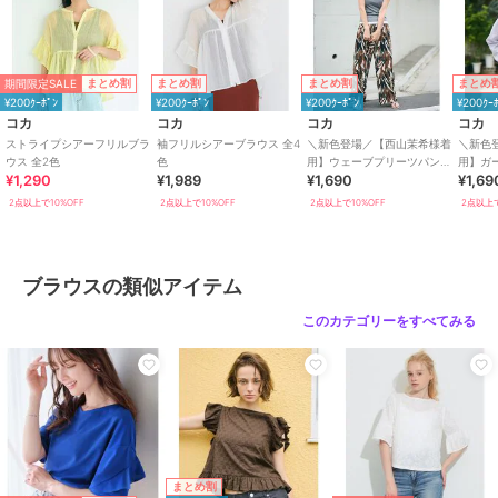
お願い申し上げます。
モデル：150cm/158cm/160cm/165cm/167cm/173cm
期間限定SALE
まとめ割
まとめ割
まとめ割
まとめ
¥200ｸｰﾎﾟﾝ
¥200ｸｰﾎﾟﾝ
¥200ｸｰﾎﾟﾝ
¥200ｸｰ
期間限定セール開催中
コカ
コカ
コカ
コカ
ストライプシアーフリルブラ
袖フリルシアーブラウス 全4
＼新色登場／【西山茉希様着
＼新色
ウス 全2色
色
用】ウェーブプリーツパンツ
用】ガー
ブランド
コカ
¥1,290
¥1,989
¥1,690
¥1,69
全12色 / セルフカット可能
房対策
ショップ
コカ
2点以上で10%OFF
2点以上で10%OFF
2点以上で10%OFF
2点以上で
商品カテゴリ
トップス
／
ブラウス
性別タイプ
レディース
ブラウスの類似アイテム
トップス
／
ブラウス
このカテゴリーをすべてみる
カラー
レッド、ホワイト、ピンク、ライ
トブルー、ダークベージュ、ブラ
ウン、ブラック
サイズ
S,M,L,XL
素材
再生繊維(セルロース)65％ナイロ
ン35％
商品のお取り扱い方法
まとめ割