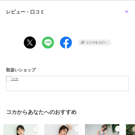
ツを合わせたレイヤードコーデもオススメです◎
レビュー・口コミ
生地感：透け感のある薄手生地。
伸縮性：なし。
透け感：あり。
裏地：なし。
ポケット：なし。
注意点：レッドのみ素材の特性上、色落ちしやすいのでご注意下さ
い。
お洗濯方法によっては縮みや色あせの可能性あり。乾燥機等のご使用
はお控え下さい。
取扱いショップ
※生地や素材の性質により2cm前後(ニット製品に関しては4cm程度)サ
イズ誤差が出る場合がございます。
※商品単体でのお写真が実物に最も近いお色味となっております。
※モデル着用写真は撮影環境により、多少実際のカラーと異なる場合
がございます。
※当商品は機械による生産の過程上、『生地を織る際の糸の継ぎ目』
や多少の『ほつれ』、繊維の『混紡』、形やサイズに多少の『誤差』
コカからあなたへのおすすめ
が生じる場合がございます。
※お客様に喜んでいただけますよう、最良のお値段でご提供できるよ
う努めております。今後もより良いデザインと商品をご提供させて頂
くためにも素材や縫製につきましては、何卒ご理解いただきますよう