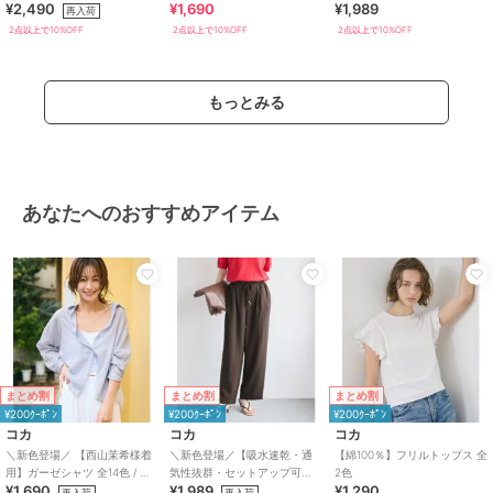
¥2,490
¥1,690
¥1,989
再入荷
2点以上で10%OFF
2点以上で10%OFF
2点以上で10%OFF
もっとみる
あなたへのおすすめアイテム
まとめ割
まとめ割
まとめ割
¥200ｸｰﾎﾟﾝ
¥200ｸｰﾎﾟﾝ
¥200ｸｰﾎﾟﾝ
コカ
コカ
コカ
＼新色登場／ 【西山茉希様着
＼新色登場／【吸水速乾・通
【綿100％】フリルトップス 全
用】ガーゼシャツ 全14色 / 冷
気性抜群・セットアップ可
2色
¥1,690
¥1,989
¥1,290
房対策
能】シボサテンライクイージ
再入荷
再入荷