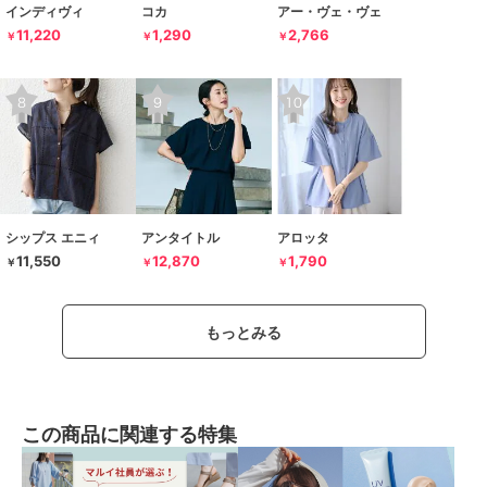
インディヴィ
コカ
アー・ヴェ・ヴェ
11,220
1,290
2,766
￥
￥
￥
シップス エニィ
アンタイトル
アロッタ
11,550
12,870
1,790
￥
￥
￥
もっとみる
この商品に関連する特集