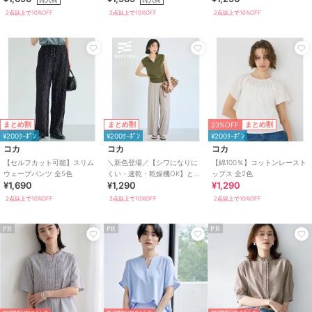
ーパンツ 全6色
2点以上で10%OFF
2点以上で10%OFF
2点以上で10%OFF
23%OFF
まとめ割
まとめ割
まとめ割
¥200ｸｰﾎﾟﾝ
¥200ｸｰﾎﾟﾝ
¥200ｸｰﾎﾟﾝ
コカ
コカ
コカ
【セルフカット可能】スリム
＼新色登場／【シワになりに
【綿100％】コットンレースト
ウェーブパンツ 全5色
くい・速乾・乾燥機OK】とろ
ップス 全2色
¥1,690
¥1,290
¥1,290
みリブリラックスパンツ 全4色
2点以上で10%OFF
2点以上で10%OFF
2点以上で10%OFF
PR
PR
PR