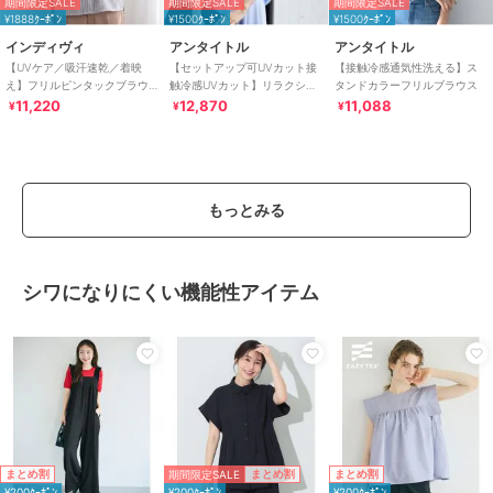
期間限定SALE
期間限定SALE
期間限定SALE
¥1888ｸｰﾎﾟﾝ
¥1500ｸｰﾎﾟﾝ
¥1500ｸｰﾎﾟﾝ
インディヴィ
アンタイトル
アンタイトル
【UVケア／吸汗速乾／着映
【セットアップ可UVカット接
【接触冷感通気性洗える】ス
え】フリルピンタックブラウ
触冷感UVカット】リラクシー
タンドカラーフリルブラウス
ス
キーVネックブラウス
11,220
12,870
11,088
¥
¥
¥
もっとみる
シワになりにくい機能性アイテム
期間限定SALE
まとめ割
まとめ割
まとめ割
¥200ｸｰﾎﾟﾝ
¥200ｸｰﾎﾟﾝ
¥200ｸｰﾎﾟﾝ