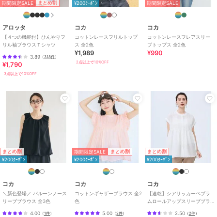
期間限定SALE
まとめ割
¥200ｸｰﾎﾟﾝ
期間限定SALE
お手入れ
洗濯機
特徴
トップス
アロッタ
コカ
コカ
ナイロン
/
綿・コットン素材
/
【４つの機能付】ひんやりフ
コットンレースフリルトップ
コットンレースフレアスリー
無地
/
フリル
/
半袖
/
５分・７
リル袖ブラウスＴシャツ
ス 全2色
ブトップス 全2色
¥1,989
¥990
分袖
/
フレアスリーブ
/
ドルマ
3.89
（
318件
）
ンスリーブ
/
LL･13号以上あり
/
2点以上で10%OFF
¥1,790
S･7号以下あり
/
洗える
/
ライフ
3点以上で10%OFF
スタイル
/
その他衿型
/
クル
ー・Uネック
ブラウス
ナイロン
/
綿・コットン素材
/
無地
/
フリル
/
半袖
/
５分・７
分袖
/
フレアスリーブ
/
ドルマ
ンスリーブ
/
LL･13号以上あり
/
期間限定SALE
まとめ割
まとめ割
まとめ割
S･7号以下あり
/
洗える
/
ライフ
¥200ｸｰﾎﾟﾝ
¥200ｸｰﾎﾟﾝ
¥200ｸｰﾎﾟﾝ
スタイル
/
その他衿型
/
クル
ー・Uネック
コカ
コカ
コカ
＼新色登場／ バルーンノース
コットンギャザーブラウス 全2
【速乾】シアサッカーペプラ
リーブブラウス 全3色
色
ムロールアップスリーブブラ
ウス 全2色
4.00
5.00
2.50
（
1件
）
（
2件
）
（
2件
）