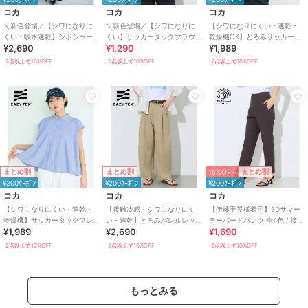
コカ
コカ
コカ
＼新色登場／【シワになりに
＼新色登場／【シワになりに
【シワになりにくい・速乾・
くい・吸水速乾】シボシャー
くい】サッカータックブラウ
乾燥機OK】とろみサッカース
¥2,690
¥1,290
¥1,989
リングフリルオールインワン
ス 全4色
タンドカラーブラウス 全2色
全2色
2点以上で10%OFF
2点以上で10%OFF
2点以上で10%OFF
15%OFF
まとめ割
まとめ割
まとめ割
¥200ｸｰﾎﾟﾝ
¥200ｸｰﾎﾟﾝ
¥200ｸｰﾎﾟﾝ
コカ
コカ
コカ
【シワになりにくい・速乾・
【接触冷感・シワになりにく
【伊藤千晃様着用】3Dサマー
乾燥機】サッカータックフレ
い・速乾】とろみバレルレッ
テーパードパンツ 全4色 / 接触
¥1,989
¥2,690
¥1,690
アブラウス 全2色
グスラックス 全2色
冷感・シワになりにくい
2点以上で10%OFF
2点以上で10%OFF
2点以上で10%OFF
もっとみる