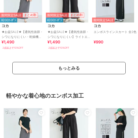
期間限定SALE
期間限定SALE
まとめ割
まとめ割
¥200ｸｰﾎﾟﾝ
¥200ｸｰﾎﾟﾝ
期間限定SALE
コカ
コカ
コカ
★お盆SALE★【通気性抜群・
★お盆SALE★【通気性抜群・
エンボスラインスカート 全2色
シワになりにくい・乾燥機
シワになりにくい】ライトエ
¥1,490
¥1,490
¥990
OK】ライトエンボスIラインス
ンボスタックワイドイージー
カート 全2色
パンツ 全2色
2点以上で10%OFF
2点以上で10%OFF
もっとみる
軽やかな着心地のエンボス加工