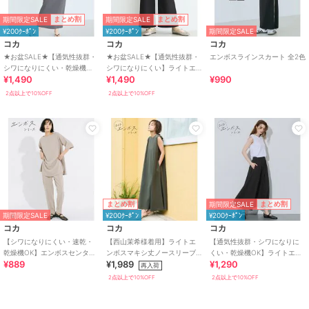
期間限定SALE
期間限定SALE
まとめ割
まとめ割
¥200ｸｰﾎﾟﾝ
¥200ｸｰﾎﾟﾝ
期間限定SALE
コカ
コカ
コカ
★お盆SALE★【通気性抜群・
★お盆SALE★【通気性抜群・
エンボスラインスカート 全2色
シワになりにくい・乾燥機
シワになりにくい】ライトエ
¥1,490
¥1,490
¥990
OK】ライトエンボスIラインス
ンボスタックワイドイージー
カート 全2色
パンツ 全2色
2点以上で10%OFF
2点以上で10%OFF
期間限定SALE
まとめ割
まとめ割
期間限定SALE
¥200ｸｰﾎﾟﾝ
¥200ｸｰﾎﾟﾝ
コカ
コカ
コカ
【シワになりにくい・速乾・
【西山茉希様着用】ライトエ
【通気性抜群・シワになりに
乾燥機OK】エンボスセンター
ンボスマキシ丈ノースリーブ
くい・乾燥機OK】ライトエン
¥889
¥1,989
¥1,290
シームレギンスパンツ 全2色
ワンピース 全4色 / シワになり
ボスパネルフレアスカート 全2
再入荷
にくい・速乾
色
2点以上で10%OFF
2点以上で10%OFF