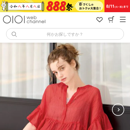
コ
ン
テ
ン
ツ
へ
何かお探しですか？
ス
キ
ッ
プ