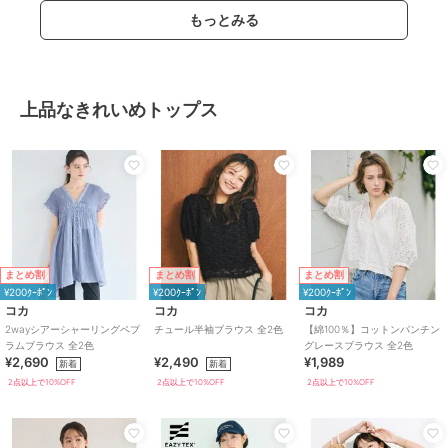
もっとみる
上品なきれいめトップス
まとめ割
まとめ割
まとめ割
¥200ｸｰﾎﾟﾝ
¥200ｸｰﾎﾟﾝ
¥200ｸｰﾎﾟﾝ
コカ
コカ
コカ
2wayシアーシャーリングペプ
チュール半袖ブラウス 全2色
【綿100％】コットンパンチン
ラムブラウス 全2色
グレースブラウス 全2色
¥2,690
¥2,490
¥1,989
新着
新着
2点以上で10%OFF
2点以上で10%OFF
2点以上で10%OFF