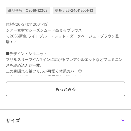
商品番号：CE016-12302
型番：26-240112001-13
[型番:26-240112001-13]
シアー素材でシーズンムード高まるブラウス
＼26SS新色 ライトブルー・レッド・ダークベージュ・ブラウン登
場！／
■デザイン・シルエット
フリルスリーブやAラインに広がるフレアシルエットなどフェミニン
さを詰め込んだ一枚。
二の腕隠れる袖フリルが可愛く体系カバー◎
スタンドカラーで大人な雰囲気もプラスしました。
少しボタンを開けてスキッパー風の着こなしもおすすめです。
■素材
・さらっとした軽めのシアー素材
・シワ加工で立体的な生地
■コーディネート
サイズ
ボタンを開けて羽織としてもお使いいただけます◎
透け感を生かした肌見せコーデや、インナーにタンクトップやTシャ