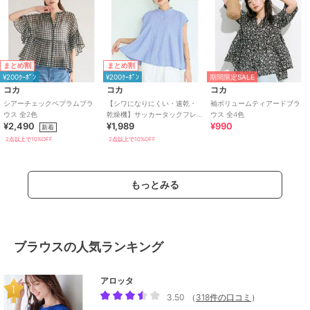
まとめ割
まとめ割
¥200ｸｰﾎﾟﾝ
¥200ｸｰﾎﾟﾝ
期間限定SALE
コカ
コカ
コカ
シアーチェックペプラムブラ
【シワになりにくい・速乾・
袖ボリュームティアードブラ
ウス 全2色
乾燥機】サッカータックフレ
ウス 全4色
¥2,490
¥1,989
¥990
アブラウス 全2色
新着
2点以上で10%OFF
2点以上で10%OFF
もっとみる
ブラウスの人気ランキング
アロッタ
3.50
（
318件の口コミ
）