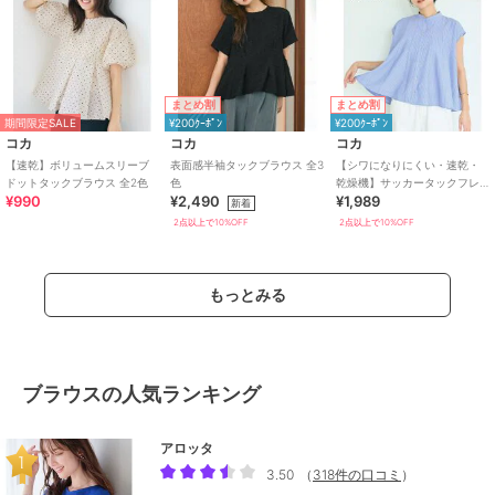
まとめ割
まとめ割
期間限定SALE
¥200ｸｰﾎﾟﾝ
¥200ｸｰﾎﾟﾝ
コカ
コカ
コカ
【速乾】ボリュームスリーブ
表面感半袖タックブラウス 全3
【シワになりにくい・速乾・
ドットタックブラウス 全2色
色
乾燥機】サッカータックフレ
¥990
¥2,490
¥1,989
アブラウス 全2色
新着
2点以上で10%OFF
2点以上で10%OFF
もっとみる
ブラウスの人気ランキング
アロッタ
3.50
（
318件の口コミ
）