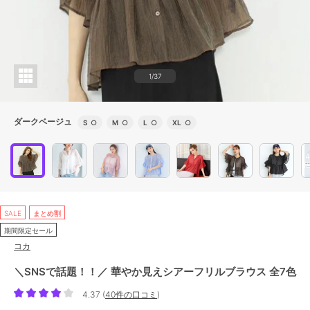
1/37
ダークベージュ
S
○
M
○
L
○
XL
○
SALE
まとめ割
期間限定セール
コカ
＼SNSで話題！！／ 華やか見えシアーフリルブラウス 全7色
4.37
(
40件の口コミ
)