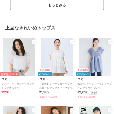
もっとみる
上品なきれいめトップス
まとめ割
まとめ割
期間限定SALE
¥200ｸｰﾎﾟﾝ
¥200ｸｰﾎﾟﾝ
コカ
コカ
コカ
シアードット袖シャーリング
【速乾】シアサッカーペプラ
2wayシアーシャーリングペプ
トップス 全4色
ムロールアップスリーブブラ
ラムブラウス 全2色
¥990
¥1,989
¥2,690
ウス 全2色
新着
2点以上で10%OFF
2点以上で10%OFF