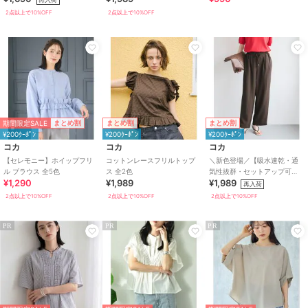
2点以上で10%OFF
2点以上で10%OFF
期間限定SALE
まとめ割
まとめ割
まとめ割
¥200ｸｰﾎﾟﾝ
¥200ｸｰﾎﾟﾝ
¥200ｸｰﾎﾟﾝ
コカ
コカ
コカ
【セレモニー】ホイップフリ
コットンレースフリルトップ
＼新色登場／【吸水速乾・通
ル ブラウス 全5色
ス 全2色
気性抜群・セットアップ可
¥1,290
¥1,989
¥1,989
能】シボサテンライクイージ
再入荷
ーパンツ 全6色
2点以上で10%OFF
2点以上で10%OFF
2点以上で10%OFF
PR
PR
PR