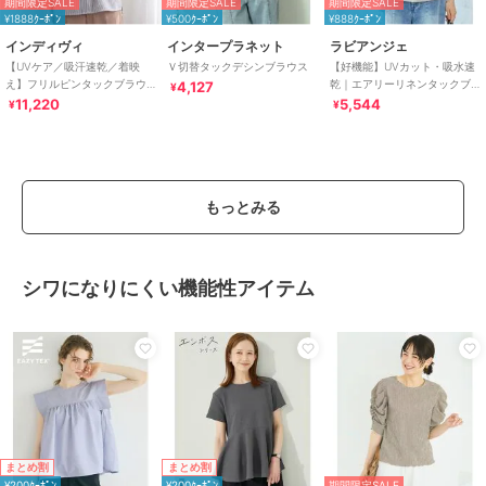
期間限定SALE
期間限定SALE
期間限定SALE
¥1888ｸｰﾎﾟﾝ
¥500ｸｰﾎﾟﾝ
¥888ｸｰﾎﾟﾝ
インディヴィ
インタープラネット
ラビアンジェ
【UVケア／吸汗速乾／着映
Ｖ切替タックデシンブラウス
【好機能】UVカット・吸水速
え】フリルピンタックブラウ
乾｜エアリーリネンタックブ
4,127
¥
ス
ラウス｜セットアップ対
11,220
5,544
¥
¥
応/360度美シルエット
もっとみる
シワになりにくい機能性アイテム
まとめ割
まとめ割
¥200ｸｰﾎﾟﾝ
¥200ｸｰﾎﾟﾝ
期間限定SALE