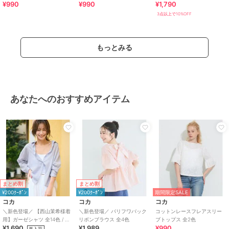
¥990
¥990
¥1,790
3点以上で10%OFF
もっとみる
あなたへのおすすめアイテム
まとめ割
まとめ割
¥200ｸｰﾎﾟﾝ
¥200ｸｰﾎﾟﾝ
期間限定SALE
コカ
コカ
コカ
＼新色登場／ 【西山茉希様着
＼新色登場／ パリフワバック
コットンレースフレアスリー
用】ガーゼシャツ 全14色 / 冷
リボンブラウス 全4色
ブトップス 全2色
¥1,690
¥1,989
¥990
房対策
再入荷