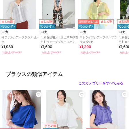
お願い申し上げます。
モデル：150cm/158cm/160cm/165cm/167cm/173cm
期間限定SALE
まとめ割
まとめ割
まとめ割
まとめ
¥200ｸｰﾎﾟﾝ
¥200ｸｰﾎﾟﾝ
¥200ｸｰﾎﾟﾝ
¥200ｸｰ
期間限定セール開催中
コカ
コカ
コカ
コカ
袖フリルシアーブラウス 全4
＼新色登場／【西山茉希様着
ストライプシアーフリルブラ
＼新色
色
用】ウェーブプリーツパンツ
ウス 全2色
用】ガー
ブランド
コカ
¥1,989
¥1,690
¥1,290
¥1,69
全12色 / セルフカット可能
房対策
ショップ
コカ
2点以上で10%OFF
2点以上で10%OFF
2点以上で10%OFF
2点以上で
商品カテゴリ
トップス
／
ブラウス
性別タイプ
レディース
ブラウスの類似アイテム
トップス
／
ブラウス
このカテゴリーをすべてみる
カラー
ダークベージュ、ホワイト、ピン
ク、ライトブルー、レッド、ブラ
ウン、ブラック
サイズ
S,M,L,XL
素材
再生繊維(セルロース)65％ナイロ
ン35％
商品のお取り扱い方法
まとめ割