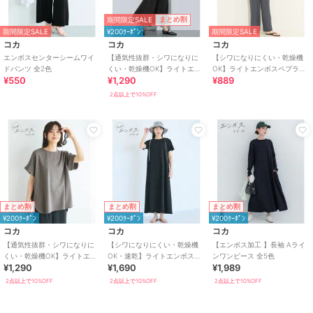
期間限定SALE
まとめ割
期間限定SALE
¥200ｸｰﾎﾟﾝ
期間限定SALE
コカ
コカ
コカ
エンボスセンターシームワイ
【通気性抜群・シワになりに
【シワになりにくい・乾燥機
ドパンツ 全2色
くい・乾燥機OK】ライトエン
OK】ライトエンボスペプラム
¥550
¥1,290
¥889
ボスパネルフレアスカート 全2
オールインワン 全2色
色
2点以上で10%OFF
まとめ割
まとめ割
まとめ割
¥200ｸｰﾎﾟﾝ
¥200ｸｰﾎﾟﾝ
¥200ｸｰﾎﾟﾝ
コカ
コカ
コカ
【通気性抜群・シワになりに
【シワになりにくい・乾燥機
【エンボス加工 】長袖 Aライ
くい・乾燥機OK】ライトエン
OK・速乾】ライトエンボスマ
ンワンピース 全5色
¥1,290
¥1,690
¥1,989
ボスロールアップスリーブト
キシワンピース 全2色
ップス 全2色
2点以上で10%OFF
2点以上で10%OFF
2点以上で10%OFF