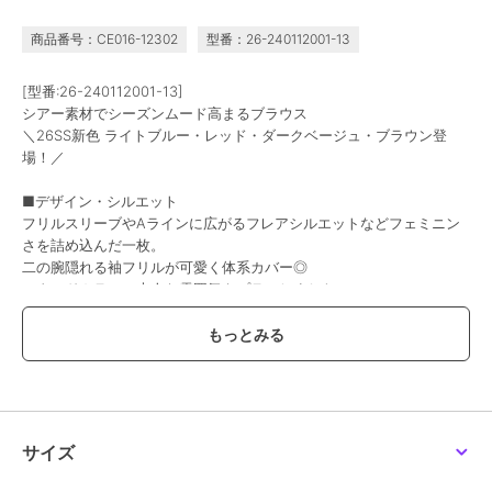
商品番号：CE016-12302
型番：26-240112001-13
[型番:26-240112001-13]
シアー素材でシーズンムード高まるブラウス
＼26SS新色 ライトブルー・レッド・ダークベージュ・ブラウン登
場！／
■デザイン・シルエット
フリルスリーブやAラインに広がるフレアシルエットなどフェミニン
さを詰め込んだ一枚。
二の腕隠れる袖フリルが可愛く体系カバー◎
スタンドカラーで大人な雰囲気もプラスしました。
少しボタンを開けてスキッパー風の着こなしもおすすめです。
■素材
・さらっとした軽めのシアー素材
・シワ加工で立体的な生地
■コーディネート
サイズ
ボタンを開けて羽織としてもお使いいただけます◎
透け感を生かした肌見せコーデや、インナーにタンクトップやTシャ