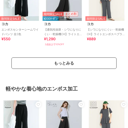
期間限定SALE
まとめ割
期間限定SALE
¥200ｸｰﾎﾟﾝ
期間限定SALE
コカ
コカ
コカ
エンボスセンターシームワイ
【通気性抜群・シワになりに
【シワになりにくい・乾燥機
ドパンツ 全2色
くい・乾燥機OK】ライトエン
OK】ライトエンボスペプラム
¥550
¥1,290
¥889
ボスパネルフレアスカート 全2
オールインワン 全2色
色
2点以上で10%OFF
もっとみる
軽やかな着心地のエンボス加工