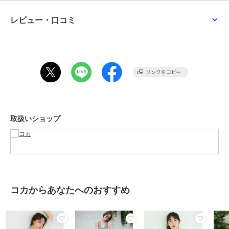
ツを合わせたレイヤードコーデもオススメです◎
レビュー・口コミ
生地感：透け感のある薄手生地。
伸縮性：なし。
透け感：あり。
裏地：なし。
ポケット：なし。
注意点：レッドのみ素材の特性上、色落ちしやすいのでご注意下さ
い。
お洗濯方法によっては縮みや色あせの可能性あり。乾燥機等のご使用
はお控え下さい。
取扱いショップ
※生地や素材の性質により2cm前後(ニット製品に関しては4cm程度)サ
イズ誤差が出る場合がございます。
※商品単体でのお写真が実物に最も近いお色味となっております。
※モデル着用写真は撮影環境により、多少実際のカラーと異なる場合
がございます。
※当商品は機械による生産の過程上、『生地を織る際の糸の継ぎ目』
や多少の『ほつれ』、繊維の『混紡』、形やサイズに多少の『誤差』
コカからあなたへのおすすめ
が生じる場合がございます。
※お客様に喜んでいただけますよう、最良のお値段でご提供できるよ
う努めております。今後もより良いデザインと商品をご提供させて頂
くためにも素材や縫製につきましては、何卒ご理解いただきますよう