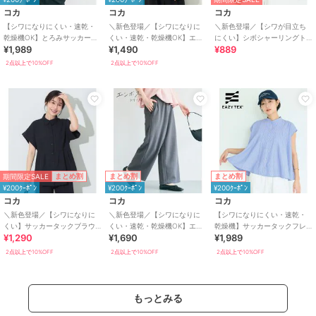
コカ
コカ
コカ
【シワになりにくい・速乾・
＼新色登場／【シワになりに
＼新色登場／【シワが目立ち
乾燥機OK】とろみサッカース
くい・速乾・乾燥機OK】エン
にくい】シボシャーリングト
¥1,989
¥1,490
¥889
タンドカラーブラウス 全2色
ボス切り替えフレアトップス
ップス 全5色
全5色
2点以上で10%OFF
2点以上で10%OFF
期間限定SALE
まとめ割
まとめ割
まとめ割
¥200ｸｰﾎﾟﾝ
¥200ｸｰﾎﾟﾝ
¥200ｸｰﾎﾟﾝ
コカ
コカ
コカ
＼新色登場／【シワになりに
＼新色登場／【シワになりに
【シワになりにくい・速乾・
くい】サッカータックブラウ
くい・速乾・乾燥機OK】エン
乾燥機】サッカータックフレ
¥1,290
¥1,690
¥1,989
ス 全4色
ボスワイドパンツ 全6色
アブラウス 全2色
2点以上で10%OFF
2点以上で10%OFF
2点以上で10%OFF
もっとみる