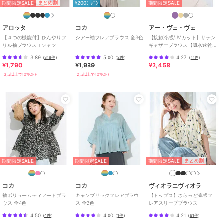
期間限定SALE
まとめ割
¥200ｸｰﾎﾟﾝ
期間限定SALE
お手入れ
洗濯機
特徴
トップス
アロッタ
コカ
アー・ヴェ・ヴェ
ナイロン
/
綿・コットン素材
/
【４つの機能付】ひんやりフ
シアー袖フレアブラウス 全3色
【接触冷感/UVカット】サテン
無地
/
フリル
/
半袖
/
５分・７
リル袖ブラウスＴシャツ
ギャザーブラウス【吸水速乾/
イージーケア】
分袖
/
フレアスリーブ
/
ドルマ
3.89
5.00
4.27
（
318件
）
（
2件
）
（
11件
）
ンスリーブ
/
LL･13号以上あり
/
¥1,790
¥1,989
¥2,458
S･7号以下あり
/
洗える
/
ライフ
3点以上で10%OFF
2点以上で10%OFF
スタイル
/
その他衿型
/
クル
ー・Uネック
ブラウス
ナイロン
/
綿・コットン素材
/
無地
/
フリル
/
半袖
/
５分・７
分袖
/
フレアスリーブ
/
ドルマ
ンスリーブ
/
LL･13号以上あり
/
S･7号以下あり
/
洗える
/
ライフ
期間限定SALE
まとめ割
期間限定SALE
期間限定SALE
スタイル
/
その他衿型
/
クル
ー・Uネック
コカ
コカ
ヴィオラエヴィオラ
袖ボリュームティアードブラ
キャンブリックフレアブラウ
【トップス】さらっと涼感フ
ウス 全4色
ス 全2色
レアスリーブブラウス
4.50
4.00
4.21
（
4件
）
（
1件
）
（
61件
）