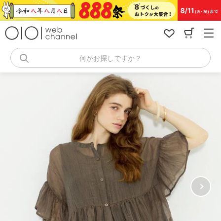
コ
ン
テ
ン
ツ
へ
何かお探しですか？
ス
キ
ッ
プ