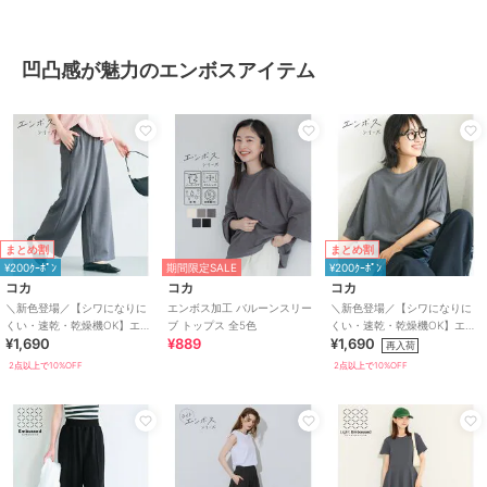
凹凸感が魅力のエンボスアイテム
まとめ割
まとめ割
¥200ｸｰﾎﾟﾝ
期間限定SALE
¥200ｸｰﾎﾟﾝ
コカ
コカ
コカ
＼新色登場／【シワになりに
エンボス加工 バルーンスリー
＼新色登場／【シワになりに
くい・速乾・乾燥機OK】エン
ブ トップス 全5色
くい・速乾・乾燥機OK】エン
¥1,690
¥889
¥1,690
ボスワイドパンツ 全6色
ボスドルマントップス 全5色
再入荷
2点以上で10%OFF
2点以上で10%OFF