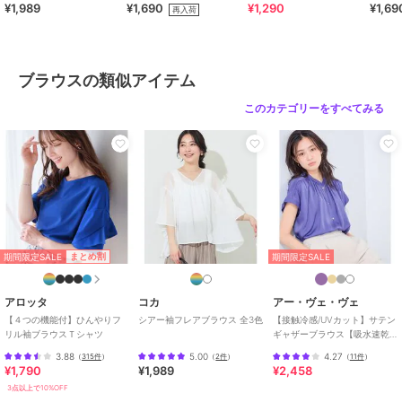
¥1,989
¥1,690
¥1,290
¥1,69
全12色 / セルフカット可能
房対策
再入荷
ショップ
コカ
商品カテゴリ
トップス
／
ブラウス
性別タイプ
レディース
ブラウスの類似アイテム
トップス
／
ブラウス
このカテゴリーをすべてみる
カラー
ホワイト、ピンク、ライトブル
ー、レッド、ダークベージュ、ブ
ラウン、ブラック
サイズ
S,M,L,XL
素材
再生繊維(セルロース)65％ナイロ
ン35％
商品のお取り扱い方法
期間限定SALE
まとめ割
期間限定SALE
お手入れ
洗濯機
アロッタ
コカ
アー・ヴェ・ヴェ
特徴
トップス
【４つの機能付】ひんやりフ
シアー袖フレアブラウス 全3色
【接触冷感/UVカット】サテン
ナイロン
/
綿・コットン素材
/
リル袖ブラウスＴシャツ
ギャザーブラウス【吸水速乾/
無地
/
フリル
/
半袖
/
５分・７
イージーケア】
3.88
5.00
4.27
（
315件
）
（
2件
）
（
11件
）
分袖
/
フレアスリーブ
/
ドルマ
¥1,790
¥1,989
¥2,458
ンスリーブ
/
LL･13号以上あり
/
3点以上で10%OFF
S･7号以下あり
/
洗える
/
ライフ