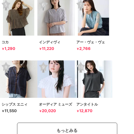
コカ
インディヴィ
アー・ヴェ・ヴェ
1,290
11,220
2,766
￥
￥
￥
シップス エニィ
オーディア ミューズ
アンタイトル
11,550
20,020
12,870
￥
￥
￥
もっとみる