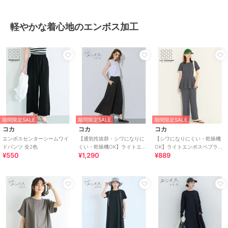
軽やかな着心地のエンボス加工
期間限定SALE
期間限定SALE
期間限定SALE
コカ
コカ
コカ
エンボスセンターシームワイ
【通気性抜群・シワになりに
【シワになりにくい・乾燥機
ドパンツ 全2色
くい・乾燥機OK】ライトエン
OK】ライトエンボスペプラム
¥550
¥1,290
¥889
ボスパネルフレアスカート 全2
オールインワン 全2色
色