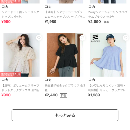
期間限定SALE
コカ
コカ
コカ
シアードット袖シャーリング
【速乾】シアサッカーペプラ
2wayシアーシャーリングペプ
トップス 全4色
ムロールアップスリーブブラ
ラムブラウス 全2色
¥990
¥1,989
¥2,690
ウス 全2色
新着
期間限定SALE
コカ
コカ
コカ
【速乾】ボリュームスリーブ
表面感半袖タックブラウス 全3
【シワになりにくい・速乾・
ドットタックブラウス 全2色
色
乾燥機】サッカータックフレ
¥990
¥2,490
¥1,989
アブラウス 全2色
新着
もっとみる