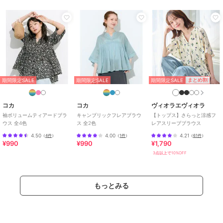
スタイル
/
その他衿型
/
クル
ー・Uネック
ブラウス
ナイロン
/
綿・コットン素材
/
無地
/
フリル
/
半袖
/
５分・７
分袖
/
フレアスリーブ
/
ドルマ
ンスリーブ
/
LL･13号以上あり
/
期間限定SALE
まとめ割
期間限定SALE
期間限定SALE
S･7号以下あり
/
洗える
/
ライフ
スタイル
/
その他衿型
/
クル
コカ
コカ
ヴィオラエヴィオラ
ー・Uネック
袖ボリュームティアードブラ
キャンブリックフレアブラウ
【トップス】さらっと涼感フ
ウス 全4色
ス 全2色
レアスリーブブラウス
4.50
4.00
4.21
（
4件
）
（
1件
）
（
61件
）
¥990
¥990
¥1,790
3点以上で10%OFF
もっとみる