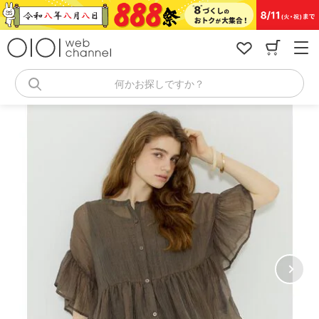
コ
ン
テ
ン
ツ
へ
何かお探しですか？
ス
キ
ッ
プ