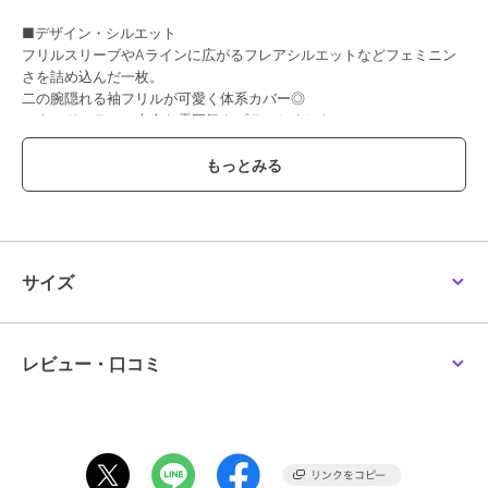
■デザイン・シルエット
フリルスリーブやAラインに広がるフレアシルエットなどフェミニン
さを詰め込んだ一枚。
二の腕隠れる袖フリルが可愛く体系カバー◎
スタンドカラーで大人な雰囲気もプラスしました。
少しボタンを開けてスキッパー風の着こなしもおすすめです。
■素材
・さらっとした軽めのシアー素材
・シワ加工で立体的な生地
■コーディネート
サイズ
ボタンを開けて羽織としてもお使いいただけます◎
透け感を生かした肌見せコーデや、インナーにタンクトップやTシャ
ツを合わせたレイヤードコーデもオススメです◎
レビュー・口コミ
生地感：透け感のある薄手生地。
伸縮性：なし。
透け感：あり。
裏地：なし。
ポケット：なし。