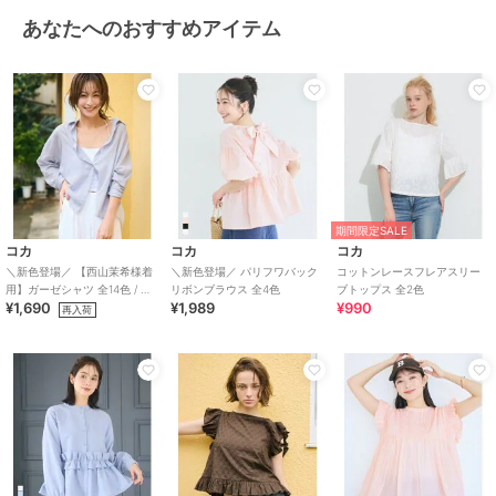
あなたへのおすすめアイテム
期間限定SALE
コカ
コカ
コカ
＼新色登場／ 【西山茉希様着
＼新色登場／ パリフワバック
コットンレースフレアスリー
用】ガーゼシャツ 全14色 / 冷
リボンブラウス 全4色
ブトップス 全2色
¥1,690
¥1,989
¥990
房対策
再入荷