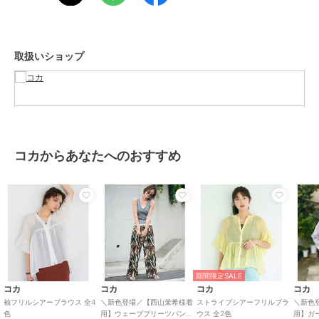
注意点：レッドのみ素材の特性上、色落ちしやすいのでご注意下さ
い。
お洗濯方法によっては縮みや色あせの可能性あり。乾燥機等のご使用
はお控え下さい。
取扱いショップ
※生地や素材の性質により2cm前後(ニット製品に関しては4cm程度)サ
イズ誤差が出る場合がございます。
※商品単体でのお写真が実物に最も近いお色味となっております。
※モデル着用写真は撮影環境により、多少実際のカラーと異なる場合
がございます。
※当商品は機械による生産の過程上、『生地を織る際の糸の継ぎ目』
や多少の『ほつれ』、繊維の『混紡』、形やサイズに多少の『誤差』
コカからあなたへのおすすめ
が生じる場合がございます。
※お客様に喜んでいただけますよう、最良のお値段でご提供できるよ
う努めております。今後もより良いデザインと商品をご提供させて頂
くためにも素材や縫製につきましては、何卒ご理解いただきますよう
お願い申し上げます。
モデル：150cm/158cm/160cm/165cm/167cm/173cm
期間限定SALE
期間限定セール開催中
コカ
コカ
コカ
コカ
袖フリルシアーブラウス 全4
＼新色登場／【西山茉希様着
ストライプシアーフリルブラ
＼新色
色
用】ウェーブプリーツパンツ
ウス 全2色
用】ガー
ブランド
コカ