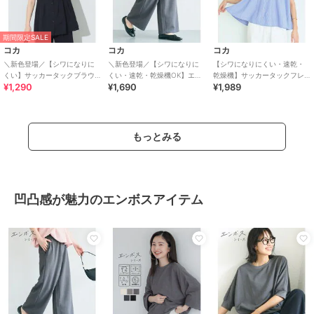
期間限定SALE
コカ
コカ
コカ
＼新色登場／【シワになりに
＼新色登場／【シワになりに
【シワになりにくい・速乾・
くい】サッカータックブラウ
くい・速乾・乾燥機OK】エン
乾燥機】サッカータックフレ
¥1,290
¥1,690
¥1,989
ス 全4色
ボスワイドパンツ 全6色
アブラウス 全2色
もっとみる
凹凸感が魅力のエンボスアイテム