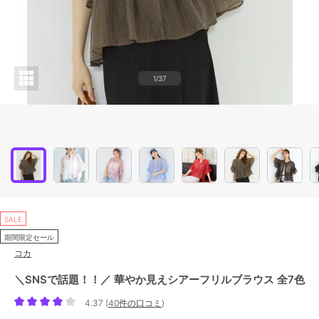
1/37
SALE
期間限定セール
コカ
＼SNSで話題！！／ 華やか見えシアーフリルブラウス 全7色
4.37
(
40件の口コミ
)