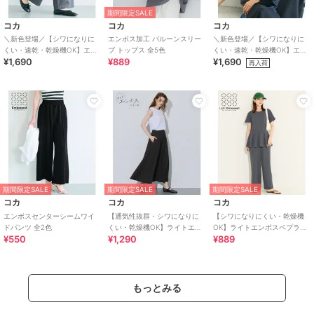
期間限定SALE
コカ
コカ
コカ
＼新色登場／【シワになりに
エンボス加工 バルーンスリー
＼新色登場／【シワになりに
くい・速乾・乾燥機OK】エン
ブ トップス 全5色
くい・速乾・乾燥機OK】エン
¥1,690
¥889
¥1,690
ボスワイドパンツ 全6色
ボスドルマントップス 全5色
再入荷
期間限定SALE
期間限定SALE
期間限定SALE
コカ
コカ
コカ
エンボスセンターシームワイ
【通気性抜群・シワになりに
【シワになりにくい・乾燥機
ドパンツ 全2色
くい・乾燥機OK】ライトエン
OK】ライトエンボスペプラム
¥550
¥1,290
¥889
ボスパネルフレアスカート 全2
オールインワン 全2色
色
もっとみる