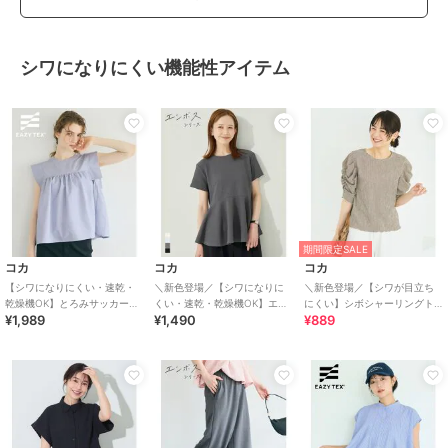
シワになりにくい機能性アイテム
期間限定SALE
コカ
コカ
コカ
【シワになりにくい・速乾・
＼新色登場／【シワになりに
＼新色登場／【シワが目立ち
乾燥機OK】とろみサッカース
くい・速乾・乾燥機OK】エン
にくい】シボシャーリングト
¥1,989
¥1,490
¥889
タンドカラーブラウス 全2色
ボス切り替えフレアトップス
ップス 全5色
全5色