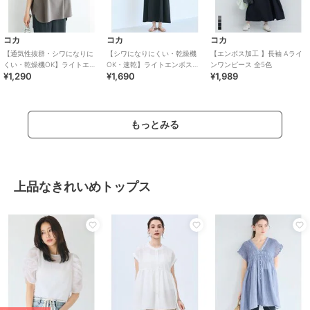
コカ
コカ
コカ
【通気性抜群・シワになりに
【シワになりにくい・乾燥機
【エンボス加工 】長袖 Aライ
くい・乾燥機OK】ライトエン
OK・速乾】ライトエンボスマ
ンワンピース 全5色
¥1,290
¥1,690
¥1,989
ボスロールアップスリーブト
キシワンピース 全2色
ップス 全2色
もっとみる
上品なきれいめトップス