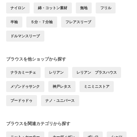
ナイロン
綿・コットン素材
無地
フリル
半袖
５分・７分袖
フレアスリーブ
ドルマンスリーブ
ブラウスを他ショップから探す
ナラカミーチェ
レリアン
レリアン プラスハウス
メゾンドゥサンク
神戸レタス
ミニミニストア
プードゥドゥ
ナノ・ユニバース
ブラウスを関連カテゴリから探す
ニット・セーター
カーディガン
ボレロ
シャツ