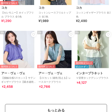
期間限定SALE
コカ
コカ
コカ
【セレモニー】ホイップフリ
コットンレースフリルトップ
コットンギャザーブラウス 全2
ル ブラウス 全5色
ス 全2色
色
¥1,290
¥1,989
¥2,490
PR
PR
PR
期間限定SALE
期間限定SALE
期間限定SALE
¥500ｸｰﾎﾟﾝ
アー・ヴェ・ヴェ
アー・ヴェ・ヴェ
インタープラネット
【接触冷感/UVカット】サテン
【UVカット/速乾/洗える】レ
Ｖ切替タックデシンブラウス
ギャザーブラウス【吸水速乾/
ースヨークブラウス
4,127
¥
イージーケア】
2,458
2,766
¥
¥
もっとみる