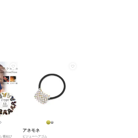
アネモネ
ム 蝶結び
ビジューヘアゴム