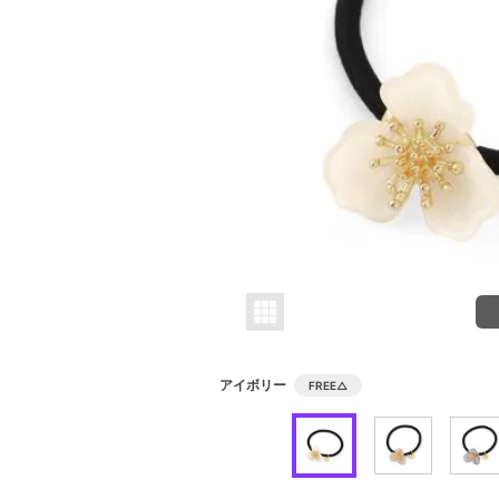
アイボリー
FREE
△