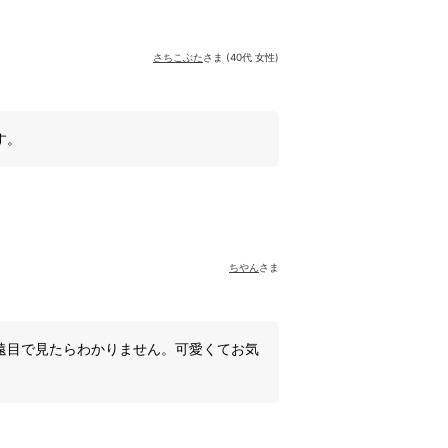
さちこぶた
さま (40代 女性)
す。
ちやん
さま
遠目で見たらわかりません。可愛くてお気