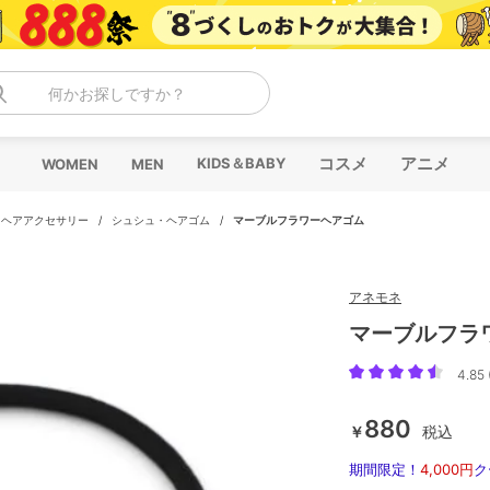
何かお探しですか？
コスメ
アニメ
KIDS＆BABY
WOMEN
MEN
・ヘアアクセサリー
/
シュシュ・ヘアゴム
/
マーブルフラワーヘアゴム
アネモネ
マーブルフラ
4.85 
880
￥
税込
期間限定！
4,000円
ク