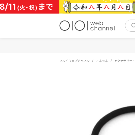
コ
ン
テ
ン
ツ
へ
ス
キ
ッ
プ
マルイウェブチャネル
/
アネモネ
/
アクセサリー