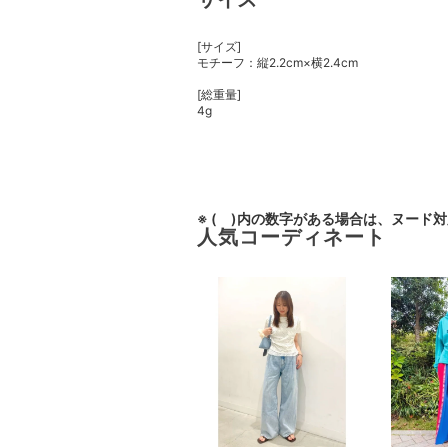
[サイズ]
モチーフ：縦2.2cm×横2.4cm
[総重量]
4g
※ ( )内の数字がある場合は、ヌード
人気コーディネート