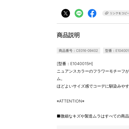
商品説明
商品番号：CE016-09402
型番：E104001
[型番：E1040015H]
ニュアンスカラーのフラワーモチーフ
ム。
ほどよいサイズ感でコーデに馴染みや
※ATTENTION※
■微細なキズや製造ムラはすべての商