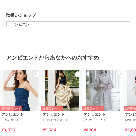
ポリウレタン 3%
商品のお取り扱い方法
取扱いショップ
特徴
トップス
綿・コットン素材
/
ジーンズ・デ
ニム素材
/
無地
/
フリル
/
ノー
スリーブ
/
レギュラー丈(トップ
ス)
アンビエントからあなたへのおすすめ
ベスト・ジレ
綿・コットン素材
/
ジーンズ・デ
ニム素材
/
無地
/
フリル
/
ノー
スリーブ
/
レギュラー丈(トップ
ス)
原産国
韓国
期間限定SALE
期間限定SALE
期間限定SALE
期間限定
アンビエント
アンビエント
アンビエント
アン
ﾃﾞﾆﾑﾗｲｸﾋﾞｽﾁｪ
ﾄﾞｯｷﾝｸﾞﾏｷｼﾜﾝﾋﾟｰｽ
2ｳｪｲｹｰﾌﾟｼﾞﾚｺｰﾄ
ﾊｲｳｴｽﾄｾ
¥3,036
¥5,544
¥8,184
¥4,8