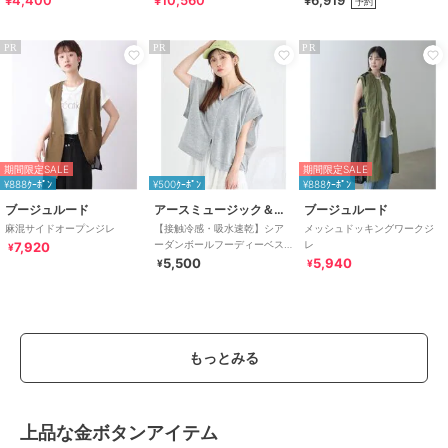
予約
PR
PR
PR
期間限定SALE
期間限定SALE
¥888ｸｰﾎﾟﾝ
¥500ｸｰﾎﾟﾝ
¥888ｸｰﾎﾟﾝ
ブージュルード
アースミュージック＆エコロジー
ブージュルード
麻混サイドオープンジレ
【接触冷感・吸水速乾】シア
メッシュドッキングワークジ
ーダンボールフーディーベス
レ
7,920
¥
ト
5,500
5,940
¥
¥
もっとみる
上品な金ボタンアイテム