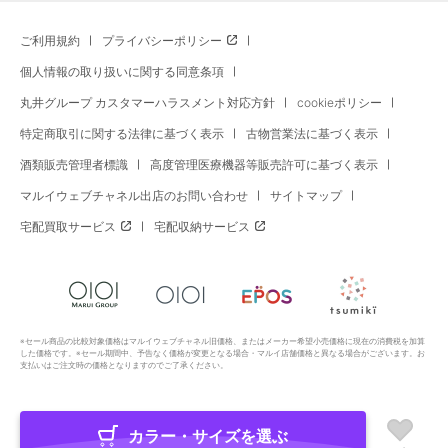
ご利用規約
プライバシーポリシー
個人情報の取り扱いに関する同意条項
丸井グループ カスタマーハラスメント対応方針
cookieポリシー
特定商取引に関する法律に基づく表示
古物営業法に基づく表示
酒類販売管理者標識
高度管理医療機器等販売許可に基づく表示
マルイウェブチャネル出店のお問い合わせ
サイトマップ
宅配買取サービス
宅配収納サービス
※セール商品の比較対象価格はマルイウェブチャネル旧価格、またはメーカー希望小売価格に現在の消費税を加算
した価格です。※セール期間中、予告なく価格が変更となる場合・マルイ店舗価格と異なる場合がございます。お
支払いはご注文時の価格となりますのでご了承ください。
カラー・サイズを選ぶ
Copyright All Rights Reserved. MARUI Co., Ltd