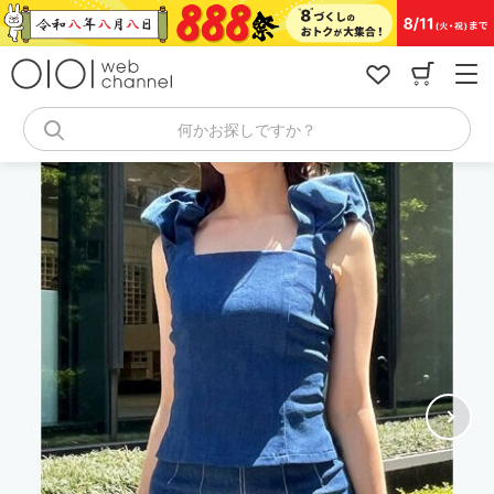
コ
ン
テ
ン
ツ
へ
何かお探しですか？
ス
キ
ッ
プ