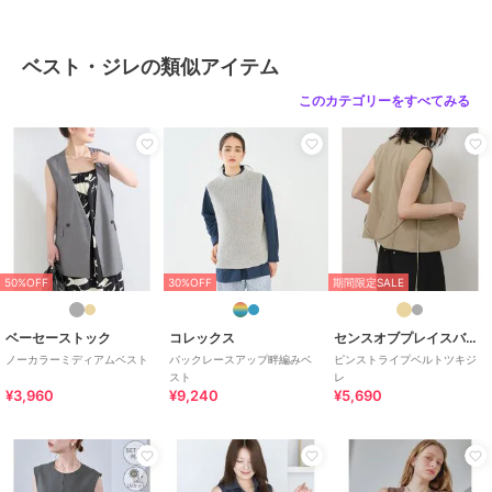
ベスト・ジレの類似アイテム
このカテゴリーをすべてみる
50%OFF
30%OFF
期間限定SALE
ベーセーストック
コレックス
センスオブプレイスバイアーバンリサーチ
ノーカラーミディアムベスト
バックレースアップ畔編みベ
ピンストライプベルトツキジ
スト
レ
¥3,960
¥9,240
¥5,690