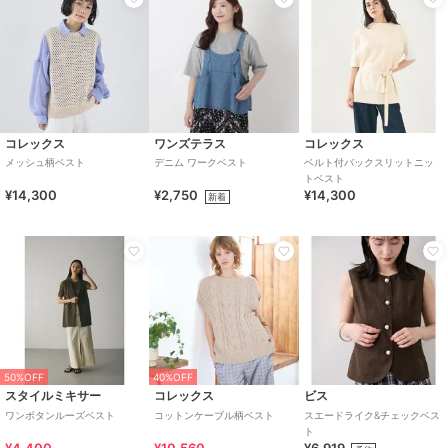
コレックス
ワンズテラス
コレックス
メッシュ柄ベスト
デニム ワークベスト
ベルト付バックスリットニッ
トベスト
¥14,300
¥2,750
¥14,300
新着
50%OFF
40%OFF
スタイルミキサー
コレックス
ビス
ワンボタンルーズベスト
コットンケーブル柄ベスト
スエードライク&チェックベス
ト
¥4,400
¥10,560
¥6,919