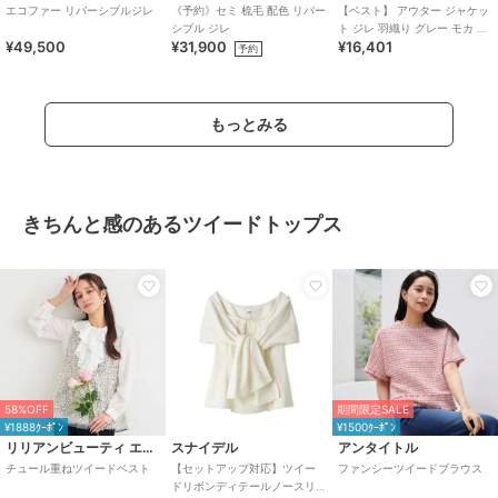
エコファー リバーシブルジレ
《予約》セミ 梳毛 配色 リバー
【ベスト】 アウター ジャケッ
シブル ジレ
ト ジレ 羽織り グレー モカ ノ
¥49,500
¥31,900
¥16,401
ースリーブ ボア リバーシブル
予約
ボア
もっとみる
きちんと感のあるツイードトップス
58%OFF
期間限定SALE
¥1888ｸｰﾎﾟﾝ
¥1500ｸｰﾎﾟﾝ
リリアンビューティ エクラ
スナイデル
アンタイトル
チュール重ねツイードベスト
【セットアップ対応】ツイー
ファンシーツイードブラウス
ドリボンディテールノースリ