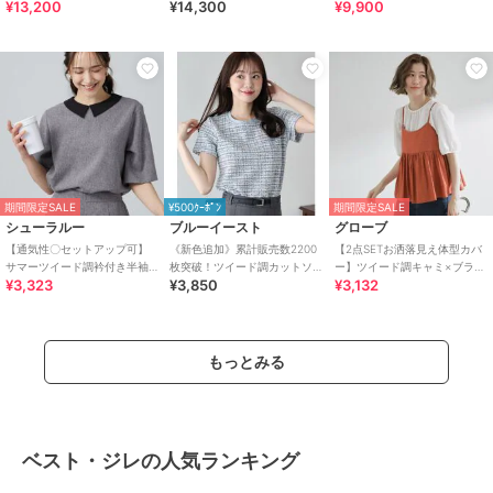
¥13,200
¥14,300
¥9,900
ブラウス
期間限定SALE
¥500ｸｰﾎﾟﾝ
期間限定SALE
シューラルー
ブルーイースト
グローブ
【通気性〇セットアップ可】
《新色追加》累計販売数2200
【2点SETお洒落見え体型カバ
サマーツイード調衿付き半袖
枚突破！ツイード調カットソ
ー】ツイード調キャミ×ブラウ
¥3,323
¥3,850
¥3,132
ブラウス
ー
スセット
もっとみる
ベスト・ジレの人気ランキング