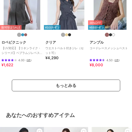
38%OFF
期間限定SALE
¥500ｸｰﾎﾟﾝ
¥888ｸｰﾎﾟﾝ
ロペピクニック
クリア
アンプル
【UV対応】【リネンライク・
ウエストベルト付きジレ（セ
コードレースメッシュベスト
シリーズ】ペプラムジレベス
ット可）
¥4,290
ト/通勤・セットアップ対応
4.00
4.50
（
3件
）
（
2件
）
¥1,622
¥8,000
もっとみる
あなたへのおすすめアイテム