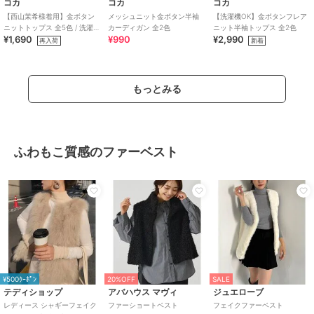
コカ
コカ
コカ
【西山茉希様着用】金ボタン
メッシュニット金ボタン半袖
【洗濯機OK】金ボタンフレア
ニットトップス 全5色 / 洗濯機
カーディガン 全2色
ニット半袖トップス 全2色
¥1,690
¥990
¥2,990
OK
再入荷
新着
もっとみる
ふわもこ質感のファーベスト
¥500ｸｰﾎﾟﾝ
20%OFF
SALE
テディショップ
アバハウス マヴィ
ジュエローブ
レディース シャギーフェイク
ファーショートベスト
フェイクファーベスト