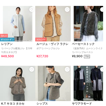
SALE
¥1500ｸｰﾎﾟﾝ
30%OFF
レリアン
ルージュ・ヴィフ ラクレ
ベーセーストック
リバーシブル配色ジレ【25年
ボアリバーシブルジレ
《追加予約》ムートンライク
10月カタログ】
リバーシブルベスト
¥49,500
¥27,720
¥9,900
予約
K.T キヨコ タカセ
シップス
サワアラモード