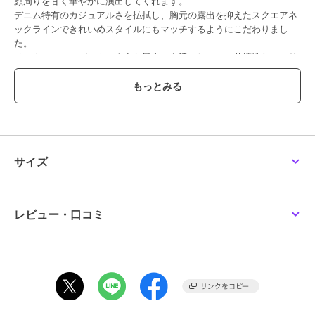
顔周りを甘く華やかに演出してくれます。
デニム特有のカジュアルさを払拭し、胸元の露出を抑えたスクエアネ
ックラインできれいめスタイルにもマッチするようにこだわりまし
た。
ノンウォッシュデニムのような風合いを活かしつつ、伸縮性たっぷり
で色移りしにくいといったメリットを持ち合わせた逸品。
[型番:CDVA0440]
期間限定セール開催中
サイズ
ブランド
アンビエント
ショップ
アンビエント
商品カテゴリ
トップス
／
ベスト・ジレ
レビュー・口コミ
性別タイプ
レディース
トップス
／
ベスト・ジレ
カラー
インディゴ、ダークインディゴ
サイズ
S,M
素材
コットン 97%