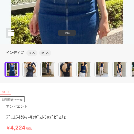
1/14
インディゴ
S
△
M
△
SALE
期間限定セール
アンビエント
ﾃﾞﾆﾑﾗｲｸｼｬｰﾘﾝｸﾞｽﾄﾗｯﾌﾟﾋﾞｽﾁｪ
4,224
￥
税込