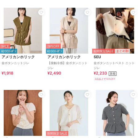
SALE
28%OFF
期間限定SALE
まとめ割
¥200ｸｰﾎﾟﾝ
¥200ｸｰﾎﾟﾝ
アメリカンホリック
アメリカンホリック
SEU
金ボタンニットジレ
【接触冷感】金ボタンニット
金ボタンニットベスト ニット
ジレ
ジレ
¥1,918
¥2,490
¥2,233
新着
3点以上で10%OFF
期間限定SALE