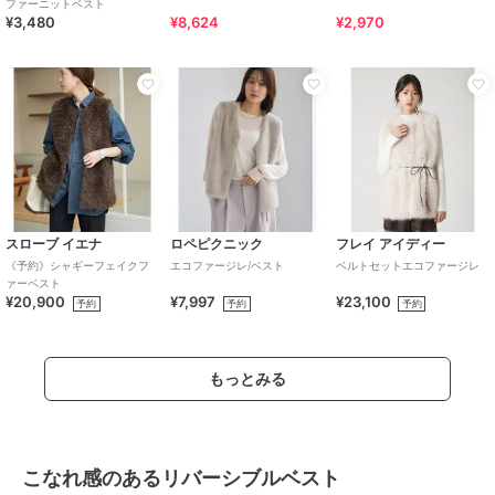
ファーニットベスト
¥3,480
¥8,624
¥2,970
スローブ イエナ
ロペピクニック
フレイ アイディー
《予約》シャギーフェイクフ
エコファージレ/ベスト
ベルトセットエコファージレ
ァーベスト
¥20,900
¥7,997
¥23,100
予約
予約
予約
もっとみる
こなれ感のあるリバーシブルベスト