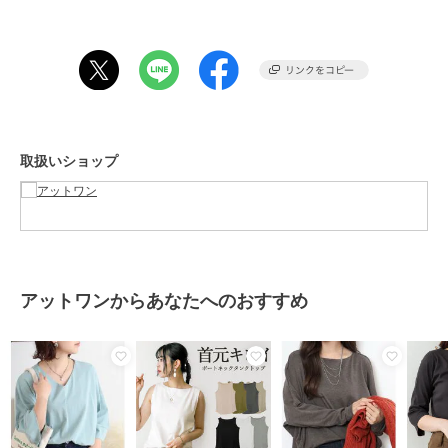
ブランド
アットワン
ショップ
アットワン
商品カテゴリ
トップス
／
Tシャツ・カットソ
ー
性別タイプ
レディース
トップス
／
Tシャツ・カットソ
取扱いショップ
ー
カラー
ブラック、オフホワイト、グレー
ベージュ、チャコールグレー
サイズ
M-L,LL-3L,4L-5L
素材
コットン100％
アットワンからあなたへのおすすめ
商品のお取り扱い方法
特徴
トップス
綿100％
/
カットソー素材
/
無地
/
５分・７分袖
/
フレアスリーブ
/
ドルマンスリーブ
/
LL･13号以
上あり
/
大きいサイズあり
/
ラ