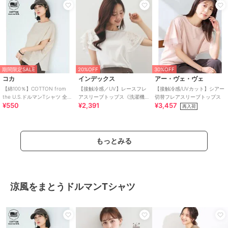
期間限定SALE
20%OFF
30%OFF
コカ
インデックス
アー・ヴェ・ヴェ
【綿100％】COTTON from
【接触冷感／UV】レースフレ
【接触冷感/UVカット】シアー
the U.S.ドルマンTシャツ 全3
アスリーブトップス《洗濯機
切替フレアスリーブトップス
¥550
¥2,391
¥3,457
色
OK》
再入荷
もっとみる
涼風をまとうドルマンTシャツ