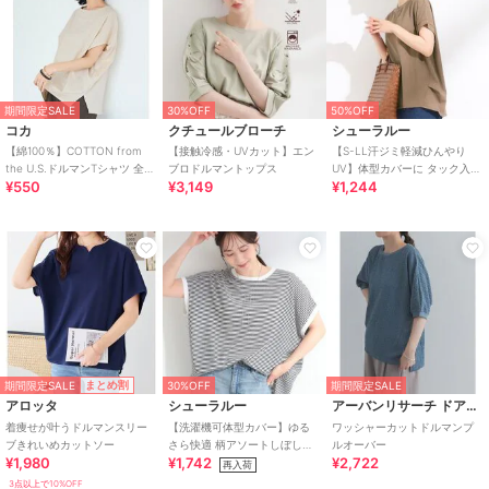
期間限定SALE
30%OFF
50%OFF
コカ
クチュールブローチ
シューラルー
【綿100％】COTTON from
【接触冷感・UVカット】エン
【S-LL汗ジミ軽減ひんやり
the U.S.ドルマンTシャツ 全3
ブロドルマントップス
UV】体型カバーに タック入り
¥550
¥3,149
¥1,244
色
ドルマントップス
期間限定SALE
まとめ割
30%OFF
期間限定SALE
アロッタ
シューラルー
アーバンリサーチ ドアーズ
着痩せが叶うドルマンスリー
【洗濯機可体型カバー】ゆる
ワッシャーカットドルマンプ
ブきれいめカットソー
さら快適 柄アソートしぼしぼ
ルオーバー
¥1,980
¥1,742
¥2,722
ドルマンTシャツ
再入荷
3点以上で10%OFF