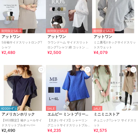
期間限定SALE
期間限定SALE
期間限定SALE
アットワン
アットワン
アットワン
5分袖サイドスリットロングT
ラウンドヘム サイドスリット
ミニ裏毛Vネックサイドスリッ
シャツ
ロングTシャツ 綿 コットン レ
トスウェット
¥2,480
¥2,500
¥4,079
イヤード
¥200ｸｰﾎﾟﾝ
SALE
SALE
アメリカンホリック
エムビー ミントブリーズ
ミニミニストア
【WEB限定】袖チュールサイ
【大きいサイズ】シャーリン
チュニックTシャツ サイドスリ
ドスリットプルオーバー
グニットサイドスリットプル
ット
¥2,490
¥4,235
¥2,575
オーバー