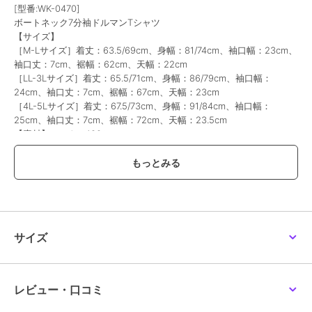
[型番:WK-0470]
ボートネック7分袖ドルマンTシャツ
【サイズ】
［M-Lサイズ］着丈：63.5/69cm、身幅：81/74cm、袖口幅：23cm、
袖口丈：7cm、裾幅：62cm、天幅：22cm
［LL-3Lサイズ］着丈：65.5/71cm、身幅：86/79cm、袖口幅：
24cm、袖口丈：7cm、裾幅：67cm、天幅：23cm
［4L-5Lサイズ］着丈：67.5/73cm、身幅：91/84cm、袖口幅：
25cm、袖口丈：7cm、裾幅：72cm、天幅：23.5cm
【素材】コットン100％
【裏地】なし
【透け感】なし
【伸縮性】なし
【原産国】バングラデシュ
≪注意事項≫・サイズ表のサイズは平置き採寸になります。・撮影時
のライティング、撮影時期、ご覧になっているモニター・PC環境によ
って実際の商品とは異なって見える場合がございます。 何卒ご注意の
サイズ
上ご購入ください。・サイズは若干の誤差が生じる場合がございま
す。
レビュー・口コミ
期間限定セール開催中