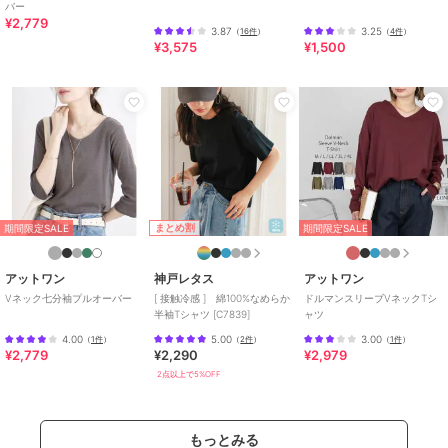
バー
¥2,779
3.87
3.25
（
16件
）
（
4件
）
¥3,575
¥1,500
まとめ割
期間限定SALE
期間限定SALE
アットワン
神戸レタス
アットワン
Vネック七分袖プルオーバー
[ 接触冷感 ] 綿100%なめらか
ドルマンスリーブVネックTシ
半袖Tシャツ [C7839]
ャツ
4.00
5.00
3.00
（
1件
）
（
2件
）
（
1件
）
¥2,779
¥2,290
¥2,979
2点以上で5%OFF
もっとみる