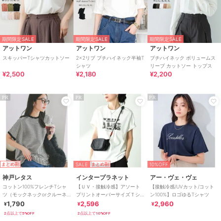
期間限定SALE
期間限定SALE
期間限定SALE
アットワン
アットワン
アットワン
スキッパーTシャツカットソー
2×2リブ プチハイネック半袖T
プチハイネック ボリュームス
シャツ
リーブ カットソー トップス
¥2,500
¥2,180
¥2,200
PR
PR
PR
SALE
10%OFF
まとめ割
まとめ割
神戸レタス
インタープラネット
アー・ヴェ・ヴェ
コットン100%フレンチTシャ
【ＵＶ・接触冷感】アソート
【接触冷感/UVカット/コット
ツ（モックネックorクルーネ
プリントオーバーサイズＴシ
ン100%】ロゴゆるTシャツ
ック） [C4819]
ャツ
1,790
2,596
2,960
¥
¥
¥
2点以上で5%OFF
2点以上で10%OFF