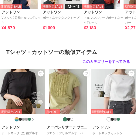
イフスタイル
/
ラウンドネック
/
期間限定SALE
期間限定SALE
期間限定SALE
期間限定
ボートネック
/
レギュラー丈(ト
アットワン
アットワン
アットワン
アッ
ップス)
/
チュニック丈（トップ
Vネック7分袖ドルマンTシャ
ボートネックタンクトップ
ドルマンスリーブボートネッ
ボート
ツ
クTシャツ
バー
ス）
¥4,879
¥1,699
¥2,180
¥2,7
Tシャツ・カットソー
綿100％
/
カットソー素材
/
無地
/
５分・７分袖
/
フレアスリーブ
Tシャツ・カットソーの類似アイテム
/
ドルマンスリーブ
/
LL･13号以
上あり
/
大きいサイズあり
/
ラ
このカテゴリーをすべてみる
イフスタイル
/
ラウンドネック
/
ボートネック
/
レギュラー丈(ト
ップス)
/
チュニック丈（トップ
ス）
原産国
バングラデシュ
期間限定SALE
35%OFF
期間限定SALE
アットワン
アーバンリサーチ サニーレーベル
アットワン
ボートネック七分袖プルオー
フロントフリルプルオーバー
ボートネックカットソー