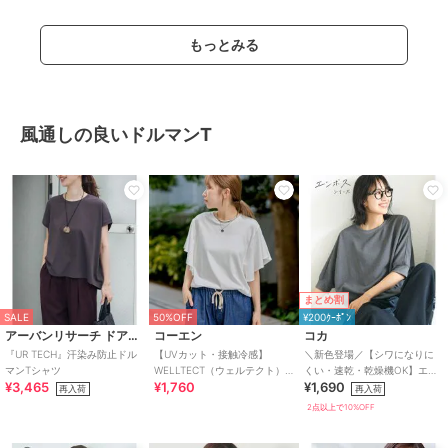
もっとみる
風通しの良いドルマンT
まとめ割
SALE
50%OFF
¥200ｸｰﾎﾟﾝ
アーバンリサーチ ドアーズ
コーエン
コカ
『UR TECH』汗染み防止ドル
【UVカット・接触冷感】
＼新色登場／【シワになりに
マンTシャツ
WELLTECT（ウェルテクト）
くい・速乾・乾燥機OK】エン
¥3,465
¥1,760
¥1,690
USAコットン フレアスリーブ
ボスドルマントップス 全5色
再入荷
再入荷
Tシャツ（イ
2点以上で10%OFF