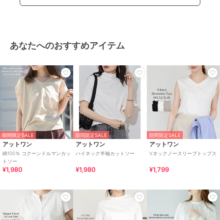
あなたへのおすすめアイテム
期間限定SALE
期間限定SALE
期間限定SALE
アットワン
アットワン
アットワン
綿100％ コクーンドルマンカッ
ハイネック半袖カットソー
Vネックノースリーブトップス
トソー
¥1,980
¥1,980
¥1,799