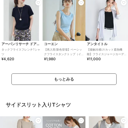
アーバンリサーチ ドアーズ
コーエン
アンタイトル
タックフライスフレンチTシャ
【再入荷/新色登場】ベーシッ
【接触冷感UVカット遮熱機
ツ
クフライスタンクトップ（イ
能】フライスジャージカーデ
¥4,620
¥1,980
¥11,000
ンフルエンサー紹介アイテ
ィガン
ム）
もっとみる
サイドスリット入りTシャツ