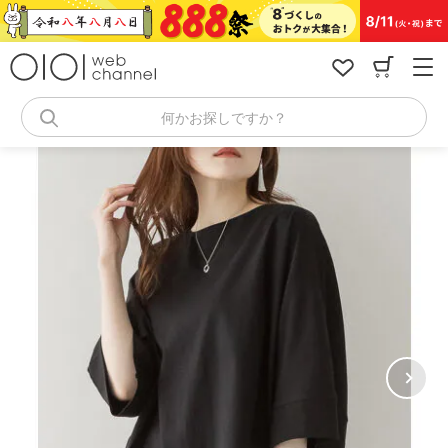
コ
ン
テ
ン
ツ
へ
何かお探しですか？
ス
キ
ッ
プ