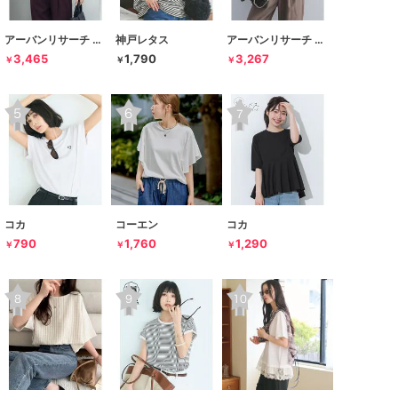
アーバンリサーチ ドアーズ
神戸レタス
アーバンリサーチ ドアーズ
3,465
1,790
3,267
￥
￥
￥
コカ
コーエン
コカ
790
1,760
1,290
￥
￥
￥