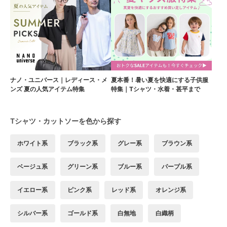
ナノ・ユニバース｜レディース・メ
夏本番！暑い夏を快適にする子供服
ンズ 夏の人気アイテム特集
特集｜Tシャツ・水着・甚平まで
Tシャツ・カットソーを色から探す
ホワイト系
ブラック系
グレー系
ブラウン系
ベージュ系
グリーン系
ブルー系
パープル系
イエロー系
ピンク系
レッド系
オレンジ系
シルバー系
ゴールド系
白無地
白織柄