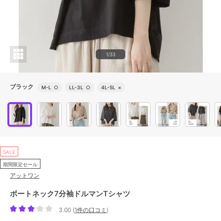
1/33
ブラック
M-L
○
LL-3L
○
4L-5L
×
SALE
期間限定セール
アットワン
ボートネック7分袖ドルマンTシャツ
3.00
(
1件の口コミ
)