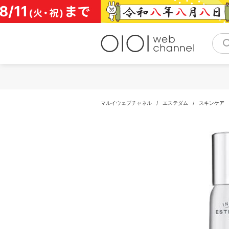
コ
ン
テ
ン
ツ
へ
ス
キ
ッ
プ
マルイウェブチャネル
/
エステダム
/
スキンケア