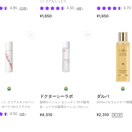
ン）とてもしっとり
4.85
4.50
4.70
（
21件
）
（
4件
）
¥1,650
¥1,650
ドクターシーラボ
ダルバ
ット クリアスキンローシ
薬用ローション センシティブEX[販売
d'Alba Vセラムトナー(韓
：ポーラ WSクリアスキ
名：シーラボ薬用ローションSセンシ
4.50
（
2件
）
¥4,510
¥2,310
再入荷