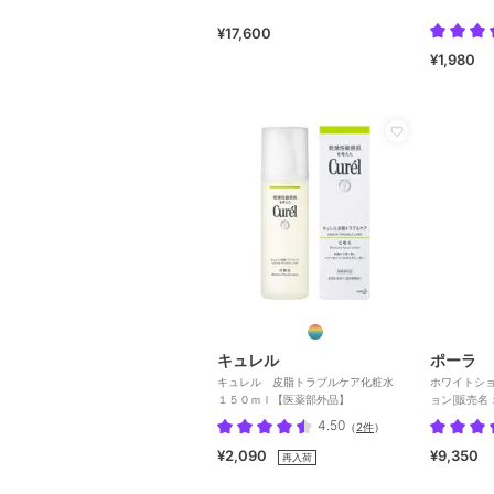
¥17,600
¥1,980
キュレル
ポーラ
キュレル 皮脂トラブルケア化粧水
ホワイトショ
１５０ｍｌ【医薬部外品】
ョン[販売名
4.50
（
2件
）
¥2,090
¥9,350
再入荷