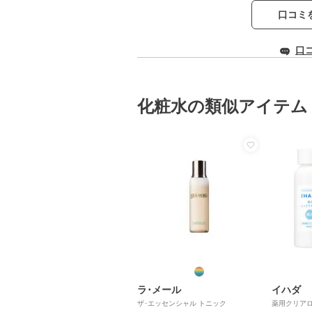
口コミ
口
化粧水の類似アイテム
ラ･メール
イハダ
ザ･エッセンシャル トニック
薬用クリアロ