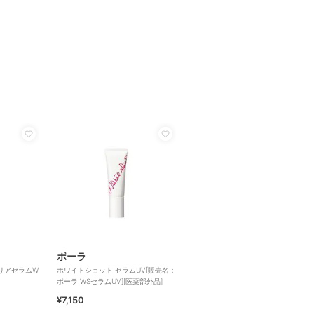
ポーラ
リアセラムW
ホワイトショット セラムUV[販売名：
ポーラ WSセラムUV][医薬部外品]
¥7,150