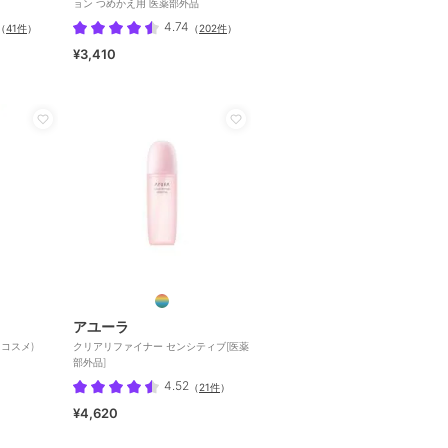
ョン つめかえ用 医薬部外品
4.74
（
41件
）
（
202件
）
¥3,410
アユーラ
国コスメ)
クリアリファイナー センシティブ[医薬
部外品]
4.52
（
21件
）
¥4,620