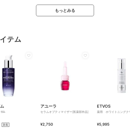
もっとみる
イテム
ム
アユーラ
ETVOS
+ｾﾛﾑ
セラムオプティマイザー[医薬部外品]
薬用 ホワイトニングク
¥2,750
¥5,995
新着