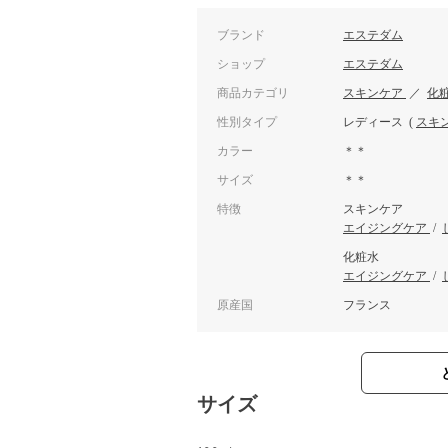
ブランド
エステダム
ショップ
エステダム
商品カテゴリ
スキンケア
／
化
性別タイプ
レディース
(
スキ
カラー
＊＊
サイズ
＊＊
特徴
スキンケア
エイジングケア
/
化粧水
エイジングケア
/
原産国
フランス
サイズ