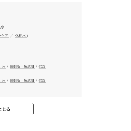
粧水
ンケア
／
化粧水
)
しわ
/
低刺激・敏感肌
/
保湿
しわ
/
低刺激・敏感肌
/
保湿
とじる