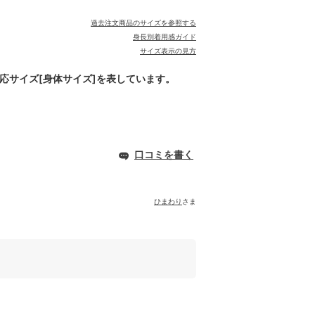
過去注文商品のサイズを参照する
身長別着用感ガイド
サイズ表示の見方
対応サイズ[身体サイズ]を表しています。
口コミを書く
ひまわり
さま