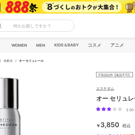
何かお探しですか？
コスメ
アニメ
KIDS＆BABY
WOMEN
MEN
/
化粧水
/
オー セリュレール
不良品以外【返品不可】
エステダム
オー セリュレ
3.00 
3,850
￥
税込