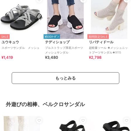
SALE
¥500ｸｰﾎﾟﾝ
期間限定SALE
ユウキュウ
テディショップ
リバティドール
スポーツサンダル メッシュ
プルストラップ厚底スポーツ
超軽量ソール ★メッシュニッ
メッシュサンダル
トブーツサンダル★9115
¥1,419
¥3,480
¥2,798
もっとみる
外遊びの相棒、ベルクロサンダル