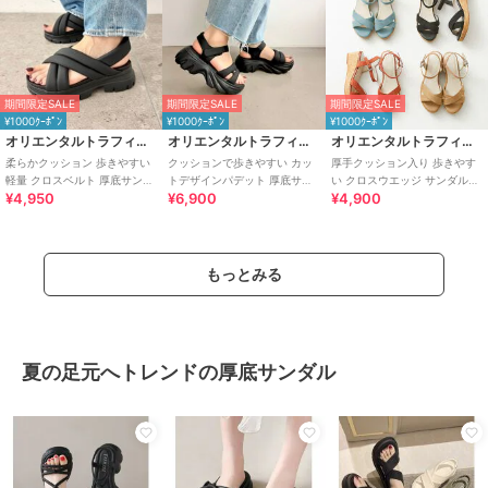
期間限定SALE
期間限定SALE
期間限定SALE
¥1000ｸｰﾎﾟﾝ
¥1000ｸｰﾎﾟﾝ
¥1000ｸｰﾎﾟﾝ
オリエンタルトラフィック
オリエンタルトラフィック
オリエンタルトラフィック
柔らかクッション 歩きやすい
クッションで歩きやすい カッ
厚手クッション入り 歩きやす
軽量 クロスベルト 厚底サンダ
トデザインパデット 厚底サン
い クロスウエッジ サンダル
¥4,950
¥6,900
¥4,900
ル /51201
ダル /51206
/32208
もっとみる
夏の足元へトレンドの厚底サンダル