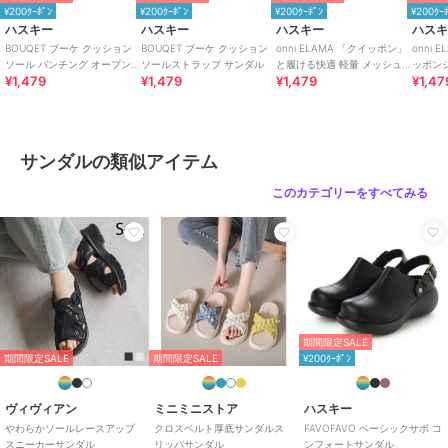
原産国
中国
¥200ｸｰﾎﾟﾝ
¥200ｸｰﾎﾟﾝ
¥200ｸｰﾎﾟﾝ
¥200ｸｰ
ハスキー
ハスキー
ハスキー
ハス
BOUQET ブーケ クッション
BOUQET ブーケ クッション
onni ELAMA 「クイッポン」
onni
ソール パンチング オープン
ソールストラップ サンダル
と履ける快適 軽量 メッシュ
ッポン
¥1,479
¥1,479
¥1,479
¥1,47
トゥ サンダル
レースアップカジュアルスニ
風 エ
ーカー
サンダルの類似アイテム
このカテゴリーをすべてみる
期間限定SALE
期間限定SALE
期間限定SALE
¥200ｸｰﾎﾟﾝ
ヴィヴィアン
ミニミニストア
ハスキー
やわらかソールレースアップ
クロスベルト厚底サンダルス
FAVOFAVO ベーシックサボ コ
スニーカーサンダル
リッパサンダル
ンフォートサンダル