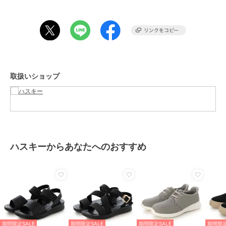
サンダルなので足が華奢な方は普段のサイズより1サイズダウンでも
良いかもしれません。
※サイズ感には個人差がある為、ご参考程度にお考え下さい。
期間限定セール開催中
取扱いショップ
ブランド
ハスキー
ショップ
ハスキー
商品カテゴリ
シューズ
／
サンダル
性別タイプ
レディース
シューズ
／
サンダル
ハスキーからあなたへのおすすめ
カラー
ORANGE、BL/BL、IVORY
サイズ
4サイズ展開
素材
アッパー/シンセティックレザー、
アウトソール/合成ラバー
商品のお取り扱い方法
期間限定SALE
期間限定SALE
期間限定SALE
期間限定