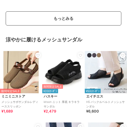
もっとみる
涼やかに履けるメッシュサンダル
期間限定SALE
期間限定SALE
¥200ｸｰﾎﾟﾝ
¥500ｸｰﾎﾟﾝ
ミニミニストア
ハスキー
エイチエス
メッシュサボサンダルレディ
kitson ニット 厚底 キラキラ
HS バックルベルトメッシュサ
ーススリッポン
サンダル
ンダル
¥1,689
¥2,479
¥6,600