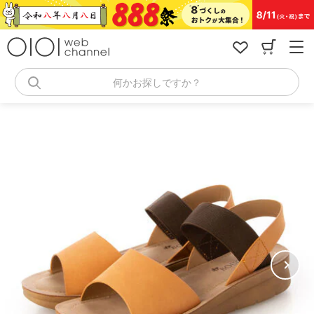
コ
ン
テ
ン
ツ
へ
何かお探しですか？
ス
キ
ッ
プ