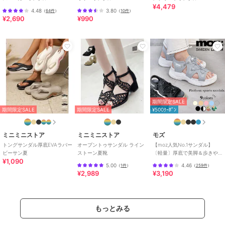
¥4,479
4.48
3.80
（
64件
）
（
10件
）
¥2,690
¥990
期間限定SALE
期間限定SALE
期間限定SALE
¥500ｸｰﾎﾟﾝ
ミニミニストア
ミニミニストア
モズ
トングサンダル厚底EVAラバー
オープントゥサンダル ライン
【moz人気No.1サンダル】
ビーサン夏
ストーン夏靴
〔軽量〕厚底で美脚＆歩きや
¥1,090
すい！疲れにくいフィット感
5.00
4.46
（
1件
）
（
259件
）
のスポーツサンダル
¥2,989
¥3,190
もっとみる