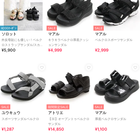
¥200ｸｰﾎﾟﾝ
SALE
SALE
ソロット
マアル
マアル
外反母趾にも優しい！ベルク
キラキラベルクロ厚底クッシ
ベルクロスポーツサンダル
ロストラップサンダル/スカン
ョンサンダル
¥5,900
¥4,999
¥2,999
ジナビアンフォレスト
SALE
期間限定SALE
SALE
ユウキュウ
アトリエ
マアル
スポーツサンダルベルクロ
【3E】オープントゥベルクロ
厚底ベルクロサンダル
サンダル
¥1,287
¥14,850
¥1,100