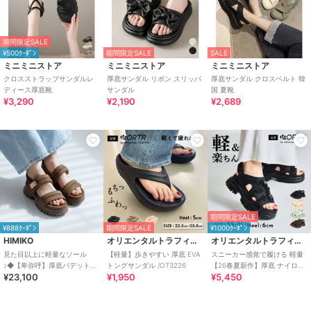
期間限定SALE
¥500ｸｰﾎﾟﾝ
期間限定SALE
SALE
ミニミニストア
ミニミニストア
ミニミニストア
クロスストラップサンダルレ
厚底サンダル リボン スリッパ
厚底サンダル クロスベルト 韓
ディース厚底靴
サンダル
国 夏靴
¥3,290
¥2,190
¥2,689
期間限定SALE
¥888ｸｰﾎﾟﾝ
期間限定SALE
¥1000ｸｰﾎﾟﾝ
HIMIKO
オリエンタルトラフィック
オリエンタルトラフィック
見た目以上に軽量なソール
【軽量】歩きやすい 厚底 EVA
スニーカー感覚で履ける 軽量
♪◆【卑弥呼】厚底パデットサ
トングサンダル /OT3226
【26春夏新作】厚底 ナイロン
¥23,100
¥1,950
¥5,450
ンダル/661201
スポーツサンダル /OT3232