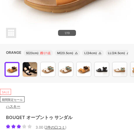
1/19
ORANGE
S(23cm)
残り1点
M(23.5cm)
△
L(24cm)
△
LL(24.5cm)
△
SALE
期間限定セール
ハスキー
BOUQET オープントゥ サンダル
3.00
(
2件の口コミ
)