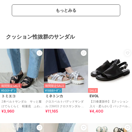
もっとみる
クッション性抜群のサンダル
期間限定SALE
期間限定SALE
¥500ｸｰﾎﾟﾝ
¥1888ｸｰﾎﾟﾝ
SALE
トミエコ
ミネトンカ
EVOL
2本ベルトサンダル サッと履
クロスベルトパデッドサンダ
【25春夏新作】【クッション
けてらくらく 軽量底 ふわ
ル 23M03 クロスサンダル パ
入り・柔らかい】バックベル
¥3,960
¥11,165
¥4,400
ふわもちもちクッション
フィーサンダル 厚底
トフラットサンダル IY5640