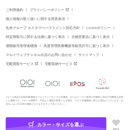
ご利用規約
プライバシーポリシー
個人情報の取り扱いに関する同意条項
丸井グループ カスタマーハラスメント対応方針
cookieポリシー
特定商取引に関する法律に基づく表示
古物営業法に基づく表示
酒類販売管理者標識
高度管理医療機器等販売許可に基づく表示
マルイウェブチャネル出店のお問い合わせ
サイトマップ
宅配買取サービス
宅配収納サービス
※セール商品の比較対象価格はマルイウェブチャネル旧価格、またはメーカー希望小売価格に現在の消費税を加算
した価格です。※セール期間中、予告なく価格が変更となる場合・マルイ店舗価格と異なる場合がございます。お
支払いはご注文時の価格となりますのでご了承ください。
カラー・サイズを選ぶ
Copyright All Rights Reserved. MARUI Co., Ltd
35人