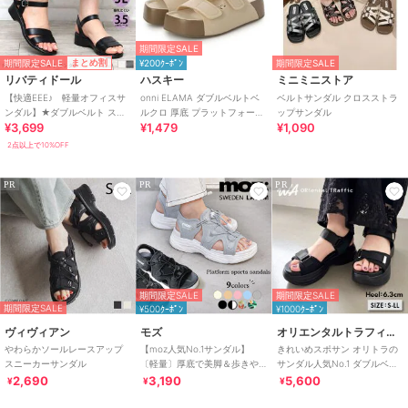
期間限定SALE
期間限定SALE
まとめ割
¥200ｸｰﾎﾟﾝ
期間限定SALE
リバティドール
ハスキー
ミニミニストア
【快適EEE♪ 軽量オフィスサ
onni ELAMA ダブルベルトベ
ベルトサンダル クロスストラ
ンダル】★ダブルベルト スト
ルクロ 厚底 プラットフォーム
ップサンダル
¥3,699
¥1,479
¥1,090
ラップサンダル★3531
サンダル
2点以上で10%OFF
PR
PR
PR
期間限定SALE
期間限定SALE
期間限定SALE
¥500ｸｰﾎﾟﾝ
¥1000ｸｰﾎﾟﾝ
ヴィヴィアン
モズ
オリエンタルトラフィック
やわらかソールレースアップ
【moz人気No.1サンダル】
きれいめスポサン オリトラの
スニーカーサンダル
〔軽量〕厚底で美脚＆歩きや
サンダル人気No.1 ダブルベル
すい！疲れにくいフィット感
ト スポーツサンダル /42207
2,690
3,190
5,600
¥
¥
¥
のスポーツサンダル