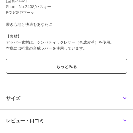
[型番:2408]
Shoes No.2408/ハスキー
BOUQET/ブーケ
履き心地と快適をあなたに
【素材】
アッパー素材は、シンセティックレザー（合成皮革）を使用。
本底には軽量の合成ラバーを使用しています。
【デザイン・履き心地】
甲が露出するデザインなのでカジュアルなコーディネートにもピッタ
リ。
中敷きには少し起毛したPUを使用しているので足当たりも良く中にア
ーチ状に配置されたスポンジのおかげでふわふわ履きやすいです。
甲部分のバンドにはゴム製のものが付けられているので足入れもしや
すいのもポイント。
サイズ
フレアスカートなどフェミニンなアイテムとの組み合わせもおすすめ
です。
【サイズに関して】
レビュー・口コミ
普段23.5cmを履いている足が細めのスタッフでMサイズでゆったり目
のサイズ感でした。