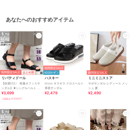
あなたへのおすすめアイテム
期間限定SALE
期間限定SALE
まとめ割
¥200ｸｰﾎﾟﾝ
期間限定SALE
リバティドール
ハスキー
ミニミニストア
【快適EEE♪ 軽量オフィスサ
kitson キラキラ クロスベルト
サボサンダル レディース メッ
ンダル】★シングルベルト ス
厚底サンダル
シュ 夏
¥3,699
¥2,479
¥2,490
トラップサンダル★3530
2点以上で10%OFF