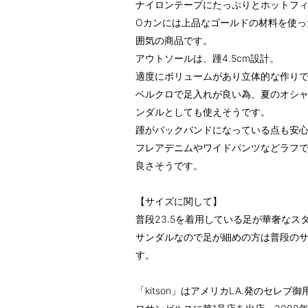
ナイロンテープにたっぷりとホットフ
Oカンには上品なゴールドの材料を使っ
囲気の商品です。
アウトソールは、踵4.5cm設計。
適度にボリュームがあり立体的な作り
ベルクロで足入れが良い為、夏のオシ
ンダルとしても使えそうです。
踵がバックバンドになっている点も安
フレアデニムやワイドパンツなどラフ
良さそうです。
【サイズに関して】
普段23.5を着用している足が華奢な
サンダルなので足が細めの方は普段の
す。
「kitson」はアメリカLA.発のセレブ