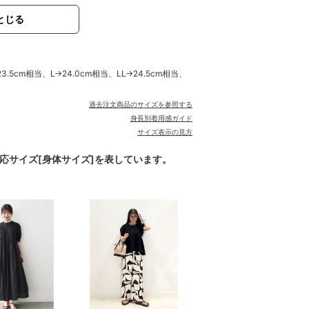
とじる
.5cm相当、L→24.0cm相当、LL→24.5cm相当、
過去注文商品のサイズを参照する
身長別着用感ガイド
サイズ表示の見方
対応サイズ[身体サイズ]を表しています。