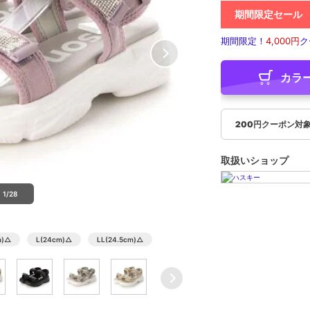
期間限定セール
期間限定！
4,000円
ク
カラ
200円クーポン対
取扱いショップ
1/28
)
△
L(24cm)
△
LL(24.5cm)
△