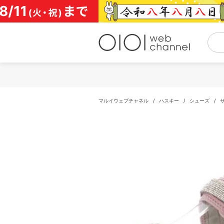
コ
ン
テ
ン
ツ
へ
ス
キ
ッ
プ
マルイウェブチャネル
/
ハスキー
/
シューズ
/