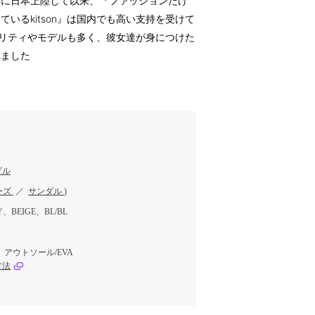
8年に日本上陸して以来、『ファッションだけ
いるkitson』は国内でも高い支持を受けて
レブリティやモデルも多く、彼女達が身につけた
れました
ダル
ーズ
／
サンダル
)
、BEIGE、BL/BL
アウトソール/EVA
方法