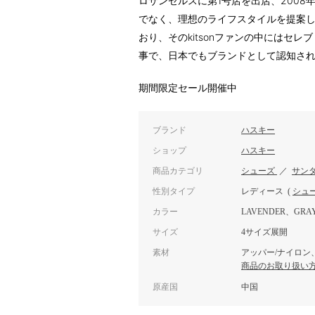
ロサンゼルスに第1号店を出店、200
でなく、理想のライフスタイルを提案して
おり、そのkitsonファンの中にはセ
事で、日本でもブランドとして認知さ
期間限定セール開催中
ブランド
ハスキー
ショップ
ハスキー
商品カテゴリ
シューズ
／
サン
性別タイプ
レディース
(
シュ
カラー
LAVENDER、GRAY
サイズ
4サイズ展開
素材
アッパー/ナイロン、
商品のお取り扱い
原産国
中国