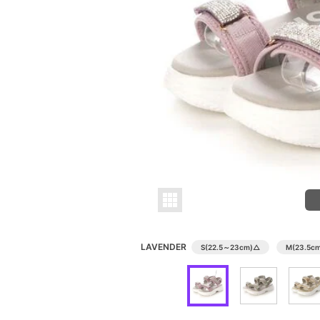
LAVENDER
S(22.5～23cm)
△
M(23.5cm