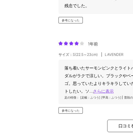
残念でした。
参考になった
1年前
サイズ：S(22.5～23cm)
LAVENDER
落ち着いたサーモンピンクとライト
ダルがラクで涼しい。ブラックやベ
ゴ。思っていたよりキラキラしてい
トしたい。ソ
...
さらに表示
足の特徴：
[足幅：ふつう]
[甲高：ふつう]
普段の
参考になった
口コミ