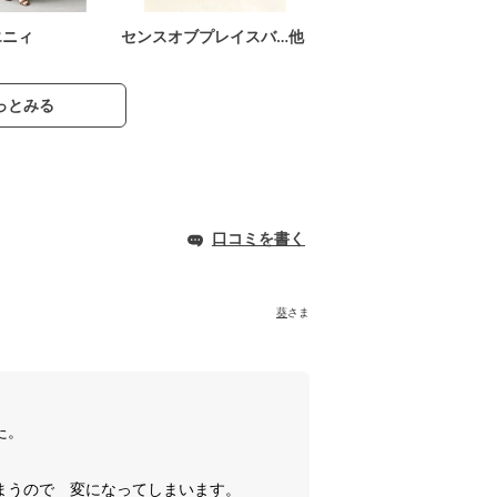
エニィ
センスオブプレイスバ…他
っとみる
口コミを書く
葵
さま
た。
まうので 変になってしまいます。