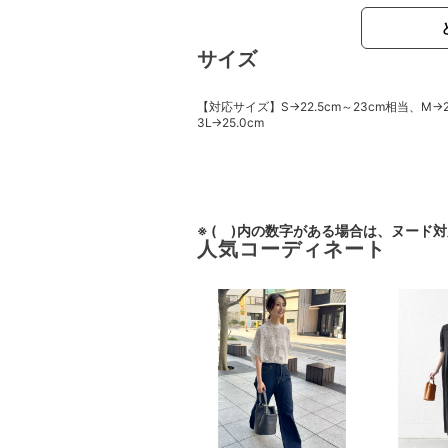
サイズ
【対応サイズ】S→22.5cm～23cm相当、M→23
3L→25.0cm
※ ( )内の数字がある場合は、ヌード
人気コーディネート