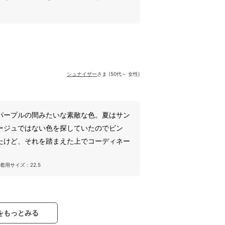
シュナイザー
さま (50代～ 女性)
パープルの間みたいな素敵な色。夏はサン
ージュではない色を探していたのでビン
たけど、それを踏まえた上でコーディネー
着用サイズ：22.5
をもっとみる