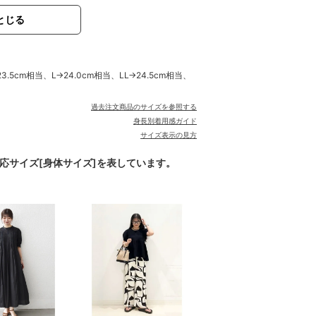
とじる
.5cm相当、L→24.0cm相当、LL→24.5cm相当、
過去注文商品のサイズを参照する
身長別着用感ガイド
サイズ表示の見方
対応サイズ[身体サイズ]を表しています。