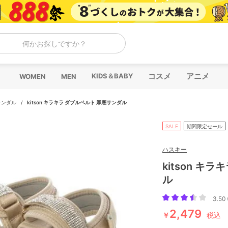
何かお探しですか？
コスメ
アニメ
KIDS＆BABY
WOMEN
MEN
サンダル
/
kitson キラキラ ダブルベルト 厚底サンダル
SALE
期間限定セール
ハスキー
kitson キ
ル
3.50 
2,479
￥
税込