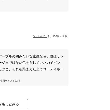
シュナイザー
さま (50代～ 女性)
パープルの間みたいな素敵な色。夏はサン
ージュではない色を探していたのでビン
たけど、それを踏まえた上でコーディネー
着用サイズ：22.5
をもっとみる