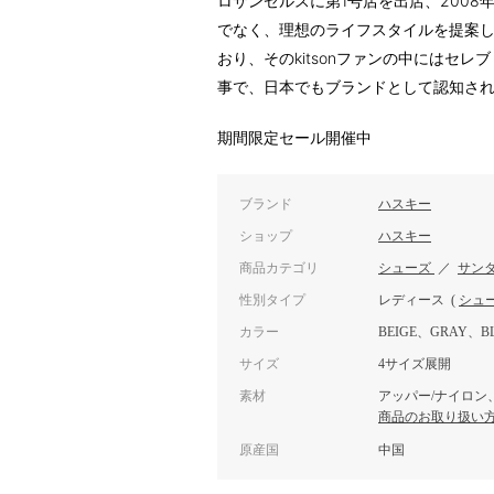
ロサンゼルスに第1号店を出店、200
でなく、理想のライフスタイルを提案して
おり、そのkitsonファンの中にはセ
事で、日本でもブランドとして認知さ
期間限定セール開催中
ブランド
ハスキー
ショップ
ハスキー
商品カテゴリ
シューズ
／
サン
性別タイプ
レディース
(
シュ
カラー
BEIGE、GRAY、BL
サイズ
4サイズ展開
素材
アッパー/ナイロン、
商品のお取り扱い
原産国
中国