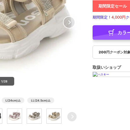
期間限定セール
期間限定！
4,000円
ク
カラ
200円クーポン対
取扱いショップ
1/28
L(24cm)
△
LL(24.5cm)
△