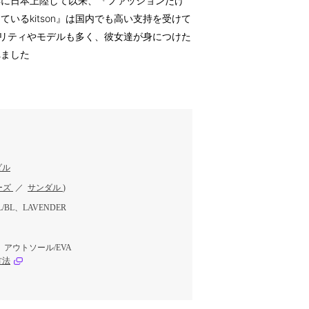
8年に日本上陸して以来、『ファッションだけ
いるkitson』は国内でも高い支持を受けて
レブリティやモデルも多く、彼女達が身につけた
れました
ダル
ーズ
／
サンダル
)
/BL、LAVENDER
アウトソール/EVA
方法