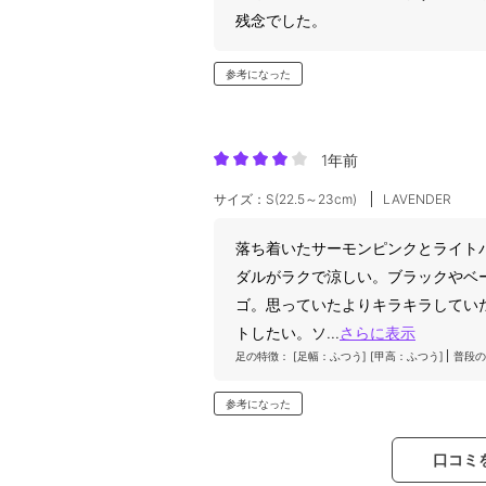
残念でした。
参考になった
1年前
サイズ：S(22.5～23cm)
LAVENDER
落ち着いたサーモンピンクとライト
ダルがラクで涼しい。ブラックやベ
ゴ。思っていたよりキラキラしてい
トしたい。ソ
...
さらに表示
足の特徴：
[足幅：ふつう]
[甲高：ふつう]
普段の
参考になった
口コミ