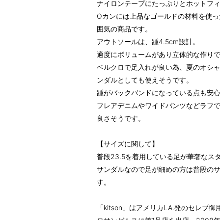
ナイロンテープにたっぷりとホットフ
Oカンには上品なゴールドの材料を使っ
囲気の商品です。
アウトソールは、踵4.5cm設計。
適度にボリュームがあり立体的な作り
ベルクロで足入れが良い為、夏のオシ
ンダルとしても使えそうです。
踵がバックバンドになっている点も安
フレアデニムやワイドパンツなどラフ
良さそうです。
【サイズに関して】
普段23.5を着用している足が華奢な
サンダルなので足が細めの方は普段の
す。
「kitson」はアメリカLA.発のセレブ