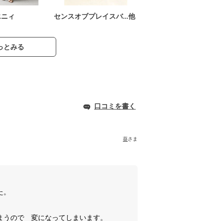
エニィ
センスオブプレイスバ…他
っとみる
口コミを書く
葵
さま
た。
まうので 変になってしまいます。