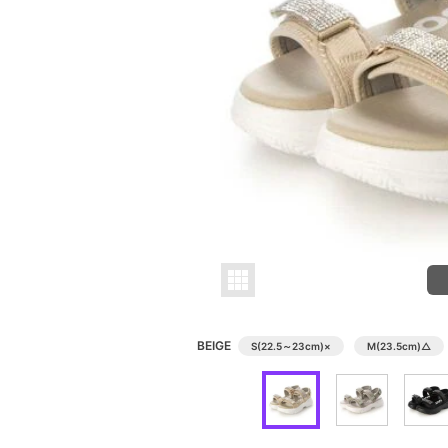
BEIGE
S(22.5～23cm)
×
M(23.5cm)
△