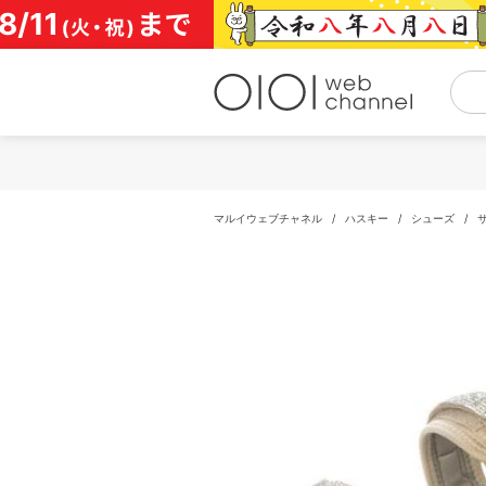
コ
ン
テ
ン
ツ
へ
ス
キ
ッ
プ
マルイウェブチャネル
/
ハスキー
/
シューズ
/