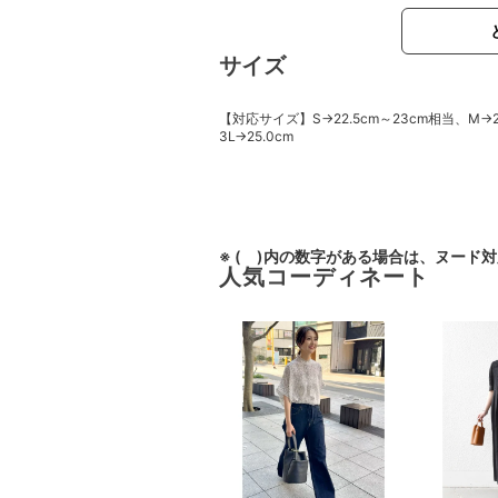
サイズ
【対応サイズ】S→22.5cm～23cm相当、M→23
3L→25.0cm
※ ( )内の数字がある場合は、ヌード
人気コーディネート