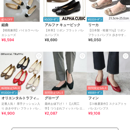
40%OFF
¥500ｸｰﾎﾟﾝ
¥500ｸｰﾎﾟﾝ
組曲
アルファ キュービック
リーカ
【晴雨兼用】バイカラーバレ
【本革】リボン フラット バレ
【日本製・軽量110g】リボン
エシューズ
エパンプス
フラットパンプス 歩きやすい
¥6,594
¥8,690
¥6,050
大人可愛い バレエシューズ
期間限定SALE
期間限定SALE
¥1000ｸｰﾎﾟﾝ
期間限定SALE
¥888ｸｰﾎﾟﾝ
オリエンタルトラフィック
グローブ
フィン
定番人気！ 厚手クッション入
最終お値下げ！！【人間工
【24春夏新作】スクエアトゥ
り 歩きやすい フラット バレエ
学】つつまれフィットバレエ
バレエパンプス
¥4,900
¥2,087
¥9,108
シューズ/R-4006
シューズ （抗菌防臭加工裏地
使用）