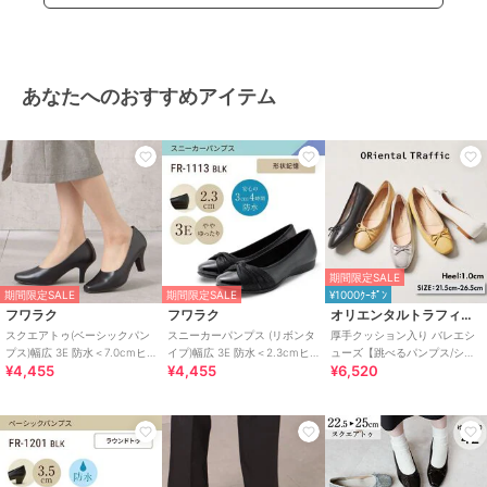
あなたへのおすすめアイテム
期間限定SALE
期間限定SALE
期間限定SALE
¥1000ｸｰﾎﾟﾝ
フワラク
フワラク
オリエンタルトラフィック
スクエアトゥ(ベーシックパン
スニーカーパンプス (リボンタ
厚手クッション入り バレエシ
プス)幅広 3E 防水＜7.0cmヒ
イプ)幅広 3E 防水＜2.3cmヒ
ューズ【跳べるパンプス/シリ
¥4,455
¥4,455
¥6,520
ール＞【21.5cm～25.5cm】
ール＞
ーズ累計販売数150万足突
破】/R-3208