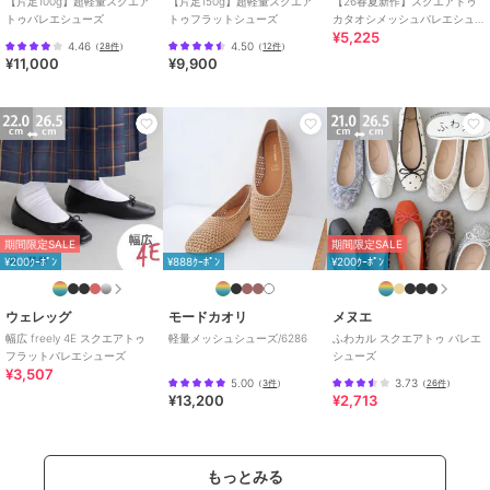
【片足100g】超軽量スクエア
【片足150g】超軽量スクエア
【26春夏新作】スクエアトゥ
トゥバレエシューズ
トゥフラットシューズ
カタオシメッシュバレエシュ
¥5,225
ーズ【低反発スポンジ入り】
4.46
4.50
（
28件
）
（
12件
）
¥11,000
¥9,900
期間限定SALE
期間限定SALE
¥200ｸｰﾎﾟﾝ
¥888ｸｰﾎﾟﾝ
¥200ｸｰﾎﾟﾝ
ウェレッグ
モードカオリ
メヌエ
幅広 freely 4E スクエアトゥ
軽量メッシュシューズ/6286
ふわカル スクエアトゥ バレエ
フラットバレエシューズ
シューズ
¥3,507
5.00
3.73
（
3件
）
（
26件
）
¥13,200
¥2,713
もっとみる