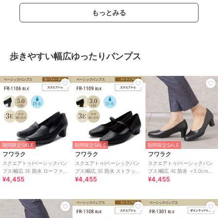
もっとみる
歩きやすい幅広ゆったりパンプス
期間限定SALE
期間限定SALE
期間限定SALE
フワラク
フワラク
フワラク
スクエアトゥ(ベーシックパン
スクエアトゥ(ベーシックパン
スクエアトゥ(ベーシックパン
プス)幅広 3E 防水 ローファー
プス)幅広 3E 防水 ストラップ
プス)幅広 4E 防水 ＜5.0cmヒ
¥4,455
¥4,455
¥4,455
＜5.0cmヒール＞
＜3.0cmヒール＞
ール＞