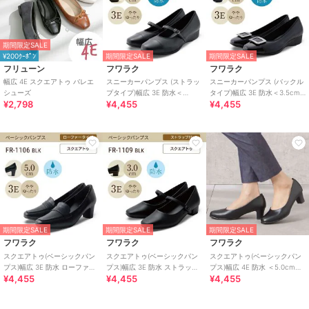
期間限定SALE
¥200ｸｰﾎﾟﾝ
期間限定SALE
期間限定SALE
フリューン
フワラク
フワラク
幅広 4E スクエアトゥ バレエ
スニーカーパンプス (ストラッ
スニーカーパンプス (バックル
シューズ
プタイプ)幅広 3E 防水＜
タイプ)幅広 3E 防水＜3.5cm
¥2,798
¥4,455
¥4,455
3.5cmヒール＞
ヒール＞
期間限定SALE
期間限定SALE
期間限定SALE
フワラク
フワラク
フワラク
スクエアトゥ(ベーシックパン
スクエアトゥ(ベーシックパン
スクエアトゥ(ベーシックパン
プス)幅広 3E 防水 ローファー
プス)幅広 3E 防水 ストラップ
プス)幅広 4E 防水 ＜5.0cmヒ
¥4,455
¥4,455
¥4,455
＜5.0cmヒール＞
＜3.0cmヒール＞
ール＞