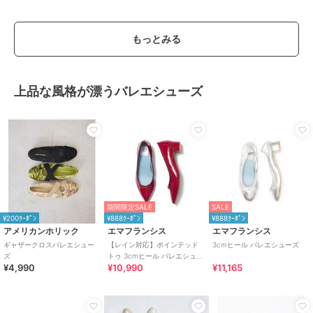
もっとみる
上品な風格が漂うバレエシューズ
期間限定SALE
SALE
¥200ｸｰﾎﾟﾝ
¥888ｸｰﾎﾟﾝ
¥888ｸｰﾎﾟﾝ
アメリカンホリック
エマフランシス
エマフランシス
ギャザークロスバレエシュー
【レイン対応】ポインテッド
3cmヒール バレエシューズ
ズ
トゥ 3cmヒール バレエシュー
¥4,990
¥10,990
¥11,165
ズ