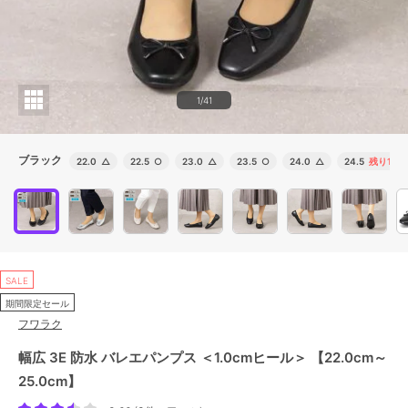
1/41
ブラック
22.0
△
22.5
○
23.0
△
23.5
○
24.0
△
24.5
残り1点
SALE
期間限定セール
フワラク
幅広 3E 防水 バレエパンプス ＜1.0cmヒール＞ 【22.0cm～
25.0cm】