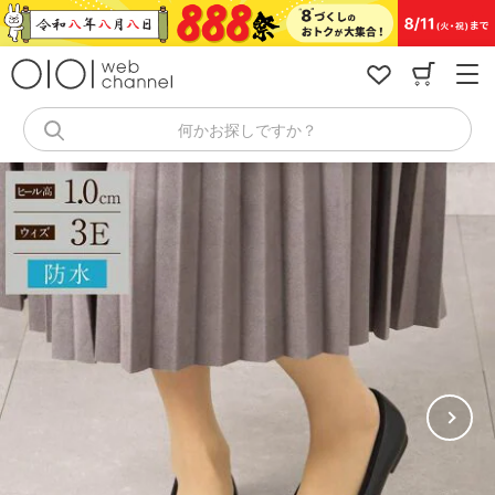
コ
ン
テ
ン
ツ
へ
何かお探しですか？
ス
キ
ッ
プ