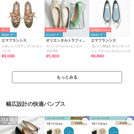
SALE
期間限定SALE
期間限定SALE
¥888ｸｰﾎﾟﾝ
¥1000ｸｰﾎﾟﾝ
¥888ｸｰﾎﾟﾝ
エマフランシス
オリエンタルトラフィック
エマフランシス
リボン レースアップ バレエシ
スパンコールバレエシュー
【レイン対応】ポインテッド
ューズ
ズ/51109
トゥ フラットバレエシューズ
¥9,086
¥5,900
¥9,890
もっとみる
幅広設計の快適パンプス