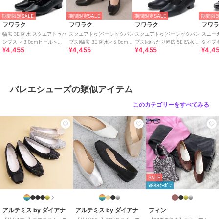
特徴
シューズ
期間限定SALE
期間限定SALE
期間限定SALE
期間限定
無地
/
リボン
/
2.5cm未満
/
スク
フワラク
フワラク
フワラク
フワ
エアトゥ
幅広 3E 防水 スクエアトゥパ
スクエアトゥ(ベーシックパン
スクエアトゥ(ベーシックパン
スニー
ンプス ＜3.0cmヒール＞
プス)幅広 3E 防水＜5.0cmヒ
プス)ゆったり幅広 5E 防水＜
タイプ)
¥4,455
¥4,455
¥4,455
¥4,4
【21.5cm～25.5cm】
ール＞【21.5cm～25.5cm】
2.5cmヒール＞
ヒール
バレエシューズ
無地
/
リボン
/
2.5cm未満
/
スク
エアトゥ
原産国
中国製
バレエシューズの類似アイテム
このカテゴリーをすべてみる
SALE
¥888ｸｰﾎﾟﾝ
アルテミス by ダイアナ
アルテミス by ダイアナ
フィン