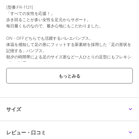
[型番:FR-1121]
「すべての女性を応援！」
歩き回ることが多い女性を足元からサポート。
毎日履くものなので、履き心地にもこだわりました。
ON・OFFどちらでも活躍するバレエパンプス。
体温を感知して足の形にフィットする新素材を採用した「足の形状を
記憶する」パンプス。
朝夕の時間帯による足のサイズ差など一人ひとりの足型にもフレキシ
ブルに対応してくれます。
履き口に伸縮性のある素材を使用し、甲をやさしく包み込みます。
さらに、足の動きに合わせてしっかり伸縮するストレッチアッパー素
材を採用。
かかと部分には、摩擦を軽減する「かかと保護パッド」を搭載し、パ
カパカ＆靴擦れを防止。
サイズ
ストッキング着用時でも快適な履き心地です。
また、防水機能などの嬉しい機能もついています。
※完全防水ではありません。
レビュー・口コミ