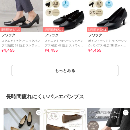
期間限定SALE
期間限定SALE
期間限定SALE
フワラク
フワラク
フワラク
スクエアトゥ(ベーシックパン
スクエアトゥ(ベーシックパン
ポイントテッドトゥ(ベーシッ
プス)幅広 3E 防水 ストラップ
プス)幅広 4E 防水 ストラップ
クパンプス)幅広 3E 防水＜
¥4,455
¥4,455
¥4,455
＜5.0cmヒール＞
＜3.5cmヒール＞
6.5cmヒール＞
もっとみる
長時間疲れにくいバレエパンプス