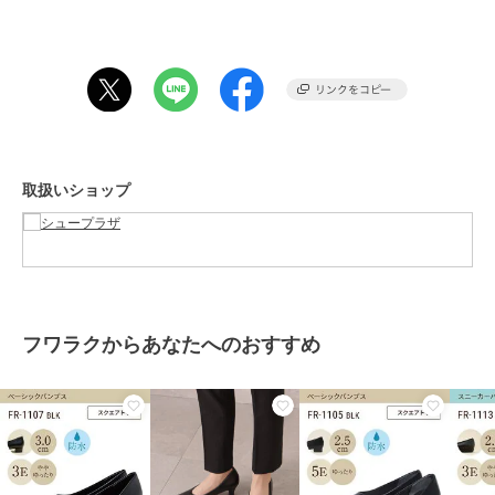
【フワラク】
「フワッと」「ラクな」履き心地で、働く女性を応援するブランド。
ベーシックな黒パンプスは、サイズ・幅・ヒール高・つま先形状か
ら、あなたにぴったりの1足が選べる。ブーツなどのシリーズも展
開。
期間限定セール開催中
取扱いショップ
ブランド
フワラク
ショップ
シュープラザ
商品カテゴリ
シューズ
／
バレエシューズ
性別タイプ
レディース
シューズ
／
バレエシューズ
フワラクからあなたへのおすすめ
カラー
ブラック、シルバー、アイボリー
サイズ
7サイズ展開
素材
アッパー(表面素材)：合成皮革
ソール(靴底)：合成底
商品のお取り扱い方法