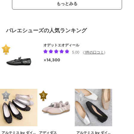
もっとみる
バレエシューズの人気ランキング
オデットエオディール
5.00
（
1件の口コミ
）
14,300
￥
アルテミス by ダイアナ
アディダス
アルテミス by ダイアナ