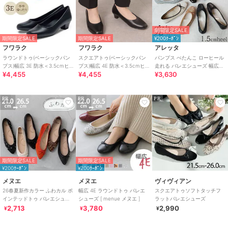
期間限定SALE
期間限定SALE
期間限定SALE
¥200ｸｰﾎﾟﾝ
フワラク
フワラク
アレッタ
ラウンドトゥ(ベーシックパン
スクエアトゥ(ベーシックパン
パンプス ぺたんこ ローヒール
プス)幅広 3E 防水＜3.5cmヒ
プス)幅広 4E 防水＜3.5cmヒ
走れる バレエシューズ 幅広
¥4,455
¥4,455
¥3,630
ール＞【21.5cm～25.5cm】
ール＞【21.5cm～25.5cm】
4E 1.5cmヒール
PR
PR
PR
期間限定SALE
期間限定SALE
¥200ｸｰﾎﾟﾝ
¥200ｸｰﾎﾟﾝ
メヌエ
メヌエ
ヴィヴィアン
26春夏新作カラー ふわカル ポ
幅広 4E ラウンドトゥ バレエ
スクエアトゥソフトタッチフ
インテッドトゥ バレエシュー
シューズ [ menue メヌエ ]
ラットバレエシューズ
ズ [ menue メヌエ ]
2,713
3,780
2,990
¥
¥
¥