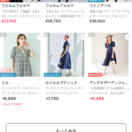
SALE
¥888ｸｰﾎﾟﾝ
フォルムフォルマ
フォルムフォルマ
コトノアール
【WEB限定】【喪服】【洗え
【洗える】フレアワンピース/
喪服 礼服 ブラックフォーマル
る】ジャケット＆ワンピース/
セレモニー/喪服/礼服/ブラック
レディース ロング ゆったり 夏
¥23,100
¥29,700
¥39,600
ブラックフォーマル/七五三/オ
フォーマル
夏用 日本製 (60017)
ールシーズン
PR
PR
PR
まとめ割
40%OFF
¥888ｸｰﾎﾟﾝ
¥1000ｸｰﾎﾟﾝ
ミル
ルイルエブティック
アンアナザーアンジェラス
[イージーケア・UVケア] ティ
ワンサイドフリルフレンチス
【4色展開】ダブル釦開衿シャ
アード ワンピース 【mil/ミ
リーブシャツワンピース
ツワンピース 洗える/美シル
ル】
エット
8,800
7,700
6,468
¥
¥
¥
2点以上で10%OFF
もっとみる