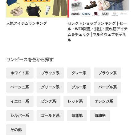
人気アイテムランキング
セレクトショップランキング｜セー
ル・WEB限定・別注・売れ筋アイテ
ムをチェック | マルイウェブチャネ
ル
ワンピースを色から探す
ホワイト系
ブラック系
グレー系
ブラウン系
ベージュ系
グリーン系
ブルー系
パープル系
イエロー系
ピンク系
レッド系
オレンジ系
シルバー系
ゴールド系
白無地
白織柄
その他