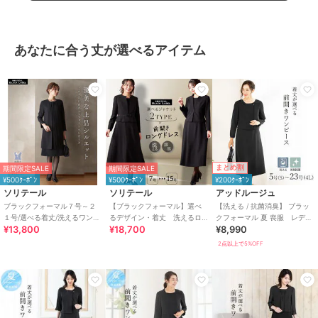
あなたに合う丈が選べるアイテム
まとめ割
期間限定SALE
期間限定SALE
¥500ｸｰﾎﾟﾝ
¥500ｸｰﾎﾟﾝ
¥200ｸｰﾎﾟﾝ
ソリテール
ソリテール
アッドルージュ
ブラックフォーマル７号～２
【ブラックフォーマル】選べ
【洗える / 抗菌消臭】 ブラッ
１号/選べる着丈/洗えるワンピ
るデザイン・着丈 洗えるロ
クフォーマル 夏 喪服 レディ
¥13,800
¥18,700
¥8,990
ース/喪服/礼服/卒業式/卒園式
ング丈ワンピースのアンサン
ース 着丈が選べる 5号～23
ブル/卒業式/喪服
号
2点以上で5%OFF