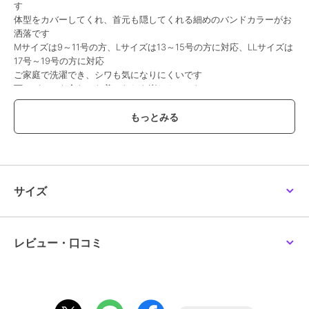
す
体型をカバーしてくれ、首元も隠してくれる細めのバンドカラーがお
洒落です
Mサイズは9～11号の方、Lサイズは13～15号の方に対応、LLサイズは
17号～19号の方に対応
ご家庭で洗濯でき、シワも気になりにくいです
下にパンツを合わせた着こなしも楽しんでいた
喪以外のシーンにも幅広く着用できます
M（9号～11号対応）L（13号～15号対応）LL（17号～19号対応）
ブランド
コトノアール
サイズ
ショップ
コトノアール
商品カテゴリ
ワンピースドレス
／
ワンピース
性別タイプ
レディース
レビュー・口コミ
ワンピースドレス
／
ワンピース
カラー
ブラック
サイズ
3サイズ展開