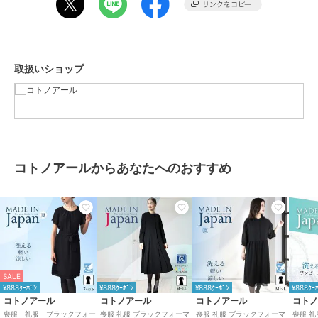
素材
ワンピース表地：ポリエステル10
0％
裏地：なし
商品のお取り扱い方法
取扱いショップ
お手入れ
手洗い／洗濯機（ネットに入れて
ソフト洗いコース）単独で洗って
ください
特徴
ワンピースドレス
ポリエステル素材
/
無地
/
ロン
グ・マキシ丈
/
長袖
/
洗える
/
コトノアールからあなたへのおすすめ
セパレート・セットアップワンピ
ース
/
ロング・マキシ丈
/
パー
ティー・結婚式・二次会
/
セレモ
ニー・入学式・卒業式
/
ブラック
フォーマル（礼装・喪服）
ワンピース
ポリエステル素材
/
無地
/
ロン
SALE
グ・マキシ丈
/
長袖
/
洗える
/
¥888ｸｰﾎﾟﾝ
¥888ｸｰﾎﾟﾝ
¥888ｸｰﾎﾟﾝ
¥888ｸｰ
セパレート・セットアップワンピ
コトノアール
コトノアール
コトノアール
コト
ース
/
ロング・マキシ丈
/
パー
喪服 礼服 ブラックフォー
喪服 礼服 ブラックフォーマ
喪服 礼服 ブラックフォーマ
喪服 