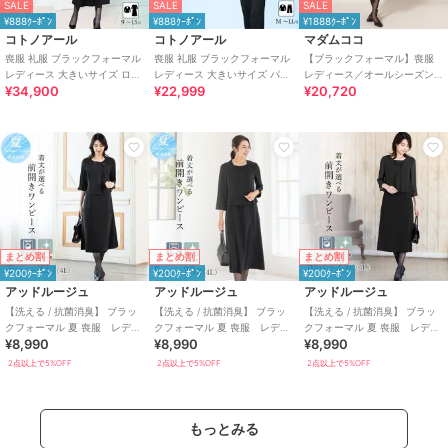
SALE
SALE
SALE
¥888ｸｰﾎﾟﾝ
¥888ｸｰﾎﾟﾝ
¥1888ｸｰﾎﾟﾝ
コトノアール
コトノアール
マダムココ
喪服 礼服 ブラックフォーマル
喪服 礼服 ブラックフォーマル
【ブラックフォーマル】喪服
レディース 大きいサイズ ロン
レディース 大きいサイズ パン
レディース／オールシーズン
¥34,900
¥22,999
¥20,720
グ丈 夏 夏用 日本製
ツ 夏 夏物 夏用 洗える 日本製
対応／礼服／大きいサイズ
（メアリーココ）
まとめ割
まとめ割
まとめ割
¥200ｸｰﾎﾟﾝ
¥200ｸｰﾎﾟﾝ
¥200ｸｰﾎﾟﾝ
アッドルージュ
アッドルージュ
アッドルージュ
【洗える / 抗菌消臭】 ブラッ
【洗える / 抗菌消臭】 ブラッ
【洗える / 抗菌消臭】 ブラッ
クフォーマル 夏 喪服 レディ
クフォーマル 夏 喪服 レディ
クフォーマル 夏 喪服 レディ
¥8,990
¥8,990
¥8,990
ース 着丈が選べる 5号～23
ース 着丈が選べる 5号～23
ース 着丈が選べる 5号～23
号
号
号
2点以上で5%OFF
2点以上で5%OFF
2点以上で5%OFF
もっとみる