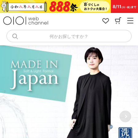
コ
ン
テ
ン
ツ
へ
何かお探しですか？
ス
キ
ッ
プ