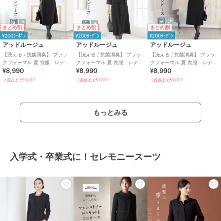
まとめ割
まとめ割
まとめ割
¥200ｸｰﾎﾟﾝ
¥200ｸｰﾎﾟﾝ
¥200ｸｰﾎﾟﾝ
アッドルージュ
アッドルージュ
アッドルージュ
【洗える / 抗菌消臭】 ブラッ
【洗える / 抗菌消臭】 ブラッ
【洗える / 抗菌消臭】 ブラッ
クフォーマル 夏 喪服 レディ
クフォーマル 夏 喪服 レディ
クフォーマル 夏 喪服 レディ
¥8,990
¥8,990
¥8,990
ース 着丈が選べる 5号～23
ース 着丈が選べる 5号～23
ース 着丈が選べる 5号～23
号
号
号
2点以上で5%OFF
2点以上で5%OFF
2点以上で5%OFF
もっとみる
入学式・卒業式に！セレモニースーツ