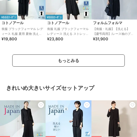
¥888ｸｰﾎﾟﾝ
¥888ｸｰﾎﾟﾝ
コトノアール
コトノアール
フォルムフォルマ
喪服 ブラックフォーマル レデ
喪服 礼服 ブラックフォーマル
【喪服・礼服】【洗える】
ィース 礼服 夏用 夏物 洗える
レディース 洗える ストレッチ
【慶弔両用】/レース袖のブラ
¥19,800
¥23,800
¥31,900
ワンピース（63003）
ロング ゆったり 日本製 62011
ックフォーマルワンピース
もっとみる
きれいめ大きいサイズセットアップ