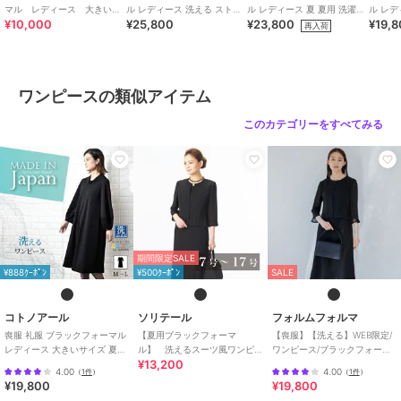
マル レディース 大きいサ
ル レディース 洗える ストレ
ル レディース 夏 夏用 洗濯機
ル レ
ティー・結婚式・二次会
/
セレモ
¥10,000
¥25,800
¥23,800
¥19,
イズ 夏 夏用 日本製
ッチ 前あき ロング ゆったり
洗い ゆったり 日本製
夏物 夏
再入荷
ニー・入学式・卒業式
/
ブラック
日本製
（63001）
フォーマル（礼装・喪服）
原産国
日本製
ワンピースの類似アイテム
このカテゴリーをすべてみる
期間限定SALE
¥888ｸｰﾎﾟﾝ
¥500ｸｰﾎﾟﾝ
SALE
コトノアール
ソリテール
フォルムフォルマ
喪服 礼服 ブラックフォーマル
【夏用ブラックフォーマ
【喪服】【洗える】WEB限定/
レディース 大きいサイズ 夏物
ル】 洗えるスーツ風ワンピ
ワンピース/ブラックフォーマ
¥13,200
夏用 洗える 日本製
ース/レディース/喪服/礼服/法
ル/夏
4.00
4.00
（
1件
）
（
1件
）
事/冠婚葬祭
¥19,800
¥19,800