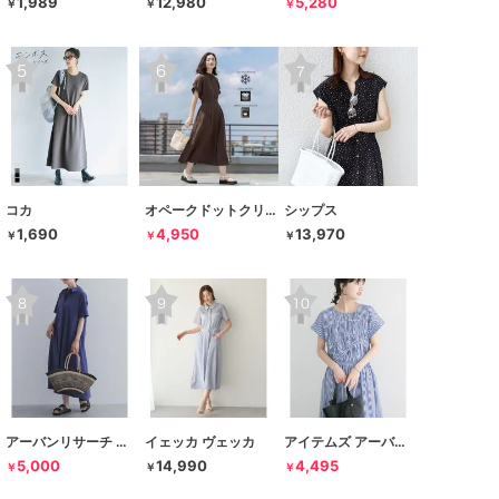
1,989
12,980
5,280
￥
￥
￥
コカ
オペークドットクリップ
シップス
1,690
4,950
13,970
￥
￥
￥
アーバンリサーチ ドアーズ
イェッカ ヴェッカ
アイテムズ アーバンリサーチ
5,000
14,990
4,495
￥
￥
￥