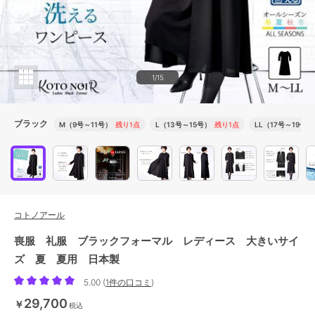
1/15
ブラック
M（9号～11号）
残り1点
L（13号～15号）
残り1点
LL（17号～19号）
コトノアール
喪服 礼服 ブラックフォーマル レディース 大きいサイ
ズ 夏 夏用 日本製
5.00
(
1件の口コミ
)
29,700
￥
税込