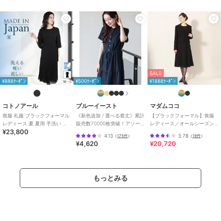
SALE
¥888ｸｰﾎﾟﾝ
¥500ｸｰﾎﾟﾝ
¥1888ｸｰﾎﾟﾝ
コトノアール
ブルーイースト
マダムココ
喪服 礼服 ブラックフォーマル
《新色追加 / 選べる着丈》累計
【ブラックフォーマル】喪服
レディース 夏 夏用 手洗い 涼
販売数70000枚突破！アソー
レディース／オールシーズン
¥23,800
しい ゆったり 日本製
ト柄ワンピース
対応／礼服／大きいサイズ
4.13
3.78
（
175件
）
（
19件
）
（63000）
（メアリーココ）
¥4,620
¥20,720
もっとみる