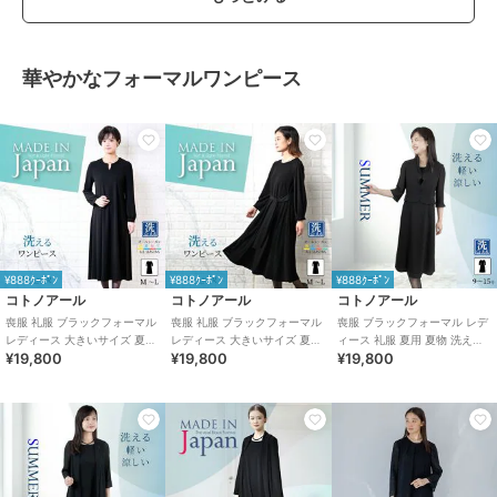
華やかなフォーマルワンピース
¥888ｸｰﾎﾟﾝ
¥888ｸｰﾎﾟﾝ
¥888ｸｰﾎﾟﾝ
コトノアール
コトノアール
コトノアール
喪服 礼服 ブラックフォーマル
喪服 礼服 ブラックフォーマル
喪服 ブラックフォーマル レデ
レディース 大きいサイズ 夏物
レディース 大きいサイズ 夏物
ィース 礼服 夏用 夏物 洗える
¥19,800
¥19,800
¥19,800
夏用 洗える 日本製
夏用 洗える 日本製
ワンピース （63004）