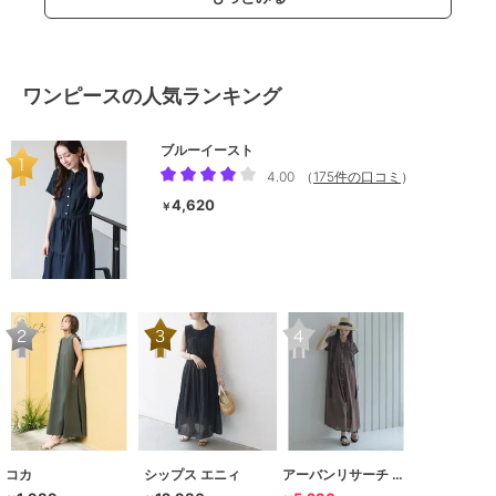
ワンピースの人気ランキング
ブルーイースト
4.00
（
175件の口コミ
）
4,620
￥
コカ
シップス エニィ
アーバンリサーチ サニーレーベル