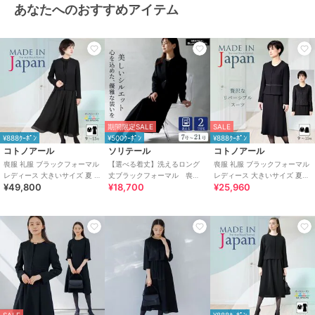
あなたへのおすすめアイテム
期間限定SALE
SALE
¥888ｸｰﾎﾟﾝ
¥500ｸｰﾎﾟﾝ
¥888ｸｰﾎﾟﾝ
コトノアール
ソリテール
コトノアール
喪服 礼服 ブラックフォーマル
【選べる着丈】洗えるロング
喪服 礼服 ブラックフォーマル
レディース 大きいサイズ 夏 夏
丈ブラックフォーマル 喪
レディース 大きいサイズ 夏物
¥49,800
¥18,700
¥25,960
用 日本製
服 礼服 卒業式 卒園式
夏用 日本製