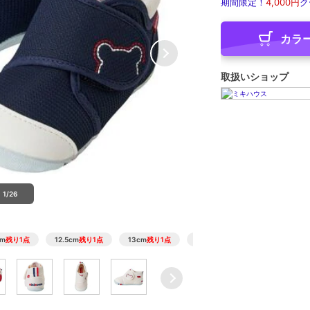
期間限定！
4,000円
ク
カラ
取扱いショップ
1/26
cm
残り1点
12.5cm
残り1点
13cm
残り1点
13.5cm
残り1点