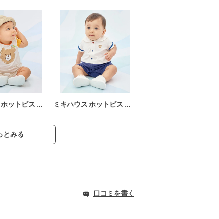
 ホットビス …
ミキハウス ホットビス …
っとみる
口コミを書く