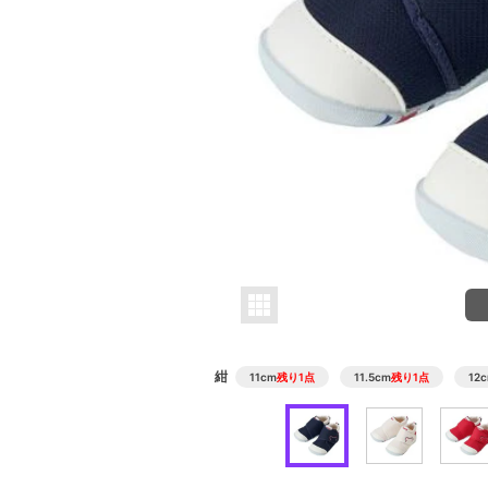
紺
11cm
残り1点
11.5cm
残り1点
12