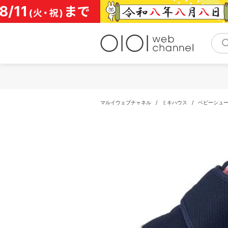
コ
ン
テ
ン
ツ
へ
ス
キ
ッ
プ
マルイウェブチャネル
/
ミキハウス
/
ベビーシュ