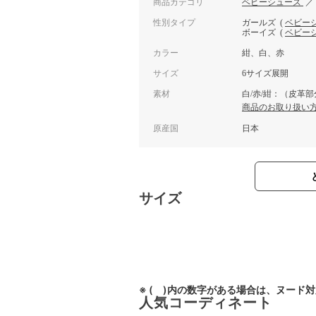
商品カテゴリ
ベビーシューズ
性別タイプ
ガールズ
(
ベビー
ボーイズ
(
ベビー
カラー
紺、白、赤
サイズ
6サイズ展開
素材
白/赤/紺：（皮革
商品のお取り扱い
原産国
日本
サイズ
※ ( )内の数字がある場合は、ヌード
人気コーディネート