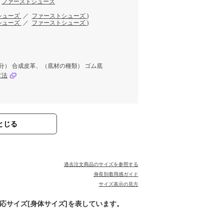
／
ファーストシューズ
シューズ
／
ファーストシューズ
)
シューズ
／
ファーストシューズ
)
部分） 合成皮革、（底材の種類） ゴム底
方法
とじる
過去注文商品のサイズを参照する
身長別着用感ガイド
サイズ表示の見方
対応サイズ[身体サイズ]を表しています。