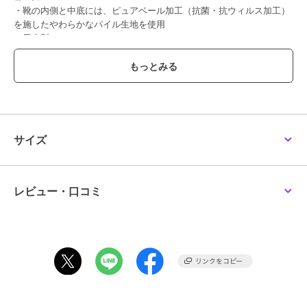
・靴の内側と中底には、ピュアベール加工（抗菌・抗ウィルス加工）
を施したやわらかなパイル生地を使用
・日本製
【ミキハウス ファーストシューズ】
ファーストシューズは、まだまだ不安定で転びやすい赤ちゃんの歩行
をしっかりサポートします。
肌あたりのよい素材と設計でやさしく足を包みながら、足指を使った
自然で正しい歩き方を促すシューズです。
サイズ
【ミキハウスのピュアベール加工】
・優れた抗菌・抗ウイルス性
・高い安全性
・優れた洗濯耐久性
レビュー・口コミ
シューズ内側のパイル生地にほどこした抗菌・抗ウイルス加工「ピュ
アベール」の働きにより、シューズ内部の細菌の増殖を抑え、いやな
においの発生を抑制します。
【特徴】
※「抗ウイルス・抗菌加工」
口腔内の洗浄・消毒に使われている成分をベースに開発された固定化