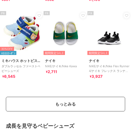
PR
PR
PR
30%OFF
期間限定SALE
期間限定SALE
¥888ｸｰﾎﾟﾝ
ミキハウス ホットビスケッツ
ナイキ
ナイキ
ダブルラッセル ファーストベ
NIKE/ナイキ/Nike Kawa
NIKE/ナイキ/Nike Flex Runner
ビーシューズ
4/ナイキ フレックス ランナー
2,711
¥
4
6,545
3,927
¥
¥
もっとみる
成長を見守るベビーシューズ