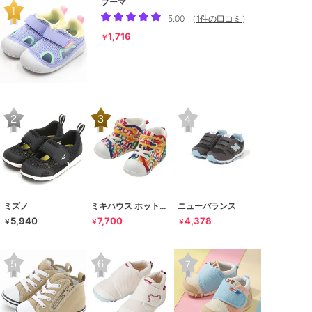
プーマ
5.00
（
1件の口コミ
）
1,716
￥
ミズノ
ミキハウス ホットビスケッツ
ニューバランス
5,940
7,700
4,378
￥
￥
￥