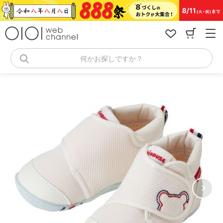
コ
ン
テ
ン
ツ
へ
何かお探しですか？
ス
キ
ッ
プ