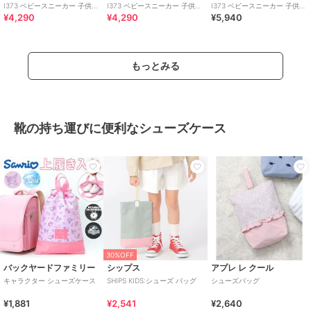
I373 ベビースニーカー 子供靴
I373 ベビースニーカー 子供靴
I373 ベビースニーカー 子供靴
¥4,290
¥4,290
¥5,940
ワンベルト
ワンベルト
ワンベルト
もっとみる
靴の持ち運びに便利なシューズケース
30%OFF
バックヤードファミリー
シップス
アプレ レ クール
キャラクター シューズケース
SHIPS KIDS:シューズ バッグ
シューズバッグ
¥1,881
¥2,541
¥2,640