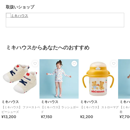
抗菌成分「EtakR(イータック)」を使用した抗ウイルス機能繊維加工
取扱いショップ
素材を使用。
コットンの心地よい風合いそのままに赤ちゃんをやさしく包みます。
クラボウとの共同開発で実現しました。
※「抗菌・抗ウイルス加工」は、病気の治癒や予防を目的とするもの
ではありません。
※「抗ウイルス加工」は、繊維上の特定のウイルスの数を減少させま
ミキハウスからあなたへのおすすめ
す。
※「抗ウイルス加工」は、ウイルスの働きを抑制するものではありま
せん。
※ 抗ウイルス性試験はATCC VR-1679（エンベロープ有）を25℃で2
時間放置して実施しています。
この商品は無料ギフトサービスの対象商品です
>>無料ギフトサービスについての詳細はこちら
ミキハウス
ミキハウス
ミキハウス
ミキ
ブランド
ミキハウス
【ミキハウス】 ファーストベ
【ミキハウス】ラッシュガー
【ミキハウス】 ストローマグ
【ミキ
ビーシューズ
ド
着
ショップ
ミキハウス
¥13,200
¥7,150
¥2,200
¥7,7
商品カテゴリ
ベビーシューズ
／
ファーストシ
ューズ