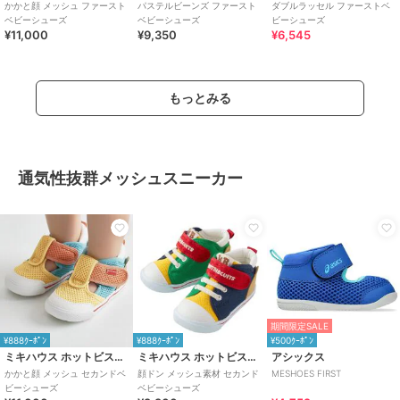
かかと顔 メッシュ ファースト
パステルビーンズ ファースト
ダブルラッセル ファーストベ
ベビーシューズ
ベビーシューズ
ビーシューズ
¥11,000
¥9,350
¥6,545
もっとみる
通気性抜群メッシュスニーカー
期間限定SALE
¥888ｸｰﾎﾟﾝ
¥888ｸｰﾎﾟﾝ
¥500ｸｰﾎﾟﾝ
ミキハウス ホットビスケッツ
ミキハウス ホットビスケッツ
アシックス
かかと顔 メッシュ セカンドベ
顔ドン メッシュ素材 セカンド
MESHOES FIRST
ビーシューズ
ベビーシューズ