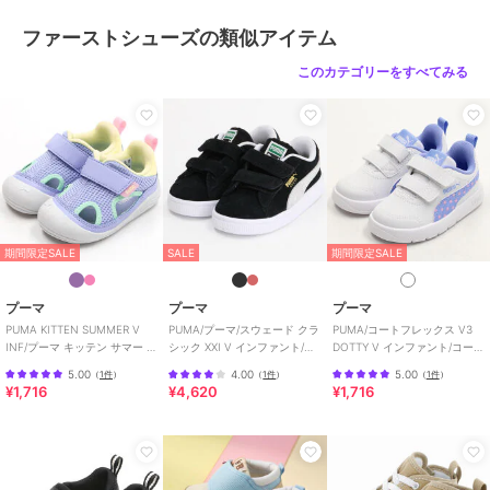
性別タイプ
ガールズ
ファーストシューズの類似アイテム
ベビーシューズ
／
ファーストシ
このカテゴリーをすべてみる
ューズ
ボーイズ
ベビーシューズ
／
ファーストシ
ューズ
カラー
白、赤、紺
サイズ
6サイズ展開
素材
白/赤/紺：（皮革部分） 合成皮
期間限定SALE
SALE
期間限定SALE
革、（底材の種類） ゴム底
商品のお取り扱い方法
プーマ
プーマ
プーマ
原産国
日本
PUMA KITTEN SUMMER V
PUMA/プーマ/スウェード クラ
PUMA/コートフレックス V3
INF/プーマ キッテン サマー V
シック XXI V インファント/ベ
DOTTY V インファント/コート
インファント
ビー
フレックス V3 ドッティ
5.00
4.00
5.00
（
1件
）
（
1件
）
（
1件
）
¥1,716
¥4,620
¥1,716