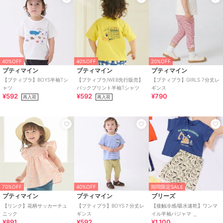
40%OFF
40%OFF
20%OFF
プティマイン
プティマイン
プティマイン
【プティプラ】BOYS半袖Tシ
【プティプラ/WEB先行販売】
【プティプラ】GIRLS 7分丈レ
ャツ
バックプリント半袖Tシャツ
ギンス
¥592
¥592
¥790
再入荷
再入荷
70%OFF
40%OFF
期間限定SALE
プティマイン
プティマイン
ブリーズ
【リンク】花柄サッカーチュ
【プティプラ】BOYS７分丈レ
【接触冷感/吸水速乾】ワンマ
ニック
ギンス
イル半袖パジャマ ＿
¥891
¥592
¥1,100