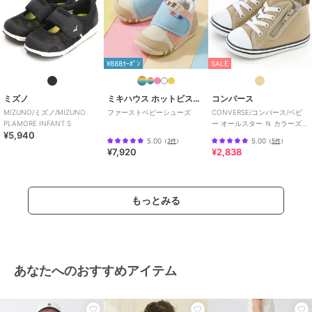
¥888ｸｰﾎﾟﾝ
SALE
ミズノ
ミキハウス ホットビスケッツ
コンバース
MIZUNO/ミズノ/MIZUNO
ファーストベビーシューズ
CONVERSE/コンバース/ベビ
PLAMORE INFANT S
ー オールスター Ｎ カラーズ
¥5,940
Ｚ
5.00
5.00
（
3件
）
（
5件
）
¥7,920
¥2,838
もっとみる
あなたへのおすすめアイテム