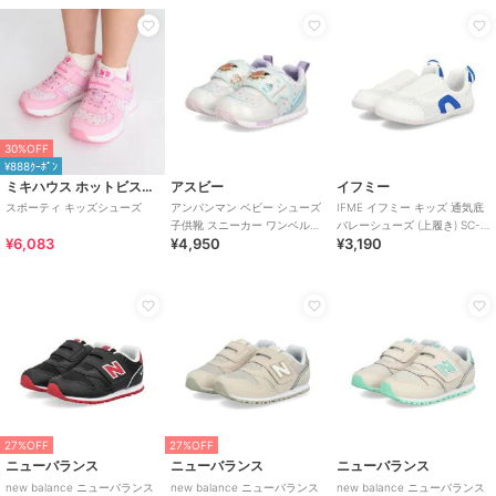
30%OFF
¥888ｸｰﾎﾟﾝ
ミキハウス ホットビスケッツ
アスビー
イフミー
スポーティ キッズシューズ
アンパンマン ベビー シューズ
IFME イフミー キッズ 通気底
子供靴 スニーカー ワンベルト
バレーシューズ (上履き) SC-
¥6,083
¥4,950
¥3,190
AP B62
0002
27%OFF
27%OFF
ニューバランス
ニューバランス
ニューバランス
new balance ニューバランス
new balance ニューバランス
new balance ニューバランス