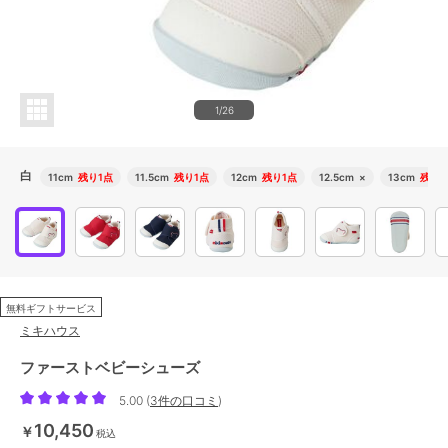
1/26
白
11cm
残り1点
11.5cm
残り1点
12cm
残り1点
12.5cm
×
13cm
残り1
無料ギフトサービス
ミキハウス
ファーストベビーシューズ
5.00
(
3件の口コミ
)
10,450
￥
税込