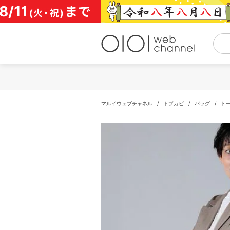
コ
ン
テ
ン
ツ
へ
ス
キ
ッ
プ
マルイウェブチャネル
/
トプカピ
/
バッグ
/
ト