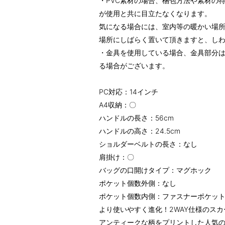
・PVC素材の場合、梱包方法や素材の
が使用と共に目立たなくなります。
気になる場合には、室内等の暖かい場
場所にしばらく置いて頂きますと、し
・金具を使用している場合、金具部分
る場合がございます。
PC対応：14インチ
A4収納：〇
ハンドルの長さ：56cm
ハンドルの高さ：24.5cm
ショルダーベルトの長さ：なし
肩掛け：〇
バッグの口開けタイプ：マグホック
ポケット個数外側：なし
ポケット個数内側：ファスナーポケット
より使いやすく進化！2WAY仕様のス
アンティークな柄をプリントした人気