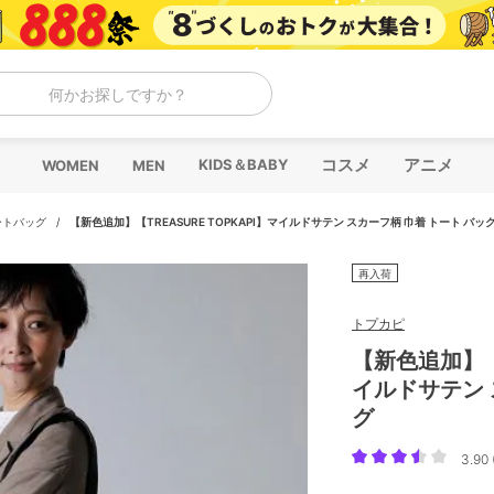
何かお探しですか？
コスメ
アニメ
KIDS＆BABY
WOMEN
MEN
ートバッグ
/
【新色追加】【TREASURE TOPKAPI】マイルドサテン スカーフ柄 巾着 トート バッ
再入荷
トプカピ
【新色追加】【T
イルドサテン 
グ
3.90 