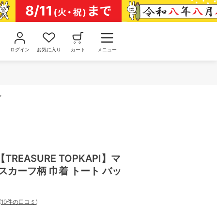
ログイン
お気に入り
カート
メニュー
グ
REASURE TOPKAPI】マ
スカーフ柄 巾着 トート バッ
(
10件の口コミ
)