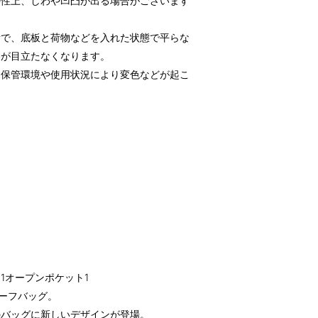
特性上、しわや凹凸が出る場合がございます
所で、底板と荷物などを入れた状態で平らな
わが目立たなくなります。
は保管環境や使用状況により変色などが起こ
1オープンポケット1
カーフバッグ。
のバッグに新しいデザインが登場。