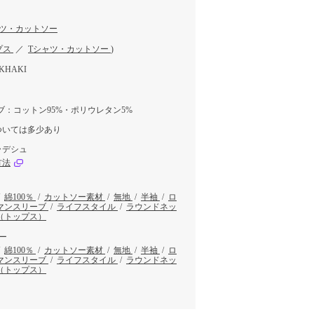
ャツ・カットソー
プス
／
Tシャツ・カットソー
)
KHAKI
ブ：コットン95%・ポリウレタン5%
ついては多少あり
ラデシュ
方法
/
綿100％
/
カットソー素材
/
無地
/
半袖
/
ロ
マンスリーブ
/
ライフスタイル
/
ラウンドネッ
（トップス）
ー
/
綿100％
/
カットソー素材
/
無地
/
半袖
/
ロ
マンスリーブ
/
ライフスタイル
/
ラウンドネッ
（トップス）