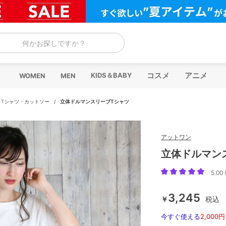
何かお探しですか？
コスメ
アニメ
KIDS＆BABY
WOMEN
MEN
/
Tシャツ・カットソー
/
立体ドルマンスリーブTシャツ
アットワン
立体ドルマン
5.00 
3,245
￥
税込
今すぐ使える
2,000円