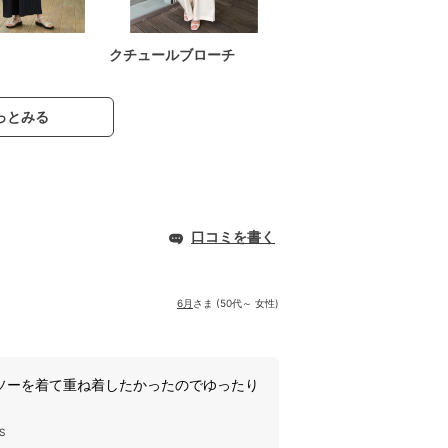
クチュールブローチ
っとみる
口コミを書く
6月
さま (50代～ 女性)
ソーを着て重ね着したかったのでゆったり
S