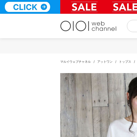
コ
ン
テ
ン
ツ
へ
ス
キ
ッ
プ
マルイウェブチャネル
/
アットワン
/
トップス