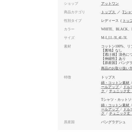
ショップ
アットワン
商品カテゴリ
トップス
／
Tシ
性別タイプ
レディース
(
トッ
カラー
WHITE、BLACK、
サイズ
M-L,LL-3L,4L-5L
素材
コットン100%、リ
【裏地】なし
【透け感】淡色に
【伸縮性】あり
【原産国】バング
商品のお取り扱い
特徴
トップス
綿・コットン素材
ールアップ
/
ドル
ク
/
チュニック丈
Tシャツ・カットソ
綿・コットン素材
ールアップ
/
ドル
ク
/
チュニック丈
原産国
バングラデシュ