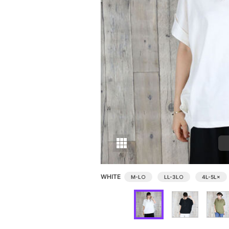
WHITE
M-L
○
LL-3L
○
4L-5L
×